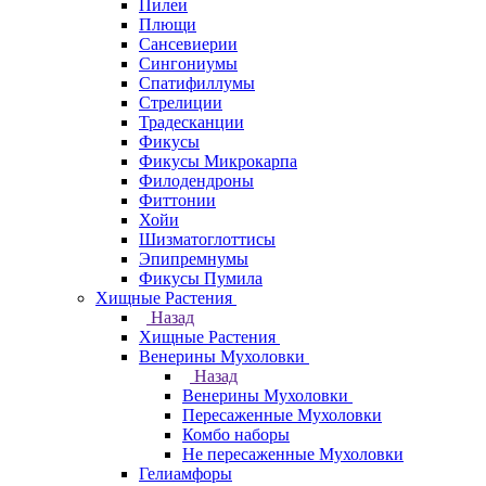
Пилеи
Плющи
Сансевиерии
Сингониумы
Спатифиллумы
Стрелиции
Традесканции
Фикусы
Фикусы Микрокарпа
Филодендроны
Фиттонии
Хойи
Шизматоглоттисы
Эпипремнумы
Фикусы Пумила
Хищные Растения
Назад
Хищные Растения
Венерины Мухоловки
Назад
Венерины Мухоловки
Пересаженные Мухоловки
Комбо наборы
Не пересаженные Мухоловки
Гелиамфоры