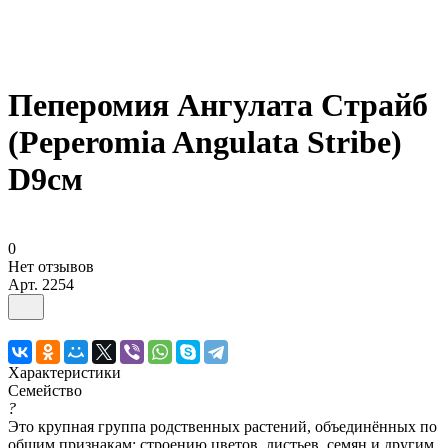
Пеперомия Ангулата Страйб
(Peperomia Angulata Stribe)
D9см
0
Нет отзывов
Арт.
2254
Характеристики
Семейство
?
Это крупная группа родственных растений, объединённых по
общим признакам: строению цветов, листьев, семян и другим