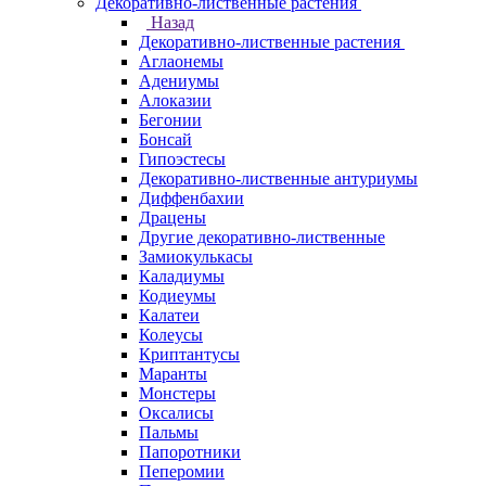
Декоративно-лиственные растения
Назад
Декоративно-лиственные растения
Аглаонемы
Адениумы
Алоказии
Бегонии
Бонсай
Гипоэстесы
Декоративно-лиственные антуриумы
Диффенбахии
Драцены
Другие декоративно-лиственные
Замиокулькасы
Каладиумы
Кодиеумы
Калатеи
Колеусы
Криптантусы
Маранты
Монстеры
Оксалисы
Пальмы
Папоротники
Пеперомии