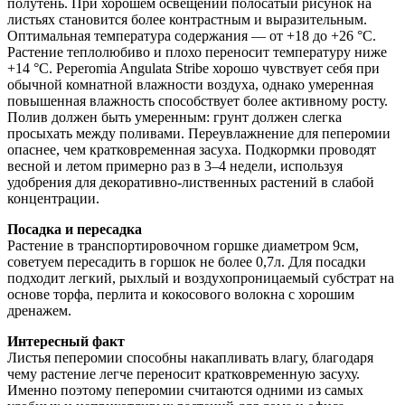
полутень. При хорошем освещении полосатый рисунок на
листьях становится более контрастным и выразительным.
Оптимальная температура содержания — от +18 до +26 °C.
Растение теплолюбиво и плохо переносит температуру ниже
+14 °C. Peperomia Angulata Stribe хорошо чувствует себя при
обычной комнатной влажности воздуха, однако умеренная
повышенная влажность способствует более активному росту.
Полив должен быть умеренным: грунт должен слегка
просыхать между поливами. Переувлажнение для пеперомии
опаснее, чем кратковременная засуха. Подкормки проводят
весной и летом примерно раз в 3–4 недели, используя
удобрения для декоративно-лиственных растений в слабой
концентрации.
Посадка и пересадка
Растение в транспортировочном горшке диаметром 9см,
советуем пересадить в горшок не более 0,7л. Для посадки
подходит легкий, рыхлый и воздухопроницаемый субстрат на
основе торфа, перлита и кокосового волокна с хорошим
дренажем.
Интересный факт
Листья пеперомии способны накапливать влагу, благодаря
чему растение легче переносит кратковременную засуху.
Именно поэтому пеперомии считаются одними из самых