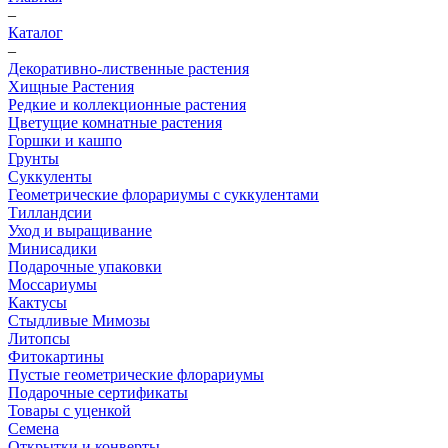
–
Каталог
–
Декоративно-лиственные растения
Хищные Растения
Редкие и коллекционные растения
Цветущие комнатные растения
Горшки и кашпо
Грунты
Суккуленты
Геометрические флорариумы с суккулентами
Тилландсии
Уход и выращивание
Минисадики
Подарочные упаковки
Моссариумы
Кактусы
Стыдливые Мимозы
Литопсы
Фитокартины
Пустые геометрические флорариумы
Подарочные сертификаты
Товары с уценкой
Семена
Открытки и конверты