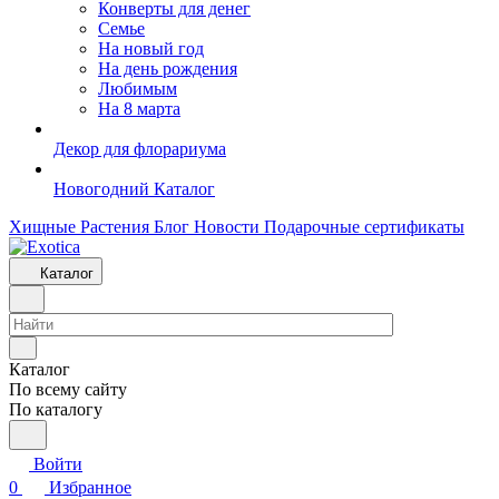
Конверты для денег
Семье
На новый год
На день рождения
Любимым
На 8 марта
Декор для флорариума
Новогодний Каталог
Хищные Растения
Блог
Новости
Подарочные сертификаты
Каталог
Каталог
По всему сайту
По каталогу
Войти
0
Избранное