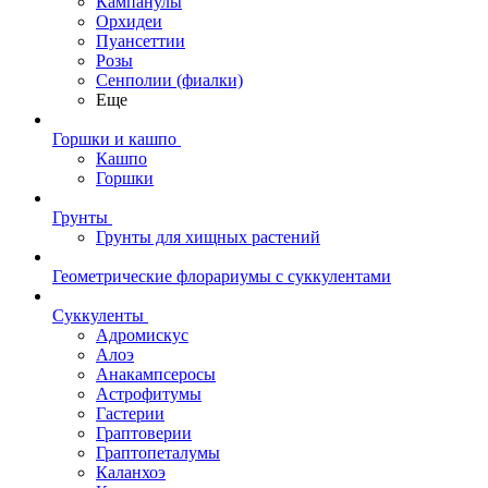
Кампанулы
Орхидеи
Пуансеттии
Розы
Сенполии (фиалки)
Еще
Горшки и кашпо
Кашпо
Горшки
Грунты
Грунты для хищных растений
Геометрические флорариумы с суккулентами
Суккуленты
Адромискус
Алоэ
Анакампсеросы
Астрофитумы
Гастерии
Граптоверии
Граптопеталумы
Каланхоэ