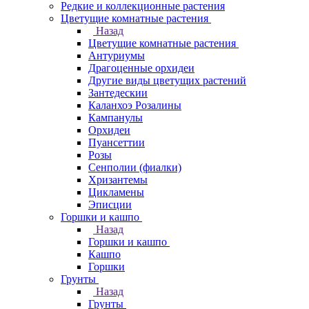
Редкие и коллекционные растения
Цветущие комнатные растения
Назад
Цветущие комнатные растения
Антуриумы
Драгоценные орхидеи
Другие виды цветущих растений
Зантедескии
Каланхоэ Розалины
Кампанулы
Орхидеи
Пуансеттии
Розы
Сенполии (фиалки)
Хризантемы
Цикламены
Эписции
Горшки и кашпо
Назад
Горшки и кашпо
Кашпо
Горшки
Грунты
Назад
Грунты