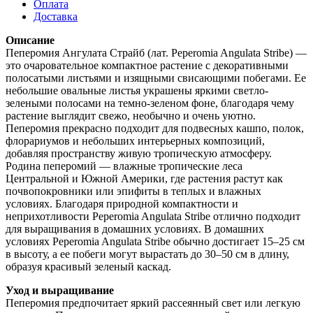
Оплата
Доставка
Описание
Пеперомия Ангулата Страйб (лат. Peperomia Angulata Stribe) —
это очаровательное компактное растение с декоративными
полосатыми листьями и изящными свисающими побегами. Ее
небольшие овальные листья украшены яркими светло-
зелеными полосами на темно-зеленом фоне, благодаря чему
растение выглядит свежо, необычно и очень уютно.
Пеперомия прекрасно подходит для подвесных кашпо, полок,
флорариумов и небольших интерьерных композиций,
добавляя пространству живую тропическую атмосферу.
Родина пеперомий — влажные тропические леса
Центральной и Южной Америки, где растения растут как
почвопокровники или эпифиты в теплых и влажных
условиях. Благодаря природной компактности и
неприхотливости Peperomia Angulata Stribe отлично подходит
для выращивания в домашних условиях. В домашних
условиях Peperomia Angulata Stribe обычно достигает 15–25 см
в высоту, а ее побеги могут вырастать до 30–50 см в длину,
образуя красивый зеленый каскад.
Уход и выращивание
Пеперомия предпочитает яркий рассеянный свет или легкую