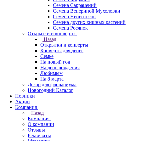
Семена Саррацений
Семена Венериной Мухоловки
Семена Непентесов
Семена других хищных растений
Семена Росянок
Открытки и конверты
Назад
Открытки и конверты
Конверты для денег
Семье
На новый год
На день рождения
Любимым
На 8 марта
Декор для флорариума
Новогодний Каталог
Новинки
Акции
Компания
Назад
Компания
О компании
Отзывы
Реквизиты