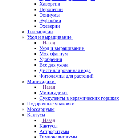
Хавортии
Церопегии
Эониумы
Эуфорбии
Эхеверии
Тилландсии
Уход и выращивание
Назад
Уход и выращивание
Мох сфагнум
Удобрения
Все для ухода
Дистиллированная вода
Фитолампы для растений
Минисадики
Назад
Минисадики
Суккуленты в керамических горшках
Подарочные упаковки
Моссариумы
Кактусы
Назад
Кактусы
Астрофитумы
Гимнокалициумы