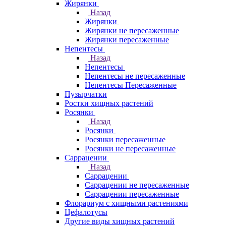
Жирянки
Назад
Жирянки
Жирянки не пересаженные
Жирянки пересаженные
Непентесы
Назад
Непентесы
Непентесы не пересаженные
Непентесы Пересаженные
Пузырчатки
Ростки хищных растений
Росянки
Назад
Росянки
Росянки пересаженные
Росянки не пересаженные
Саррацении
Назад
Саррацении
Саррацении не пересаженные
Саррацении пересаженные
Флорариум с хищными растениями
Цефалотусы
Другие виды хищных растений