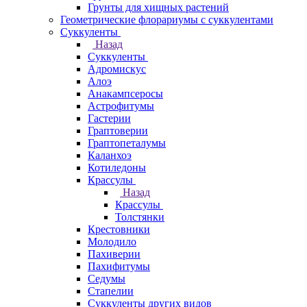
Грунты для хищных растений
Геометрические флорариумы с суккулентами
Суккуленты
Назад
Суккуленты
Адромискус
Алоэ
Анакампсеросы
Астрофитумы
Гастерии
Граптоверии
Граптопеталумы
Каланхоэ
Котиледоны
Крассулы
Назад
Крассулы
Толстянки
Крестовники
Молодило
Пахиверии
Пахифитумы
Седумы
Стапелии
Суккуленты других видов