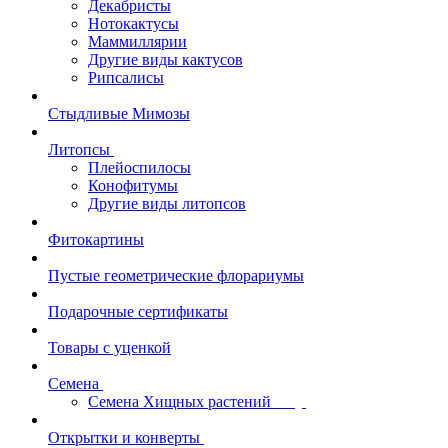
Декабристы
Нотокактусы
Маммиллярии
Другие виды кактусов
Рипсалисы
Стыдливые Мимозы
Литопсы
Плейоспилосы
Конофитумы
Другие виды литопсов
Фитокартины
Пустые геометрические флорариумы
Подарочные сертификаты
Товары с уценкой
Семена
Семена Хищных растений
Открытки и конверты