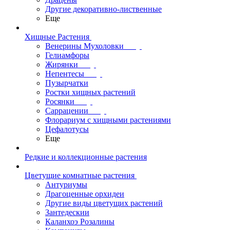
Другие декоративно-лиственные
Еще
Хищные Растения
Венерины Мухоловки
Гелиамфоры
Жирянки
Непентесы
Пузырчатки
Ростки хищных растений
Росянки
Саррацении
Флорариум с хищными растениями
Цефалотусы
Еще
Редкие и коллекционные растения
Цветущие комнатные растения
Антуриумы
Драгоценные орхидеи
Другие виды цветущих растений
Зантедескии
Каланхоэ Розалины