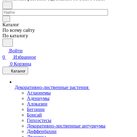
Каталог
По всему сайту
По каталогу
Войти
0
Избранное
0
Корзина
Каталог
Декоративно-лиственные растения
Аглаонемы
Адениумы
Алоказии
Бегонии
Бонсай
Гипоэстесы
Декоративно-лиственные антуриумы
Диффенбахии
Драцены