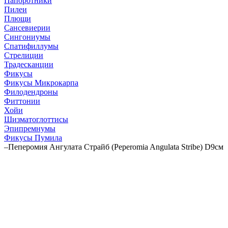
Папоротники
Пилеи
Плющи
Сансевиерии
Сингониумы
Спатифиллумы
Стрелиции
Традесканции
Фикусы
Фикусы Микрокарпа
Филодендроны
Фиттонии
Хойи
Шизматоглоттисы
Эпипремнумы
Фикусы Пумила
–
Пеперомия Ангулата Страйб (Peperomia Angulata Stribe) D9см