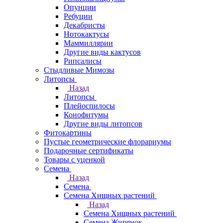
Опунции
Ребуции
Декабристы
Нотокактусы
Маммиллярии
Другие виды кактусов
Рипсалисы
Стыдливые Мимозы
Литопсы
Назад
Литопсы
Плейоспилосы
Конофитумы
Другие виды литопсов
Фитокартины
Пустые геометрические флорариумы
Подарочные сертификаты
Товары с уценкой
Семена
Назад
Семена
Семена Хищных растений
Назад
Семена Хищных растений
Семена Жирянок