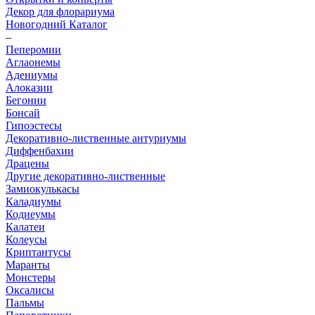
Декор для флорариума
Новогодний Каталог
–
Пеперомии
Аглаонемы
Адениумы
Алоказии
Бегонии
Бонсай
Гипоэстесы
Декоративно-лиственные антуриумы
Диффенбахии
Драцены
Другие декоративно-лиственные
Замиокулькасы
Каладиумы
Кодиеумы
Калатеи
Колеусы
Криптантусы
Маранты
Монстеры
Оксалисы
Пальмы