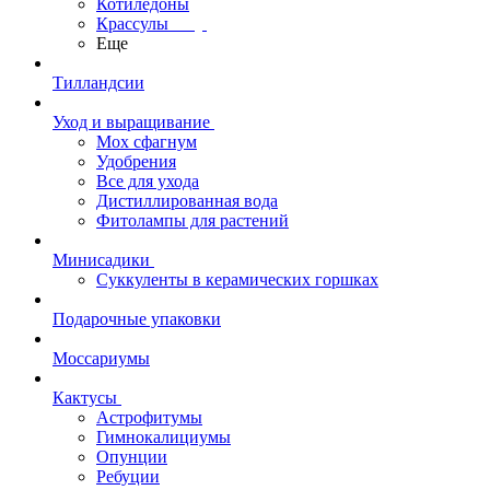
Котиледоны
Крассулы
Еще
Тилландсии
Уход и выращивание
Мох сфагнум
Удобрения
Все для ухода
Дистиллированная вода
Фитолампы для растений
Минисадики
Суккуленты в керамических горшках
Подарочные упаковки
Моссариумы
Кактусы
Астрофитумы
Гимнокалициумы
Опунции
Ребуции