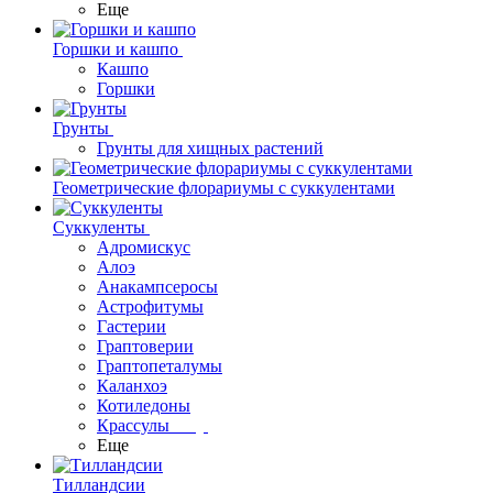
Еще
Горшки и кашпо
Кашпо
Горшки
Грунты
Грунты для хищных растений
Геометрические флорариумы с суккулентами
Суккуленты
Адромискус
Алоэ
Анакампсеросы
Астрофитумы
Гастерии
Граптоверии
Граптопеталумы
Каланхоэ
Котиледоны
Крассулы
Еще
Тилландсии