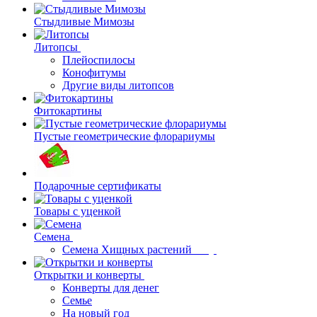
Стыдливые Мимозы
Литопсы
Плейоспилосы
Конофитумы
Другие виды литопсов
Фитокартины
Пустые геометрические флорариумы
Подарочные сертификаты
Товары с уценкой
Семена
Семена Хищных растений
Открытки и конверты
Конверты для денег
Семье
На новый год