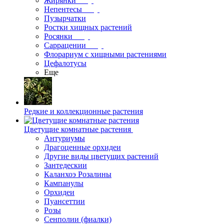
Жирянки
Непентесы
Пузырчатки
Ростки хищных растений
Росянки
Саррацении
Флорариум с хищными растениями
Цефалотусы
Еще
Редкие и коллекционные растения
Цветущие комнатные растения
Антуриумы
Драгоценные орхидеи
Другие виды цветущих растений
Зантедескии
Каланхоэ Розалины
Кампанулы
Орхидеи
Пуансеттии
Розы
Сенполии (фиалки)