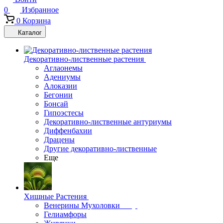
0
Избранное
0
Корзина
Каталог
Декоративно-лиственные растения
Аглаонемы
Адениумы
Алоказии
Бегонии
Бонсай
Гипоэстесы
Декоративно-лиственные антуриумы
Диффенбахии
Драцены
Другие декоративно-лиственные
Еще
Хищные Растения
Венерины Мухоловки
Гелиамфоры