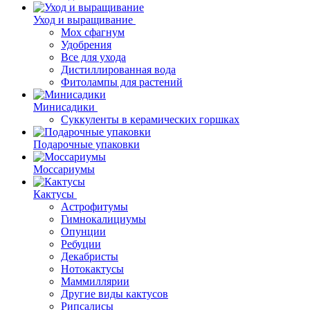
Уход и выращивание
Мох сфагнум
Удобрения
Все для ухода
Дистиллированная вода
Фитолампы для растений
Минисадики
Суккуленты в керамических горшках
Подарочные упаковки
Моссариумы
Кактусы
Астрофитумы
Гимнокалициумы
Опунции
Ребуции
Декабристы
Нотокактусы
Маммиллярии
Другие виды кактусов
Рипсалисы