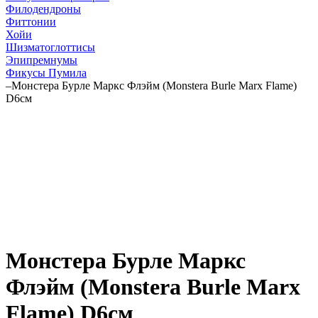
Филодендроны
Фиттонии
Хойи
Шизматоглоттисы
Эпипремнумы
Фикусы Пумила
–
Монстера Бурле Маркс Флэйм (Monstera Burle Marx Flame)
D6см
Монстера Бурле Маркс
Флэйм (Monstera Burle Marx
Flame) D6см