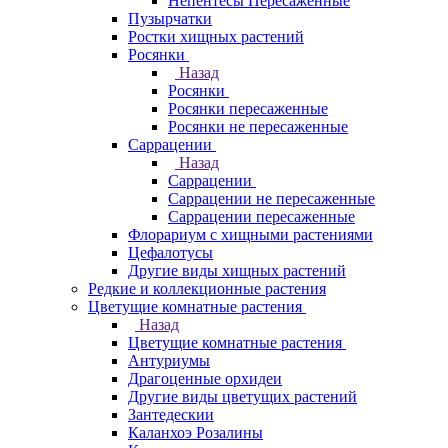
Непентесы Пересаженные
Пузырчатки
Ростки хищных растений
Росянки
Назад
Росянки
Росянки пересаженные
Росянки не пересаженные
Саррацении
Назад
Саррацении
Саррацении не пересаженные
Саррацении пересаженные
Флорариум с хищными растениями
Цефалотусы
Другие виды хищных растений
Редкие и коллекционные растения
Цветущие комнатные растения
Назад
Цветущие комнатные растения
Антуриумы
Драгоценные орхидеи
Другие виды цветущих растений
Зантедескии
Каланхоэ Розалины