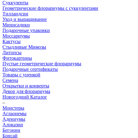
Суккуленты
Геометрические флорариумы с суккулентами
Тилландсии
Уход и выращивание
Минисадики
Подарочные упаковки
Моссариумы
Кактусы
Стыдливые Мимозы
Литопсы
Фитокартины
Пустые геометрические флорариумы
Подарочные сертификаты
Товары с уценкой
Семена
Открытки и конверты
Декор для флорариума
Новогодний Каталог
–
Монстеры
Аглаонемы
Адениумы
Алоказии
Бегонии
Бонсай