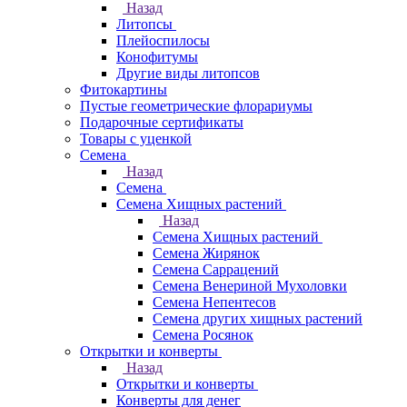
Назад
Литопсы
Плейоспилосы
Конофитумы
Другие виды литопсов
Фитокартины
Пустые геометрические флорариумы
Подарочные сертификаты
Товары с уценкой
Семена
Назад
Семена
Семена Хищных растений
Назад
Семена Хищных растений
Семена Жирянок
Семена Саррацений
Семена Венериной Мухоловки
Семена Непентесов
Семена других хищных растений
Семена Росянок
Открытки и конверты
Назад
Открытки и конверты
Конверты для денег