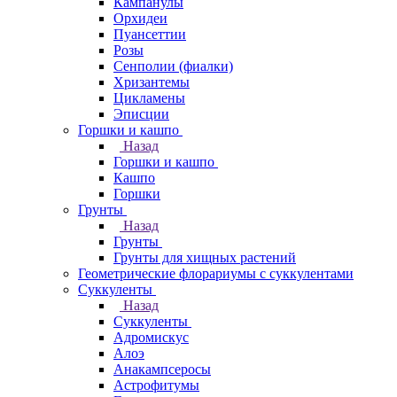
Кампанулы
Орхидеи
Пуансеттии
Розы
Сенполии (фиалки)
Хризантемы
Цикламены
Эписции
Горшки и кашпо
Назад
Горшки и кашпо
Кашпо
Горшки
Грунты
Назад
Грунты
Грунты для хищных растений
Геометрические флорариумы с суккулентами
Суккуленты
Назад
Суккуленты
Адромискус
Алоэ
Анакампсеросы
Астрофитумы