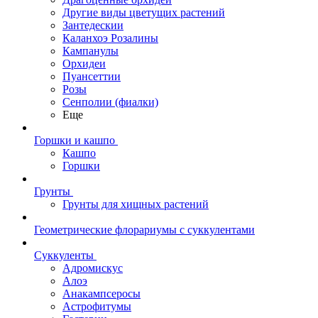
Другие виды цветущих растений
Зантедескии
Каланхоэ Розалины
Кампанулы
Орхидеи
Пуансеттии
Розы
Сенполии (фиалки)
Еще
Горшки и кашпо
Кашпо
Горшки
Грунты
Грунты для хищных растений
Геометрические флорариумы с суккулентами
Суккуленты
Адромискус
Алоэ
Анакампсеросы
Астрофитумы