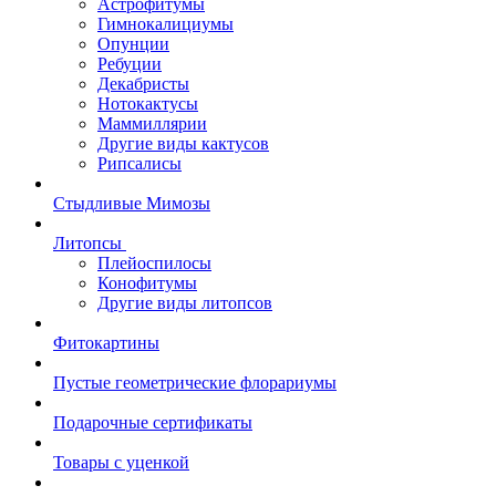
Астрофитумы
Гимнокалициумы
Опунции
Ребуции
Декабристы
Нотокактусы
Маммиллярии
Другие виды кактусов
Рипсалисы
Стыдливые Мимозы
Литопсы
Плейоспилосы
Конофитумы
Другие виды литопсов
Фитокартины
Пустые геометрические флорариумы
Подарочные сертификаты
Товары с уценкой