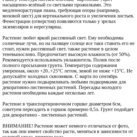
насыщенно-зелёный со светлыми прожилками. Это
медленнорастущая лиана, требующая опоры (например,
моховой шест) для вертикального роста и увеличения листьев.
Фенестрации (отверстия) появляются только у зрелых
экземпляров и нерегулярны.
Растение любит яркий рассеянный свет. Ему необходимы
солнечные лучи, но на палящее солнце все таки ставить его не
стоит, нужен рассеянный свет, также растение в целом
теневыносливо. Предпочитает высокую влажность (от 50%).
Рекомендуется использовать увлажнитель. Полив после
полного просыхания грунта. Температура содержания
умеренная, около +20..+25°С летом, зимой не ниже +15°С. Не
допускайте холодных сквозняков. С марта по сентябрь
растение нужно подкармливать любыми подкормками для
декоративно-лиственных растений. Пересадка молодого
растения необходима каждые несколько лет.
Растение в транспортировочном горшке диаметром 6см,
советуем пересадить в горшок примерно 0,5л. Грунт подойдет
для декоративно - лиственных растений.
ВНИМАНИЕ! Растение может немного отличаться от фото,
так как они имеют свойство расти, меняться в зависимости от
условий ухода, времени года.