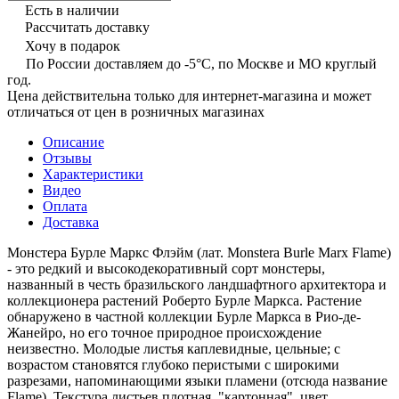
Есть в наличии
Рассчитать доставку
Хочу в подарок
По России доставляем до -5°C, по Москве и МО круглый
год.
Цена действительна только для интернет-магазина и может
отличаться от цен в розничных магазинах
Описание
Отзывы
Характеристики
Видео
Оплата
Доставка
Монстера Бурле Маркс Флэйм (лат. Monstera Burle Marx Flame)
- это редкий и высокодекоративный сорт монстеры,
названный в честь бразильского ландшафтного архитектора и
коллекционера растений Роберто Бурле Маркса. Растение
обнаружено в частной коллекции Бурле Маркса в Рио-де-
Жанейро, но его точное природное происхождение
неизвестно. Молодые листья каплевидные, цельные; с
возрастом становятся глубоко перистыми с широкими
разрезами, напоминающими языки пламени (отсюда название
Flame). Текстура листьев плотная, "картонная", цвет