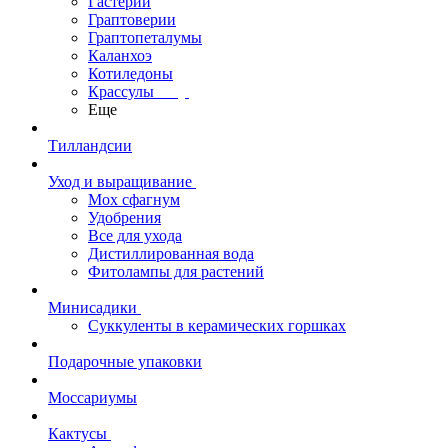
Гастерии
Граптоверии
Граптопеталумы
Каланхоэ
Котиледоны
Крассулы
Еще
Тилландсии
Уход и выращивание
Мох сфагнум
Удобрения
Все для ухода
Дистиллированная вода
Фитолампы для растений
Минисадики
Суккуленты в керамических горшках
Подарочные упаковки
Моссариумы
Кактусы