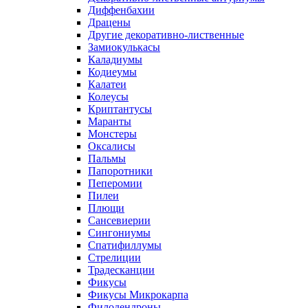
Диффенбахии
Драцены
Другие декоративно-лиственные
Замиокулькасы
Каладиумы
Кодиеумы
Калатеи
Колеусы
Криптантусы
Маранты
Монстеры
Оксалисы
Пальмы
Папоротники
Пеперомии
Пилеи
Плющи
Сансевиерии
Сингониумы
Спатифиллумы
Стрелиции
Традесканции
Фикусы
Фикусы Микрокарпа
Филодендроны