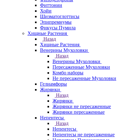
Фиттонии
Хойи
Шизматоглоттисы
Эпипремнумы
Фикусы Пумила
Хищные Растения
Назад
Хищные Растения
Венерины Мухоловки
Назад
Венерины Мухоловки
Пересаженные Мухоловки
Комбо наборы
Не пересаженные Мухоловки
Гелиамфоры
Жирянки
Назад
Жирянки
Жирянки не пересаженные
Жирянки пересаженные
Непентесы
Назад
Непентесы
Непентесы не пересаженные