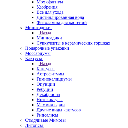
Мох сфагнум
Удобрения
Все для ухода
Дистиллированная вода
Фитолампы для растений
Минисадики
Назад
Минисадики
Суккуленты в керамических горшках
Подарочные упаковки
Моссариумы
Кактусы
Назад
Кактусы
Астрофитумы
Гимнокалициумы
Опунции
Ребуции
Декабристы
Нотокактусы
Маммиллярии
Другие виды кактусов
Рипсалисы
Стыдливые Мимозы
Литопсы