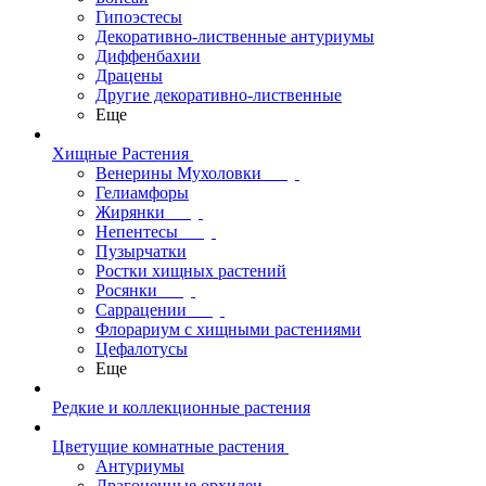
Гипоэстесы
Декоративно-лиственные антуриумы
Диффенбахии
Драцены
Другие декоративно-лиственные
Еще
Хищные Растения
Венерины Мухоловки
Гелиамфоры
Жирянки
Непентесы
Пузырчатки
Ростки хищных растений
Росянки
Саррацении
Флорариум с хищными растениями
Цефалотусы
Еще
Редкие и коллекционные растения
Цветущие комнатные растения
Антуриумы
Драгоценные орхидеи