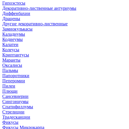
Гипоэстесы
Декоративно-лиственные антуриумы
Диффенбахии
Драцены
Другие декоративно-лиственные
Замиокулькасы
Каладиумы
Кодиеумы
Калатеи
Колеусы
Криптантусы
Маранты
Оксалисы
Пальмы
Папоротники
Пеперомии
Пилеи
Плющи
Сансевиерии
Сингониумы
Спатифиллумы
Стрелиции
Традесканции
Фикусы
Фикусы Микрокарпа