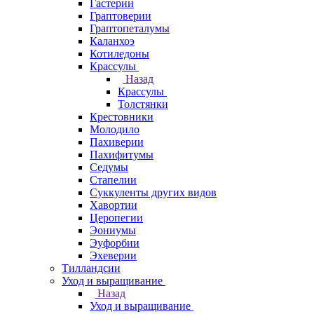
Гастерии
Граптоверии
Граптопеталумы
Каланхоэ
Котиледоны
Крассулы
Назад
Крассулы
Толстянки
Крестовники
Молодило
Пахиверии
Пахифитумы
Седумы
Стапелии
Суккуленты других видов
Хавортии
Церопегии
Эониумы
Эуфорбии
Эхеверии
Тилландсии
Уход и выращивание
Назад
Уход и выращивание