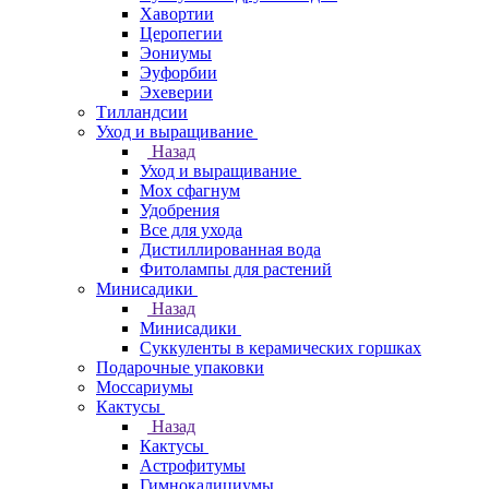
Хавортии
Церопегии
Эониумы
Эуфорбии
Эхеверии
Тилландсии
Уход и выращивание
Назад
Уход и выращивание
Мох сфагнум
Удобрения
Все для ухода
Дистиллированная вода
Фитолампы для растений
Минисадики
Назад
Минисадики
Суккуленты в керамических горшках
Подарочные упаковки
Моссариумы
Кактусы
Назад
Кактусы
Астрофитумы
Гимнокалициумы