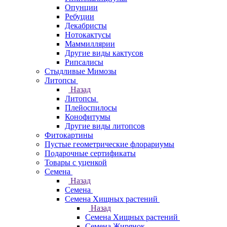
Опунции
Ребуции
Декабристы
Нотокактусы
Маммиллярии
Другие виды кактусов
Рипсалисы
Стыдливые Мимозы
Литопсы
Назад
Литопсы
Плейоспилосы
Конофитумы
Другие виды литопсов
Фитокартины
Пустые геометрические флорариумы
Подарочные сертификаты
Товары с уценкой
Семена
Назад
Семена
Семена Хищных растений
Назад
Семена Хищных растений
Семена Жирянок