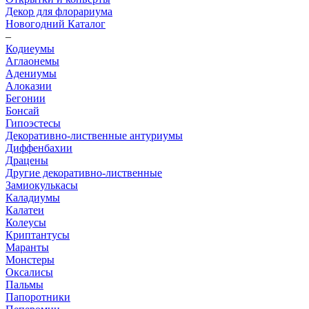
Декор для флорариума
Новогодний Каталог
–
Кодиеумы
Аглаонемы
Адениумы
Алоказии
Бегонии
Бонсай
Гипоэстесы
Декоративно-лиственные антуриумы
Диффенбахии
Драцены
Другие декоративно-лиственные
Замиокулькасы
Каладиумы
Калатеи
Колеусы
Криптантусы
Маранты
Монстеры
Оксалисы
Пальмы
Папоротники