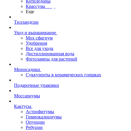
Котиледоны
Крассулы
Еще
Тилландсии
Уход и выращивание
Мох сфагнум
Удобрения
Все для ухода
Дистиллированная вода
Фитолампы для растений
Минисадики
Суккуленты в керамических горшках
Подарочные упаковки
Моссариумы
Кактусы
Астрофитумы
Гимнокалициумы
Опунции
Ребуции