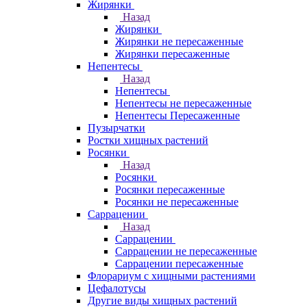
Жирянки
Назад
Жирянки
Жирянки не пересаженные
Жирянки пересаженные
Непентесы
Назад
Непентесы
Непентесы не пересаженные
Непентесы Пересаженные
Пузырчатки
Ростки хищных растений
Росянки
Назад
Росянки
Росянки пересаженные
Росянки не пересаженные
Саррацении
Назад
Саррацении
Саррацении не пересаженные
Саррацении пересаженные
Флорариум с хищными растениями
Цефалотусы
Другие виды хищных растений