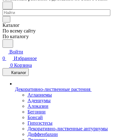
Каталог
По всему сайту
По каталогу
Войти
0
Избранное
0
Корзина
Каталог
Декоративно-лиственные растения
Аглаонемы
Адениумы
Алоказии
Бегонии
Бонсай
Гипоэстесы
Декоративно-лиственные антуриумы
Диффенбахии
Драцены