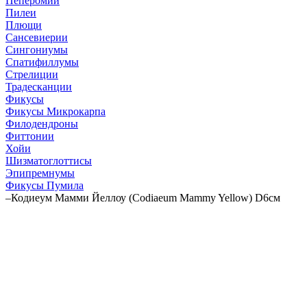
Пеперомии
Пилеи
Плющи
Сансевиерии
Сингониумы
Спатифиллумы
Стрелиции
Традесканции
Фикусы
Фикусы Микрокарпа
Филодендроны
Фиттонии
Хойи
Шизматоглоттисы
Эпипремнумы
Фикусы Пумила
–
Кодиеум Мамми Йеллоу (Codiaeum Mammy Yellow) D6см