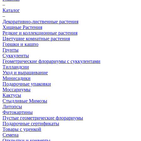
–
Каталог
–
Декоративно-лиственные растения
Хищные Растения
Редкие и коллекционные растения
Цветущие комнатные растения
Горшки и кашпо
Грунты
Суккуленты
Геометрические флорариумы с суккулентами
Тилландсии
Уход и выращивание
Минисадики
Подарочные упаковки
Моссариумы
Кактусы
Стыдливые Мимозы
Литопсы
Фитокартины
Пустые геометрические флорариумы
Подарочные сертификаты
Товары с уценкой
Семена
Открытки и конверты