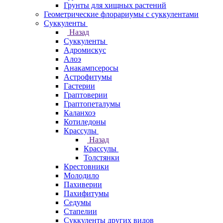
Грунты для хищных растений
Геометрические флорариумы с суккулентами
Суккуленты
Назад
Суккуленты
Адромискус
Алоэ
Анакампсеросы
Астрофитумы
Гастерии
Граптоверии
Граптопеталумы
Каланхоэ
Котиледоны
Крассулы
Назад
Крассулы
Толстянки
Крестовники
Молодило
Пахиверии
Пахифитумы
Седумы
Стапелии
Суккуленты других видов