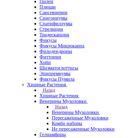
Пилеи
Плющи
Сансевиерии
Сингониумы
Спатифиллумы
Стрелиции
Традесканции
Фикусы
Фикусы Микрокарпа
Филодендроны
Фиттонии
Хойи
Шизматоглоттисы
Эпипремнумы
Фикусы Пумила
Хищные Растения
Назад
Хищные Растения
Венерины Мухоловки
Назад
Венерины Мухоловки
Пересаженные Мухоловки
Комбо наборы
Не пересаженные Мухоловки
Гелиамфоры