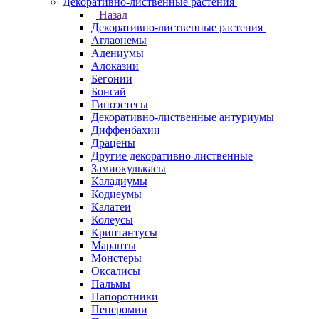
Декоративно-лиственные растения
Назад
Декоративно-лиственные растения
Аглаонемы
Адениумы
Алоказии
Бегонии
Бонсай
Гипоэстесы
Декоративно-лиственные антуриумы
Диффенбахии
Драцены
Другие декоративно-лиственные
Замиокулькасы
Каладиумы
Кодиеумы
Калатеи
Колеусы
Криптантусы
Маранты
Монстеры
Оксалисы
Пальмы
Папоротники
Пеперомии