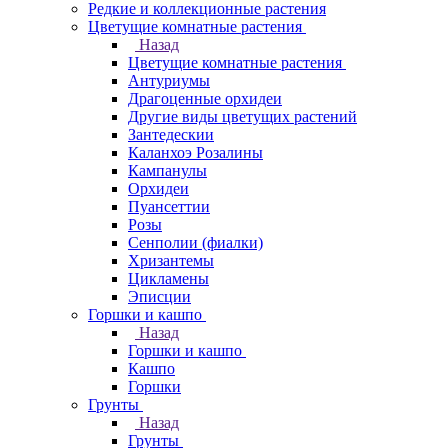
Редкие и коллекционные растения
Цветущие комнатные растения
Назад
Цветущие комнатные растения
Антуриумы
Драгоценные орхидеи
Другие виды цветущих растений
Зантедескии
Каланхоэ Розалины
Кампанулы
Орхидеи
Пуансеттии
Розы
Сенполии (фиалки)
Хризантемы
Цикламены
Эписции
Горшки и кашпо
Назад
Горшки и кашпо
Кашпо
Горшки
Грунты
Назад
Грунты