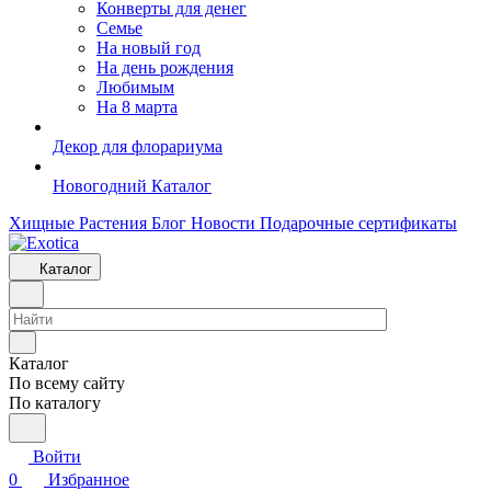
Конверты для денег
Семье
На новый год
На день рождения
Любимым
На 8 марта
Декор для флорариума
Новогодний Каталог
Хищные Растения
Блог
Новости
Подарочные сертификаты
Каталог
Каталог
По всему сайту
По каталогу
Войти
0
Избранное