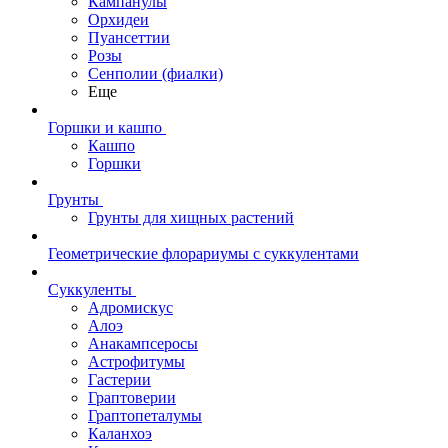
Кампанулы
Орхидеи
Пуансеттии
Розы
Сенполии (фиалки)
Еще
Горшки и кашпо
Кашпо
Горшки
Грунты
Грунты для хищных растений
Геометрические флорариумы с суккулентами
Суккуленты
Адромискус
Алоэ
Анакампсеросы
Астрофитумы
Гастерии
Граптоверии
Граптопеталумы
Каланхоэ