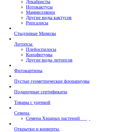
Декабристы
Нотокактусы
Маммиллярии
Другие виды кактусов
Рипсалисы
Стыдливые Мимозы
Литопсы
Плейоспилосы
Конофитумы
Другие виды литопсов
Фитокартины
Пустые геометрические флорариумы
Подарочные сертификаты
Товары с уценкой
Семена
Семена Хищных растений
Открытки и конверты