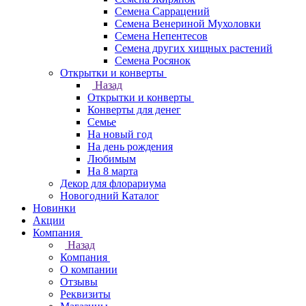
Семена Саррацений
Семена Венериной Мухоловки
Семена Непентесов
Семена других хищных растений
Семена Росянок
Открытки и конверты
Назад
Открытки и конверты
Конверты для денег
Семье
На новый год
На день рождения
Любимым
На 8 марта
Декор для флорариума
Новогодний Каталог
Новинки
Акции
Компания
Назад
Компания
О компании
Отзывы
Реквизиты