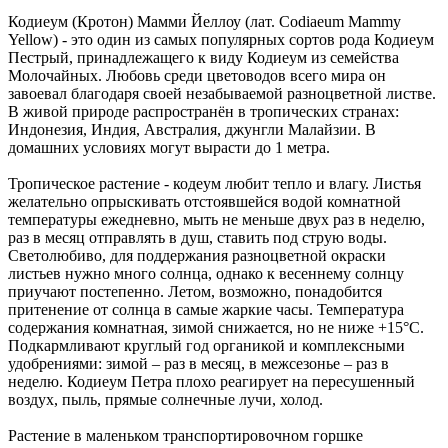
Кодиеум (Кротон) Мамми Йеллоу (лат. Codiaeum Mammy
Yellow) - это один из самых популярных сортов рода Кодиеум
Пестрый, принадлежащего к виду Кодиеум из семейства
Молочайных. Любовь среди цветоводов всего мира он
завоевал благодаря своей незабываемой разноцветной листве.
В живой природе распространён в тропических странах:
Индонезия, Индия, Австралия, джунгли Малайзии. В
домашних условиях могут вырасти до 1 метра.
Тропическое растение - кодеум любит тепло и влагу. Листья
желательно опрыскивать отстоявшейся водой комнатной
температуры ежедневно, мыть не меньше двух раз в неделю,
раз в месяц отправлять в душ, ставить под струю воды.
Светолюбиво, для поддержания разноцветной окраски
листьев нужно много солнца, однако к весеннему солнцу
приучают постепенно. Летом, возможно, понадобится
притенение от солнца в самые жаркие часы. Температура
содержания комнатная, зимой снижается, но не ниже +15°С.
Подкармливают круглый год органикой и комплексными
удобрениями: зимой – раз в месяц, в межсезонье – раз в
неделю. Кодиеум Петра плохо реагирует на пересушенный
воздух, пыль, прямые солнечные лучи, холод.
Растение в маленьком транспортировочном горшке