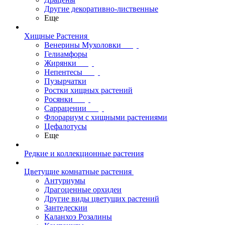
Другие декоративно-лиственные
Еще
Хищные Растения
Венерины Мухоловки
Гелиамфоры
Жирянки
Непентесы
Пузырчатки
Ростки хищных растений
Росянки
Саррацении
Флорариум с хищными растениями
Цефалотусы
Еще
Редкие и коллекционные растения
Цветущие комнатные растения
Антуриумы
Драгоценные орхидеи
Другие виды цветущих растений
Зантедескии
Каланхоэ Розалины