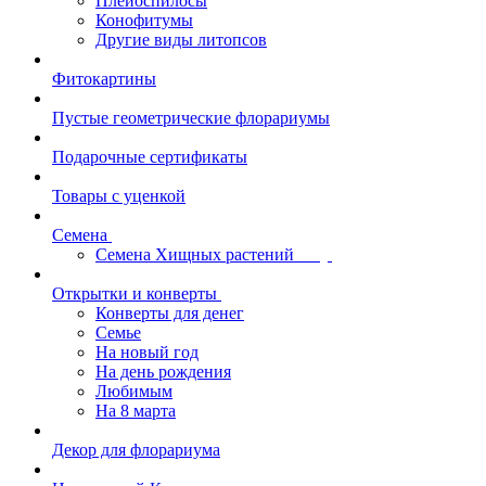
Плейоспилосы
Конофитумы
Другие виды литопсов
Фитокартины
Пустые геометрические флорариумы
Подарочные сертификаты
Товары с уценкой
Семена
Семена Хищных растений
Открытки и конверты
Конверты для денег
Семье
На новый год
На день рождения
Любимым
На 8 марта
Декор для флорариума