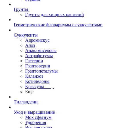
Грунты
Грунты для хищных растений
Геометрические флорариумы с суккулентами
Суккуленты
Адромискус
Алоэ
Анакампсеросы
Астрофитумы
Гастерии
Граптоверии
Граптопеталумы
Каланхоэ
Котиледоны
Крассулы
Еще
Тилландсии
Уход и выращивание
Мох сфагнум
Удобрения
Все для ухода