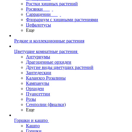
Ростки хищных растений
Росянки
Саррацении
Флорариум с хищными растениями
Цефалотусы
Еще
Редкие и коллекционные растения
Цветущие комнатные растения
Антуриумы
Драгоценные орхидеи
Другие виды цветущих растений
Зантедескии
Каланхоэ Розалины
Кампанулы
Орхидеи
Пуансеттии
Розы
Сенполии (фиалки)
Еще
Горшки и кашпо
Кашпо
Горшки