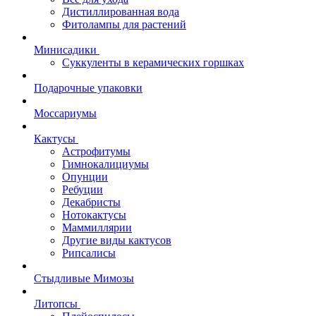
Дистиллированная вода
Фитолампы для растений
Минисадики
Суккуленты в керамических горшках
Подарочные упаковки
Моссариумы
Кактусы
Астрофитумы
Гимнокалициумы
Опунции
Ребуции
Декабристы
Нотокактусы
Маммиллярии
Другие виды кактусов
Рипсалисы
Стыдливые Мимозы
Литопсы