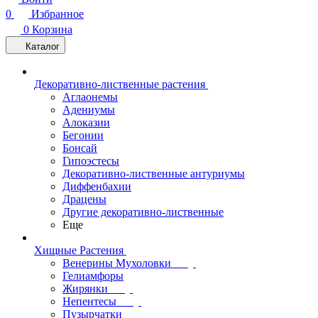
0
Избранное
0
Корзина
Каталог
Декоративно-лиственные растения
Аглаонемы
Адениумы
Алоказии
Бегонии
Бонсай
Гипоэстесы
Декоративно-лиственные антуриумы
Диффенбахии
Драцены
Другие декоративно-лиственные
Еще
Хищные Растения
Венерины Мухоловки
Гелиамфоры
Жирянки
Непентесы
Пузырчатки