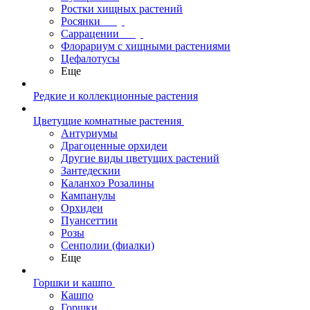
Ростки хищных растений
Росянки
Саррацении
Флорариум с хищными растениями
Цефалотусы
Еще
Редкие и коллекционные растения
Цветущие комнатные растения
Антуриумы
Драгоценные орхидеи
Другие виды цветущих растений
Зантедескии
Каланхоэ Розалины
Кампанулы
Орхидеи
Пуансеттии
Розы
Сенполии (фиалки)
Еще
Горшки и кашпо
Кашпо
Горшки