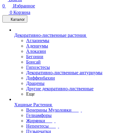
0
Избранное
0
Корзина
Каталог
Декоративно-лиственные растения
Аглаонемы
Адениумы
Алоказии
Бегонии
Бонсай
Гипоэстесы
Декоративно-лиственные антуриумы
Диффенбахии
Драцены
Другие декоративно-лиственные
Еще
Хищные Растения
Венерины Мухоловки
Гелиамфоры
Жирянки
Непентесы
Пузырчатки