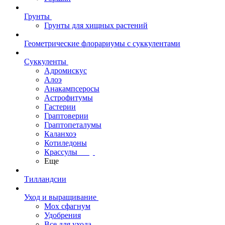
Грунты
Грунты для хищных растений
Геометрические флорариумы с суккулентами
Суккуленты
Адромискус
Алоэ
Анакампсеросы
Астрофитумы
Гастерии
Граптоверии
Граптопеталумы
Каланхоэ
Котиледоны
Крассулы
Еще
Тилландсии
Уход и выращивание
Мох сфагнум
Удобрения
Все для ухода