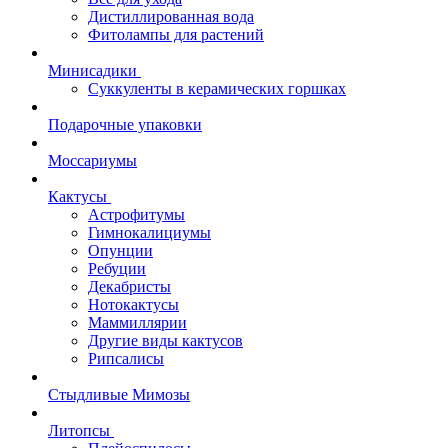
Дистиллированная вода
Фитолампы для растений
Минисадики
Суккуленты в керамических горшках
Подарочные упаковки
Моссариумы
Кактусы
Астрофитумы
Гимнокалициумы
Опунции
Ребуции
Декабристы
Нотокактусы
Маммиллярии
Другие виды кактусов
Рипсалисы
Стыдливые Мимозы
Литопсы