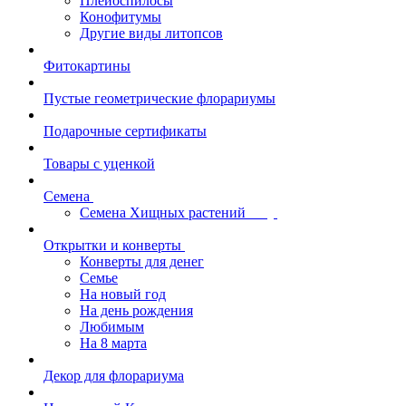
Плейоспилосы
Конофитумы
Другие виды литопсов
Фитокартины
Пустые геометрические флорариумы
Подарочные сертификаты
Товары с уценкой
Семена
Семена Хищных растений
Открытки и конверты
Конверты для денег
Семье
На новый год
На день рождения
Любимым
На 8 марта
Декор для флорариума