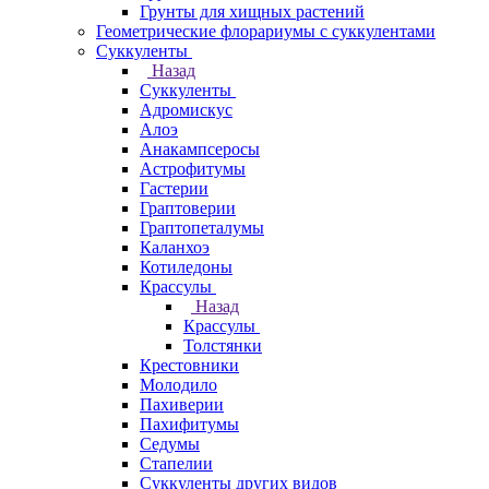
Грунты для хищных растений
Геометрические флорариумы с суккулентами
Суккуленты
Назад
Суккуленты
Адромискус
Алоэ
Анакампсеросы
Астрофитумы
Гастерии
Граптоверии
Граптопеталумы
Каланхоэ
Котиледоны
Крассулы
Назад
Крассулы
Толстянки
Крестовники
Молодило
Пахиверии
Пахифитумы
Седумы
Стапелии
Суккуленты других видов