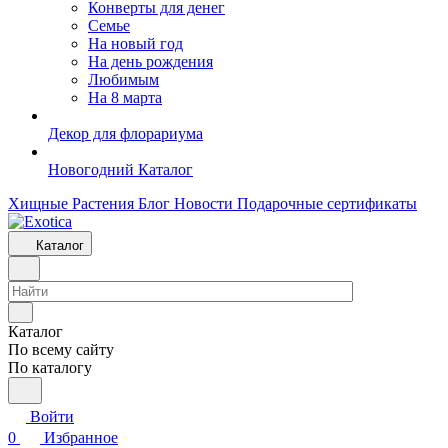
Конверты для денег
Семье
На новый год
На день рождения
Любимым
На 8 марта
Декор для флорариума
Новогодний Каталог
Хищные Растения
Блог
Новости
Подарочные сертификаты
Каталог
Каталог
По всему сайту
По каталогу
Войти
0
Избранное