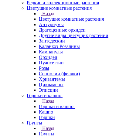
Редкие и коллекционные растения
Цветущие комнатные растения
Назад
Цветущие комнатные растения
Антуриумы
Драгоценные орхидеи
Другие виды цветущих растений
Зантедескии
Каланхоэ Розалины
Кампанулы
Орхидеи
Пуансеттии
Розы
Сенполии (фиалки)
Хризантемы
Цикламены
Эписции
Горшки и кашпо
Назад
Горшки и кашпо
Кашпо
Горшки
Грунты
Назад
Грунты