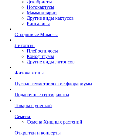
Декабристы
Нотокактусы
Маммиллярии
Другие виды кактусов
Рипсалисы
Стыдливые Мимозы
Литопсы
Плейоспилосы
Конофитумы
Другие виды литопсов
Фитокартины
Пустые геометрические флорариумы
Подарочные сертификаты
Товары с уценкой
Семена
Семена Хищных растений
Открытки и конверты