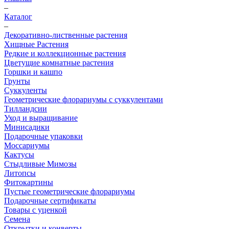
–
Каталог
–
Декоративно-лиственные растения
Хищные Растения
Редкие и коллекционные растения
Цветущие комнатные растения
Горшки и кашпо
Грунты
Суккуленты
Геометрические флорариумы с суккулентами
Тилландсии
Уход и выращивание
Минисадики
Подарочные упаковки
Моссариумы
Кактусы
Стыдливые Мимозы
Литопсы
Фитокартины
Пустые геометрические флорариумы
Подарочные сертификаты
Товары с уценкой
Семена
Открытки и конверты