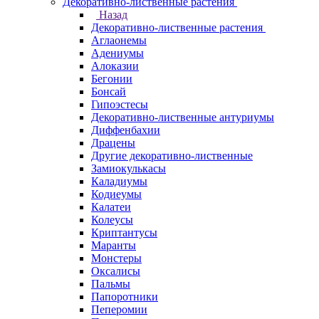
Декоративно-лиственные растения
Назад
Декоративно-лиственные растения
Аглаонемы
Адениумы
Алоказии
Бегонии
Бонсай
Гипоэстесы
Декоративно-лиственные антуриумы
Диффенбахии
Драцены
Другие декоративно-лиственные
Замиокулькасы
Каладиумы
Кодиеумы
Калатеи
Колеусы
Криптантусы
Маранты
Монстеры
Оксалисы
Пальмы
Папоротники
Пеперомии