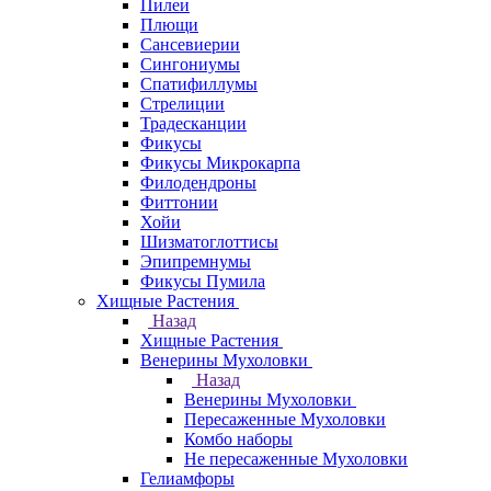
Пилеи
Плющи
Сансевиерии
Сингониумы
Спатифиллумы
Стрелиции
Традесканции
Фикусы
Фикусы Микрокарпа
Филодендроны
Фиттонии
Хойи
Шизматоглоттисы
Эпипремнумы
Фикусы Пумила
Хищные Растения
Назад
Хищные Растения
Венерины Мухоловки
Назад
Венерины Мухоловки
Пересаженные Мухоловки
Комбо наборы
Не пересаженные Мухоловки
Гелиамфоры