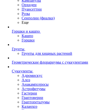
Кампанулы
Орхидеи
Пуансеттии
Розы
Сенполии (фиалки)
Еще
Горшки и кашпо
Кашпо
Горшки
Грунты
Грунты для хищных растений
Геометрические флорариумы с суккулентами
Суккуленты
Адромискус
Алоэ
Анакампсеросы
Астрофитумы
Гастерии
Граптоверии
Граптопеталумы
Каланхоэ