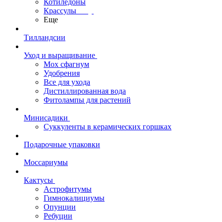
Котиледоны
Крассулы
Еще
Тилландсии
Уход и выращивание
Мох сфагнум
Удобрения
Все для ухода
Дистиллированная вода
Фитолампы для растений
Минисадики
Суккуленты в керамических горшках
Подарочные упаковки
Моссариумы
Кактусы
Астрофитумы
Гимнокалициумы
Опунции
Ребуции