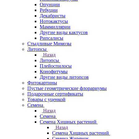
Опунции
Ребуции
Декабристы
Нотокактусы
Маммиллярии
Другие виды кактусов
Рипсалисы
Стыдливые Мимозы
Литопсы
Назад
Литопсы
Плейоспилосы
Конофитумы
Другие виды литопсов
Фитокартины
Пустые геометрические флорариумы
Подарочные сертификаты
Товары с уценкой
Семена
Назад
Семена
Семена Хищных растений
Назад
Семена Хищных растений
Семена Жирянок