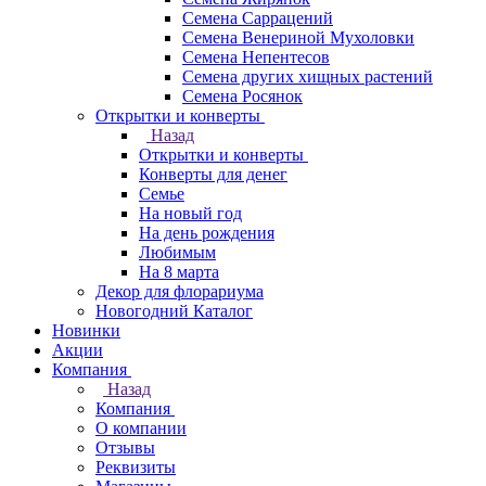
Семена Саррацений
Семена Венериной Мухоловки
Семена Непентесов
Семена других хищных растений
Семена Росянок
Открытки и конверты
Назад
Открытки и конверты
Конверты для денег
Семье
На новый год
На день рождения
Любимым
На 8 марта
Декор для флорариума
Новогодний Каталог
Новинки
Акции
Компания
Назад
Компания
О компании
Отзывы
Реквизиты