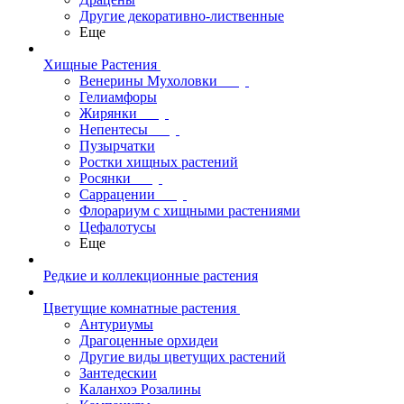
Другие декоративно-лиственные
Еще
Хищные Растения
Венерины Мухоловки
Гелиамфоры
Жирянки
Непентесы
Пузырчатки
Ростки хищных растений
Росянки
Саррацении
Флорариум с хищными растениями
Цефалотусы
Еще
Редкие и коллекционные растения
Цветущие комнатные растения
Антуриумы
Драгоценные орхидеи
Другие виды цветущих растений
Зантедескии
Каланхоэ Розалины