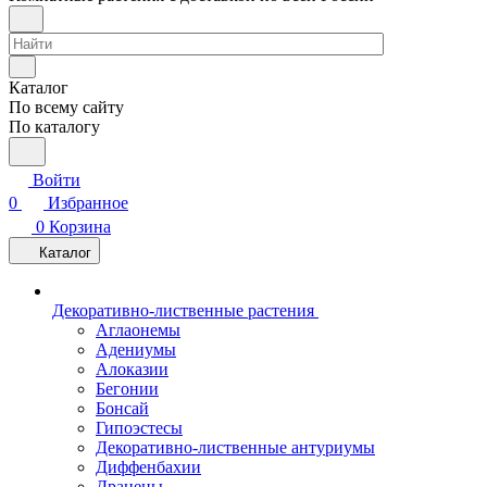
Каталог
По всему сайту
По каталогу
Войти
0
Избранное
0
Корзина
Каталог
Декоративно-лиственные растения
Аглаонемы
Адениумы
Алоказии
Бегонии
Бонсай
Гипоэстесы
Декоративно-лиственные антуриумы
Диффенбахии
Драцены