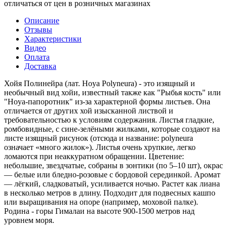
отличаться от цен в розничных магазинах
Описание
Отзывы
Характеристики
Видео
Оплата
Доставка
Хойя Полинейра (лат. Hoya Polyneura) - это изящный и
необычный вид хойи, известный также как "Рыбья кость" или
"Hoya-папоротник" из-за характерной формы листьев. Она
отличается от других хой изысканной листвой и
требовательностью к условиям содержания. Листья гладкие,
ромбовидные, с сине-зелёными жилками, которые создают на
листе изящный рисунок (отсюда и название: polyneura
означает «много жилок»). Листья очень хрупкие, легко
ломаются при неаккуратном обращении. Цветение:
небольшие, звездчатые, собраны в зонтики (по 5–10 шт), окрас
— белые или бледно-розовые с бордовой серединкой. Аромат
— лёгкий, сладковатый, усиливается ночью. Растет как лиана
в несколько метров в длину. Подходит для подвесных кашпо
или выращивания на опоре (например, моховой палке).
Родина - горы Гималаи на высоте 900-1500 метров над
уровнем моря.