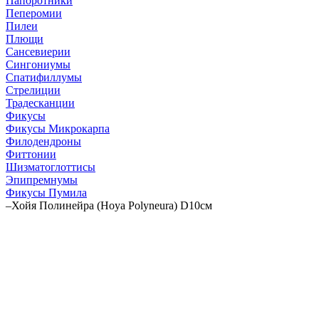
Папоротники
Пеперомии
Пилеи
Плющи
Сансевиерии
Сингониумы
Спатифиллумы
Стрелиции
Традесканции
Фикусы
Фикусы Микрокарпа
Филодендроны
Фиттонии
Шизматоглоттисы
Эпипремнумы
Фикусы Пумила
–
Хойя Полинейра (Hoya Polyneura) D10см