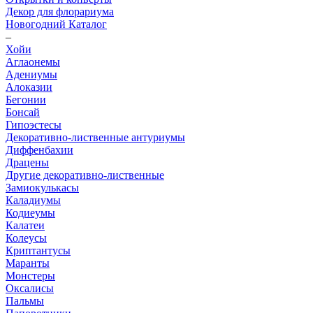
Декор для флорариума
Новогодний Каталог
–
Хойи
Аглаонемы
Адениумы
Алоказии
Бегонии
Бонсай
Гипоэстесы
Декоративно-лиственные антуриумы
Диффенбахии
Драцены
Другие декоративно-лиственные
Замиокулькасы
Каладиумы
Кодиеумы
Калатеи
Колеусы
Криптантусы
Маранты
Монстеры
Оксалисы
Пальмы