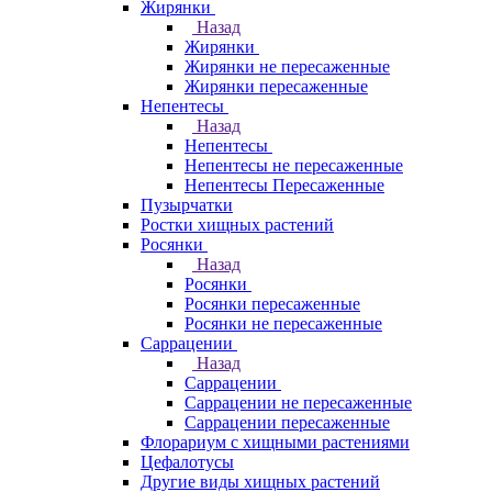
Жирянки
Назад
Жирянки
Жирянки не пересаженные
Жирянки пересаженные
Непентесы
Назад
Непентесы
Непентесы не пересаженные
Непентесы Пересаженные
Пузырчатки
Ростки хищных растений
Росянки
Назад
Росянки
Росянки пересаженные
Росянки не пересаженные
Саррацении
Назад
Саррацении
Саррацении не пересаженные
Саррацении пересаженные
Флорариум с хищными растениями
Цефалотусы
Другие виды хищных растений