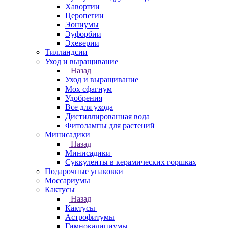
Хавортии
Церопегии
Эониумы
Эуфорбии
Эхеверии
Тилландсии
Уход и выращивание
Назад
Уход и выращивание
Мох сфагнум
Удобрения
Все для ухода
Дистиллированная вода
Фитолампы для растений
Минисадики
Назад
Минисадики
Суккуленты в керамических горшках
Подарочные упаковки
Моссариумы
Кактусы
Назад
Кактусы
Астрофитумы
Гимнокалициумы