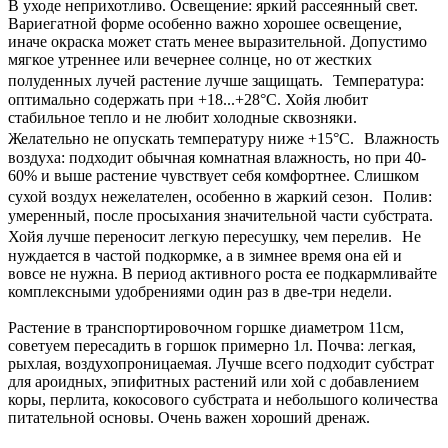
В уходе неприхотливо. Освещение: яркий рассеянный свет.
Вариегатной форме особенно важно хорошее освещение,
иначе окраска может стать менее выразительной. Допустимо
мягкое утреннее или вечернее солнце, но от жестких
полуденных лучей растение лучше защищать. Температура:
оптимально содержать при +18...+28°C. Хойя любит
стабильное тепло и не любит холодные сквозняки.
Желательно не опускать температуру ниже +15°C. Влажность
воздуха: подходит обычная комнатная влажность, но при 40-
60% и выше растение чувствует себя комфортнее. Слишком
сухой воздух нежелателен, особенно в жаркий сезон. Полив:
умеренный, после просыхания значительной части субстрата.
Хойя лучше переносит легкую пересушку, чем перелив. Не
нуждается в частой подкормке, а в зимнее время она ей и
вовсе не нужна. В период активного роста ее подкармливайте
комплексными удобрениями один раз в две-три недели.
Растение в транспортировочном горшке диаметром 11см,
советуем пересадить в горшок примерно 1л. Почва: легкая,
рыхлая, воздухопроницаемая. Лучше всего подходит субстрат
для ароидных, эпифитных растений или хой с добавлением
коры, перлита, кокосового субстрата и небольшого количества
питательной основы. Очень важен хороший дренаж.