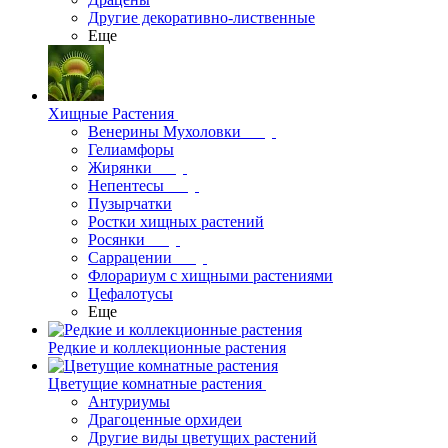
Другие декоративно-лиственные
Еще
Хищные Растения
Венерины Мухоловки
Гелиамфоры
Жирянки
Непентесы
Пузырчатки
Ростки хищных растений
Росянки
Саррацении
Флорариум с хищными растениями
Цефалотусы
Еще
Редкие и коллекционные растения
Цветущие комнатные растения
Антуриумы
Драгоценные орхидеи
Другие виды цветущих растений