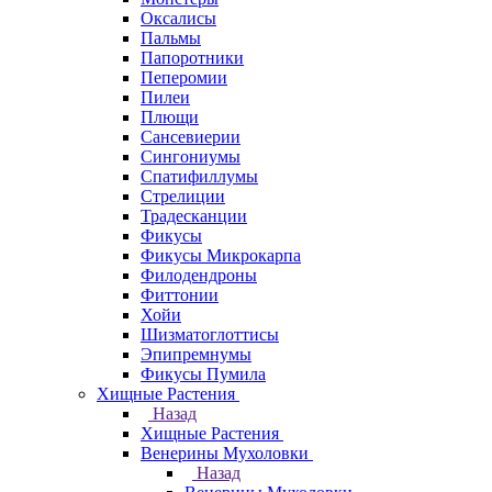
Оксалисы
Пальмы
Папоротники
Пеперомии
Пилеи
Плющи
Сансевиерии
Сингониумы
Спатифиллумы
Стрелиции
Традесканции
Фикусы
Фикусы Микрокарпа
Филодендроны
Фиттонии
Хойи
Шизматоглоттисы
Эпипремнумы
Фикусы Пумила
Хищные Растения
Назад
Хищные Растения
Венерины Мухоловки
Назад