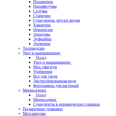
Пахиверии
Пахифитумы
Седумы
Стапелии
Суккуленты других видов
Хавортии
Церопегии
Эониумы
Эуфорбии
Эхеверии
Тилландсии
Уход и выращивание
Назад
Уход и выращивание
Мох сфагнум
Удобрения
Все для ухода
Дистиллированная вода
Фитолампы для растений
Минисадики
Назад
Минисадики
Суккуленты в керамических горшках
Подарочные упаковки
Моссариумы