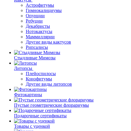
Астрофитумы
Гимнокалициумы
Опунции
Ребуции
Декабристы
Нотокактусы
Маммиллярии
Другие виды кактусов
Рипсалисы
Стыдливые Мимозы
Литопсы
Плейоспилосы
Конофитумы
Другие виды литопсов
Фитокартины
Пустые геометрические флорариумы
Подарочные сертификаты
Товары с уценкой