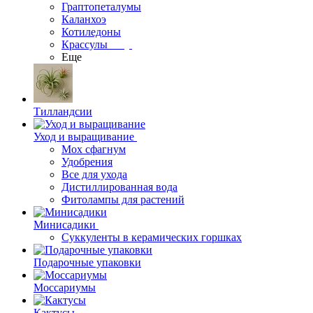
Граптопеталумы
Каланхоэ
Котиледоны
Крассулы
Еще
Тилландсии
Уход и выращивание
Мох сфагнум
Удобрения
Все для ухода
Дистиллированная вода
Фитолампы для растений
Минисадики
Суккуленты в керамических горшках
Подарочные упаковки
Моссариумы
Кактусы