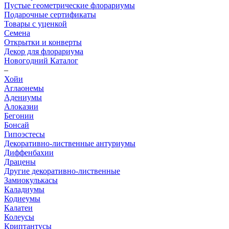
Пустые геометрические флорариумы
Подарочные сертификаты
Товары с уценкой
Семена
Открытки и конверты
Декор для флорариума
Новогодний Каталог
–
Хойи
Аглаонемы
Адениумы
Алоказии
Бегонии
Бонсай
Гипоэстесы
Декоративно-лиственные антуриумы
Диффенбахии
Драцены
Другие декоративно-лиственные
Замиокулькасы
Каладиумы
Кодиеумы
Калатеи
Колеусы
Криптантусы