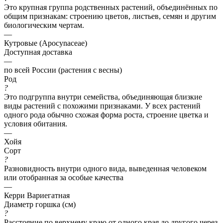
Это крупная группа родственных растений, объединённых по
общим признакам: строению цветов, листьев, семян и другим
биологическим чертам.
—
Кутровые (Apocynaceae)
Доступная доставка
—
по всей России (растения с весны)
Род
?
Это подгруппа внутри семейства, объединяющая близкие
виды растений с похожими признаками. У всех растений
одного рода обычно схожая форма роста, строение цветка и
условия обитания.
—
Хойя
Сорт
?
Разновидность внутри одного вида, выведенная человеком
или отобранная за особые качества
—
Керри Вариегатная
Диаметр горшка (см)
?
Расстояние по верхнему краю от одного края до другого через