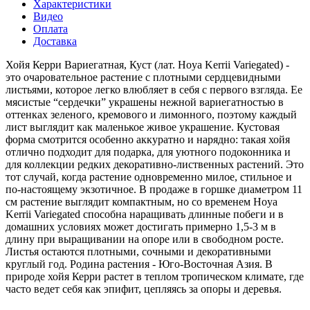
Характеристики
Видео
Оплата
Доставка
Хойя Керри Вариегатная, Куст (лат. Hoya Kerrii Variegated) -
это очаровательное растение с плотными сердцевидными
листьями, которое легко влюбляет в себя с первого взгляда. Ее
мясистые “сердечки” украшены нежной вариегатностью в
оттенках зеленого, кремового и лимонного, поэтому каждый
лист выглядит как маленькое живое украшение. Кустовая
форма смотрится особенно аккуратно и нарядно: такая хойя
отлично подходит для подарка, для уютного подоконника и
для коллекции редких декоративно-лиственных растений. Это
тот случай, когда растение одновременно милое, стильное и
по-настоящему экзотичное. В продаже в горшке диаметром 11
см растение выглядит компактным, но со временем Hoya
Kerrii Variegated способна наращивать длинные побеги и в
домашних условиях может достигать примерно 1,5-3 м в
длину при выращивании на опоре или в свободном росте.
Листья остаются плотными, сочными и декоративными
круглый год. Родина растения - Юго-Восточная Азия. В
природе хойя Керри растет в теплом тропическом климате, где
часто ведет себя как эпифит, цепляясь за опоры и деревья.