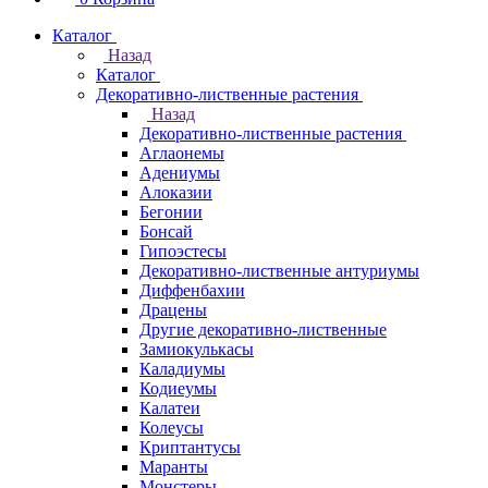
Каталог
Назад
Каталог
Декоративно-лиственные растения
Назад
Декоративно-лиственные растения
Аглаонемы
Адениумы
Алоказии
Бегонии
Бонсай
Гипоэстесы
Декоративно-лиственные антуриумы
Диффенбахии
Драцены
Другие декоративно-лиственные
Замиокулькасы
Каладиумы
Кодиеумы
Калатеи
Колеусы
Криптантусы
Маранты
Монстеры