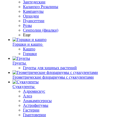
Зантедескии
Каланхоэ Розалины
Кампанулы
Орхидеи
Пуансеттии
Розы
Сенполии (фиалки)
Еще
Горшки и кашпо
Кашпо
Горшки
Грунты
Грунты для хищных растений
Геометрические флорариумы с суккулентами
Суккуленты
Адромискус
Алоэ
Анакампсеросы
Астрофитумы
Гастерии
Граптоверии