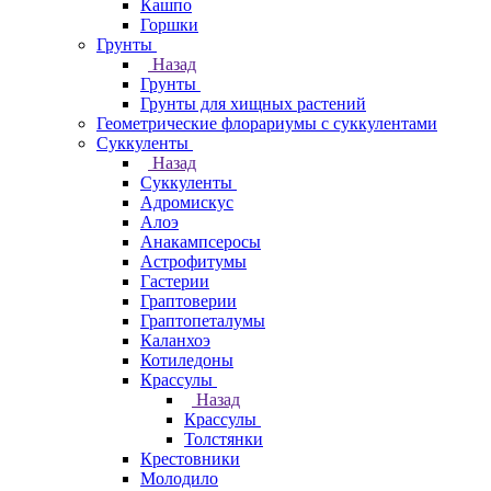
Кашпо
Горшки
Грунты
Назад
Грунты
Грунты для хищных растений
Геометрические флорариумы с суккулентами
Суккуленты
Назад
Суккуленты
Адромискус
Алоэ
Анакампсеросы
Астрофитумы
Гастерии
Граптоверии
Граптопеталумы
Каланхоэ
Котиледоны
Крассулы
Назад
Крассулы
Толстянки
Крестовники
Молодило