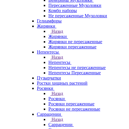
Венерины Мухоловки
Пересаженные Мухоловки
Комбо наборы
Не пересаженные Мухоловки
Гелиамфоры
Жирянки
Назад
Жирянки
Жирянки не пересаженные
Жирянки пересаженные
Непентесы
Назад
Непентесы
Непентесы не пересаженные
Непентесы Пересаженные
Пузырчатки
Ростки хищных растений
Росянки
Назад
Росянки
Росянки пересаженные
Росянки не пересаженные
Саррацении
Назад
Саррацении