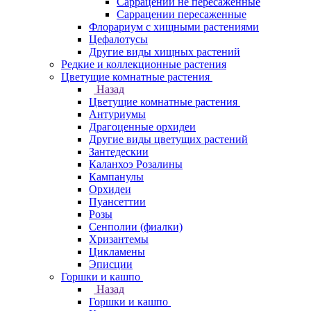
Саррацении не пересаженные
Саррацении пересаженные
Флорариум с хищными растениями
Цефалотусы
Другие виды хищных растений
Редкие и коллекционные растения
Цветущие комнатные растения
Назад
Цветущие комнатные растения
Антуриумы
Драгоценные орхидеи
Другие виды цветущих растений
Зантедескии
Каланхоэ Розалины
Кампанулы
Орхидеи
Пуансеттии
Розы
Сенполии (фиалки)
Хризантемы
Цикламены
Эписции
Горшки и кашпо
Назад
Горшки и кашпо