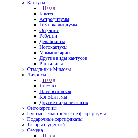
Кактусы
Назад
Кактусы
Астрофитумы
Гимнокалициумы
Опунции
Ребуции
Декабристы
Нотокактусы
Маммиллярии
Другие виды кактусов
Рипсалисы
Стыдливые Мимозы
Литопсы
Назад
Литопсы
Плейоспилосы
Конофитумы
Другие виды литопсов
Фитокартины
Пустые геометрические флорариумы
Подарочные сертификаты
Товары с уценкой
Семена
Назад