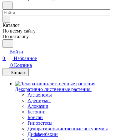
Каталог
По всему сайту
По каталогу
Войти
0
Избранное
0
Корзина
Каталог
Декоративно-лиственные растения
Аглаонемы
Адениумы
Алоказии
Бегонии
Бонсай
Гипоэстесы
Декоративно-лиственные антуриумы
Диффенбахии
Драцены