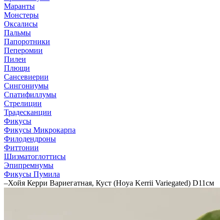
Маранты
Монстеры
Оксалисы
Пальмы
Папоротники
Пеперомии
Пилеи
Плющи
Сансевиерии
Сингониумы
Спатифиллумы
Стрелиции
Традесканции
Фикусы
Фикусы Микрокарпа
Филодендроны
Фиттонии
Шизматоглоттисы
Эпипремнумы
Фикусы Пумила
–
Хойя Керри Вариегатная, Куст (Hoya Kerrii Variegated) D11см