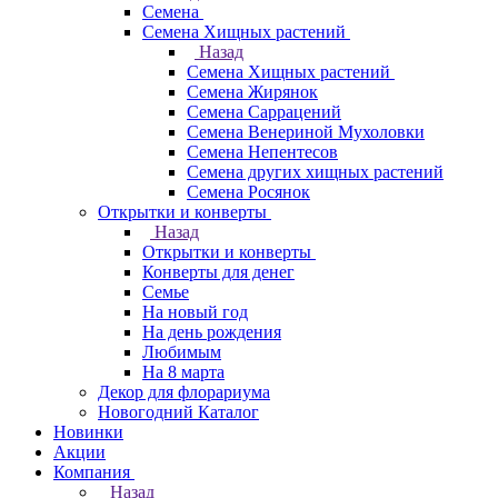
Семена
Семена Хищных растений
Назад
Семена Хищных растений
Семена Жирянок
Семена Саррацений
Семена Венериной Мухоловки
Семена Непентесов
Семена других хищных растений
Семена Росянок
Открытки и конверты
Назад
Открытки и конверты
Конверты для денег
Семье
На новый год
На день рождения
Любимым
На 8 марта
Декор для флорариума
Новогодний Каталог
Новинки
Акции
Компания
Назад