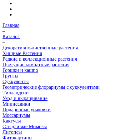
Главная
–
Каталог
–
Декоративно-лиственные растения
Хищные Растения
Редкие и коллекционные растения
Цветущие комнатные растения
Горшки и кашпо
Грунты
Суккуленты
Геометрические флорариумы с суккулентами
Тилландсии
Уход и выращивание
Минисадики
Подарочные упаковки
Моссариумы
Кактусы
Стыдливые Мимозы
Литопсы
Фитокартины