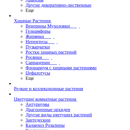
Другие декоративно-лиственные
Еще
Хищные Растения
Венерины Мухоловки
Гелиамфоры
Жирянки
Непентесы
Пузырчатки
Ростки хищных растений
Росянки
Саррацении
Флорариум с хищными растениями
Цефалотусы
Еще
Редкие и коллекционные растения
Цветущие комнатные растения
Антуриумы
Драгоценные орхидеи
Другие виды цветущих растений
Зантедескии
Каланхоэ Розалины