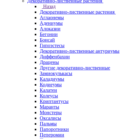
Декоративно-лиственные растения
Назад
Декоративно-лиственные растения
Аглаонемы
Адениумы
Алоказии
Бегонии
Бонсай
Гипоэстесы
Декоративно-лиственные антуриумы
Диффенбахии
Драцены
Другие декоративно-лиственные
Замиокулькасы
Каладиумы
Кодиеумы
Калатеи
Колеусы
Криптантусы
Маранты
Монстеры
Оксалисы
Пальмы
Папоротники
Пеперомии