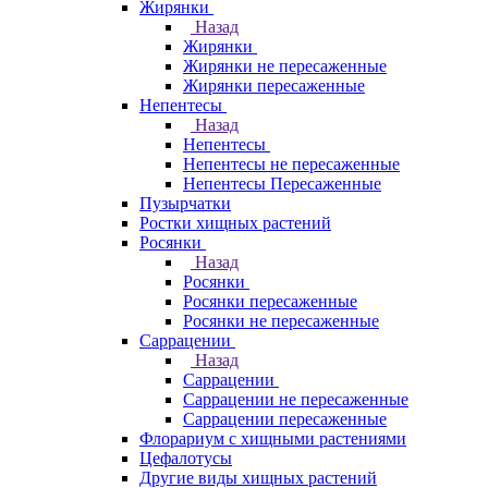
Жирянки
Назад
Жирянки
Жирянки не пересаженные
Жирянки пересаженные
Непентесы
Назад
Непентесы
Непентесы не пересаженные
Непентесы Пересаженные
Пузырчатки
Ростки хищных растений
Росянки
Назад
Росянки
Росянки пересаженные
Росянки не пересаженные
Саррацении
Назад
Саррацении
Саррацении не пересаженные
Саррацении пересаженные
Флорариум с хищными растениями
Цефалотусы
Другие виды хищных растений