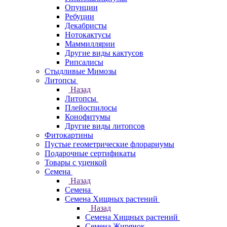
Опунции
Ребуции
Декабристы
Нотокактусы
Маммиллярии
Другие виды кактусов
Рипсалисы
Стыдливые Мимозы
Литопсы
Назад
Литопсы
Плейоспилосы
Конофитумы
Другие виды литопсов
Фитокартины
Пустые геометрические флорариумы
Подарочные сертификаты
Товары с уценкой
Семена
Назад
Семена
Семена Хищных растений
Назад
Семена Хищных растений
Семена Жирянок