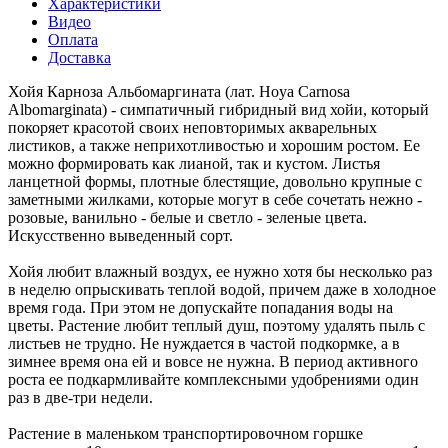
Характеристики
Видео
Оплата
Доставка
Хойя Карноза Альбомаргината (лат. Hoya Carnosa
Albomarginata) - симпатичный гибридный вид хойи, который
покоряет красотой своих неповторимых акварельных
листиков, а также неприхотливостью и хорошим ростом. Ее
можно формировать как лианой, так и кустом. Листья
ланцетной формы, плотные блестящие, довольно крупные с
заметными жилками, которые могут в себе сочетать нежно -
розовые, ванильно - белые и светло - зеленые цвета.
Искусственно выведенный сорт.
Хойя любит влажный воздух, ее нужно хотя бы несколько раз
в неделю опрыскивать теплой водой, причем даже в холодное
время года. При этом не допускайте попадания воды на
цветы. Растение любит теплый душ, поэтому удалять пыль с
листьев не трудно. Не нуждается в частой подкормке, а в
зимнее время она ей и вовсе не нужна. В период активного
роста ее подкармливайте комплексными удобрениями один
раз в две-три недели.
Растение в маленьком транспортировочном горшке