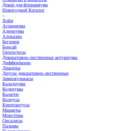
Декор для флорариума
Новогодний Каталог
–
Хойи
Аглаонемы
Адениумы
Алоказии
Бегонии
Бонсай
Гипоэстесы
Декоративно-лиственные антуриумы
Диффенбахии
Драцены
Другие декоративно-лиственные
Замиокулькасы
Каладиумы
Кодиеумы
Калатеи
Колеусы
Криптантусы
Маранты
Монстеры
Оксалисы
Пальмы