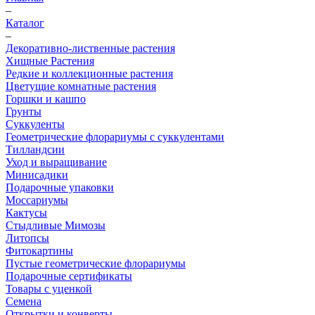
–
Каталог
–
Декоративно-лиственные растения
Хищные Растения
Редкие и коллекционные растения
Цветущие комнатные растения
Горшки и кашпо
Грунты
Суккуленты
Геометрические флорариумы с суккулентами
Тилландсии
Уход и выращивание
Минисадики
Подарочные упаковки
Моссариумы
Кактусы
Стыдливые Мимозы
Литопсы
Фитокартины
Пустые геометрические флорариумы
Подарочные сертификаты
Товары с уценкой
Семена
Открытки и конверты