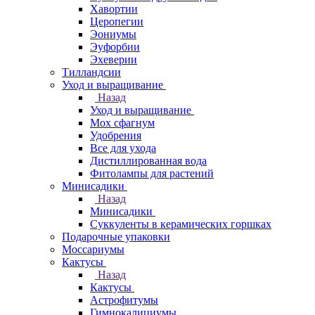
Хавортии
Церопегии
Эониумы
Эуфорбии
Эхеверии
Тилландсии
Уход и выращивание
Назад
Уход и выращивание
Мох сфагнум
Удобрения
Все для ухода
Дистиллированная вода
Фитолампы для растений
Минисадики
Назад
Минисадики
Суккуленты в керамических горшках
Подарочные упаковки
Моссариумы
Кактусы
Назад
Кактусы
Астрофитумы
Гимнокалициумы