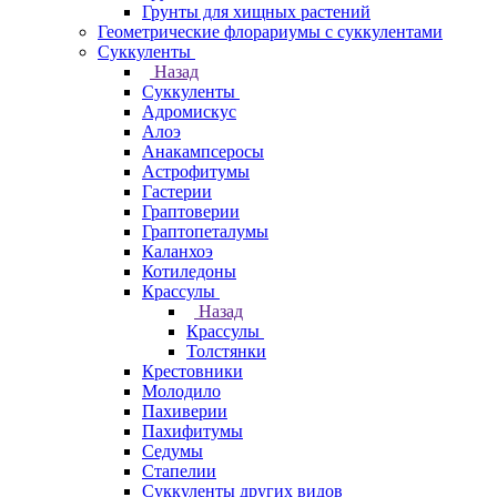
Грунты для хищных растений
Геометрические флорариумы с суккулентами
Суккуленты
Назад
Суккуленты
Адромискус
Алоэ
Анакампсеросы
Астрофитумы
Гастерии
Граптоверии
Граптопеталумы
Каланхоэ
Котиледоны
Крассулы
Назад
Крассулы
Толстянки
Крестовники
Молодило
Пахиверии
Пахифитумы
Седумы
Стапелии
Суккуленты других видов