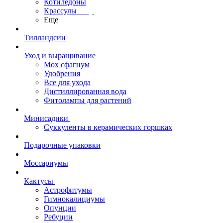
Котиледоны
Крассулы
Еще
Тилландсии
Уход и выращивание
Мох сфагнум
Удобрения
Все для ухода
Дистиллированная вода
Фитолампы для растений
Минисадики
Суккуленты в керамических горшках
Подарочные упаковки
Моссариумы
Кактусы
Астрофитумы
Гимнокалициумы
Опунции
Ребуции