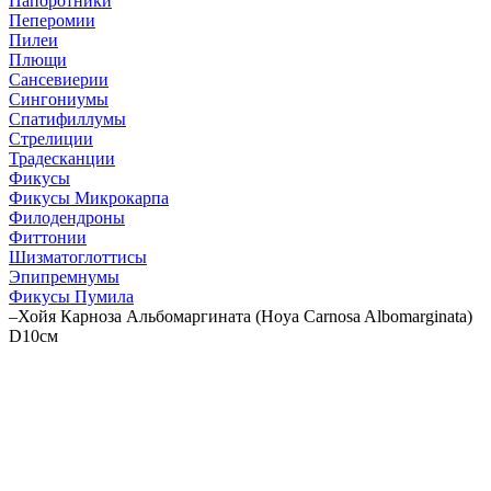
Папоротники
Пеперомии
Пилеи
Плющи
Сансевиерии
Сингониумы
Спатифиллумы
Стрелиции
Традесканции
Фикусы
Фикусы Микрокарпа
Филодендроны
Фиттонии
Шизматоглоттисы
Эпипремнумы
Фикусы Пумила
–
Хойя Карноза Альбомаргината (Hoya Carnosa Albomarginata)
D10см