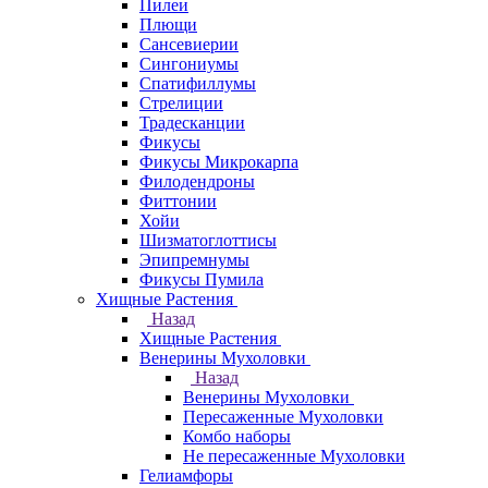
Пилеи
Плющи
Сансевиерии
Сингониумы
Спатифиллумы
Стрелиции
Традесканции
Фикусы
Фикусы Микрокарпа
Филодендроны
Фиттонии
Хойи
Шизматоглоттисы
Эпипремнумы
Фикусы Пумила
Хищные Растения
Назад
Хищные Растения
Венерины Мухоловки
Назад
Венерины Мухоловки
Пересаженные Мухоловки
Комбо наборы
Не пересаженные Мухоловки
Гелиамфоры