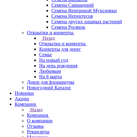
Семена Саррацений
Семена Венериной Мухоловки
Семена Непентесов
Семена других хищных растений
Семена Росянок
Открытки и конверты
Назад
Открытки и конверты
Конверты для денег
Семье
На новый год
На день рождения
Любимым
На 8 марта
Декор для флорариума
Новогодний Каталог
Новинки
Акции
Компания
Назад
Компания
О компании
Отзывы
Реквизиты