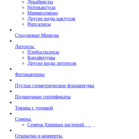
Декабристы
Нотокактусы
Маммиллярии
Другие виды кактусов
Рипсалисы
Стыдливые Мимозы
Литопсы
Плейоспилосы
Конофитумы
Другие виды литопсов
Фитокартины
Пустые геометрические флорариумы
Подарочные сертификаты
Товары с уценкой
Семена
Семена Хищных растений
Открытки и конверты