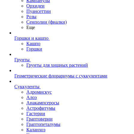
Кампанулы
Орхидеи
Пуансеттии
Розы
Сенполии (фиалки)
Еще
Горшки и кашпо
Кашпо
Горшки
Грунты
Грунты для хищных растений
Геометрические флорариумы с суккулентами
Суккуленты
Адромискус
Алоэ
Анакампсеросы
Астрофитумы
Гастерии
Граптоверии
Граптопеталумы
Каланхоэ