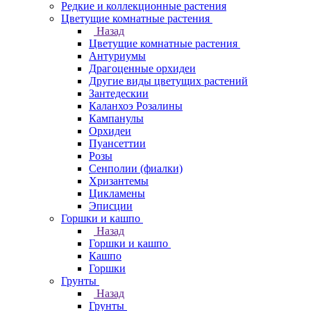
Редкие и коллекционные растения
Цветущие комнатные растения
Назад
Цветущие комнатные растения
Антуриумы
Драгоценные орхидеи
Другие виды цветущих растений
Зантедескии
Каланхоэ Розалины
Кампанулы
Орхидеи
Пуансеттии
Розы
Сенполии (фиалки)
Хризантемы
Цикламены
Эписции
Горшки и кашпо
Назад
Горшки и кашпо
Кашпо
Горшки
Грунты
Назад
Грунты