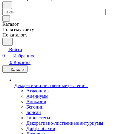
Каталог
По всему сайту
По каталогу
Войти
0
Избранное
0
Корзина
Каталог
Декоративно-лиственные растения
Аглаонемы
Адениумы
Алоказии
Бегонии
Бонсай
Гипоэстесы
Декоративно-лиственные антуриумы
Диффенбахии
Драцены