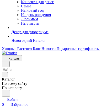
Конверты для денег
Семье
На новый год
На день рождения
Любимым
На 8 марта
Декор для флорариума
Новогодний Каталог
Хищные Растения
Блог
Новости
Подарочные сертификаты
Каталог
Каталог
По всему сайту
По каталогу
Войти
0
Избранное