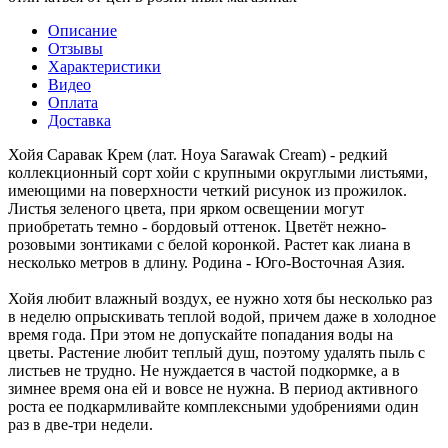
Описание
Отзывы
Характеристики
Видео
Оплата
Доставка
Хойя Саравак Крем (лат. Hoya Sarawak Cream) - редкий
коллекционный сорт хойи с крупными округлыми листьями,
имеющими на поверхности четкий рисунок из прожилок.
Листья зеленого цвета, при ярком освещении могут
приобретать темно - бордовый оттенок. Цветёт нежно-
розовыми зонтиками с белой коронкой. Растет как лиана в
несколько метров в длину. Родина - Юго-Восточная Азия.
Хойя любит влажный воздух, ее нужно хотя бы несколько раз
в неделю опрыскивать теплой водой, причем даже в холодное
время года. При этом не допускайте попадания воды на
цветы. Растение любит теплый душ, поэтому удалять пыль с
листьев не трудно. Не нуждается в частой подкормке, а в
зимнее время она ей и вовсе не нужна. В период активного
роста ее подкармливайте комплексными удобрениями один
раз в две-три недели.