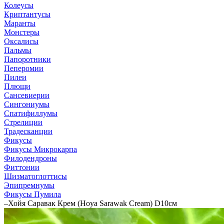
Колеусы
Криптантусы
Маранты
Монстеры
Оксалисы
Пальмы
Папоротники
Пеперомии
Пилеи
Плющи
Сансевиерии
Сингониумы
Спатифиллумы
Стрелиции
Традесканции
Фикусы
Фикусы Микрокарпа
Филодендроны
Фиттонии
Шизматоглоттисы
Эпипремнумы
Фикусы Пумила
–
Хойя Саравак Крем (Hoya Sarawak Cream) D10см