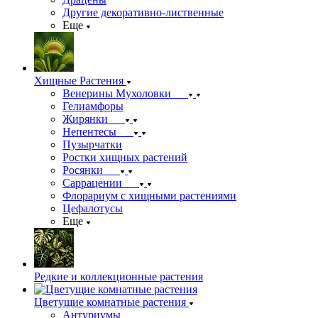
Другие декоративно-лиственные
Еще
Хищные Растения
Венерины Мухоловки
Гелиамфоры
Жирянки
Непентесы
Пузырчатки
Ростки хищных растений
Росянки
Саррацении
Флорариум с хищными растениями
Цефалотусы
Еще
Редкие и коллекционные растения
Цветущие комнатные растения
Антуриумы