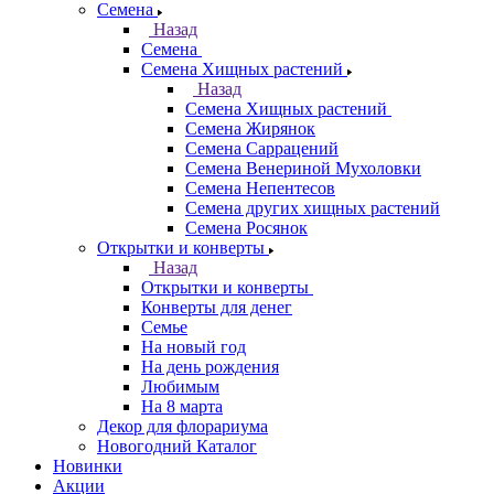
Семена
Назад
Семена
Семена Хищных растений
Назад
Семена Хищных растений
Семена Жирянок
Семена Саррацений
Семена Венериной Мухоловки
Семена Непентесов
Семена других хищных растений
Семена Росянок
Открытки и конверты
Назад
Открытки и конверты
Конверты для денег
Семье
На новый год
На день рождения
Любимым
На 8 марта
Декор для флорариума
Новогодний Каталог
Новинки
Акции