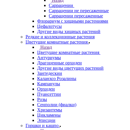
Назад
Саррацении
Саррацении не пересаженные
Саррацении пересаженные
Флорариум с хищными растениями
Цефалотусы
Другие виды хищных растений
Редкие и коллекционные растения
Цветущие комнатные растения
Назад
Цветущие комнатные растения
Антуриумы
Драгоценные орхидеи
Другие виды цветущих растений
Зантедескии
Каланхоэ Розалины
Кампанулы
Орхидеи
Пуансеттии
Розы
Сенполии (фиалки)
Хризантемы
Цикламены
Эписции
Горшки и кашпо