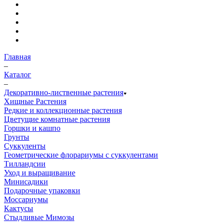
Главная
–
Каталог
–
Декоративно-лиственные растения
Хищные Растения
Редкие и коллекционные растения
Цветущие комнатные растения
Горшки и кашпо
Грунты
Суккуленты
Геометрические флорариумы с суккулентами
Тилландсии
Уход и выращивание
Минисадики
Подарочные упаковки
Моссариумы
Кактусы
Стыдливые Мимозы