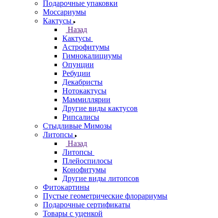
Подарочные упаковки
Моссариумы
Кактусы
Назад
Кактусы
Астрофитумы
Гимнокалициумы
Опунции
Ребуции
Декабристы
Нотокактусы
Маммиллярии
Другие виды кактусов
Рипсалисы
Стыдливые Мимозы
Литопсы
Назад
Литопсы
Плейоспилосы
Конофитумы
Другие виды литопсов
Фитокартины
Пустые геометрические флорариумы
Подарочные сертификаты
Товары с уценкой