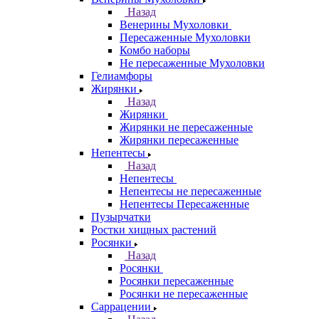
Назад
Венерины Мухоловки
Пересаженные Мухоловки
Комбо наборы
Не пересаженные Мухоловки
Гелиамфоры
Жирянки
Назад
Жирянки
Жирянки не пересаженные
Жирянки пересаженные
Непентесы
Назад
Непентесы
Непентесы не пересаженные
Непентесы Пересаженные
Пузырчатки
Ростки хищных растений
Росянки
Назад
Росянки
Росянки пересаженные
Росянки не пересаженные
Саррацении