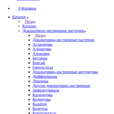
0
Корзина
Каталог
Назад
Каталог
Декоративно-лиственные растения
Назад
Декоративно-лиственные растения
Аглаонемы
Адениумы
Алоказии
Бегонии
Бонсай
Гипоэстесы
Декоративно-лиственные антуриумы
Диффенбахии
Драцены
Другие декоративно-лиственные
Замиокулькасы
Каладиумы
Кодиеумы
Калатеи
Колеусы
Криптантусы