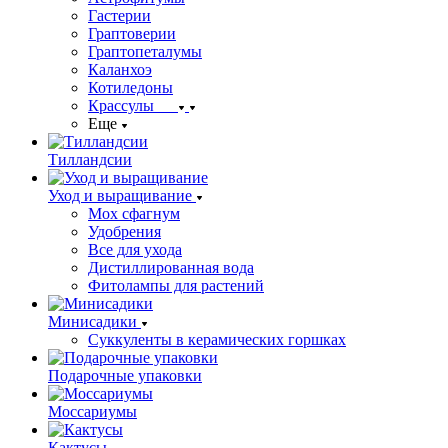
Гастерии
Граптоверии
Граптопеталумы
Каланхоэ
Котиледоны
Крассулы
Еще
Тилландсии
Уход и выращивание
Мох сфагнум
Удобрения
Все для ухода
Дистиллированная вода
Фитолампы для растений
Минисадики
Суккуленты в керамических горшках
Подарочные упаковки
Моссариумы
Кактусы