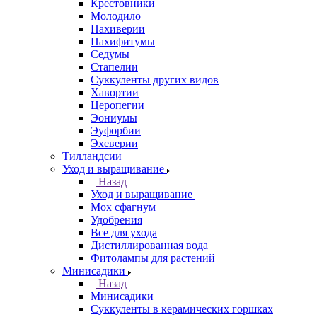
Крестовники
Молодило
Пахиверии
Пахифитумы
Седумы
Стапелии
Суккуленты других видов
Хавортии
Церопегии
Эониумы
Эуфорбии
Эхеверии
Тилландсии
Уход и выращивание
Назад
Уход и выращивание
Мох сфагнум
Удобрения
Все для ухода
Дистиллированная вода
Фитолампы для растений
Минисадики
Назад
Минисадики
Суккуленты в керамических горшках