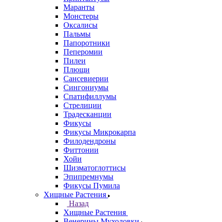
Маранты
Монстеры
Оксалисы
Пальмы
Папоротники
Пеперомии
Пилеи
Плющи
Сансевиерии
Сингониумы
Спатифиллумы
Стрелиции
Традесканции
Фикусы
Фикусы Микрокарпа
Филодендроны
Фиттонии
Хойи
Шизматоглоттисы
Эпипремнумы
Фикусы Пумила
Хищные Растения
Назад
Хищные Растения
Венерины Мухоловки