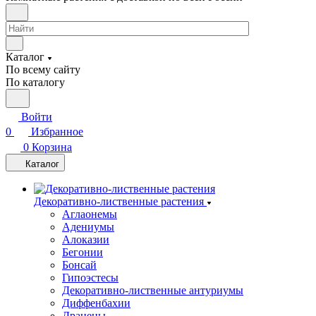
Каталог
По всему сайту
По каталогу
Войти
0
Избранное
0
Корзина
Каталог
Декоративно-лиственные растения
Аглаонемы
Адениумы
Алоказии
Бегонии
Бонсай
Гипоэстесы
Декоративно-лиственные антуриумы
Диффенбахии
Драцены