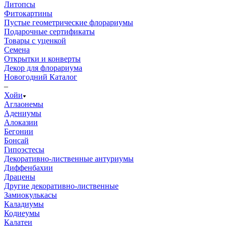
Литопсы
Фитокартины
Пустые геометрические флорариумы
Подарочные сертификаты
Товары с уценкой
Семена
Открытки и конверты
Декор для флорариума
Новогодний Каталог
–
Хойи
Аглаонемы
Адениумы
Алоказии
Бегонии
Бонсай
Гипоэстесы
Декоративно-лиственные антуриумы
Диффенбахии
Драцены
Другие декоративно-лиственные
Замиокулькасы
Каладиумы
Кодиеумы
Калатеи