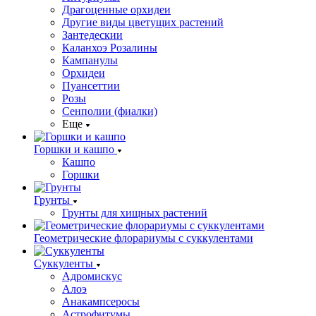
Драгоценные орхидеи
Другие виды цветущих растений
Зантедескии
Каланхоэ Розалины
Кампанулы
Орхидеи
Пуансеттии
Розы
Сенполии (фиалки)
Еще
Горшки и кашпо
Кашпо
Горшки
Грунты
Грунты для хищных растений
Геометрические флорариумы с суккулентами
Суккуленты
Адромискус
Алоэ
Анакампсеросы
Астрофитумы