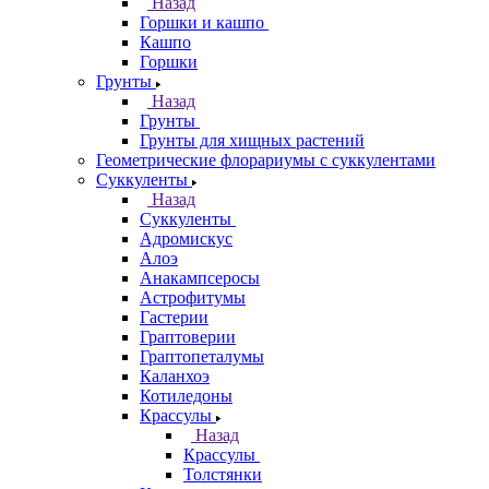
Назад
Горшки и кашпо
Кашпо
Горшки
Грунты
Назад
Грунты
Грунты для хищных растений
Геометрические флорариумы с суккулентами
Суккуленты
Назад
Суккуленты
Адромискус
Алоэ
Анакампсеросы
Астрофитумы
Гастерии
Граптоверии
Граптопеталумы
Каланхоэ
Котиледоны
Крассулы
Назад
Крассулы
Толстянки