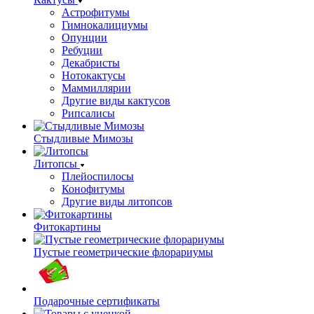
Астрофитумы
Гимнокалициумы
Опунции
Ребуции
Декабристы
Нотокактусы
Маммиллярии
Другие виды кактусов
Рипсалисы
Стыдливые Мимозы
Литопсы
Плейоспилосы
Конофитумы
Другие виды литопсов
Фитокартины
Пустые геометрические флорариумы
Подарочные сертификаты