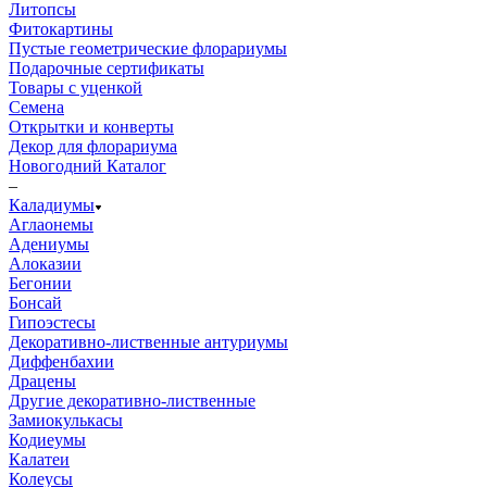
Литопсы
Фитокартины
Пустые геометрические флорариумы
Подарочные сертификаты
Товары с уценкой
Семена
Открытки и конверты
Декор для флорариума
Новогодний Каталог
–
Каладиумы
Аглаонемы
Адениумы
Алоказии
Бегонии
Бонсай
Гипоэстесы
Декоративно-лиственные антуриумы
Диффенбахии
Драцены
Другие декоративно-лиственные
Замиокулькасы
Кодиеумы
Калатеи
Колеусы