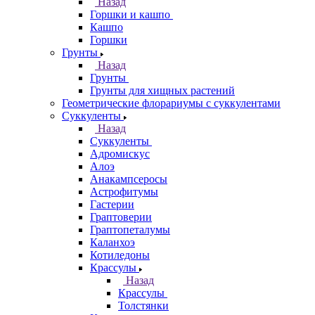
Назад
Горшки и кашпо
Кашпо
Горшки
Грунты
Назад
Грунты
Грунты для хищных растений
Геометрические флорариумы с суккулентами
Суккуленты
Назад
Суккуленты
Адромискус
Алоэ
Анакампсеросы
Астрофитумы
Гастерии
Граптоверии
Граптопеталумы
Каланхоэ
Котиледоны
Крассулы
Назад
Крассулы
Толстянки