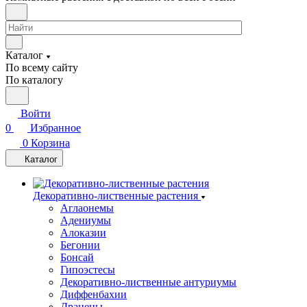
Каталог
По всему сайту
По каталогу
Войти
0
Избранное
0
Корзина
Каталог
Декоративно-лиственные растения
Аглаонемы
Адениумы
Алоказии
Бегонии
Бонсай
Гипоэстесы
Декоративно-лиственные антуриумы
Диффенбахии
Драцены