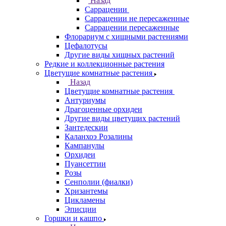
Назад
Саррацении
Саррацении не пересаженные
Саррацении пересаженные
Флорариум с хищными растениями
Цефалотусы
Другие виды хищных растений
Редкие и коллекционные растения
Цветущие комнатные растения
Назад
Цветущие комнатные растения
Антуриумы
Драгоценные орхидеи
Другие виды цветущих растений
Зантедескии
Каланхоэ Розалины
Кампанулы
Орхидеи
Пуансеттии
Розы
Сенполии (фиалки)
Хризантемы
Цикламены
Эписции
Горшки и кашпо