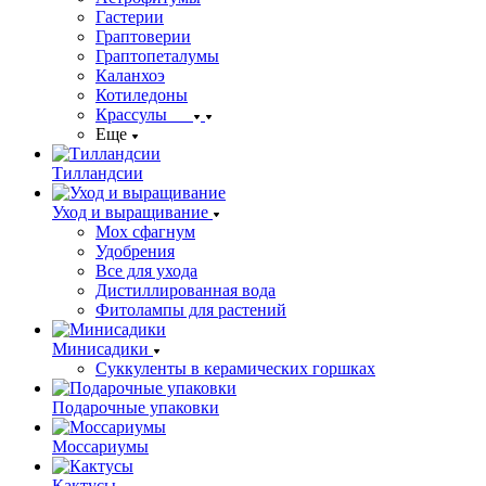
Гастерии
Граптоверии
Граптопеталумы
Каланхоэ
Котиледоны
Крассулы
Еще
Тилландсии
Уход и выращивание
Мох сфагнум
Удобрения
Все для ухода
Дистиллированная вода
Фитолампы для растений
Минисадики
Суккуленты в керамических горшках
Подарочные упаковки
Моссариумы
Кактусы