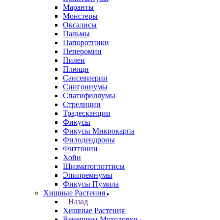
Маранты
Монстеры
Оксалисы
Пальмы
Папоротники
Пеперомии
Пилеи
Плющи
Сансевиерии
Сингониумы
Спатифиллумы
Стрелиции
Традесканции
Фикусы
Фикусы Микрокарпа
Филодендроны
Фиттонии
Хойи
Шизматоглоттисы
Эпипремнумы
Фикусы Пумила
Хищные Растения
Назад
Хищные Растения
Венерины Мухоловки