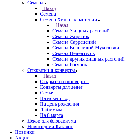
Семена
Назад
Семена
Семена Хищных растений
Назад
Семена Хищных растений
Семена Жирянок
Семена Саррацений
Семена Венериной Мухоловки
Семена Непентесов
Семена других хищных растений
Семена Росянок
Открытки и конверты
Назад
Открытки и конверты
Конверты для денег
Семье
На новый год
На день рождения
Любимым
На 8 марта
Декор для флорариума
Новогодний Каталог
Новинки
Акции