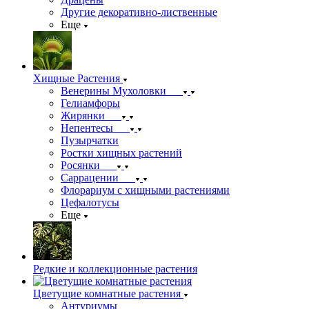
Другие декоративно-лиственные
Еще
Хищные Растения
Венерины Мухоловки
Гелиамфоры
Жирянки
Непентесы
Пузырчатки
Ростки хищных растений
Росянки
Саррацении
Флорариум с хищными растениями
Цефалотусы
Еще
Редкие и коллекционные растения
Цветущие комнатные растения
Антуриумы