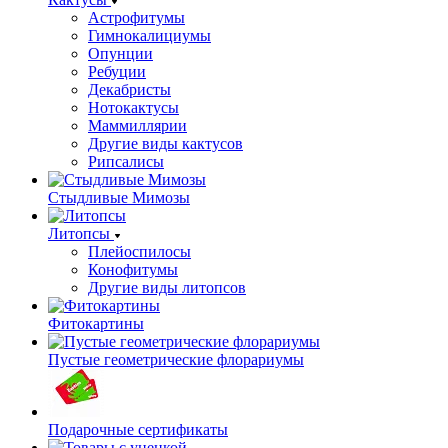
Астрофитумы
Гимнокалициумы
Опунции
Ребуции
Декабристы
Нотокактусы
Маммиллярии
Другие виды кактусов
Рипсалисы
Стыдливые Мимозы
Литопсы
Плейоспилосы
Конофитумы
Другие виды литопсов
Фитокартины
Пустые геометрические флорариумы
Подарочные сертификаты