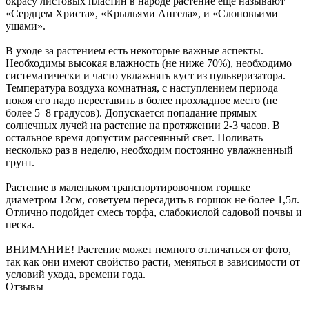
окрасу листовых пластин в народе растение еще называют
«Сердцем Христа», «Крыльями Ангела», и «Слоновьими
ушами».
В уходе за растением есть некоторые важные аспекты.
Необходимы высокая влажность (не ниже 70%), необходимо
систематически и часто увлажнять куст из пульверизатора.
Температура воздуха комнатная, с наступлением периода
покоя его надо переставить в более прохладное место (не
более 5–8 градусов). Допускается попадание прямых
солнечных лучей на растение на протяжении 2-3 часов. В
остальное время допустим рассеянный свет. Поливать
несколько раз в неделю, необходим постоянно увлажненный
грунт.
Растение в маленьком транспортировочном горшке
диаметром 12см, советуем пересадить в горшок не более 1,5л.
Отлично подойдет смесь торфа, слабокислой садовой почвы и
песка.
ВНИМАНИЕ! Растение может немного отличаться от фото,
так как они имеют свойство расти, меняться в зависимости от
условий ухода, времени года.
Отзывы