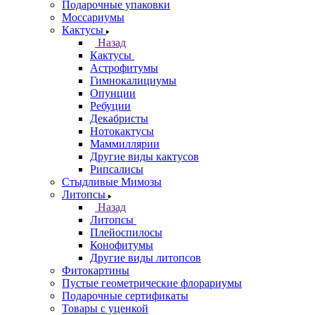
Подарочные упаковки
Моссариумы
Кактусы
Назад
Кактусы
Астрофитумы
Гимнокалициумы
Опунции
Ребуции
Декабристы
Нотокактусы
Маммиллярии
Другие виды кактусов
Рипсалисы
Стыдливые Мимозы
Литопсы
Назад
Литопсы
Плейоспилосы
Конофитумы
Другие виды литопсов
Фитокартины
Пустые геометрические флорариумы
Подарочные сертификаты
Товары с уценкой