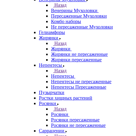
Назад
Венерины Мухоловки
Пересаженные Мухоловки
Комбо наборы
Не пересаженные Мухоловки
Гелиамфоры
Жирянки
Назад
Жирянки
Жирянки не пересаженные
Жирянки пересаженные
Непентесы
Назад
Непентесы
Непентесы не пересаженные
Непентесы Пересаженные
Пузырчатки
Ростки хищных растений
Росянки
Назад
Росянки
Росянки пересаженные
Росянки не пересаженные
Саррацении