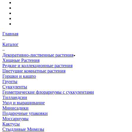
Главная
–
Каталог
–
Декоративно-лиственные растения
Хищные Растения
Редкие и коллекционные растения
Цветущие комнатные растения
Горшки и кашпо
Грунты
Суккуленты
Геометрические флорариумы с суккулентами
Тилландсии
Уход и выращивание
Минисадики
Подарочные упаковки
Моссариумы
Кактусы
Стыдливые Мимозы