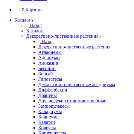
0
Корзина
Каталог
Назад
Каталог
Декоративно-лиственные растения
Назад
Декоративно-лиственные растения
Аглаонемы
Адениумы
Алоказии
Бегонии
Бонсай
Гипоэстесы
Декоративно-лиственные антуриумы
Диффенбахии
Драцены
Другие декоративно-лиственные
Замиокулькасы
Каладиумы
Кодиеумы
Калатеи
Колеусы
Криптантусы