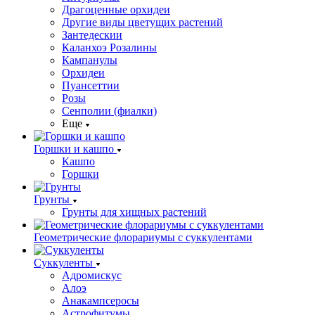
Драгоценные орхидеи
Другие виды цветущих растений
Зантедескии
Каланхоэ Розалины
Кампанулы
Орхидеи
Пуансеттии
Розы
Сенполии (фиалки)
Еще
Горшки и кашпо
Кашпо
Горшки
Грунты
Грунты для хищных растений
Геометрические флорариумы с суккулентами
Суккуленты
Адромискус
Алоэ
Анакампсеросы
Астрофитумы