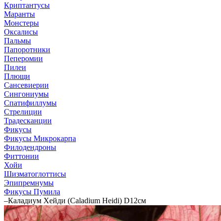
Криптантусы
Маранты
Монстеры
Оксалисы
Пальмы
Папоротники
Пеперомии
Пилеи
Плющи
Сансевиерии
Сингониумы
Спатифиллумы
Стрелиции
Традесканции
Фикусы
Фикусы Микрокарпа
Филодендроны
Фиттонии
Хойи
Шизматоглоттисы
Эпипремнумы
Фикусы Пумила
–
Каладиум Хейди (Caladium Heidi) D12см