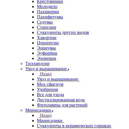
Крестовники
Молодило
Пахиверии
Пахифитумы
Седумы
Стапелии
Суккуленты других видов
Хавортии
Церопегии
Эониумы
Эуфорбии
Эхеверии
Тилландсии
Уход и выращивание
Назад
Уход и выращивание
Мох сфагнум
Удобрения
Все для ухода
Дистиллированная вода
Фитолампы для растений
Минисадики
Назад
Минисадики
Суккуленты в керамических горшках