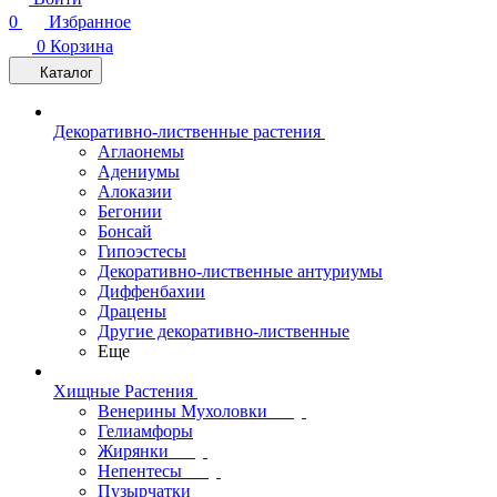
0
Избранное
0
Корзина
Каталог
Декоративно-лиственные растения
Аглаонемы
Адениумы
Алоказии
Бегонии
Бонсай
Гипоэстесы
Декоративно-лиственные антуриумы
Диффенбахии
Драцены
Другие декоративно-лиственные
Еще
Хищные Растения
Венерины Мухоловки
Гелиамфоры
Жирянки
Непентесы
Пузырчатки