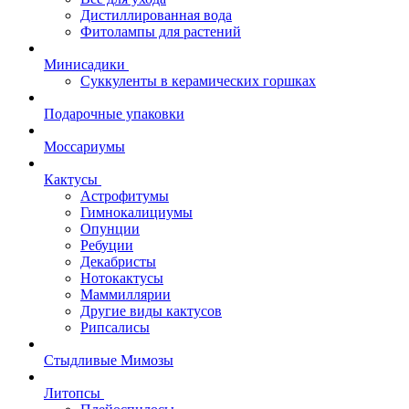
Дистиллированная вода
Фитолампы для растений
Минисадики
Суккуленты в керамических горшках
Подарочные упаковки
Моссариумы
Кактусы
Астрофитумы
Гимнокалициумы
Опунции
Ребуции
Декабристы
Нотокактусы
Маммиллярии
Другие виды кактусов
Рипсалисы
Стыдливые Мимозы
Литопсы