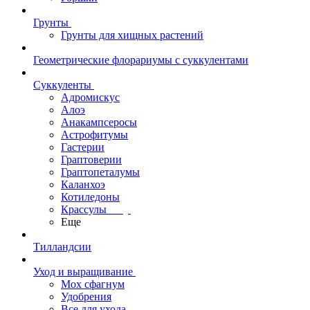
Грунты
Грунты для хищных растений
Геометрические флорариумы с суккулентами
Суккуленты
Адромискус
Алоэ
Анакампсеросы
Астрофитумы
Гастерии
Граптоверии
Граптопеталумы
Каланхоэ
Котиледоны
Крассулы
Еще
Тилландсии
Уход и выращивание
Мох сфагнум
Удобрения
Все для ухода