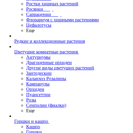
Ростки хищных растений
Росянки
Саррацении
Флорариум с хищными растениями
Цефалотусы
Еще
Редкие и коллекционные растения
Цветущие комнатные растения
Антуриумы
Драгоценные орхидеи
Другие виды цветущих растений
Зантедескии
Каланхоэ Розалины
Кампанулы
Орхидеи
Пуансеттии
Розы
Сенполии (фиалки)
Еще
Горшки и кашпо
Кашпо
Горшки