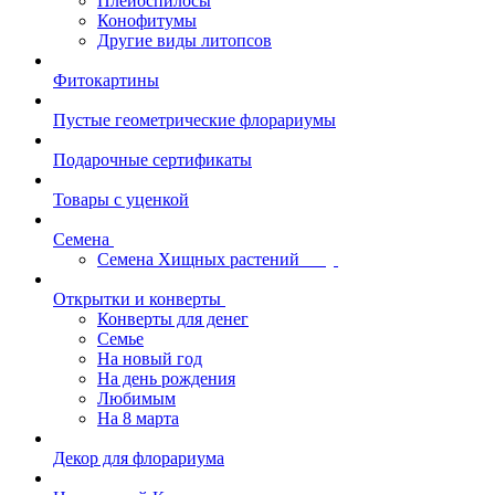
Плейоспилосы
Конофитумы
Другие виды литопсов
Фитокартины
Пустые геометрические флорариумы
Подарочные сертификаты
Товары с уценкой
Семена
Семена Хищных растений
Открытки и конверты
Конверты для денег
Семье
На новый год
На день рождения
Любимым
На 8 марта
Декор для флорариума