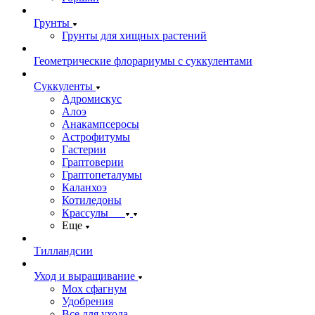
Грунты
Грунты для хищных растений
Геометрические флорариумы с суккулентами
Суккуленты
Адромискус
Алоэ
Анакампсеросы
Астрофитумы
Гастерии
Граптоверии
Граптопеталумы
Каланхоэ
Котиледоны
Крассулы
Еще
Тилландсии
Уход и выращивание
Мох сфагнум
Удобрения
Все для ухода