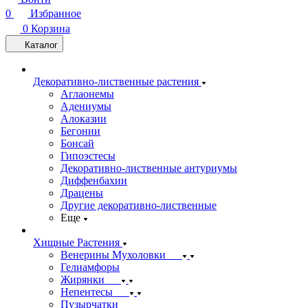
0
Избранное
0
Корзина
Каталог
Декоративно-лиственные растения
Аглаонемы
Адениумы
Алоказии
Бегонии
Бонсай
Гипоэстесы
Декоративно-лиственные антуриумы
Диффенбахии
Драцены
Другие декоративно-лиственные
Еще
Хищные Растения
Венерины Мухоловки
Гелиамфоры
Жирянки
Непентесы
Пузырчатки