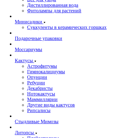
Дистиллированная вода
Фитолампы для растений
Минисадики
Суккуленты в керамических горшках
Подарочные упаковки
Моссариумы
Кактусы
Астрофитумы
Гимнокалициумы
Опунции
Ребуции
Декабристы
Нотокактусы
Маммиллярии
Другие виды кактусов
Рипсалисы
Стыдливые Мимозы
Литопсы