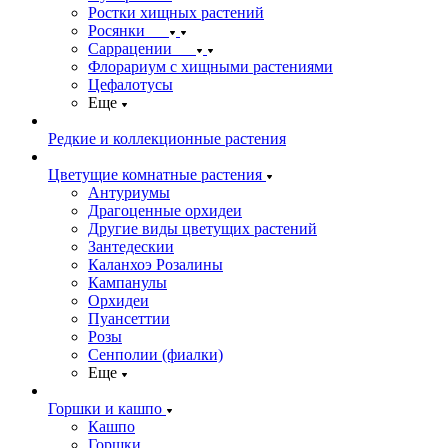
Ростки хищных растений
Росянки
Саррацении
Флорариум с хищными растениями
Цефалотусы
Еще
Редкие и коллекционные растения
Цветущие комнатные растения
Антуриумы
Драгоценные орхидеи
Другие виды цветущих растений
Зантедескии
Каланхоэ Розалины
Кампанулы
Орхидеи
Пуансеттии
Розы
Сенполии (фиалки)
Еще
Горшки и кашпо
Кашпо
Горшки