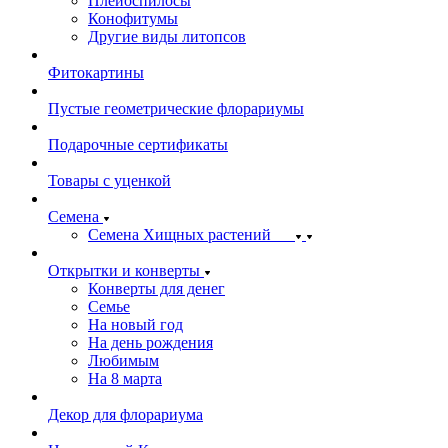
Плейоспилосы
Конофитумы
Другие виды литопсов
Фитокартины
Пустые геометрические флорариумы
Подарочные сертификаты
Товары с уценкой
Семена
Семена Хищных растений
Открытки и конверты
Конверты для денег
Семье
На новый год
На день рождения
Любимым
На 8 марта
Декор для флорариума