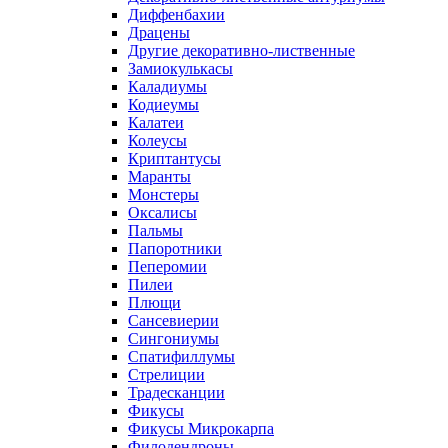
Диффенбахии
Драцены
Другие декоративно-лиственные
Замиокулькасы
Каладиумы
Кодиеумы
Калатеи
Колеусы
Криптантусы
Маранты
Монстеры
Оксалисы
Пальмы
Папоротники
Пеперомии
Пилеи
Плющи
Сансевиерии
Сингониумы
Спатифиллумы
Стрелиции
Традесканции
Фикусы
Фикусы Микрокарпа
Филодендроны