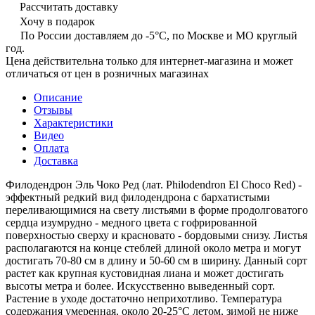
Рассчитать доставку
Хочу в подарок
По России доставляем до -5°C, по Москве и МО круглый
год.
Цена действительна только для интернет-магазина и может
отличаться от цен в розничных магазинах
Описание
Отзывы
Характеристики
Видео
Оплата
Доставка
Филодендрон Эль Чоко Ред (лат. Philodendron El Choco Red) -
эффектный редкий вид филодендрона с бархатистыми
переливающимися на свету листьями в форме продолговатого
сердца изумрудно - медного цвета с гофрированной
поверхностью сверху и красновато - бордовыми снизу. Листья
располагаются на конце стеблей длиной около метра и могут
достигать 70-80 см в длину и 50-60 см в ширину. Данный сорт
растет как крупная кустовидная лиана и может достигать
высоты метра и более. Искусственно выведенный сорт.
Растение в уходе достаточно неприхотливо. Температура
содержания умеренная, около 20-25°С летом, зимой не ниже