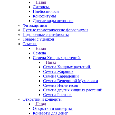
Назад
Литопсы
Плейоспилосы
Конофитумы
Другие виды литопсов
Фитокартины
Пустые геометрические флорариумы
Подарочные сертификаты
Товары с уценкой
Семена
Назад
Семена
Семена Хищных растений
Назад
Семена Хищных растений
Семена Жирянок
Семена Саррацений
Семена Венериной Мухоловки
Семена Непентесов
Семена других хищных растений
Семена Росянок
Открытки и конверты
Назад
Открытки и конверты
Конверты для денег