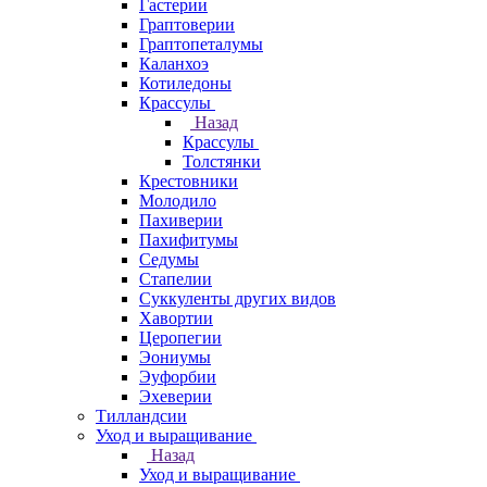
Гастерии
Граптоверии
Граптопеталумы
Каланхоэ
Котиледоны
Крассулы
Назад
Крассулы
Толстянки
Крестовники
Молодило
Пахиверии
Пахифитумы
Седумы
Стапелии
Суккуленты других видов
Хавортии
Церопегии
Эониумы
Эуфорбии
Эхеверии
Тилландсии
Уход и выращивание
Назад
Уход и выращивание