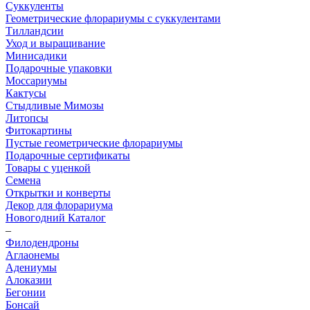
Суккуленты
Геометрические флорариумы с суккулентами
Тилландсии
Уход и выращивание
Минисадики
Подарочные упаковки
Моссариумы
Кактусы
Стыдливые Мимозы
Литопсы
Фитокартины
Пустые геометрические флорариумы
Подарочные сертификаты
Товары с уценкой
Семена
Открытки и конверты
Декор для флорариума
Новогодний Каталог
–
Филодендроны
Аглаонемы
Адениумы
Алоказии
Бегонии
Бонсай