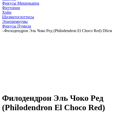
Фикусы Микрокарпа
Фиттонии
Хойи
Шизматоглоттисы
Эпипремнумы
Фикусы Пумила
–
Филодендрон Эль Чоко Ред (Philodendron El Choco Red) D6см
Филодендрон Эль Чоко Ред
(Philodendron El Choco Red)