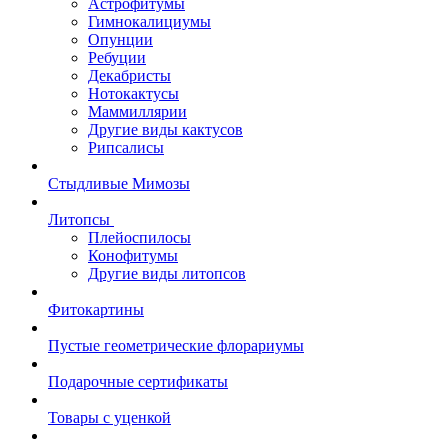
Астрофитумы
Гимнокалициумы
Опунции
Ребуции
Декабристы
Нотокактусы
Маммиллярии
Другие виды кактусов
Рипсалисы
Стыдливые Мимозы
Литопсы
Плейоспилосы
Конофитумы
Другие виды литопсов
Фитокартины
Пустые геометрические флорариумы
Подарочные сертификаты
Товары с уценкой