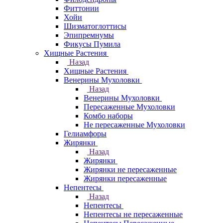
Фиттонии
Хойи
Шизматоглоттисы
Эпипремнумы
Фикусы Пумила
Хищные Растения
Назад
Хищные Растения
Венерины Мухоловки
Назад
Венерины Мухоловки
Пересаженные Мухоловки
Комбо наборы
Не пересаженные Мухоловки
Гелиамфоры
Жирянки
Назад
Жирянки
Жирянки не пересаженные
Жирянки пересаженные
Непентесы
Назад
Непентесы
Непентесы не пересаженные