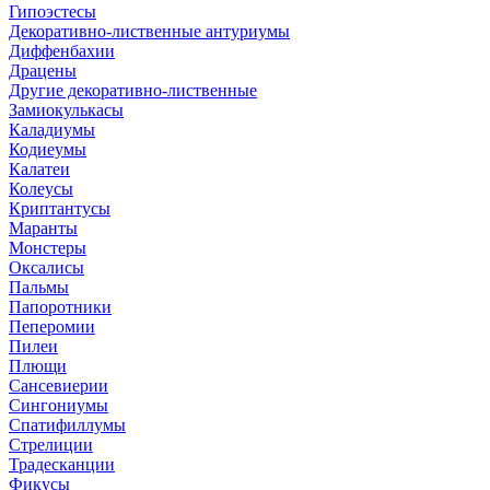
Гипоэстесы
Декоративно-лиственные антуриумы
Диффенбахии
Драцены
Другие декоративно-лиственные
Замиокулькасы
Каладиумы
Кодиеумы
Калатеи
Колеусы
Криптантусы
Маранты
Монстеры
Оксалисы
Пальмы
Папоротники
Пеперомии
Пилеи
Плющи
Сансевиерии
Сингониумы
Спатифиллумы
Стрелиции
Традесканции
Фикусы