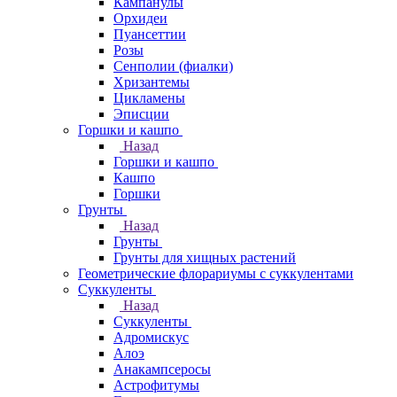
Кампанулы
Орхидеи
Пуансеттии
Розы
Сенполии (фиалки)
Хризантемы
Цикламены
Эписции
Горшки и кашпо
Назад
Горшки и кашпо
Кашпо
Горшки
Грунты
Назад
Грунты
Грунты для хищных растений
Геометрические флорариумы с суккулентами
Суккуленты
Назад
Суккуленты
Адромискус
Алоэ
Анакампсеросы
Астрофитумы