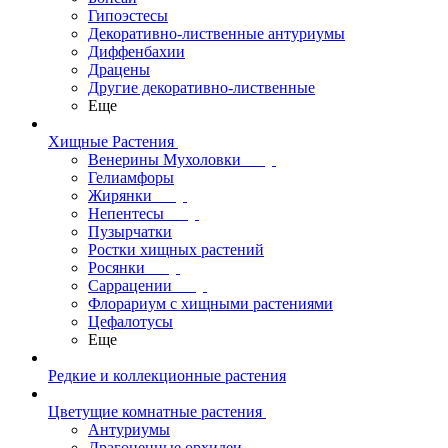
Гипоэстесы
Декоративно-лиственные антуриумы
Диффенбахии
Драцены
Другие декоративно-лиственные
Еще
Хищные Растения
Венерины Мухоловки
Гелиамфоры
Жирянки
Непентесы
Пузырчатки
Ростки хищных растений
Росянки
Саррацении
Флорариум с хищными растениями
Цефалотусы
Еще
Редкие и коллекционные растения
Цветущие комнатные растения
Антуриумы
Драгоценные орхидеи