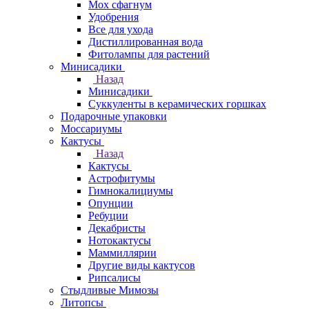
Мох сфагнум
Удобрения
Все для ухода
Дистиллированная вода
Фитолампы для растений
Минисадики
Назад
Минисадики
Суккуленты в керамических горшках
Подарочные упаковки
Моссариумы
Кактусы
Назад
Кактусы
Астрофитумы
Гимнокалициумы
Опунции
Ребуции
Декабристы
Нотокактусы
Маммиллярии
Другие виды кактусов
Рипсалисы
Стыдливые Мимозы
Литопсы