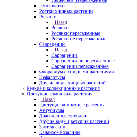
Непентесы Пересаженные
Пузырчатки
Ростки хищных растений
Росянки
Назад
Росянки
Росянки пересаженные
Росянки не пересаженные
Саррацении
Назад
Саррацении
Саррацении не пересаженные
Саррацении пересаженные
Флорариум с хищными растениями
Цефалотусы
Другие виды хищных растений
Редкие и коллекционные растения
Цветущие комнатные растения
Назад
Цветущие комнатные растения
Антуриумы
Драгоценные орхидеи
Другие виды цветущих растений
Зантедескии
Каланхоэ Розалины