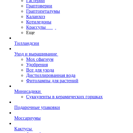
Гастерии
Граптоверии
Граптопеталумы
Каланхоэ
Котиледоны
Крассулы
Еще
Тилландсии
Уход и выращивание
Мох сфагнум
Удобрения
Все для ухода
Дистиллированная вода
Фитолампы для растений
Минисадики
Суккуленты в керамических горшках
Подарочные упаковки
Моссариумы
Кактусы