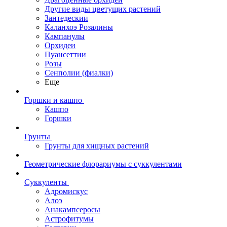
Другие виды цветущих растений
Зантедескии
Каланхоэ Розалины
Кампанулы
Орхидеи
Пуансеттии
Розы
Сенполии (фиалки)
Еще
Горшки и кашпо
Кашпо
Горшки
Грунты
Грунты для хищных растений
Геометрические флорариумы с суккулентами
Суккуленты
Адромискус
Алоэ
Анакампсеросы
Астрофитумы