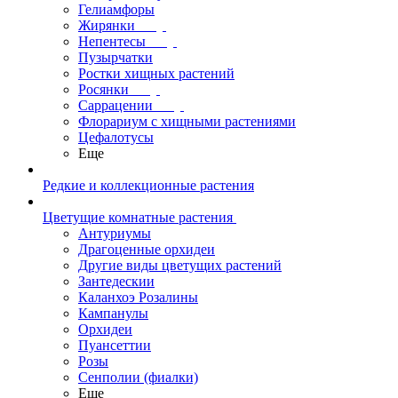
Гелиамфоры
Жирянки
Непентесы
Пузырчатки
Ростки хищных растений
Росянки
Саррацении
Флорариум с хищными растениями
Цефалотусы
Еще
Редкие и коллекционные растения
Цветущие комнатные растения
Антуриумы
Драгоценные орхидеи
Другие виды цветущих растений
Зантедескии
Каланхоэ Розалины
Кампанулы
Орхидеи
Пуансеттии
Розы
Сенполии (фиалки)
Еще