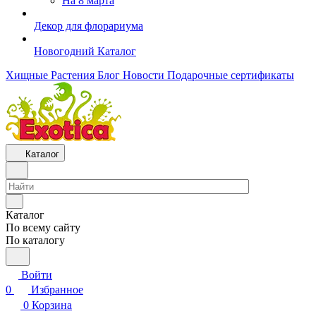
На 8 марта
Декор для флорариума
Новогодний Каталог
Хищные Растения
Блог
Новости
Подарочные сертификаты
Каталог
Каталог
По всему сайту
По каталогу
Войти
0
Избранное
0
Корзина