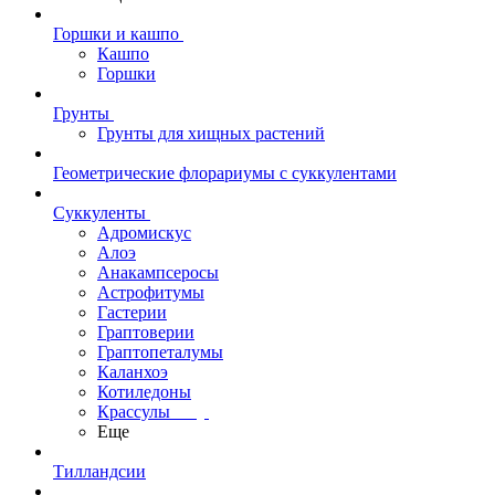
Горшки и кашпо
Кашпо
Горшки
Грунты
Грунты для хищных растений
Геометрические флорариумы с суккулентами
Суккуленты
Адромискус
Алоэ
Анакампсеросы
Астрофитумы
Гастерии
Граптоверии
Граптопеталумы
Каланхоэ
Котиледоны
Крассулы
Еще
Тилландсии