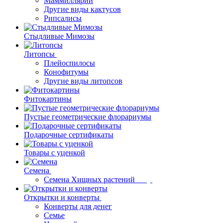
Маммиллярии
Другие виды кактусов
Рипсалисы
Стыдливые Мимозы
Литопсы
Плейоспилосы
Конофитумы
Другие виды литопсов
Фитокартины
Пустые геометрические флорариумы
Подарочные сертификаты
Товары с уценкой
Семена
Семена Хищных растений
Открытки и конверты
Конверты для денег
Семье