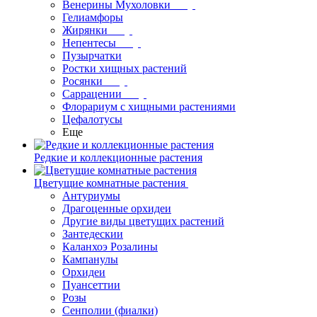
Венерины Мухоловки
Гелиамфоры
Жирянки
Непентесы
Пузырчатки
Ростки хищных растений
Росянки
Саррацении
Флорариум с хищными растениями
Цефалотусы
Еще
Редкие и коллекционные растения
Цветущие комнатные растения
Антуриумы
Драгоценные орхидеи
Другие виды цветущих растений
Зантедескии
Каланхоэ Розалины
Кампанулы
Орхидеи
Пуансеттии
Розы
Сенполии (фиалки)