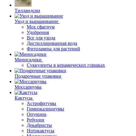
Тилландсии
Уход и выращивание
Мох сфагнум
Удобрения
Все для ухода
Дистиллированная вода
Фитолампы для растений
Минисадики
Суккуленты в керамических горшках
Подарочные упаковки
Моссариумы
Кактусы
Астрофитумы
Гимнокалициумы
Опунции
Ребуции
Декабристы
Нотокактусы