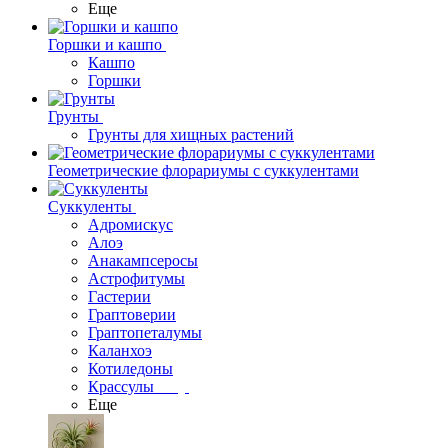
Еще
Горшки и кашпо
Кашпо
Горшки
Грунты
Грунты для хищных растений
Геометрические флорариумы с суккулентами
Суккуленты
Адромискус
Алоэ
Анакампсеросы
Астрофитумы
Гастерии
Граптоверии
Граптопеталумы
Каланхоэ
Котиледоны
Крассулы
Еще