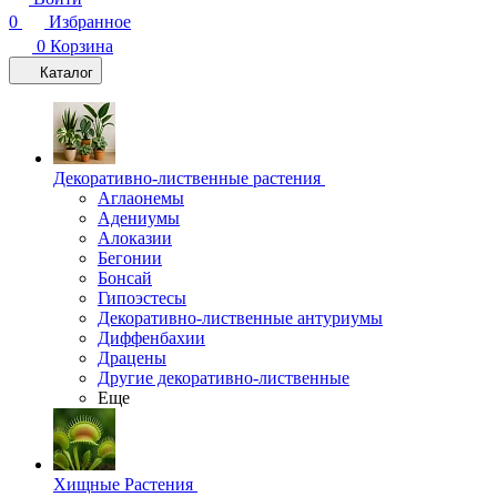
0
Избранное
0
Корзина
Каталог
Декоративно-лиственные растения
Аглаонемы
Адениумы
Алоказии
Бегонии
Бонсай
Гипоэстесы
Декоративно-лиственные антуриумы
Диффенбахии
Драцены
Другие декоративно-лиственные
Еще
Хищные Растения