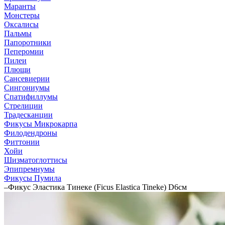
Маранты
Монстеры
Оксалисы
Пальмы
Папоротники
Пеперомии
Пилеи
Плющи
Сансевиерии
Сингониумы
Спатифиллумы
Стрелиции
Традесканции
Фикусы Микрокарпа
Филодендроны
Фиттонии
Хойи
Шизматоглоттисы
Эпипремнумы
Фикусы Пумила
–
Фикус Эластика Тинеке (Ficus Elastica Tineke) D6см