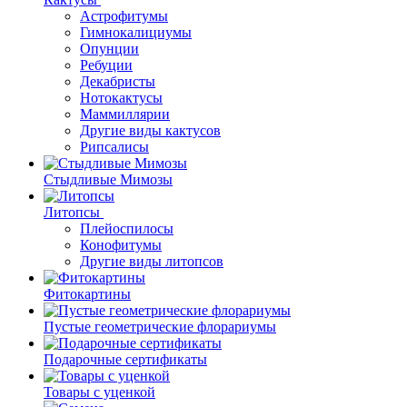
Астрофитумы
Гимнокалициумы
Опунции
Ребуции
Декабристы
Нотокактусы
Маммиллярии
Другие виды кактусов
Рипсалисы
Стыдливые Мимозы
Литопсы
Плейоспилосы
Конофитумы
Другие виды литопсов
Фитокартины
Пустые геометрические флорариумы
Подарочные сертификаты
Товары с уценкой