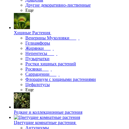
Другие декоративно-лиственные
Еще
Хищные Растения
Венерины Мухоловки
Гелиамфоры
Жирянки
Непентесы
Пузырчатки
Ростки хищных растений
Росянки
Саррацении
Флорариум с хищными растениями
Цефалотусы
Еще
Редкие и коллекционные растения
Цветущие комнатные растения
Антуриумы