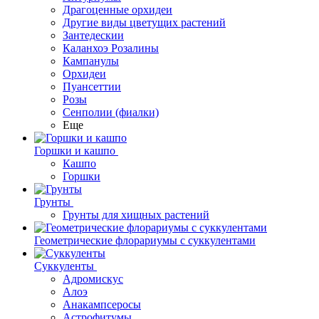
Драгоценные орхидеи
Другие виды цветущих растений
Зантедескии
Каланхоэ Розалины
Кампанулы
Орхидеи
Пуансеттии
Розы
Сенполии (фиалки)
Еще
Горшки и кашпо
Кашпо
Горшки
Грунты
Грунты для хищных растений
Геометрические флорариумы с суккулентами
Суккуленты
Адромискус
Алоэ
Анакампсеросы
Астрофитумы