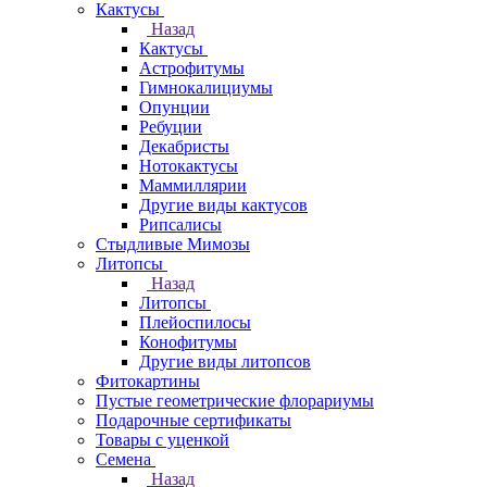
Кактусы
Назад
Кактусы
Астрофитумы
Гимнокалициумы
Опунции
Ребуции
Декабристы
Нотокактусы
Маммиллярии
Другие виды кактусов
Рипсалисы
Стыдливые Мимозы
Литопсы
Назад
Литопсы
Плейоспилосы
Конофитумы
Другие виды литопсов
Фитокартины
Пустые геометрические флорариумы
Подарочные сертификаты
Товары с уценкой
Семена
Назад