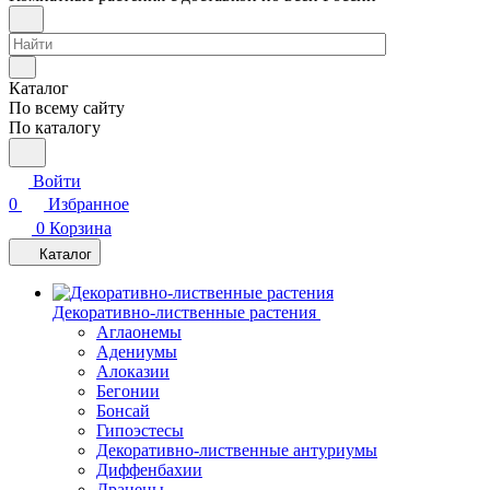
Каталог
По всему сайту
По каталогу
Войти
0
Избранное
0
Корзина
Каталог
Декоративно-лиственные растения
Аглаонемы
Адениумы
Алоказии
Бегонии
Бонсай
Гипоэстесы
Декоративно-лиственные антуриумы
Диффенбахии
Драцены