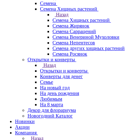
Семена
Семена Хищных растений
Назад
Семена Хищных растений
Семена Жирянок
Семена Саррацений
Семена Венериной Мухоловки
Семена Непентесов
Семена других хищных растений
Семена Росянок
Открытки и конверты
Назад
Открытки и конверты
Конверты для денег
Семье
На новый год
На день рождения
Любимым
На 8 марта
Декор для флорариума
Новогодний Каталог
Новинки
Акции
Компания
Назад