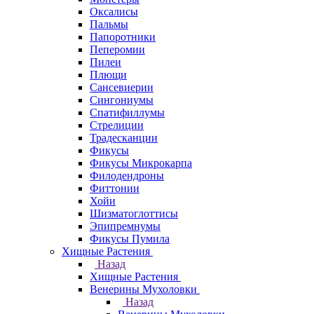
Оксалисы
Пальмы
Папоротники
Пеперомии
Пилеи
Плющи
Сансевиерии
Сингониумы
Спатифиллумы
Стрелиции
Традесканции
Фикусы
Фикусы Микрокарпа
Филодендроны
Фиттонии
Хойи
Шизматоглоттисы
Эпипремнумы
Фикусы Пумила
Хищные Растения
Назад
Хищные Растения
Венерины Мухоловки
Назад