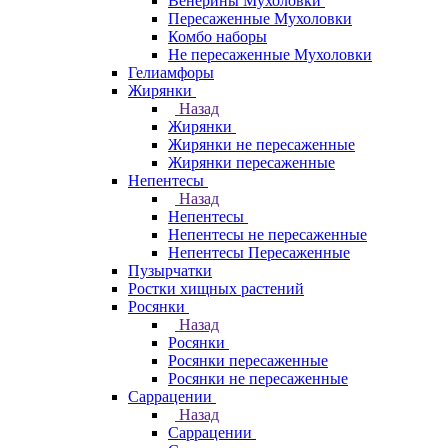
Венерины Мухоловки
Пересаженные Мухоловки
Комбо наборы
Не пересаженные Мухоловки
Гелиамфоры
Жирянки
Назад
Жирянки
Жирянки не пересаженные
Жирянки пересаженные
Непентесы
Назад
Непентесы
Непентесы не пересаженные
Непентесы Пересаженные
Пузырчатки
Ростки хищных растений
Росянки
Назад
Росянки
Росянки пересаженные
Росянки не пересаженные
Саррацении
Назад
Саррацении