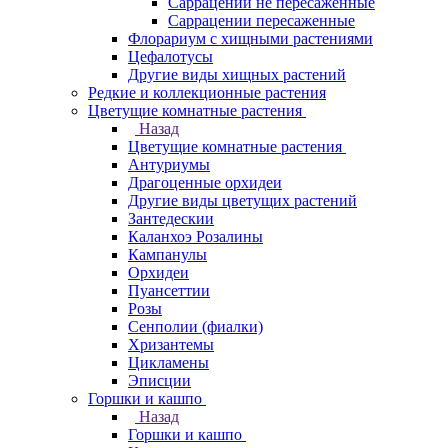
Саррацении не пересаженные
Саррацении пересаженные
Флорариум с хищными растениями
Цефалотусы
Другие виды хищных растений
Редкие и коллекционные растения
Цветущие комнатные растения
Назад
Цветущие комнатные растения
Антуриумы
Драгоценные орхидеи
Другие виды цветущих растений
Зантедескии
Каланхоэ Розалины
Кампанулы
Орхидеи
Пуансеттии
Розы
Сенполии (фиалки)
Хризантемы
Цикламены
Эписции
Горшки и кашпо
Назад
Горшки и кашпо