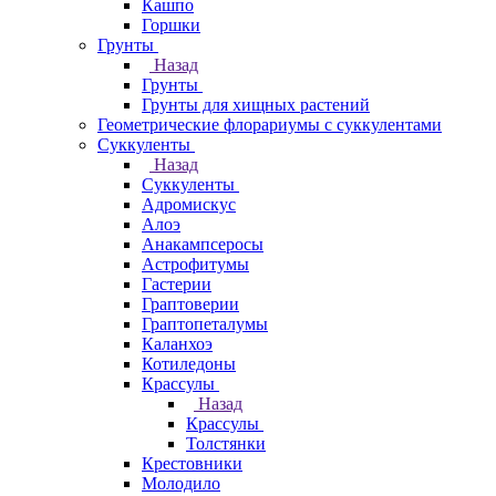
Кашпо
Горшки
Грунты
Назад
Грунты
Грунты для хищных растений
Геометрические флорариумы с суккулентами
Суккуленты
Назад
Суккуленты
Адромискус
Алоэ
Анакампсеросы
Астрофитумы
Гастерии
Граптоверии
Граптопеталумы
Каланхоэ
Котиледоны
Крассулы
Назад
Крассулы
Толстянки
Крестовники
Молодило