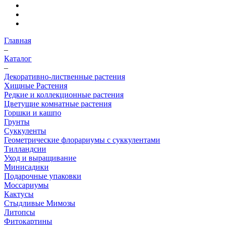
Главная
–
Каталог
–
Декоративно-лиственные растения
Хищные Растения
Редкие и коллекционные растения
Цветущие комнатные растения
Горшки и кашпо
Грунты
Суккуленты
Геометрические флорариумы с суккулентами
Тилландсии
Уход и выращивание
Минисадики
Подарочные упаковки
Моссариумы
Кактусы
Стыдливые Мимозы
Литопсы
Фитокартины