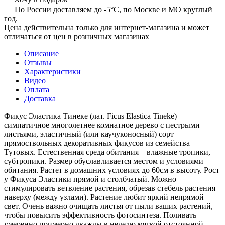
По России доставляем до -5°C, по Москве и МО круглый
год.
Цена действительна только для интернет-магазина и может
отличаться от цен в розничных магазинах
Описание
Отзывы
Характеристики
Видео
Оплата
Доставка
Фикус Эластика Тинеке (лат. Ficus Elastica Tineke) –
симпатичное многолетнее комнатное дерево с пестрыми
листьями, эластичный (или каучуконосный) сорт
прямоствольных декоративных фикусов из семейства
Тутовых. Естественная среда обитания – влажные тропики,
субтропики. Размер обуславливается местом и условиями
обитания. Растет в домашних условиях до 60см в высоту. Рост
у Фикуса Эластики прямой и столбчатый. Можно
стимулировать ветвление растения, обрезав стебель растения
наверху (между узлами). Растение любит яркий непрямой
свет. Очень важно очищать листья от пыли ваших растений,
чтобы повысить эффективность фотосинтеза. Поливать
умеренно примерно дважды в неделю мягкой отстоянной