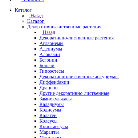
Каталог
Назад
Каталог
Декоративно-лиственные растения
Назад
Декоративно-лиственные растения
Аглаонемы
Адениумы
Алоказии
Бегонии
Бонсай
Гипоэстесы
Декоративно-лиственные антуриумы
Диффенбахии
Драцены
Другие декоративно-лиственные
Замиокулькасы
Каладиумы
Кодиеумы
Калатеи
Колеусы
Криптантусы
Маранты
Монстеры