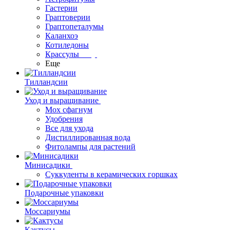
Гастерии
Граптоверии
Граптопеталумы
Каланхоэ
Котиледоны
Крассулы
Еще
Тилландсии
Уход и выращивание
Мох сфагнум
Удобрения
Все для ухода
Дистиллированная вода
Фитолампы для растений
Минисадики
Суккуленты в керамических горшках
Подарочные упаковки
Моссариумы
Кактусы