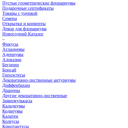
Пустые геометрические флорариумы
Подарочные сертификаты
Товары с уценкой
Семена
Открытки и конверты
Декор для флорариума
Новогодний Каталог
–
Фикусы
Аглаонемы
Адениумы
Алоказии
Бегонии
Бонсай
Гипоэстесы
Декоративно-лиственные антуриумы
Диффенбахии
Драцены
Другие декоративно-лиственные
Замиокулькасы
Каладиумы
Кодиеумы
Калатеи
Колеусы
Криптантусы