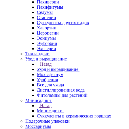
Пахиверии
Пахифитумы
Седумы
Стапелии
Суккуленты других видов
Хавортии
Церопегии
Эониумы
Эуфорбии
Эхеверии
Тилландсии
Уход и выращивание
Назад
Уход и выращивание
Мох сфагнум
Удобрения
Все для ухода
Дистиллированная вода
Фитолампы для растений
Минисадики
Назад
Минисадики
Суккуленты в керамических горшках
Подарочные упаковки
Моссариумы