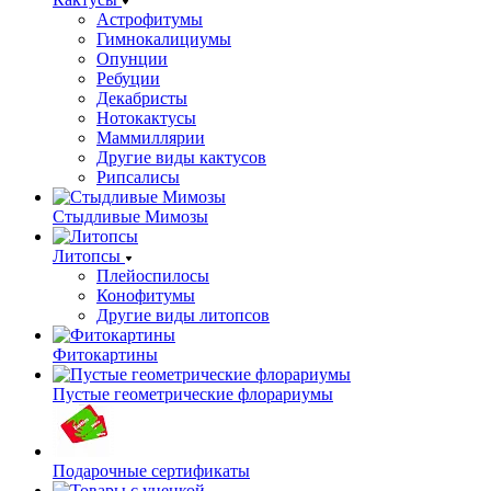
Астрофитумы
Гимнокалициумы
Опунции
Ребуции
Декабристы
Нотокактусы
Маммиллярии
Другие виды кактусов
Рипсалисы
Стыдливые Мимозы
Литопсы
Плейоспилосы
Конофитумы
Другие виды литопсов
Фитокартины
Пустые геометрические флорариумы
Подарочные сертификаты