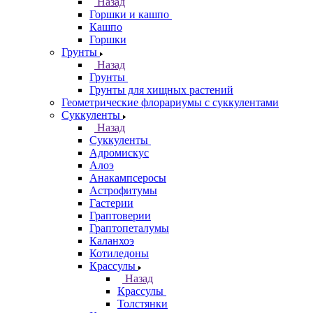
Назад
Горшки и кашпо
Кашпо
Горшки
Грунты
Назад
Грунты
Грунты для хищных растений
Геометрические флорариумы с суккулентами
Суккуленты
Назад
Суккуленты
Адромискус
Алоэ
Анакампсеросы
Астрофитумы
Гастерии
Граптоверии
Граптопеталумы
Каланхоэ
Котиледоны
Крассулы
Назад
Крассулы
Толстянки