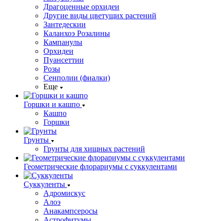
Драгоценные орхидеи
Другие виды цветущих растений
Зантедескии
Каланхоэ Розалины
Кампанулы
Орхидеи
Пуансеттии
Розы
Сенполии (фиалки)
Еще
Горшки и кашпо
Кашпо
Горшки
Грунты
Грунты для хищных растений
Геометрические флорариумы с суккулентами
Суккуленты
Адромискус
Алоэ
Анакампсеросы
Астрофитумы