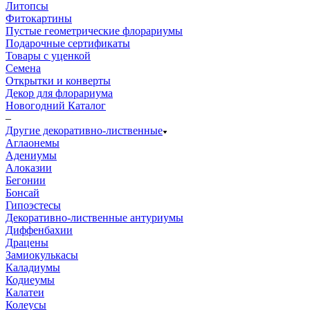
Литопсы
Фитокартины
Пустые геометрические флорариумы
Подарочные сертификаты
Товары с уценкой
Семена
Открытки и конверты
Декор для флорариума
Новогодний Каталог
–
Другие декоративно-лиственные
Аглаонемы
Адениумы
Алоказии
Бегонии
Бонсай
Гипоэстесы
Декоративно-лиственные антуриумы
Диффенбахии
Драцены
Замиокулькасы
Каладиумы
Кодиеумы
Калатеи
Колеусы