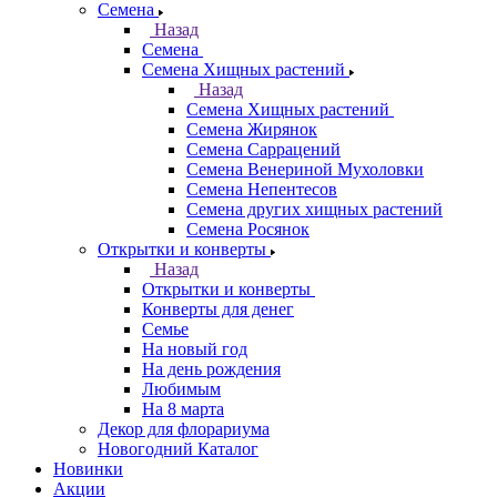
Семена
Назад
Семена
Семена Хищных растений
Назад
Семена Хищных растений
Семена Жирянок
Семена Саррацений
Семена Венериной Мухоловки
Семена Непентесов
Семена других хищных растений
Семена Росянок
Открытки и конверты
Назад
Открытки и конверты
Конверты для денег
Семье
На новый год
На день рождения
Любимым
На 8 марта
Декор для флорариума
Новогодний Каталог
Новинки
Акции