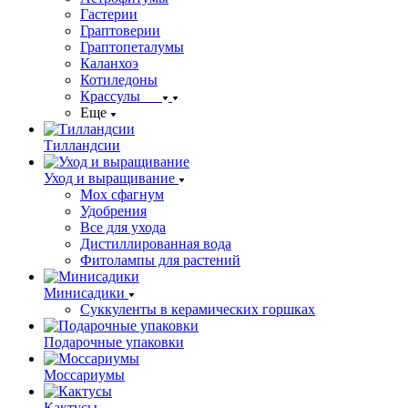
Гастерии
Граптоверии
Граптопеталумы
Каланхоэ
Котиледоны
Крассулы
Еще
Тилландсии
Уход и выращивание
Мох сфагнум
Удобрения
Все для ухода
Дистиллированная вода
Фитолампы для растений
Минисадики
Суккуленты в керамических горшках
Подарочные упаковки
Моссариумы
Кактусы