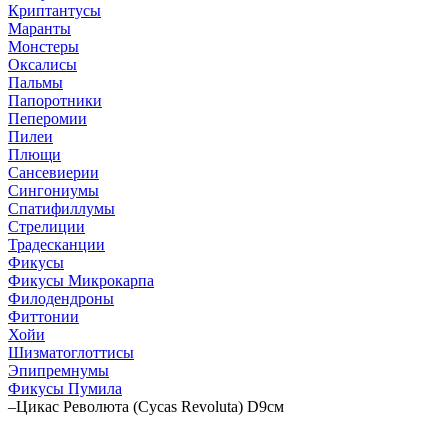
Криптантусы
Маранты
Монстеры
Оксалисы
Пальмы
Папоротники
Пеперомии
Пилеи
Плющи
Сансевиерии
Сингониумы
Спатифиллумы
Стрелиции
Традесканции
Фикусы
Фикусы Микрокарпа
Филодендроны
Фиттонии
Хойи
Шизматоглоттисы
Эпипремнумы
Фикусы Пумила
–
Цикас Революта (Cycas Revoluta) D9см