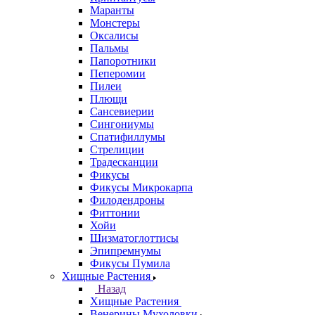
Маранты
Монстеры
Оксалисы
Пальмы
Папоротники
Пеперомии
Пилеи
Плющи
Сансевиерии
Сингониумы
Спатифиллумы
Стрелиции
Традесканции
Фикусы
Фикусы Микрокарпа
Филодендроны
Фиттонии
Хойи
Шизматоглоттисы
Эпипремнумы
Фикусы Пумила
Хищные Растения
Назад
Хищные Растения
Венерины Мухоловки