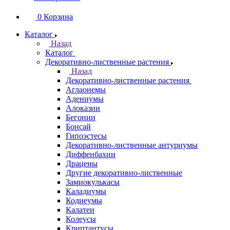
0
Корзина
Каталог
Назад
Каталог
Декоративно-лиственные растения
Назад
Декоративно-лиственные растения
Аглаонемы
Адениумы
Алоказии
Бегонии
Бонсай
Гипоэстесы
Декоративно-лиственные антуриумы
Диффенбахии
Драцены
Другие декоративно-лиственные
Замиокулькасы
Каладиумы
Кодиеумы
Калатеи
Колеусы
Криптантусы