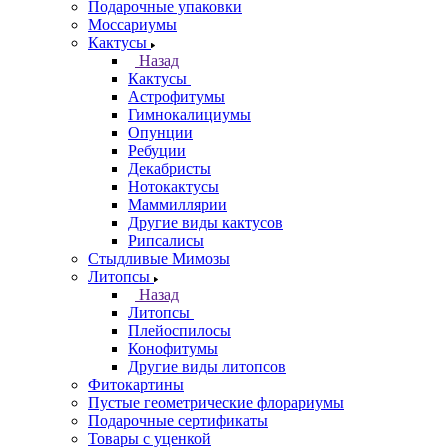
Подарочные упаковки
Моссариумы
Кактусы
Назад
Кактусы
Астрофитумы
Гимнокалициумы
Опунции
Ребуции
Декабристы
Нотокактусы
Маммиллярии
Другие виды кактусов
Рипсалисы
Стыдливые Мимозы
Литопсы
Назад
Литопсы
Плейоспилосы
Конофитумы
Другие виды литопсов
Фитокартины
Пустые геометрические флорариумы
Подарочные сертификаты
Товары с уценкой