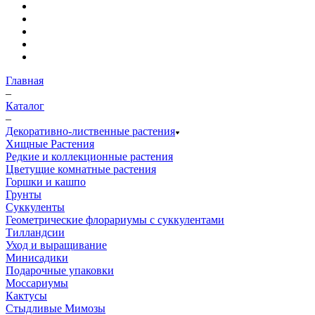
Главная
–
Каталог
–
Декоративно-лиственные растения
Хищные Растения
Редкие и коллекционные растения
Цветущие комнатные растения
Горшки и кашпо
Грунты
Суккуленты
Геометрические флорариумы с суккулентами
Тилландсии
Уход и выращивание
Минисадики
Подарочные упаковки
Моссариумы
Кактусы
Стыдливые Мимозы