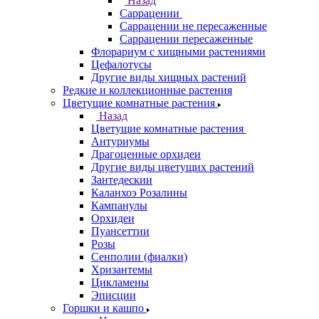
Назад
Саррацении
Саррацении не пересаженные
Саррацении пересаженные
Флорариум с хищными растениями
Цефалотусы
Другие виды хищных растений
Редкие и коллекционные растения
Цветущие комнатные растения
Назад
Цветущие комнатные растения
Антуриумы
Драгоценные орхидеи
Другие виды цветущих растений
Зантедескии
Каланхоэ Розалины
Кампанулы
Орхидеи
Пуансеттии
Розы
Сенполии (фиалки)
Хризантемы
Цикламены
Эписции
Горшки и кашпо