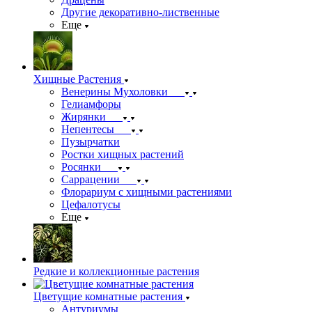
Другие декоративно-лиственные
Еще
Хищные Растения
Венерины Мухоловки
Гелиамфоры
Жирянки
Непентесы
Пузырчатки
Ростки хищных растений
Росянки
Саррацении
Флорариум с хищными растениями
Цефалотусы
Еще
Редкие и коллекционные растения
Цветущие комнатные растения
Антуриумы