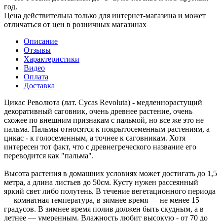
год.
Цена действительна только для интернет-магазина и может
отличаться от цен в розничных магазинах
Описание
Отзывы
Характеристики
Видео
Оплата
Доставка
Цикас Революта (лат. Cycas Revoluta) - медленнорастущий
декоративный саговник, очень древнее растение, очень
схожее по внешним признакам с пальмой, но все же это не
пальма. Пальмы относятся к покрытосеменным растениям, а
цикас - к голосеменным, а точнее к саговникам. Хотя
интересен тот факт, что с древнегреческого название его
переводится как "пальма".
Высота растения в домашних условиях может достигать до 1,5
метра, а длина листьев до 50см. Кусту нужен рассеянный
яркий свет либо полутень. В течение вегетационного периода
― комнатная температура, в зимнее время ― не менее 15
градусов. В зимнее время полив должен быть скудным, а в
летнее ― умеренным. Влажность любит высокую - от 70 до