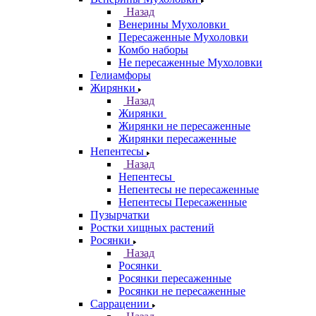
Назад
Венерины Мухоловки
Пересаженные Мухоловки
Комбо наборы
Не пересаженные Мухоловки
Гелиамфоры
Жирянки
Назад
Жирянки
Жирянки не пересаженные
Жирянки пересаженные
Непентесы
Назад
Непентесы
Непентесы не пересаженные
Непентесы Пересаженные
Пузырчатки
Ростки хищных растений
Росянки
Назад
Росянки
Росянки пересаженные
Росянки не пересаженные
Саррацении