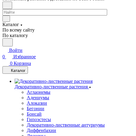
Каталог
По всему сайту
По каталогу
Войти
0
Избранное
0
Корзина
Каталог
Декоративно-лиственные растения
Аглаонемы
Адениумы
Алоказии
Бегонии
Бонсай
Гипоэстесы
Декоративно-лиственные антуриумы
Диффенбахии
Драцены