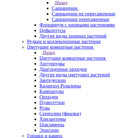
Назад
Саррацении
Саррацении не пересаженные
Саррацении пересаженные
Флорариум с хищными растениями
Цефалотусы
Другие виды хищных растений
Редкие и коллекционные растения
Цветущие комнатные растения
Назад
Цветущие комнатные растения
Антуриумы
Драгоценные орхидеи
Другие виды цветущих растений
Зантедескии
Каланхоэ Розалины
Кампанулы
Орхидеи
Пуансеттии
Розы
Сенполии (фиалки)
Хризантемы
Цикламены
Эписции
Горшки и кашпо