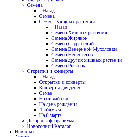
Семена
Назад
Семена
Семена Хищных растений
Назад
Семена Хищных растений
Семена Жирянок
Семена Саррацений
Семена Венериной Мухоловки
Семена Непентесов
Семена других хищных растений
Семена Росянок
Открытки и конверты
Назад
Открытки и конверты
Конверты для денег
Семье
На новый год
На день рождения
Любимым
На 8 марта
Декор для флорариума
Новогодний Каталог
Новинки