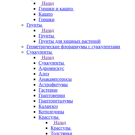
Назад
Горшки и кашпо
Кашпо
Горшки
Грунты
Назад
Грунты
Грунты для хищных растений
Геометрические флорариумы с суккулентами
Суккуленты
Назад
Суккуленты
Адромискус
Алоэ
Анакампсеросы
Астрофитумы
Гастерии
Граптоверии
Граптопеталумы
Каланхоэ
Котиледоны
Крассулы
Назад
Крассулы
Толстянки