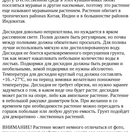
поселяться муравьи и другие насекомые, поэтому это растение
еще называют муравьиным растением. Растение обитает в
тропических районах Китая, Индии и в большинстве районов
Индокитая.
Дисхидия довольно неприхотлива, но нуждается в ярком
рассеянном свете. Полив должен быть регулярным, но почва
между поливами должна обязательно просыхать. Для полива
лучше использовать мягкую или дистиллированную воду.
Дисхидия не боится кратковременного пересушения грунта,
так как может накапливать небольшое количество воды в
листьях. Подкормки для дисхидии должны быть редкими и
необильными, зимой подкормки не нужны абсолютно.
Температура для дисхидии круглый год должна составлять
+16..+27°С, но на период зимовки желательно понижение
температуры. Дисхидия не требует обрезок, но нужно заранее
задуматься о том, в каком виде она будет расти: дисхидия
может расти на опоре, либо как ампельное растение. Растение
в небольшой ракушке диаметром 6см. При желании и со
временем при необходимости растение можно пересадить в
горшок побольше или любую другую емкость. Грунт подойдет
для декоративно - лиственных растений.
ВНИМАНИЕ! Растение может немного отличаться от фото,