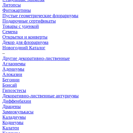
Литопсы
Фитокартины
Пустые геометрические флорариумы
Подарочные сертификаты
Товары с уценкой
Семена
Открытки и конверты
Декор для флорариума
Новогодний Каталог
–
Другие декоративно-лиственные
Аглаонемы
Адениумы
Алоказии
Бегонии
Бонсай
Гипоэстесы
Декоративно-лиственные антуриумы
Диффенбахии
Драцены
Замиокулькасы
Каладиумы
Кодиеумы
Калатеи