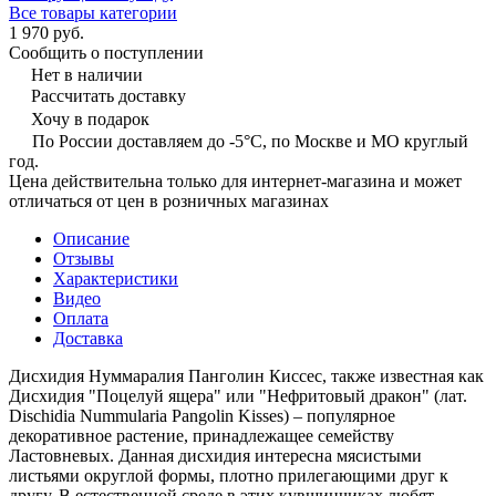
Все товары категории
1 970 руб.
Сообщить о поступлении
Нет в наличии
Рассчитать доставку
Хочу в подарок
По России доставляем до -5°C, по Москве и МО круглый
год.
Цена действительна только для интернет-магазина и может
отличаться от цен в розничных магазинах
Описание
Отзывы
Характеристики
Видео
Оплата
Доставка
Дисхидия Нуммаралия Панголин Киссес, также известная как
Дисхидия "Поцелуй ящера" или "Нефритовый дракон" (лат.
Dischidia Nummularia Pangolin Kisses) – популярное
декоративное растение, принадлежащее семейству
Ластовневых. Данная дисхидия интересна мясистыми
листьями округлой формы, плотно прилегающими друг к
другу. В естественной среде в этих кувшинчиках любят