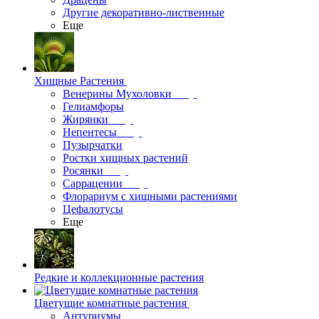
Другие декоративно-лиственные
Еще
Хищные Растения
Венерины Мухоловки
Гелиамфоры
Жирянки
Непентесы
Пузырчатки
Ростки хищных растений
Росянки
Саррацении
Флорариум с хищными растениями
Цефалотусы
Еще
Редкие и коллекционные растения
Цветущие комнатные растения
Антуриумы