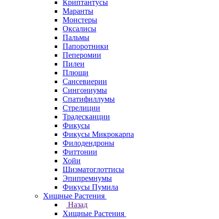
Криптантусы
Маранты
Монстеры
Оксалисы
Пальмы
Папоротники
Пеперомии
Пилеи
Плющи
Сансевиерии
Сингониумы
Спатифиллумы
Стрелиции
Традесканции
Фикусы
Фикусы Микрокарпа
Филодендроны
Фиттонии
Хойи
Шизматоглоттисы
Эпипремнумы
Фикусы Пумила
Хищные Растения
Назад
Хищные Растения