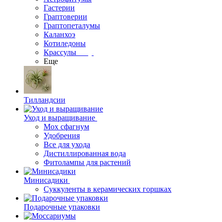
Гастерии
Граптоверии
Граптопеталумы
Каланхоэ
Котиледоны
Крассулы
Еще
Тилландсии
Уход и выращивание
Мох сфагнум
Удобрения
Все для ухода
Дистиллированная вода
Фитолампы для растений
Минисадики
Суккуленты в керамических горшках
Подарочные упаковки