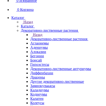
0
Избранное
0
Корзина
Каталог
Назад
Каталог
Декоративно-лиственные растения
Назад
Декоративно-лиственные растения
Аглаонемы
Адениумы
Алоказии
Бегонии
Бонсай
Гипоэстесы
Декоративно-лиственные антуриумы
Диффенбахии
Драцены
Другие декоративно-лиственные
Замиокулькасы
Каладиумы
Кодиеумы
Калатеи
Колеусы