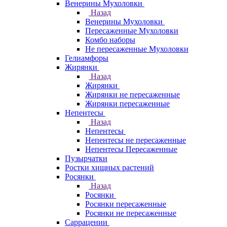
Венерины Мухоловки
Назад
Венерины Мухоловки
Пересаженные Мухоловки
Комбо наборы
Не пересаженные Мухоловки
Гелиамфоры
Жирянки
Назад
Жирянки
Жирянки не пересаженные
Жирянки пересаженные
Непентесы
Назад
Непентесы
Непентесы не пересаженные
Непентесы Пересаженные
Пузырчатки
Ростки хищных растений
Росянки
Назад
Росянки
Росянки пересаженные
Росянки не пересаженные
Саррацении