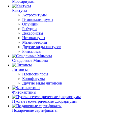
Моссариумы
Кактусы
Астрофитумы
Гимнокалициумы
Опунции
Ребуции
Декабристы
Нотокактусы
Маммиллярии
Другие виды кактусов
Рипсалисы
Стыдливые Мимозы
Литопсы
Плейоспилосы
Конофитумы
Другие виды литопсов
Фитокартины
Пустые геометрические флорариумы
Подарочные сертификаты