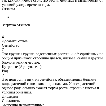
так как они имеют свойство расти, меняться в зависимости от
условий ухода, времени года.
Отзывы
Загрузка отзывов...
4
Добавить отзыв
Семейство
?
Это крупная группа родственных растений, объединённых по
общим признакам: строению цветов, листьев, семян и другим
биологическим чертам.
Кутровые (Apocynaceae)
Род
?
Это подгруппа внутри семейства, объединяющая близкие
виды растений с похожими признаками. У всех растений
одного рода обычно схожая форма роста, строение цветка и
условия обитания.
Дисхидия
Сложность
Умеренно неприхотливые