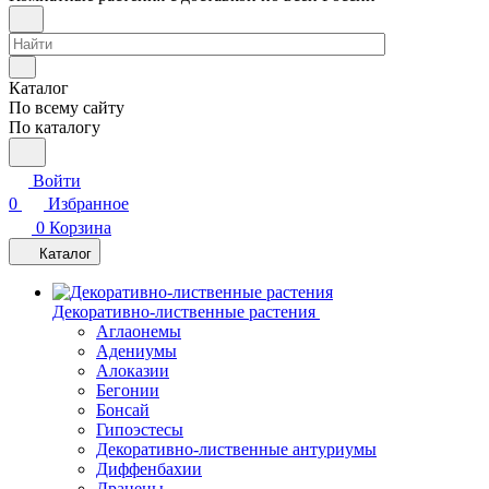
Каталог
По всему сайту
По каталогу
Войти
0
Избранное
0
Корзина
Каталог
Декоративно-лиственные растения
Аглаонемы
Адениумы
Алоказии
Бегонии
Бонсай
Гипоэстесы
Декоративно-лиственные антуриумы
Диффенбахии
Драцены