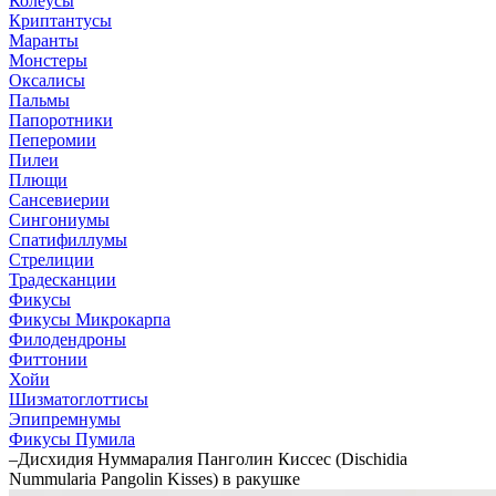
Колеусы
Криптантусы
Маранты
Монстеры
Оксалисы
Пальмы
Папоротники
Пеперомии
Пилеи
Плющи
Сансевиерии
Сингониумы
Спатифиллумы
Стрелиции
Традесканции
Фикусы
Фикусы Микрокарпа
Филодендроны
Фиттонии
Хойи
Шизматоглоттисы
Эпипремнумы
Фикусы Пумила
–
Дисхидия Нуммаралия Панголин Киссес (Dischidia
Nummularia Pangolin Kisses) в ракушке