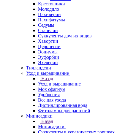
Крестовники
Молодило
Пахиверии
Пахифитумы
Седумы
Стапелии
Суккуленты других видов
Хавортии
Церопегии
Эониумы
Эуфорбии
Эхеверии
Тилландсии
Уход и выращивание
Назад
Уход и выращивание
Мох сфагнум
Удобрения
Все для ухода
Дистиллированная вода
Фитолампы для растений
Минисадики
Назад
Минисадики
Суккуленты в керамических горшках