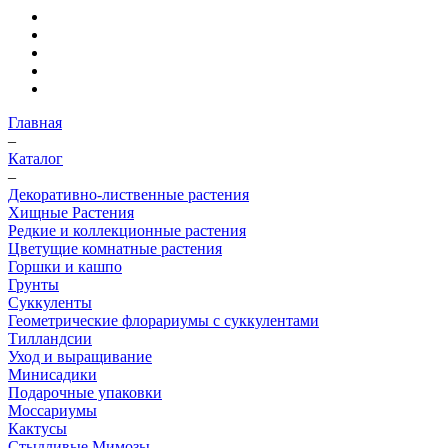
Главная
–
Каталог
–
Декоративно-лиственные растения
Хищные Растения
Редкие и коллекционные растения
Цветущие комнатные растения
Горшки и кашпо
Грунты
Суккуленты
Геометрические флорариумы с суккулентами
Тилландсии
Уход и выращивание
Минисадики
Подарочные упаковки
Моссариумы
Кактусы
Стыдливые Мимозы