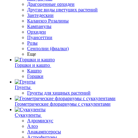
Драгоценные орхидеи
Другие виды цветущих растений
Зантедескии
Каланхоэ Розалины
Кампанулы
Орхидеи
Пуансеттии
Розы
Сенполии (фиалки)
Еще
Горшки и кашпо
Кашпо
Горшки
Грунты
Грунты для хищных растений
Геометрические флорариумы с суккулентами
Суккуленты
Адромискус
Алоэ
Анакампсеросы
Астрофитумы