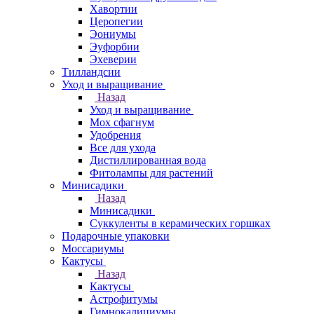
Хавортии
Церопегии
Эониумы
Эуфорбии
Эхеверии
Тилландсии
Уход и выращивание
Назад
Уход и выращивание
Мох сфагнум
Удобрения
Все для ухода
Дистиллированная вода
Фитолампы для растений
Минисадики
Назад
Минисадики
Суккуленты в керамических горшках
Подарочные упаковки
Моссариумы
Кактусы
Назад
Кактусы
Астрофитумы
Гимнокалициумы