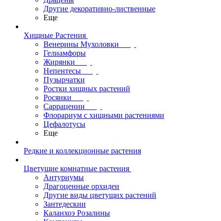
Другие декоративно-лиственные
Еще
Хищные Растения
Венерины Мухоловки
Гелиамфоры
Жирянки
Непентесы
Пузырчатки
Ростки хищных растений
Росянки
Саррацении
Флорариум с хищными растениями
Цефалотусы
Еще
Редкие и коллекционные растения
Цветущие комнатные растения
Антуриумы
Драгоценные орхидеи
Другие виды цветущих растений
Зантедескии
Каланхоэ Розалины