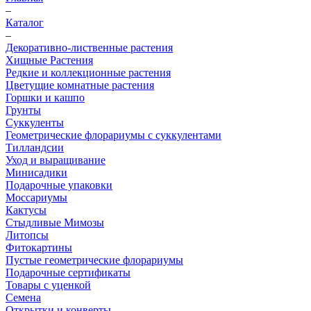
–
Каталог
–
Декоративно-лиственные растения
Хищные Растения
Редкие и коллекционные растения
Цветущие комнатные растения
Горшки и кашпо
Грунты
Суккуленты
Геометрические флорариумы с суккулентами
Тилландсии
Уход и выращивание
Минисадики
Подарочные упаковки
Моссариумы
Кактусы
Стыдливые Мимозы
Литопсы
Фитокартины
Пустые геометрические флорариумы
Подарочные сертификаты
Товары с уценкой
Семена
Открытки и конверты