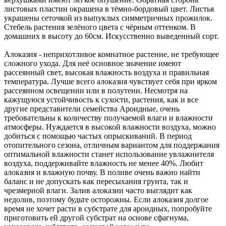
листовых пластин окрашена в тёмно-бордовый цвет. Листья
украшены сеточкой из выпуклых симметричных прожилок.
Стебель растения зелёного цвета с чёрным оттенком. В
домашних в высоту до 60см. Искусственно выведенный сорт.
Алоказия - неприхотливое комнатное растение, не требующее
сложного ухода. Для неё основное значение имеют
рассеянный свет, высокая влажность воздуха и правильная
температура. Лучше всего алоказия чувствует себя при ярком
рассеянном освещении или в полутени. Несмотря на
кажущуюся устойчивость к сухости, растения, как и все
другие представители семейства Ароидные, очень
требовательны к количеству получаемой влаги и влажности
атмосферы. Нуждается в высокой влажности воздуха, можно
добиться с помощью частых опрыскиваний. В период
отопительного сезона, отличным вариантом для поддержания
оптимальной влажности станет использование увлажнителя
воздуха, поддерживайте влажность не менее 40%. Любит
алоказия и влажную почву. В поливе очень важно найти
баланс и не допускать как пересыхания грунта, так и
чрезмерной влаги. Залив алоказии часто выглядит как
недолив, поэтому будьте осторожны. Если алоказия долгое
время не хочет расти в субстрате для ароидных, попробуйте
приготовить ей другой субстрат на основе сфагнума,