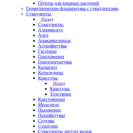
Грунты для хищных растений
Геометрические флорариумы с суккулентами
Суккуленты
Назад
Суккуленты
Адромискус
Алоэ
Анакампсеросы
Астрофитумы
Гастерии
Граптоверии
Граптопеталумы
Каланхоэ
Котиледоны
Крассулы
Назад
Крассулы
Толстянки
Крестовники
Молодило
Пахиверии
Пахифитумы
Седумы
Стапелии
Суккуленты других видов