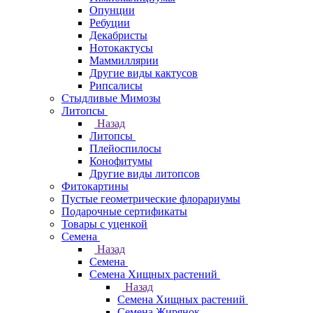
Опунции
Ребуции
Декабристы
Нотокактусы
Маммиллярии
Другие виды кактусов
Рипсалисы
Стыдливые Мимозы
Литопсы
Назад
Литопсы
Плейоспилосы
Конофитумы
Другие виды литопсов
Фитокартины
Пустые геометрические флорариумы
Подарочные сертификаты
Товары с уценкой
Семена
Назад
Семена
Семена Хищных растений
Назад
Семена Хищных растений
Семена Жирянок