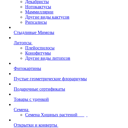
Декабристы
Нотокактусы
Маммиллярии
Другие виды кактусов
Рипсалисы
Стыдливые Мимозы
Литопсы
Плейоспилосы
Конофитумы
Другие виды литопсов
Фитокартины
Пустые геометрические флорариумы
Подарочные сертификаты
Товары с уценкой
Семена
Семена Хищных растений
Открытки и конверты