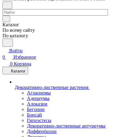
Каталог
По всему сайту
По каталогу
Войти
0
Избранное
0
Корзина
Каталог
Декоративно-лиственные растения
Аглаонемы
Адениумы
Алоказии
Бегонии
Бонсай
Гипоэстесы
Декоративно-лиственные антуриумы
Диффенбахии
Драцены