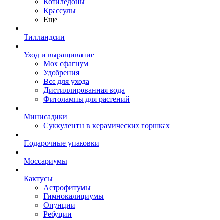
Котиледоны
Крассулы
Еще
Тилландсии
Уход и выращивание
Мох сфагнум
Удобрения
Все для ухода
Дистиллированная вода
Фитолампы для растений
Минисадики
Суккуленты в керамических горшках
Подарочные упаковки
Моссариумы
Кактусы
Астрофитумы
Гимнокалициумы
Опунции
Ребуции