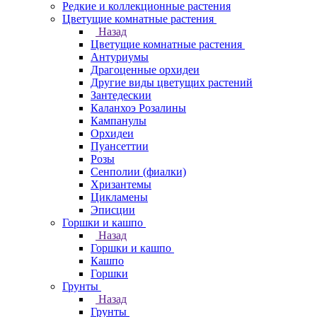
Редкие и коллекционные растения
Цветущие комнатные растения
Назад
Цветущие комнатные растения
Антуриумы
Драгоценные орхидеи
Другие виды цветущих растений
Зантедескии
Каланхоэ Розалины
Кампанулы
Орхидеи
Пуансеттии
Розы
Сенполии (фиалки)
Хризантемы
Цикламены
Эписции
Горшки и кашпо
Назад
Горшки и кашпо
Кашпо
Горшки
Грунты
Назад
Грунты