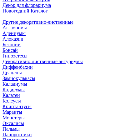
Декор для флорариума
Новогодний Каталог
–
Другие декоративно-лиственные
Аглаонемы
Адениумы
Алоказии
Бегонии
Бонсай
Гипоэстесы
Декоративно-лиственные антуриумы
Диффенбахии
Драцены
Замиокулькасы
Каладиумы
Кодиеумы
Калатеи
Колеусы
Криптантусы
Маранты
Монстеры
Оксалисы
Пальмы
Папоротники