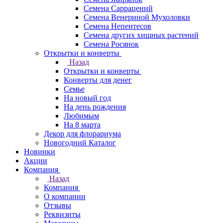
Семена Саррацений
Семена Венериной Мухоловки
Семена Непентесов
Семена других хищных растений
Семена Росянок
Открытки и конверты
Назад
Открытки и конверты
Конверты для денег
Семье
На новый год
На день рождения
Любимым
На 8 марта
Декор для флорариума
Новогодний Каталог
Новинки
Акции
Компания
Назад
Компания
О компании
Отзывы
Реквизиты