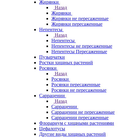
Жирянки
Назад
Жирянки
Жирянки не пересаженные
Жирянки пересаженные
Непентесы
Назад
Непентесы
Непентесы не пересаженные
Непентесы Пересаженные
Пузырчатки
Ростки хищных растений
Росянки
Назад
Росянки
Росянки пересаженные
Росянки не пересаженные
Саррацении
Назад
Саррацении
Саррацении не пересаженные
Саррацении пересаженные
Флорариум с хищными растениями
Цефалотусы
Другие виды хищных растений