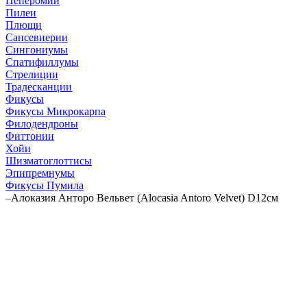
Пеперомии
Пилеи
Плющи
Сансевиерии
Сингониумы
Спатифиллумы
Стрелиции
Традесканции
Фикусы
Фикусы Микрокарпа
Филодендроны
Фиттонии
Хойи
Шизматоглоттисы
Эпипремнумы
Фикусы Пумила
–
Алоказия Анторо Вельвет (Alocasia Antoro Velvet) D12см