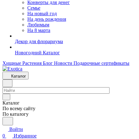
Конверты для денег
Семье
На новый год
На день рождения
Любимым
На 8 марта
Декор для флорариума
Новогодний Каталог
Хищные Растения
Блог
Новости
Подарочные сертификаты
Каталог
Каталог
По всему сайту
По каталогу
Войти
0
Избранное