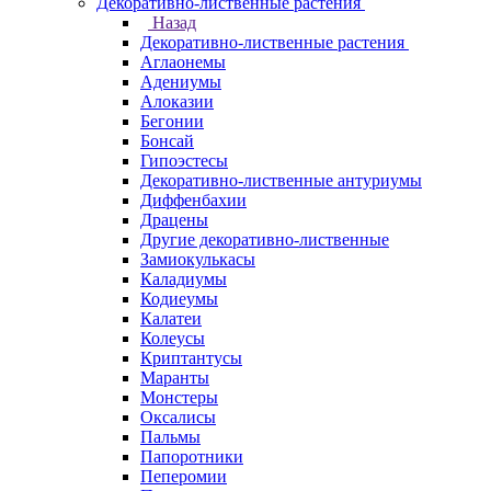
Декоративно-лиственные растения
Назад
Декоративно-лиственные растения
Аглаонемы
Адениумы
Алоказии
Бегонии
Бонсай
Гипоэстесы
Декоративно-лиственные антуриумы
Диффенбахии
Драцены
Другие декоративно-лиственные
Замиокулькасы
Каладиумы
Кодиеумы
Калатеи
Колеусы
Криптантусы
Маранты
Монстеры
Оксалисы
Пальмы
Папоротники
Пеперомии