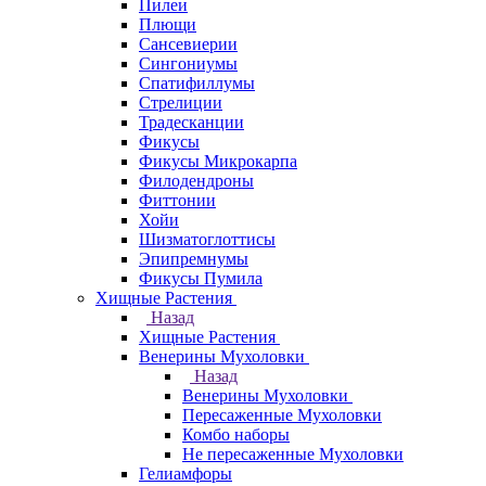
Пилеи
Плющи
Сансевиерии
Сингониумы
Спатифиллумы
Стрелиции
Традесканции
Фикусы
Фикусы Микрокарпа
Филодендроны
Фиттонии
Хойи
Шизматоглоттисы
Эпипремнумы
Фикусы Пумила
Хищные Растения
Назад
Хищные Растения
Венерины Мухоловки
Назад
Венерины Мухоловки
Пересаженные Мухоловки
Комбо наборы
Не пересаженные Мухоловки
Гелиамфоры