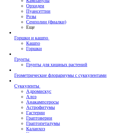
Кампанулы
Орхидеи
Пуансеттии
Розы
Сенполии (фиалки)
Еще
Горшки и кашпо
Кашпо
Горшки
Грунты
Грунты для хищных растений
Геометрические флорариумы с суккулентами
Суккуленты
Адромискус
Алоэ
Анакампсеросы
Астрофитумы
Гастерии
Граптоверии
Граптопеталумы
Каланхоэ