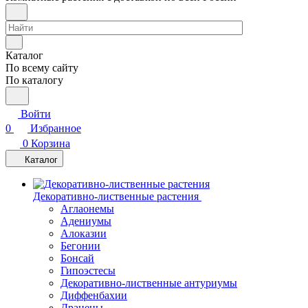
Каталог
По всему сайту
По каталогу
Войти
0
Избранное
0
Корзина
Каталог
Декоративно-лиственные растения
Аглаонемы
Адениумы
Алоказии
Бегонии
Бонсай
Гипоэстесы
Декоративно-лиственные антуриумы
Диффенбахии
Драцены