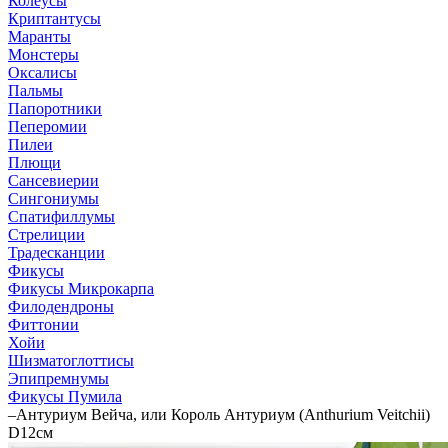
Колеусы
Криптантусы
Маранты
Монстеры
Оксалисы
Пальмы
Папоротники
Пеперомии
Пилеи
Плющи
Сансевиерии
Сингониумы
Спатифиллумы
Стрелиции
Традесканции
Фикусы
Фикусы Микрокарпа
Филодендроны
Фиттонии
Хойи
Шизматоглоттисы
Эпипремнумы
Фикусы Пумила
–
Антуриум Вейча, или Король Антуриум (Anthurium Veitchii)
D12см