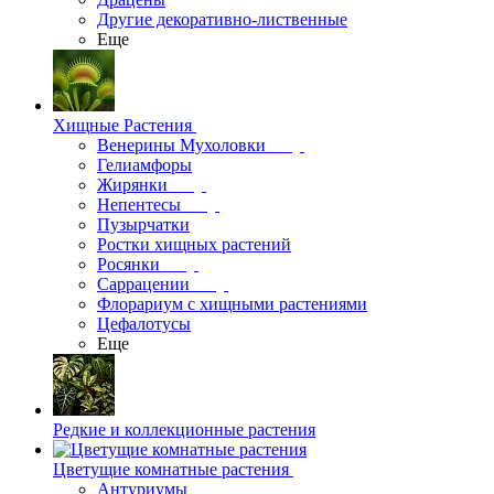
Другие декоративно-лиственные
Еще
Хищные Растения
Венерины Мухоловки
Гелиамфоры
Жирянки
Непентесы
Пузырчатки
Ростки хищных растений
Росянки
Саррацении
Флорариум с хищными растениями
Цефалотусы
Еще
Редкие и коллекционные растения
Цветущие комнатные растения
Антуриумы