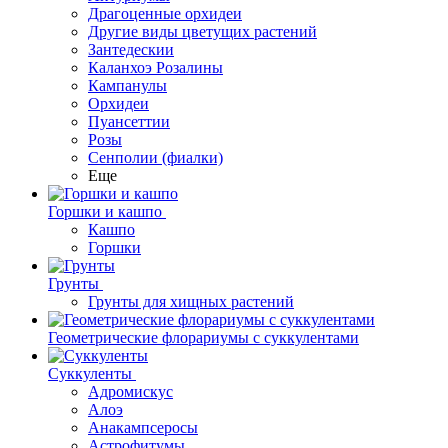
Драгоценные орхидеи
Другие виды цветущих растений
Зантедескии
Каланхоэ Розалины
Кампанулы
Орхидеи
Пуансеттии
Розы
Сенполии (фиалки)
Еще
Горшки и кашпо
Кашпо
Горшки
Грунты
Грунты для хищных растений
Геометрические флорариумы с суккулентами
Суккуленты
Адромискус
Алоэ
Анакампсеросы
Астрофитумы