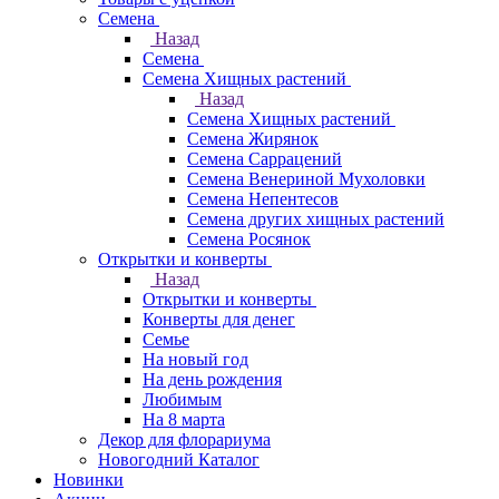
Семена
Назад
Семена
Семена Хищных растений
Назад
Семена Хищных растений
Семена Жирянок
Семена Саррацений
Семена Венериной Мухоловки
Семена Непентесов
Семена других хищных растений
Семена Росянок
Открытки и конверты
Назад
Открытки и конверты
Конверты для денег
Семье
На новый год
На день рождения
Любимым
На 8 марта
Декор для флорариума
Новогодний Каталог
Новинки