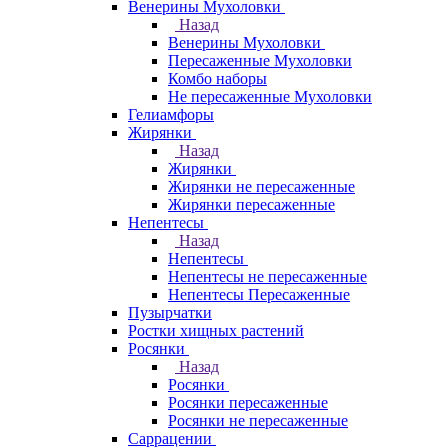
Венерины Мухоловки
Назад
Венерины Мухоловки
Пересаженные Мухоловки
Комбо наборы
Не пересаженные Мухоловки
Гелиамфоры
Жирянки
Назад
Жирянки
Жирянки не пересаженные
Жирянки пересаженные
Непентесы
Назад
Непентесы
Непентесы не пересаженные
Непентесы Пересаженные
Пузырчатки
Ростки хищных растений
Росянки
Назад
Росянки
Росянки пересаженные
Росянки не пересаженные
Саррацении