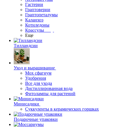
Гастерии
Граптоверии
Граптопеталумы
Каланхоэ
Котиледоны
Крассулы
Еще
Тилландсии
Уход и выращивание
Мох сфагнум
Удобрения
Все для ухода
Дистиллированная вода
Фитолампы для растений
Минисадики
Суккуленты в керамических горшках
Подарочные упаковки