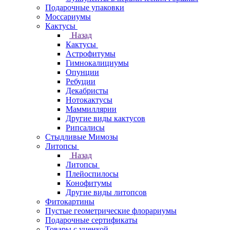
Подарочные упаковки
Моссариумы
Кактусы
Назад
Кактусы
Астрофитумы
Гимнокалициумы
Опунции
Ребуции
Декабристы
Нотокактусы
Маммиллярии
Другие виды кактусов
Рипсалисы
Стыдливые Мимозы
Литопсы
Назад
Литопсы
Плейоспилосы
Конофитумы
Другие виды литопсов
Фитокартины
Пустые геометрические флорариумы
Подарочные сертификаты
Товары с уценкой