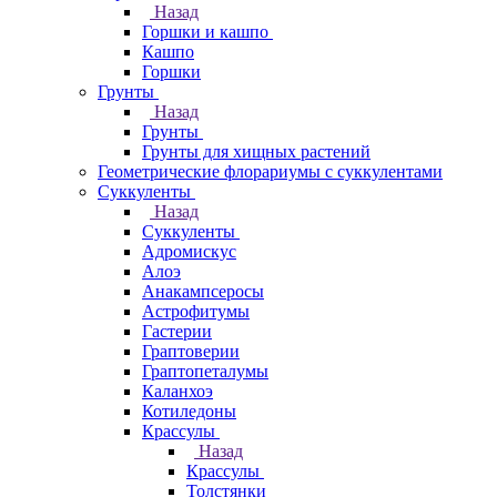
Назад
Горшки и кашпо
Кашпо
Горшки
Грунты
Назад
Грунты
Грунты для хищных растений
Геометрические флорариумы с суккулентами
Суккуленты
Назад
Суккуленты
Адромискус
Алоэ
Анакампсеросы
Астрофитумы
Гастерии
Граптоверии
Граптопеталумы
Каланхоэ
Котиледоны
Крассулы
Назад
Крассулы
Толстянки