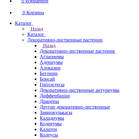
0
Избранное
0
Корзина
Каталог
Назад
Каталог
Декоративно-лиственные растения
Назад
Декоративно-лиственные растения
Аглаонемы
Адениумы
Алоказии
Бегонии
Бонсай
Гипоэстесы
Декоративно-лиственные антуриумы
Диффенбахии
Драцены
Другие декоративно-лиственные
Замиокулькасы
Каладиумы
Кодиеумы
Калатеи
Колеусы