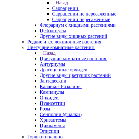
Назад
Саррацении
Саррацении не пересаженные
Саррацении пересаженные
Флорариум с хищными растениями
Цефалотусы
Другие виды хищных растений
Редкие и коллекционные растения
Цветущие комнатные растения
Назад
Цветущие комнатные растения
Антуриумы
Драгоценные орхидеи
Другие виды цветущих растений
Зантедескии
Каланхоэ Розалины
Кампанулы
Орхидеи
Пуансеттии
Розы
Сенполии (фиалки)
Хризантемы
Цикламены
Эписции
Горшки и кашпо