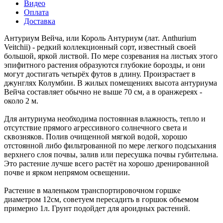
Видео
Оплата
Доставка
Антуриум Вейча, или Король Антуриум (лат. Anthurium
Veitchii) - редкий коллекционный сорт, известный своей
большой, яркой листвой. По мере созревания на листьях этого
эпифитного растения образуются глубокие борозды, и они
могут достигать четырёх футов в длину. Произрастает в
джунглях Колумбии. В жилых помещениях высота антуриума
Вейча составляет обычно не выше 70 см, а в оранжереях -
около 2 м.
Для антуриума необходима постоянная влажность, тепло и
отсутствие прямого агрессивного солнечного света и
сквозняков. Полив очищенной мягкой водой, хорошо
отстоянной либо фильтрованной по мере легкого подсыхания
верхнего слоя почвы, залив или пересушка почвы губительна.
Это растение лучше всего растёт на хорошо дренированной
почве и ярком непрямом освещении.
Растение в маленьком транспортировочном горшке
диаметром 12см, советуем пересадить в горшок объемом
примерно 1л. Грунт подойдет для ароидных растений.