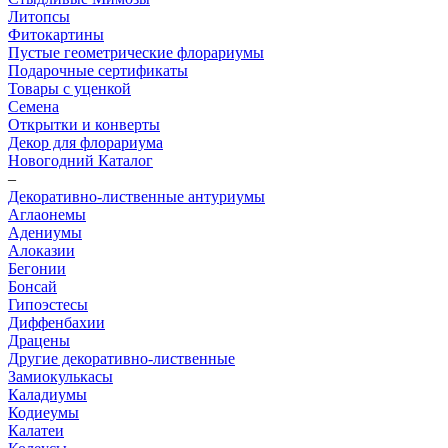
Литопсы
Фитокартины
Пустые геометрические флорариумы
Подарочные сертификаты
Товары с уценкой
Семена
Открытки и конверты
Декор для флорариума
Новогодний Каталог
–
Декоративно-лиственные антуриумы
Аглаонемы
Адениумы
Алоказии
Бегонии
Бонсай
Гипоэстесы
Диффенбахии
Драцены
Другие декоративно-лиственные
Замиокулькасы
Каладиумы
Кодиеумы
Калатеи