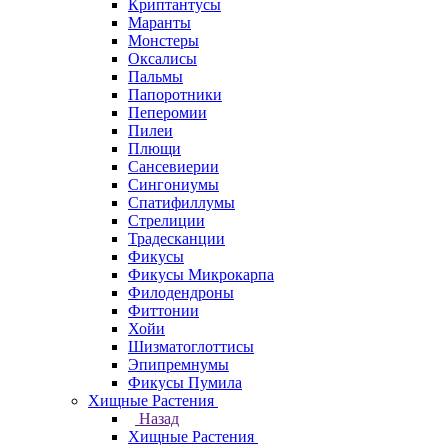
Криптантусы
Маранты
Монстеры
Оксалисы
Пальмы
Папоротники
Пеперомии
Пилеи
Плющи
Сансевиерии
Сингониумы
Спатифиллумы
Стрелиции
Традесканции
Фикусы
Фикусы Микрокарпа
Филодендроны
Фиттонии
Хойи
Шизматоглоттисы
Эпипремнумы
Фикусы Пумила
Хищные Растения
Назад
Хищные Растения