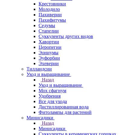
Крестовники
Молодило
Пахиверии
Пахифитумы
Седумы
Стапелии
Суккуленты других видов
Хавортии
Церопегии
Эониумы
Эуфорбии
Эхеверии
Тилландсии
Уход и выращивание
Назад
Уход и выращивание
Мох сфагнум
Удобрения
Все для ухода
Дистиллированная вода
Фитолампы для растений
Минисадики
Назад
Минисадики
Суккуленты в керамических горшках