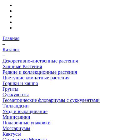
Главная
–
Каталог
–
Декоративно-лиственные растения
Хищные Растения
Редкие и коллекционные растения
Цветущие комнатные растения
Горшки и кашпо
Грунты
Суккуленты
Геометрические флорариумы с суккулентами
Тилландсии
Уход и выращивание
Минисадики
Подарочные упаковки
Моссариумы
Кактусы
Стыдливые Мимозы