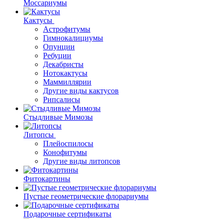
Моссариумы
Кактусы
Астрофитумы
Гимнокалициумы
Опунции
Ребуции
Декабристы
Нотокактусы
Маммиллярии
Другие виды кактусов
Рипсалисы
Стыдливые Мимозы
Литопсы
Плейоспилосы
Конофитумы
Другие виды литопсов
Фитокартины
Пустые геометрические флорариумы
Подарочные сертификаты