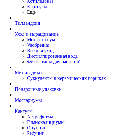
Котиледоны
Крассулы
Еще
Тилландсии
Уход и выращивание
Мох сфагнум
Удобрения
Все для ухода
Дистиллированная вода
Фитолампы для растений
Минисадики
Суккуленты в керамических горшках
Подарочные упаковки
Моссариумы
Кактусы
Астрофитумы
Гимнокалициумы
Опунции
Ребуции