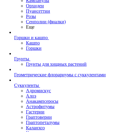
Кампанулы
Орхидеи
Пуансеттии
Розы
Сенполии (фиалки)
Еще
Горшки и кашпо
Кашпо
Горшки
Грунты
Грунты для хищных растений
Геометрические флорариумы с суккулентами
Суккуленты
Адромискус
Алоэ
Анакампсеросы
Астрофитумы
Гастерии
Граптоверии
Граптопеталумы
Каланхоэ