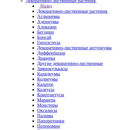
Декоративно-лиственные растения
Назад
Декоративно-лиственные растения
Аглаонемы
Адениумы
Алоказии
Бегонии
Бонсай
Гипоэстесы
Декоративно-лиственные антуриумы
Диффенбахии
Драцены
Другие декоративно-лиственные
Замиокулькасы
Каладиумы
Кодиеумы
Калатеи
Колеусы
Криптантусы
Маранты
Монстеры
Оксалисы
Пальмы
Папоротники
Пеперомии