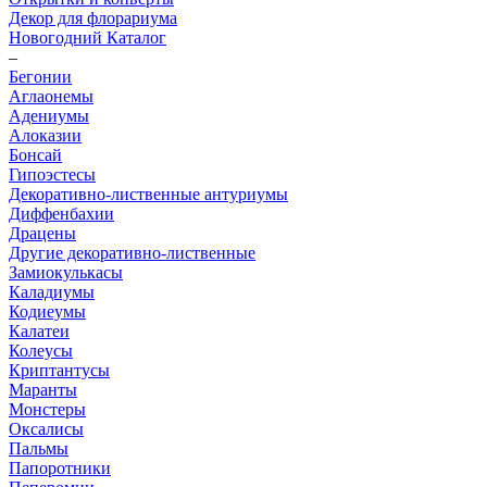
Декор для флорариума
Новогодний Каталог
–
Бегонии
Аглаонемы
Адениумы
Алоказии
Бонсай
Гипоэстесы
Декоративно-лиственные антуриумы
Диффенбахии
Драцены
Другие декоративно-лиственные
Замиокулькасы
Каладиумы
Кодиеумы
Калатеи
Колеусы
Криптантусы
Маранты
Монстеры
Оксалисы
Пальмы
Папоротники