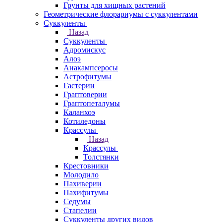
Грунты для хищных растений
Геометрические флорариумы с суккулентами
Суккуленты
Назад
Суккуленты
Адромискус
Алоэ
Анакампсеросы
Астрофитумы
Гастерии
Граптоверии
Граптопеталумы
Каланхоэ
Котиледоны
Крассулы
Назад
Крассулы
Толстянки
Крестовники
Молодило
Пахиверии
Пахифитумы
Седумы
Стапелии
Суккуленты других видов