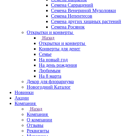
Семена Саррацений
Семена Венериной Мухоловки
Семена Непентесов
Семена других хищных растений
Семена Росянок
Открытки и конверты
Назад
Открытки и конверты
Конверты для денег
Семье
На новый год
На день рождения
Любимым
На 8 марта
Декор для флорариума
Новогодний Каталог
Новинки
Акции
Компания
Назад
Компания
О компании
Отзывы
Реквизиты