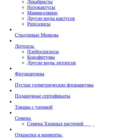
Декабристы
Нотокактусы
Маммиллярии
Другие виды кактусов
Рипсалисы
Стыдливые Мимозы
Литопсы
Плейоспилосы
Конофитумы
Другие виды литопсов
Фитокартины
Пустые геометрические флорариумы
Подарочные сертификаты
Товары с уценкой
Семена
Семена Хищных растений
Открытки и конверты