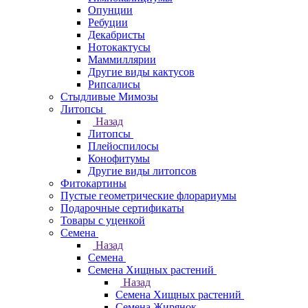
Опунции
Ребуции
Декабристы
Нотокактусы
Маммиллярии
Другие виды кактусов
Рипсалисы
Стыдливые Мимозы
Литопсы
Назад
Литопсы
Плейоспилосы
Конофитумы
Другие виды литопсов
Фитокартины
Пустые геометрические флорариумы
Подарочные сертификаты
Товары с уценкой
Семена
Назад
Семена
Семена Хищных растений
Назад
Семена Хищных растений
Семена Жирянок