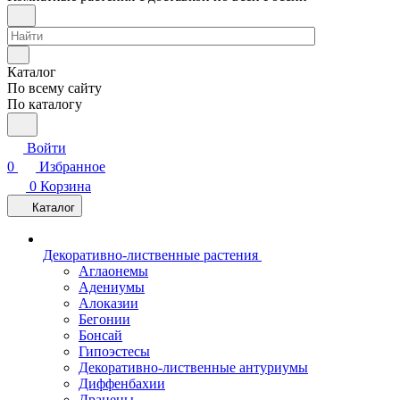
Каталог
По всему сайту
По каталогу
Войти
0
Избранное
0
Корзина
Каталог
Декоративно-лиственные растения
Аглаонемы
Адениумы
Алоказии
Бегонии
Бонсай
Гипоэстесы
Декоративно-лиственные антуриумы
Диффенбахии
Драцены