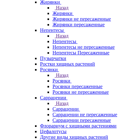
Жирянки
Назад
Жирянки
Жирянки не пересаженные
Жирянки пересаженные
Непентесы
Назад
Непентесы
Непентесы не пересаженные
Непентесы Пересаженные
Пузырчатки
Ростки хищных растений
Росянки
Назад
Росянки
Росянки пересаженные
Росянки не пересаженные
Саррацении
Назад
Саррацении
Саррацении не пересаженные
Саррацении пересаженные
Флорариум с хищными растениями
Цефалотусы
Другие виды хищных растений