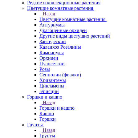
Редкие и коллекционные растения
Цветущие комнатные растения
Назад
Цветущие комнатные растения
Антуриумы
Драгоценные орхидеи
Другие виды цветущих растений
Зантедескии
Каланхоэ Розалины
Кампанулы
Орхидеи
Пуансеттии
Розы
Сенполии (фиалки)
Хризантемы
Цикламены
Эписции
Горшки и кашпо
Назад
Горшки и кашпо
Кашпо
Горшки
Грунты
Назад
Грунты