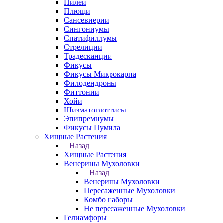
Пилеи
Плющи
Сансевиерии
Сингониумы
Спатифиллумы
Стрелиции
Традесканции
Фикусы
Фикусы Микрокарпа
Филодендроны
Фиттонии
Хойи
Шизматоглоттисы
Эпипремнумы
Фикусы Пумила
Хищные Растения
Назад
Хищные Растения
Венерины Мухоловки
Назад
Венерины Мухоловки
Пересаженные Мухоловки
Комбо наборы
Не пересаженные Мухоловки
Гелиамфоры