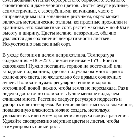
фиолетового и даже чёрного цветов. Листья будут крупные,
асимметричные, с заострёнными кончиками, часто с
спиралевидным или зональным рисунком, окрас может
включать металлические отливы, контрастные прожилки и
крапинки. Это компактный сорт, растет максимум до 40см в
высоту и ширину. Цветы мелкие, невзрачные, обычно
удаляются для сохранения декоративности листьев.
Искусственно выведенный сорт.
В уходе бегония в целом неприхотлива. Температура
содержания: +18..+25°C, зимой не ниже +15°C. Боится
сквозняков! Нужно поставить горшок на восточный или
западный подоконник, где она получала бы много яркого
солнечного света, но желательно без прямых солнечных
лучей. Поливать нужно регулярно теплой и хорошо
отстоянной водой, важно, чтобы земля не пересыхала. Раз в
неделю достаточно поливать. Лучше меньше воды, чем
слишком много. Растение следует регулярно подрезать и
удобрять в летнее время. Растение любит высокую влажность,
повышенную влажность можно создать, используя
увлажнитель или путём орошения воздуха вокруг растения.
Удаляйте своевременно мёртвые цветы и листья, чтобы
стимулировать новый рост.