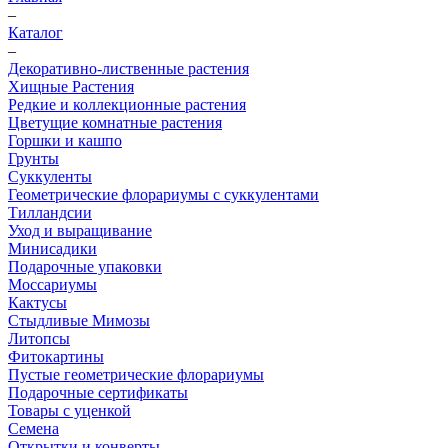
–
Каталог
–
Декоративно-лиственные растения
Хищные Растения
Редкие и коллекционные растения
Цветущие комнатные растения
Горшки и кашпо
Грунты
Суккуленты
Геометрические флорариумы с суккулентами
Тилландсии
Уход и выращивание
Минисадики
Подарочные упаковки
Моссариумы
Кактусы
Стыдливые Мимозы
Литопсы
Фитокартины
Пустые геометрические флорариумы
Подарочные сертификаты
Товары с уценкой
Семена
Открытки и конверты