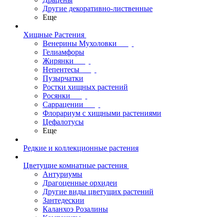
Другие декоративно-лиственные
Еще
Хищные Растения
Венерины Мухоловки
Гелиамфоры
Жирянки
Непентесы
Пузырчатки
Ростки хищных растений
Росянки
Саррацении
Флорариум с хищными растениями
Цефалотусы
Еще
Редкие и коллекционные растения
Цветущие комнатные растения
Антуриумы
Драгоценные орхидеи
Другие виды цветущих растений
Зантедескии
Каланхоэ Розалины