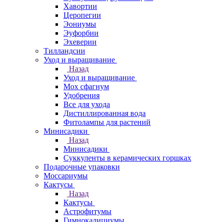
Хавортии
Церопегии
Эониумы
Эуфорбии
Эхеверии
Тилландсии
Уход и выращивание
Назад
Уход и выращивание
Мох сфагнум
Удобрения
Все для ухода
Дистиллированная вода
Фитолампы для растений
Минисадики
Назад
Минисадики
Суккуленты в керамических горшках
Подарочные упаковки
Моссариумы
Кактусы
Назад
Кактусы
Астрофитумы
Гимнокалициумы