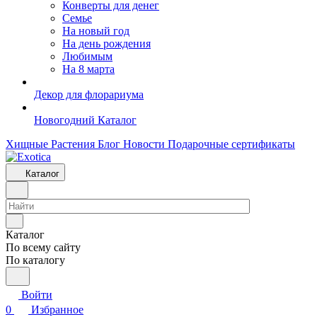
Конверты для денег
Семье
На новый год
На день рождения
Любимым
На 8 марта
Декор для флорариума
Новогодний Каталог
Хищные Растения
Блог
Новости
Подарочные сертификаты
Каталог
Каталог
По всему сайту
По каталогу
Войти
0
Избранное