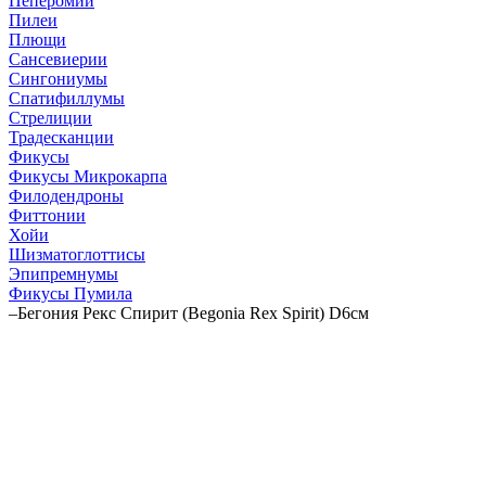
Пеперомии
Пилеи
Плющи
Сансевиерии
Сингониумы
Спатифиллумы
Стрелиции
Традесканции
Фикусы
Фикусы Микрокарпа
Филодендроны
Фиттонии
Хойи
Шизматоглоттисы
Эпипремнумы
Фикусы Пумила
–
Бегония Рекс Спирит (Begonia Rex Spirit) D6см