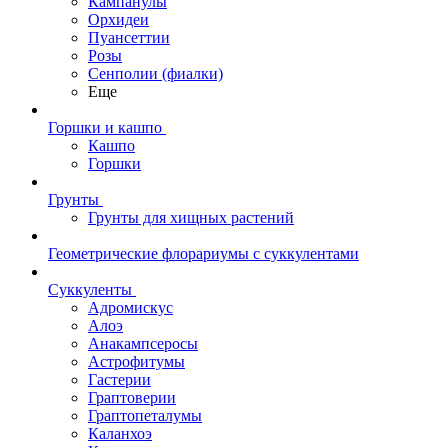
Кампанулы
Орхидеи
Пуансеттии
Розы
Сенполии (фиалки)
Еще
Горшки и кашпо
Кашпо
Горшки
Грунты
Грунты для хищных растений
Геометрические флорариумы с суккулентами
Суккуленты
Адромискус
Алоэ
Анакампсеросы
Астрофитумы
Гастерии
Граптоверии
Граптопеталумы
Каланхоэ