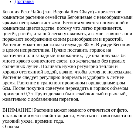
Доставка
Бегония Рекс Чайо (лат. Begonia Rex Chayo) - прелестное
комнатное растение семейства Бегониевые с невообразимыми
яркими пестрыми листьями. Бегония является популярной в
комнатном цветоводстве, потому что легко приживается,
цветёт, растёт, и за ней легко ухаживать, а самое главное - они
поражают воображение своим разнообразием и красотой.
Растение может вырасти максимум до 30см. В уходе Бегония
в целом неприхотлива. Нужно поставить горшок на
восточный или западный подоконник, где она получала бы
много яркого солнечного света, но желательно без прямых
солнечных лучей. Поливать нужно регулярно теплой и
хорошо отстоянной водой, важно, чтобы земля не пересыхала.
Растение следует регулярно подрезать и удобрять в летнее
время. Растение в транспортировочном горшке диаметром
6см. После покупки советуем пересадить в горшок объемом
примерно 0,7л. Грунт должен быть слабокислый и рыхлый,
желательно с добавлением перегноя.
ВНИМАНИЕ! Растение может немного отличаться от фото,
так как они имеют свойство расти, меняться в зависимости от
условий ухода, времени года.
Отзывы