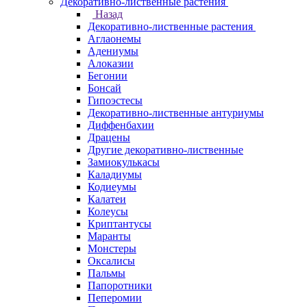
Декоративно-лиственные растения
Назад
Декоративно-лиственные растения
Аглаонемы
Адениумы
Алоказии
Бегонии
Бонсай
Гипоэстесы
Декоративно-лиственные антуриумы
Диффенбахии
Драцены
Другие декоративно-лиственные
Замиокулькасы
Каладиумы
Кодиеумы
Калатеи
Колеусы
Криптантусы
Маранты
Монстеры
Оксалисы
Пальмы
Папоротники
Пеперомии