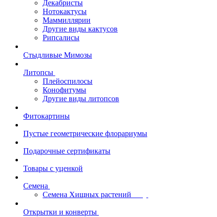
Декабристы
Нотокактусы
Маммиллярии
Другие виды кактусов
Рипсалисы
Стыдливые Мимозы
Литопсы
Плейоспилосы
Конофитумы
Другие виды литопсов
Фитокартины
Пустые геометрические флорариумы
Подарочные сертификаты
Товары с уценкой
Семена
Семена Хищных растений
Открытки и конверты