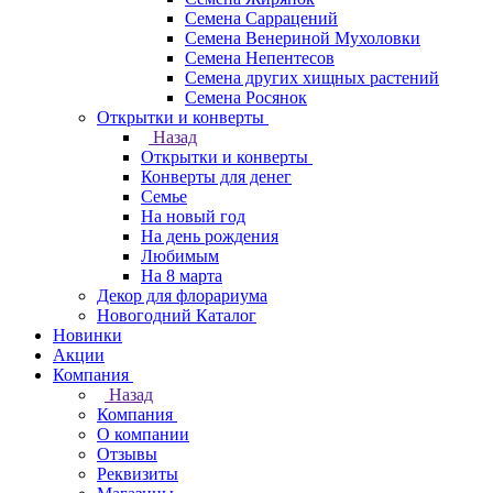
Семена Саррацений
Семена Венериной Мухоловки
Семена Непентесов
Семена других хищных растений
Семена Росянок
Открытки и конверты
Назад
Открытки и конверты
Конверты для денег
Семье
На новый год
На день рождения
Любимым
На 8 марта
Декор для флорариума
Новогодний Каталог
Новинки
Акции
Компания
Назад
Компания
О компании
Отзывы
Реквизиты