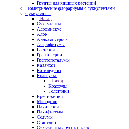
Грунты для хищных растений
Геометрические флорариумы с суккулентами
Суккуленты
Назад
Суккуленты
Адромискус
Алоэ
Анакампсеросы
Астрофитумы
Гастерии
Граптоверии
Граптопеталумы
Каланхоэ
Котиледоны
Крассулы
Назад
Крассулы
Толстянки
Крестовники
Молодило
Пахиверии
Пахифитумы
Седумы
Стапелии
Суккуленты других видов