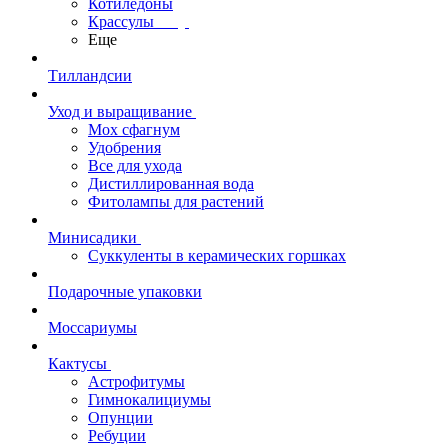
Котиледоны
Крассулы
Еще
Тилландсии
Уход и выращивание
Мох сфагнум
Удобрения
Все для ухода
Дистиллированная вода
Фитолампы для растений
Минисадики
Суккуленты в керамических горшках
Подарочные упаковки
Моссариумы
Кактусы
Астрофитумы
Гимнокалициумы
Опунции
Ребуции