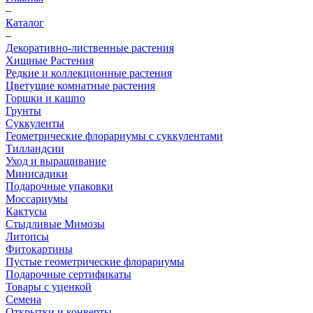
–
Каталог
–
Декоративно-лиственные растения
Хищные Растения
Редкие и коллекционные растения
Цветущие комнатные растения
Горшки и кашпо
Грунты
Суккуленты
Геометрические флорариумы с суккулентами
Тилландсии
Уход и выращивание
Минисадики
Подарочные упаковки
Моссариумы
Кактусы
Стыдливые Мимозы
Литопсы
Фитокартины
Пустые геометрические флорариумы
Подарочные сертификаты
Товары с уценкой
Семена
Открытки и конверты