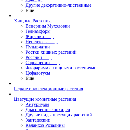
Другие декоративно-лиственные
Еще
Хищные Растения
Венерины Мухоловки
Гелиамфоры
Жирянки
Непентесы
Пузырчатки
Ростки хищных растений
Росянки
Саррацении
Флорариум с хищными растениями
Цефалотусы
Еще
Редкие и коллекционные растения
Цветущие комнатные растения
Антуриумы
Драгоценные орхидеи
Другие виды цветущих растений
Зантедескии
Каланхоэ Розалины