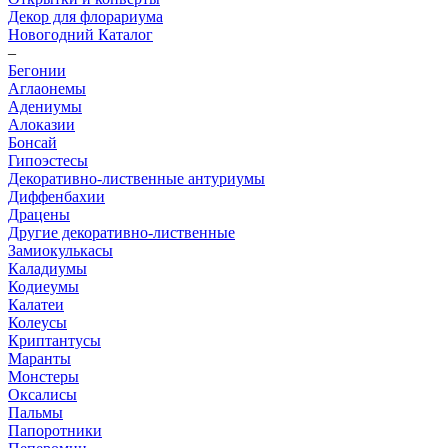
Декор для флорариума
Новогодний Каталог
–
Бегонии
Аглаонемы
Адениумы
Алоказии
Бонсай
Гипоэстесы
Декоративно-лиственные антуриумы
Диффенбахии
Драцены
Другие декоративно-лиственные
Замиокулькасы
Каладиумы
Кодиеумы
Калатеи
Колеусы
Криптантусы
Маранты
Монстеры
Оксалисы
Пальмы
Папоротники