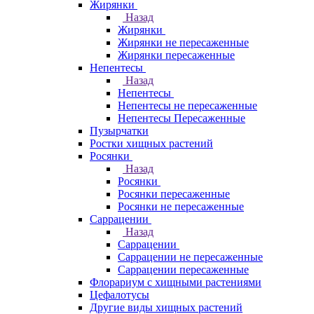
Жирянки
Назад
Жирянки
Жирянки не пересаженные
Жирянки пересаженные
Непентесы
Назад
Непентесы
Непентесы не пересаженные
Непентесы Пересаженные
Пузырчатки
Ростки хищных растений
Росянки
Назад
Росянки
Росянки пересаженные
Росянки не пересаженные
Саррацении
Назад
Саррацении
Саррацении не пересаженные
Саррацении пересаженные
Флорариум с хищными растениями
Цефалотусы
Другие виды хищных растений