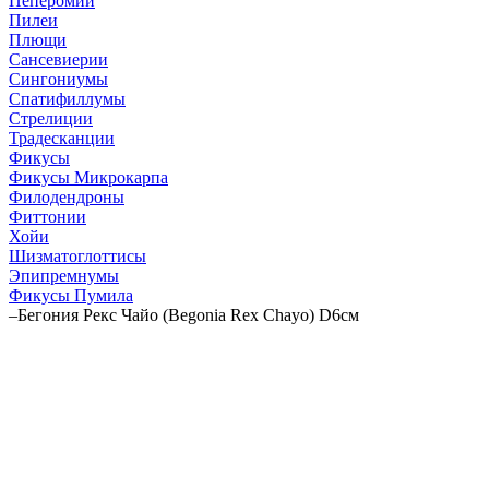
Пеперомии
Пилеи
Плющи
Сансевиерии
Сингониумы
Спатифиллумы
Стрелиции
Традесканции
Фикусы
Фикусы Микрокарпа
Филодендроны
Фиттонии
Хойи
Шизматоглоттисы
Эпипремнумы
Фикусы Пумила
–
Бегония Рекс Чайо (Begonia Rex Chayo) D6см