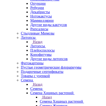
Опунции
Ребуции
Декабристы
Нотокактусы
Маммиллярии
Другие виды кактусов
Рипсалисы
Стыдливые Мимозы
Литопсы
Назад
Литопсы
Плейоспилосы
Конофитумы
Другие виды литопсов
Фитокартины
Пустые геометрические флорариумы
Подарочные сертификаты
Товары с уценкой
Семена
Назад
Семена
Семена Хищных растений
Назад
Семена Хищных растений
Семена Жирянок