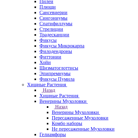
Пилеи
Плющи
Сансевиерии
Сингониумы
Спатифиллумы
Стрелиции
Традесканции
Фикусы
Фикусы Микрокарпа
Филодендроны
Фиттонии
Хойи
Шизматоглоттисы
Эпипремнумы
Фикусы Пумила
Хищные Растения
Назад
Хищные Растения
Венерины Мухоловки
Назад
Венерины Мухоловки
Пересаженные Мухоловки
Комбо наборы
Не пересаженные Мухоловки
Гелиамфоры