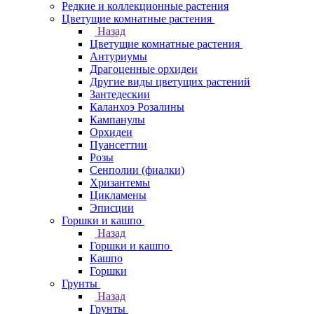
Редкие и коллекционные растения
Цветущие комнатные растения
Назад
Цветущие комнатные растения
Антуриумы
Драгоценные орхидеи
Другие виды цветущих растений
Зантедескии
Каланхоэ Розалины
Кампанулы
Орхидеи
Пуансеттии
Розы
Сенполии (фиалки)
Хризантемы
Цикламены
Эписции
Горшки и кашпо
Назад
Горшки и кашпо
Кашпо
Горшки
Грунты
Назад
Грунты