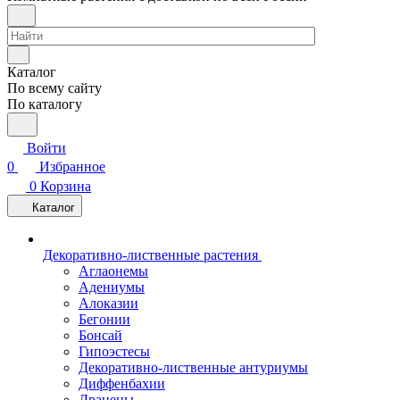
Каталог
По всему сайту
По каталогу
Войти
0
Избранное
0
Корзина
Каталог
Декоративно-лиственные растения
Аглаонемы
Адениумы
Алоказии
Бегонии
Бонсай
Гипоэстесы
Декоративно-лиственные антуриумы
Диффенбахии
Драцены