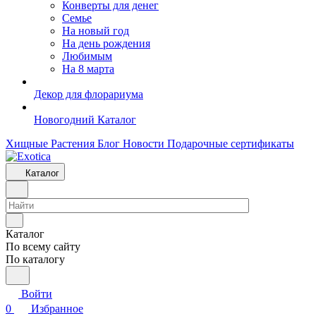
Конверты для денег
Семье
На новый год
На день рождения
Любимым
На 8 марта
Декор для флорариума
Новогодний Каталог
Хищные Растения
Блог
Новости
Подарочные сертификаты
Каталог
Каталог
По всему сайту
По каталогу
Войти
0
Избранное