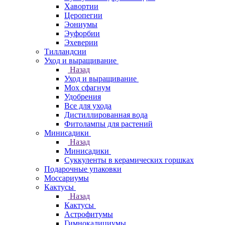
Хавортии
Церопегии
Эониумы
Эуфорбии
Эхеверии
Тилландсии
Уход и выращивание
Назад
Уход и выращивание
Мох сфагнум
Удобрения
Все для ухода
Дистиллированная вода
Фитолампы для растений
Минисадики
Назад
Минисадики
Суккуленты в керамических горшках
Подарочные упаковки
Моссариумы
Кактусы
Назад
Кактусы
Астрофитумы
Гимнокалициумы