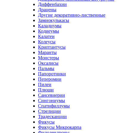
Диффенбахии
Драцены
Другие декоративно-лиственные
Замиокулькасы
Каладиумы
Кодиеумы
Калатеи
Колеусы
Криптантусы
Маранты
Монстеры
Оксалисы
Пальмы
Папоротники
Пеперомии
Пилеи
Плющи
Сансевиерии
Сингониумы
Спатифиллумы
Стрелиции
Традесканции
Фикусы
Фикусы Микрокарпа
Филодендроны