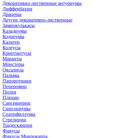
Декоративно-лиственные антуриумы
Диффенбахии
Драцены
Другие декоративно-лиственные
Замиокулькасы
Каладиумы
Кодиеумы
Калатеи
Колеусы
Криптантусы
Маранты
Монстеры
Оксалисы
Пальмы
Папоротники
Пеперомии
Пилеи
Плющи
Сансевиерии
Сингониумы
Спатифиллумы
Стрелиции
Традесканции
Фикусы
Фикусы Микрокарпа