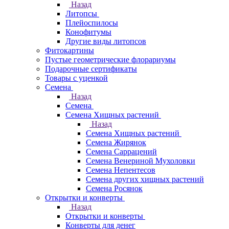
Назад
Литопсы
Плейоспилосы
Конофитумы
Другие виды литопсов
Фитокартины
Пустые геометрические флорариумы
Подарочные сертификаты
Товары с уценкой
Семена
Назад
Семена
Семена Хищных растений
Назад
Семена Хищных растений
Семена Жирянок
Семена Саррацений
Семена Венериной Мухоловки
Семена Непентесов
Семена других хищных растений
Семена Росянок
Открытки и конверты
Назад
Открытки и конверты
Конверты для денег