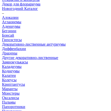
Декор для флорариума
Новогодний Каталог
–
Алоказии
Аглаонемы
Адениумы
Бегонии
Бонсай
Гипоэстесы
Декоративно-лиственные антуриумы
Диффенбахии
Драцены
Другие декоративно-лиственные
Замиокулькасы
Каладиумы
Кодиеумы
Калатеи
Колеусы
Криптантусы
Маранты
Монстеры
Оксалисы
Пальмы
Папоротники