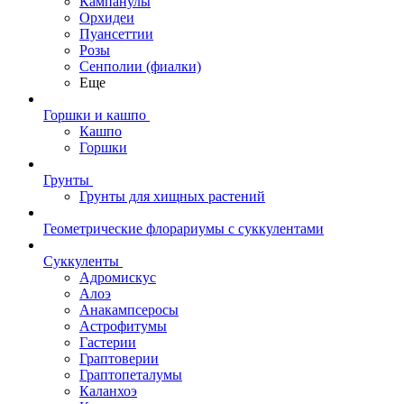
Кампанулы
Орхидеи
Пуансеттии
Розы
Сенполии (фиалки)
Еще
Горшки и кашпо
Кашпо
Горшки
Грунты
Грунты для хищных растений
Геометрические флорариумы с суккулентами
Суккуленты
Адромискус
Алоэ
Анакампсеросы
Астрофитумы
Гастерии
Граптоверии
Граптопеталумы
Каланхоэ