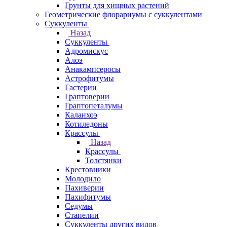
Грунты для хищных растений
Геометрические флорариумы с суккулентами
Суккуленты
Назад
Суккуленты
Адромискус
Алоэ
Анакампсеросы
Астрофитумы
Гастерии
Граптоверии
Граптопеталумы
Каланхоэ
Котиледоны
Крассулы
Назад
Крассулы
Толстянки
Крестовники
Молодило
Пахиверии
Пахифитумы
Седумы
Стапелии
Суккуленты других видов