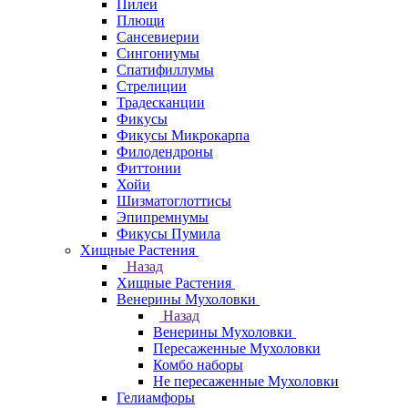
Пилеи
Плющи
Сансевиерии
Сингониумы
Спатифиллумы
Стрелиции
Традесканции
Фикусы
Фикусы Микрокарпа
Филодендроны
Фиттонии
Хойи
Шизматоглоттисы
Эпипремнумы
Фикусы Пумила
Хищные Растения
Назад
Хищные Растения
Венерины Мухоловки
Назад
Венерины Мухоловки
Пересаженные Мухоловки
Комбо наборы
Не пересаженные Мухоловки
Гелиамфоры