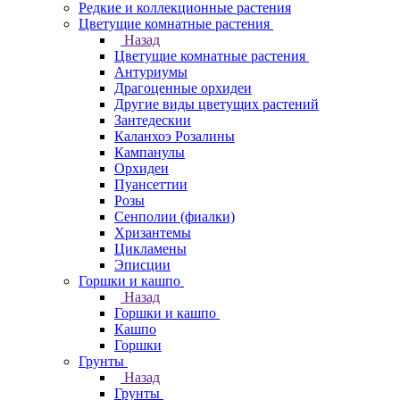
Редкие и коллекционные растения
Цветущие комнатные растения
Назад
Цветущие комнатные растения
Антуриумы
Драгоценные орхидеи
Другие виды цветущих растений
Зантедескии
Каланхоэ Розалины
Кампанулы
Орхидеи
Пуансеттии
Розы
Сенполии (фиалки)
Хризантемы
Цикламены
Эписции
Горшки и кашпо
Назад
Горшки и кашпо
Кашпо
Горшки
Грунты
Назад
Грунты