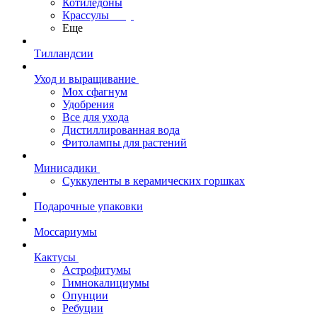
Котиледоны
Крассулы
Еще
Тилландсии
Уход и выращивание
Мох сфагнум
Удобрения
Все для ухода
Дистиллированная вода
Фитолампы для растений
Минисадики
Суккуленты в керамических горшках
Подарочные упаковки
Моссариумы
Кактусы
Астрофитумы
Гимнокалициумы
Опунции
Ребуции