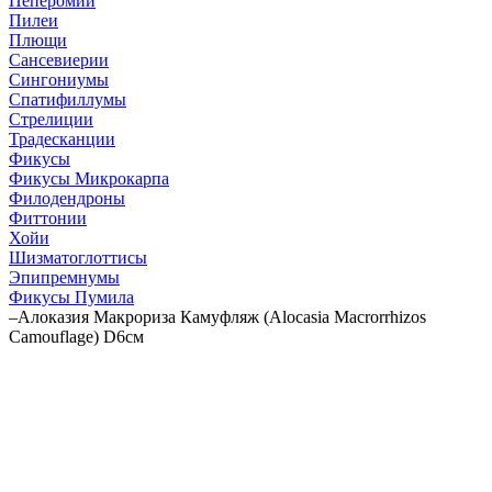
Пеперомии
Пилеи
Плющи
Сансевиерии
Сингониумы
Спатифиллумы
Стрелиции
Традесканции
Фикусы
Фикусы Микрокарпа
Филодендроны
Фиттонии
Хойи
Шизматоглоттисы
Эпипремнумы
Фикусы Пумила
–
Алоказия Макрориза Камуфляж (Alocasia Macrorrhizos
Camouflage) D6см