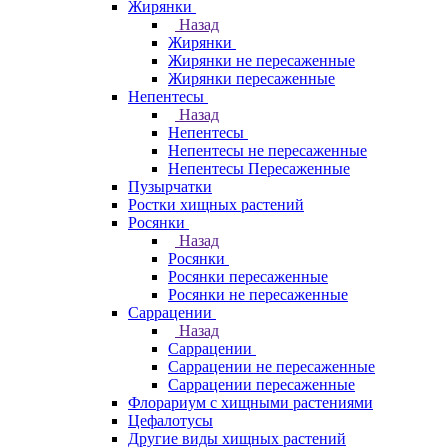
Жирянки
Назад
Жирянки
Жирянки не пересаженные
Жирянки пересаженные
Непентесы
Назад
Непентесы
Непентесы не пересаженные
Непентесы Пересаженные
Пузырчатки
Ростки хищных растений
Росянки
Назад
Росянки
Росянки пересаженные
Росянки не пересаженные
Саррацении
Назад
Саррацении
Саррацении не пересаженные
Саррацении пересаженные
Флорариум с хищными растениями
Цефалотусы
Другие виды хищных растений