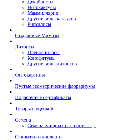
Декабристы
Нотокактусы
Маммиллярии
Другие виды кактусов
Рипсалисы
Стыдливые Мимозы
Литопсы
Плейоспилосы
Конофитумы
Другие виды литопсов
Фитокартины
Пустые геометрические флорариумы
Подарочные сертификаты
Товары с уценкой
Семена
Семена Хищных растений
Открытки и конверты