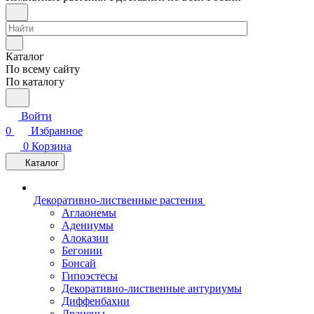
Каталог
По всему сайту
По каталогу
Войти
0
Избранное
0
Корзина
Каталог
Декоративно-лиственные растения
Аглаонемы
Адениумы
Алоказии
Бегонии
Бонсай
Гипоэстесы
Декоративно-лиственные антуриумы
Диффенбахии
Драцены