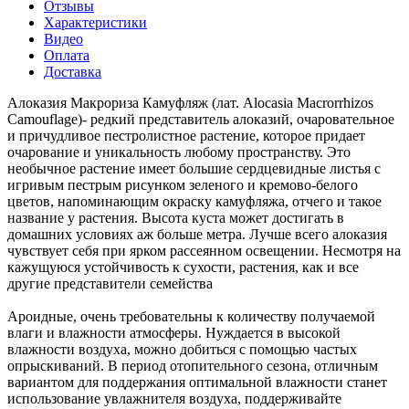
Отзывы
Характеристики
Видео
Оплата
Доставка
Алоказия Макрориза Камуфляж (лат. Alocasia Macrorrhizos
Camouflage)- редкий представитель алоказий, очаровательное
и причудливое пестролистное растение, которое придает
очарование и уникальность любому пространству. Это
необычное растение имеет большие сердцевидные листья с
игривым пестрым рисунком зеленого и кремово-белого
цветов, напоминающим окраску камуфляжа, отчего и такое
название у растения. Высота куста может достигать в
домашних условиях аж больше метра. Лучше всего алоказия
чувствует себя при ярком рассеянном освещении. Несмотря на
кажущуюся устойчивость к сухости, растения, как и все
другие представители семейства
Ароидные, очень требовательны к количеству получаемой
влаги и влажности атмосферы. Нуждается в высокой
влажности воздуха, можно добиться с помощью частых
опрыскиваний. В период отопительного сезона, отличным
вариантом для поддержания оптимальной влажности станет
использование увлажнителя воздуха, поддерживайте