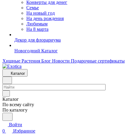
Конверты для денег
Семье
На новый год
На день рождения
Любимым
На 8 марта
Декор для флорариума
Новогодний Каталог
Хищные Растения
Блог
Новости
Подарочные сертификаты
Каталог
Каталог
По всему сайту
По каталогу
Войти
0
Избранное