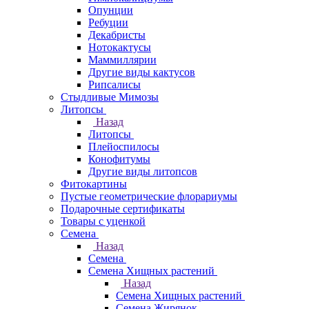
Опунции
Ребуции
Декабристы
Нотокактусы
Маммиллярии
Другие виды кактусов
Рипсалисы
Стыдливые Мимозы
Литопсы
Назад
Литопсы
Плейоспилосы
Конофитумы
Другие виды литопсов
Фитокартины
Пустые геометрические флорариумы
Подарочные сертификаты
Товары с уценкой
Семена
Назад
Семена
Семена Хищных растений
Назад
Семена Хищных растений
Семена Жирянок