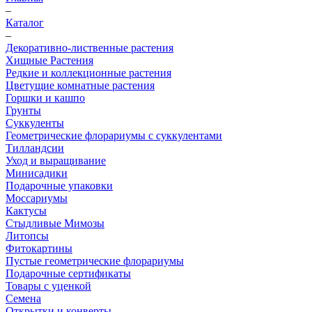
–
Каталог
–
Декоративно-лиственные растения
Хищные Растения
Редкие и коллекционные растения
Цветущие комнатные растения
Горшки и кашпо
Грунты
Суккуленты
Геометрические флорариумы с суккулентами
Тилландсии
Уход и выращивание
Минисадики
Подарочные упаковки
Моссариумы
Кактусы
Стыдливые Мимозы
Литопсы
Фитокартины
Пустые геометрические флорариумы
Подарочные сертификаты
Товары с уценкой
Семена
Открытки и конверты