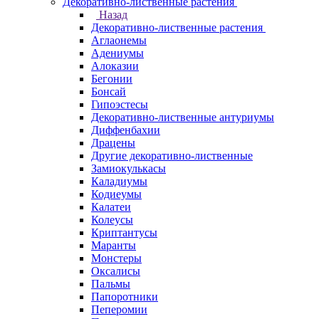
Декоративно-лиственные растения
Назад
Декоративно-лиственные растения
Аглаонемы
Адениумы
Алоказии
Бегонии
Бонсай
Гипоэстесы
Декоративно-лиственные антуриумы
Диффенбахии
Драцены
Другие декоративно-лиственные
Замиокулькасы
Каладиумы
Кодиеумы
Калатеи
Колеусы
Криптантусы
Маранты
Монстеры
Оксалисы
Пальмы
Папоротники
Пеперомии