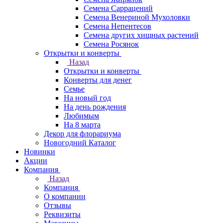
Семена Саррацений
Семена Венериной Мухоловки
Семена Непентесов
Семена других хищных растений
Семена Росянок
Открытки и конверты
Назад
Открытки и конверты
Конверты для денег
Семье
На новый год
На день рождения
Любимым
На 8 марта
Декор для флорариума
Новогодний Каталог
Новинки
Акции
Компания
Назад
Компания
О компании
Отзывы
Реквизиты