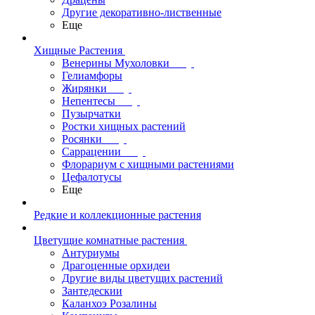
Другие декоративно-лиственные
Еще
Хищные Растения
Венерины Мухоловки
Гелиамфоры
Жирянки
Непентесы
Пузырчатки
Ростки хищных растений
Росянки
Саррацении
Флорариум с хищными растениями
Цефалотусы
Еще
Редкие и коллекционные растения
Цветущие комнатные растения
Антуриумы
Драгоценные орхидеи
Другие виды цветущих растений
Зантедескии
Каланхоэ Розалины