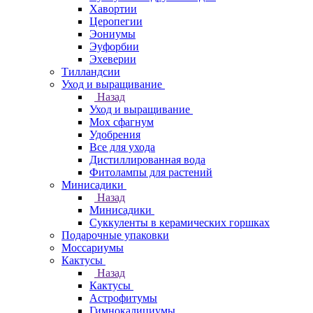
Хавортии
Церопегии
Эониумы
Эуфорбии
Эхеверии
Тилландсии
Уход и выращивание
Назад
Уход и выращивание
Мох сфагнум
Удобрения
Все для ухода
Дистиллированная вода
Фитолампы для растений
Минисадики
Назад
Минисадики
Суккуленты в керамических горшках
Подарочные упаковки
Моссариумы
Кактусы
Назад
Кактусы
Астрофитумы
Гимнокалициумы