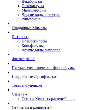
Декабристы
Нотокактусы
Маммиллярии
Другие виды кактусов
Рипсалисы
Стыдливые Мимозы
Литопсы
Плейоспилосы
Конофитумы
Другие виды литопсов
Фитокартины
Пустые геометрические флорариумы
Подарочные сертификаты
Товары с уценкой
Семена
Семена Хищных растений
Открытки и конверты