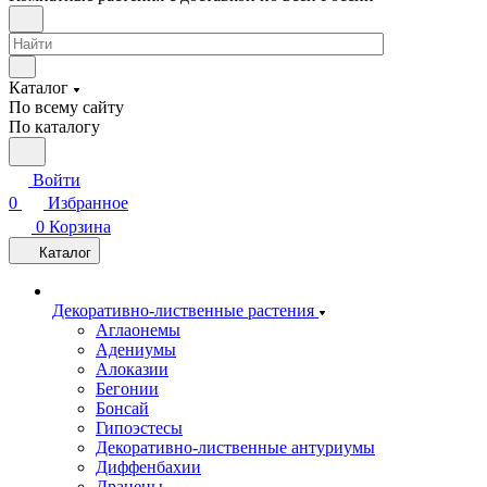
Каталог
По всему сайту
По каталогу
Войти
0
Избранное
0
Корзина
Каталог
Декоративно-лиственные растения
Аглаонемы
Адениумы
Алоказии
Бегонии
Бонсай
Гипоэстесы
Декоративно-лиственные антуриумы
Диффенбахии
Драцены