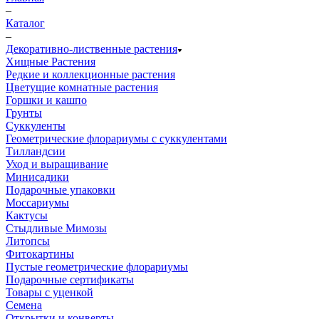
–
Каталог
–
Декоративно-лиственные растения
Хищные Растения
Редкие и коллекционные растения
Цветущие комнатные растения
Горшки и кашпо
Грунты
Суккуленты
Геометрические флорариумы с суккулентами
Тилландсии
Уход и выращивание
Минисадики
Подарочные упаковки
Моссариумы
Кактусы
Стыдливые Мимозы
Литопсы
Фитокартины
Пустые геометрические флорариумы
Подарочные сертификаты
Товары с уценкой
Семена
Открытки и конверты