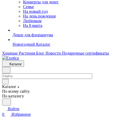
Конверты для денег
Семье
На новый год
На день рождения
Любимым
На 8 марта
Декор для флорариума
Новогодний Каталог
Хищные Растения
Блог
Новости
Подарочные сертификаты
Каталог
Каталог
По всему сайту
По каталогу
Войти
0
Избранное