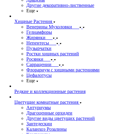
Другие декоративно-лиственные
Еще
Хищные Растения
Венерины Мухоловки
Гелиамфоры
Жирянки
Непентесы
Пузырчатки
Ростки хищных растений
Росянки
Саррацении
Флорариум с хищными растениями
Цефалотусы
Еще
Редкие и коллекционные растения
Цветущие комнатные растения
Антуриумы
Драгоценные орхидеи
Другие виды цветущих растений
Зантедескии
Каланхоэ Розалины