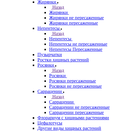
Жирянки
Назад
Жирянки
Жирянки не пересаженные
Жирянки пересаженные
Непентесы
Назад
Непентесы
Непентесы не пересаженные
Непентесы Пересаженные
Пузырчатки
Ростки хищных растений
Росянки
Назад
Росянки
Росянки пересаженные
Росянки не пересаженные
Саррацении
Назад
Саррацении
Саррацении не пересаженные
Саррацении пересаженные
Флорариум с хищными растениями
Цефалотусы
Другие виды хищных растений