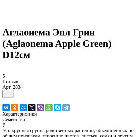
Аглаонема Эпл Грин
(Aglaonema Apple Green)
D12см
5
1 отзыв
Арт.
2834
Характеристики
Семейство
?
Это крупная группа родственных растений, объединённых по
общим признакам: строению цветов, листьев, семян и другим