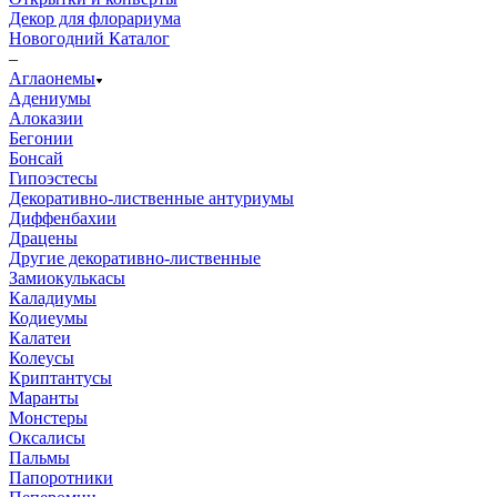
Декор для флорариума
Новогодний Каталог
–
Аглаонемы
Адениумы
Алоказии
Бегонии
Бонсай
Гипоэстесы
Декоративно-лиственные антуриумы
Диффенбахии
Драцены
Другие декоративно-лиственные
Замиокулькасы
Каладиумы
Кодиеумы
Калатеи
Колеусы
Криптантусы
Маранты
Монстеры
Оксалисы
Пальмы
Папоротники