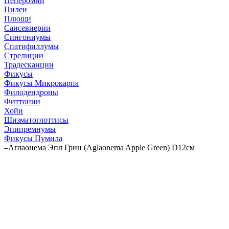
Пеперомии
Пилеи
Плющи
Сансевиерии
Сингониумы
Спатифиллумы
Стрелиции
Традесканции
Фикусы
Фикусы Микрокарпа
Филодендроны
Фиттонии
Хойи
Шизматоглоттисы
Эпипремнумы
Фикусы Пумила
–
Аглаонема Эпл Грин (Aglaonema Apple Green) D12см