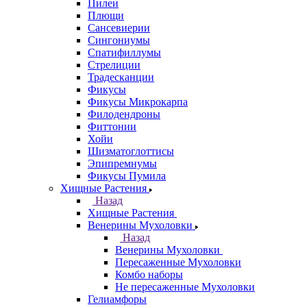
Пилеи
Плющи
Сансевиерии
Сингониумы
Спатифиллумы
Стрелиции
Традесканции
Фикусы
Фикусы Микрокарпа
Филодендроны
Фиттонии
Хойи
Шизматоглоттисы
Эпипремнумы
Фикусы Пумила
Хищные Растения
Назад
Хищные Растения
Венерины Мухоловки
Назад
Венерины Мухоловки
Пересаженные Мухоловки
Комбо наборы
Не пересаженные Мухоловки
Гелиамфоры