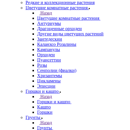
Редкие и коллекционные растения
Цветущие комнатные растения
Назад
Цветущие комнатные растения
Антуриумы
Драгоценные орхидеи
Другие виды цветущих растений
Зантедескии
Каланхоэ Розалины
Кампанулы
Орхидеи
Пуансеттии
Розы
Сенполии (фиалки)
Хризантемы
Цикламены
Эписции
Горшки и кашпо
Назад
Горшки и кашпо
Кашпо
Горшки
Грунты
Назад
Грунты