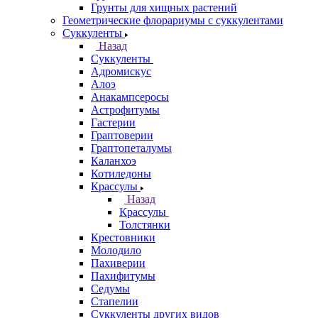
Грунты для хищных растений
Геометрические флорариумы с суккулентами
Суккуленты
Назад
Суккуленты
Адромискус
Алоэ
Анакампсеросы
Астрофитумы
Гастерии
Граптоверии
Граптопеталумы
Каланхоэ
Котиледоны
Крассулы
Назад
Крассулы
Толстянки
Крестовники
Молодило
Пахиверии
Пахифитумы
Седумы
Стапелии
Суккуленты других видов