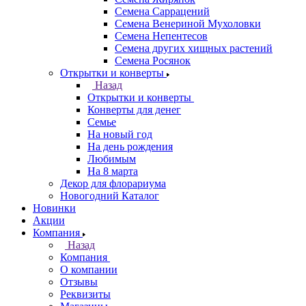
Семена Саррацений
Семена Венериной Мухоловки
Семена Непентесов
Семена других хищных растений
Семена Росянок
Открытки и конверты
Назад
Открытки и конверты
Конверты для денег
Семье
На новый год
На день рождения
Любимым
На 8 марта
Декор для флорариума
Новогодний Каталог
Новинки
Акции
Компания
Назад
Компания
О компании
Отзывы
Реквизиты