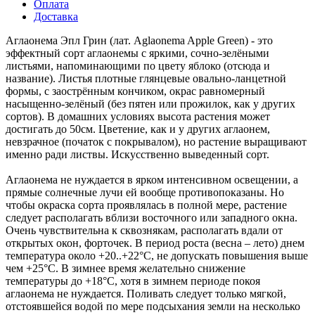
Оплата
Доставка
Аглаонема Эпл Грин (лат. Aglaonema Apple Green) - это
эффектный сорт аглаонемы с яркими, сочно-зелёными
листьями, напоминающими по цвету яблоко (отсюда и
название). Листья плотные глянцевые овально-ланцетной
формы, с заострённым кончиком, окрас равномерный
насыщенно-зелёный (без пятен или прожилок, как у других
сортов). В домашних условиях высота растения может
достигать до 50см. Цветение, как и у других аглаонем,
невзрачное (початок с покрывалом), но растение выращивают
именно ради листвы. Искусственно выведенный сорт.
Аглаонема не нуждается в ярком интенсивном освещении, а
прямые солнечные лучи ей вообще противопоказаны. Но
чтобы окраска сорта проявлялась в полной мере, растение
следует располагать вблизи восточного или западного окна.
Очень чувствительна к сквознякам, располагать вдали от
открытых окон, форточек. В период роста (весна – лето) днем
температура около +20..+22°С, не допускать повышения выше
чем +25°C. В зимнее время желательно снижение
температуры до +18°C, хотя в зимнем периоде покоя
аглаонема не нуждается. Поливать следует только мягкой,
отстоявшейся водой по мере подсыхания земли на несколько