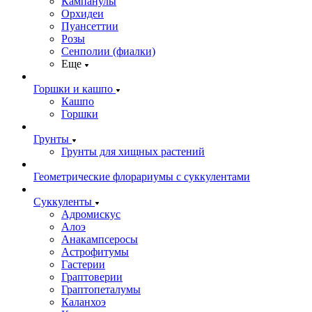
Кампанулы
Орхидеи
Пуансеттии
Розы
Сенполии (фиалки)
Еще
Горшки и кашпо
Кашпо
Горшки
Грунты
Грунты для хищных растений
Геометрические флорариумы с суккулентами
Суккуленты
Адромискус
Алоэ
Анакампсеросы
Астрофитумы
Гастерии
Граптоверии
Граптопеталумы
Каланхоэ