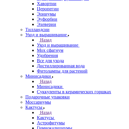
Хавортии
Церопегии
Эониумы
Эуфорбии
Эхеверии
Тилландсии
Уход и выращивание
Назад
Уход и выращивание
Мох сфагнум
Удобрения
Все для ухода
Дистиллированная вода
Фитолампы для растений
Минисадики
Назад
Минисадики
Суккуленты в керамических горшках
Подарочные упаковки
Моссариумы
Кактусы
Назад
Кактусы
Астрофитумы
Гимнокалициумы