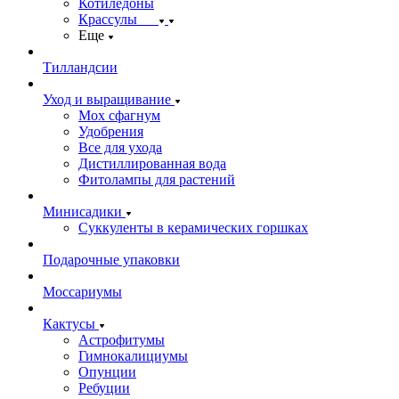
Котиледоны
Крассулы
Еще
Тилландсии
Уход и выращивание
Мох сфагнум
Удобрения
Все для ухода
Дистиллированная вода
Фитолампы для растений
Минисадики
Суккуленты в керамических горшках
Подарочные упаковки
Моссариумы
Кактусы
Астрофитумы
Гимнокалициумы
Опунции
Ребуции