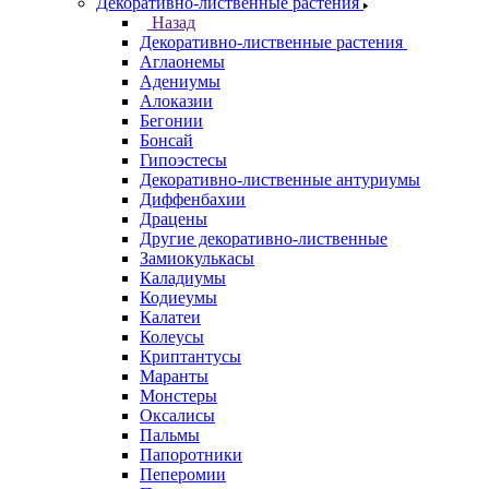
Декоративно-лиственные растения
Назад
Декоративно-лиственные растения
Аглаонемы
Адениумы
Алоказии
Бегонии
Бонсай
Гипоэстесы
Декоративно-лиственные антуриумы
Диффенбахии
Драцены
Другие декоративно-лиственные
Замиокулькасы
Каладиумы
Кодиеумы
Калатеи
Колеусы
Криптантусы
Маранты
Монстеры
Оксалисы
Пальмы
Папоротники
Пеперомии