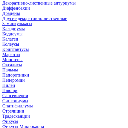
Декоративно-лиственные антуриумы
Диффенбахии
Драцены
Другие декоративно-лиственные
Замиокулькасы
Каладиумы
Кодиеумы
Калатеи
Колеусы
Криптантусы
Маранты
Монстеры
Оксалисы
Пальмы
Папоротники
Пеперомии
Пилеи
Плющи
Сансевиерии
Сингониумы
Спатифиллумы
Стрелиции
Традесканции
Фикусы
Фикусы Микрокарпа