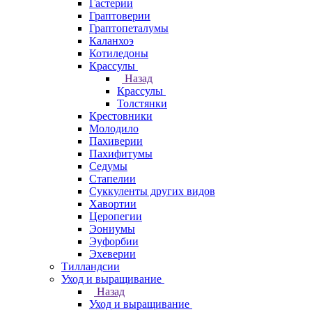
Гастерии
Граптоверии
Граптопеталумы
Каланхоэ
Котиледоны
Крассулы
Назад
Крассулы
Толстянки
Крестовники
Молодило
Пахиверии
Пахифитумы
Седумы
Стапелии
Суккуленты других видов
Хавортии
Церопегии
Эониумы
Эуфорбии
Эхеверии
Тилландсии
Уход и выращивание
Назад
Уход и выращивание