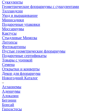
Суккуленты
Геометрические флорариумы с суккулентами
Тилландсии
Уход и выращивание
Минисадики
Подарочные упаковки
Моссариумы
Кактусы
Стыдливые Мимозы
Литопсы
Фитокартины
Пустые геометрические флорариумы
Подарочные сертификаты
Товары с уценкой
Семена
Открытки и конверты
Декор для флорариума
Новогодний Каталог
–
Аглаонемы
Адениумы
Алоказии
Бегонии
Бонсай
Гипоэстесы