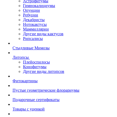
Астрофитумы
Гимнокалициумы
Опунции
Ребуции
Декабристы
Нотокактусы
Маммиллярии
Другие виды кактусов
Рипсалисы
Стыдливые Мимозы
Литопсы
Плейоспилосы
Конофитумы
Другие виды литопсов
Фитокартины
Пустые геометрические флорариумы
Подарочные сертификаты
Товары с уценкой