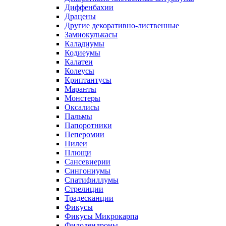
Диффенбахии
Драцены
Другие декоративно-лиственные
Замиокулькасы
Каладиумы
Кодиеумы
Калатеи
Колеусы
Криптантусы
Маранты
Монстеры
Оксалисы
Пальмы
Папоротники
Пеперомии
Пилеи
Плющи
Сансевиерии
Сингониумы
Спатифиллумы
Стрелиции
Традесканции
Фикусы
Фикусы Микрокарпа
Филодендроны