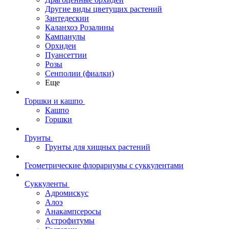
Другие виды цветущих растений
Зантедескии
Каланхоэ Розалины
Кампанулы
Орхидеи
Пуансеттии
Розы
Сенполии (фиалки)
Еще
Горшки и кашпо
Кашпо
Горшки
Грунты
Грунты для хищных растений
Геометрические флорариумы с суккулентами
Суккуленты
Адромискус
Алоэ
Анакампсеросы
Астрофитумы