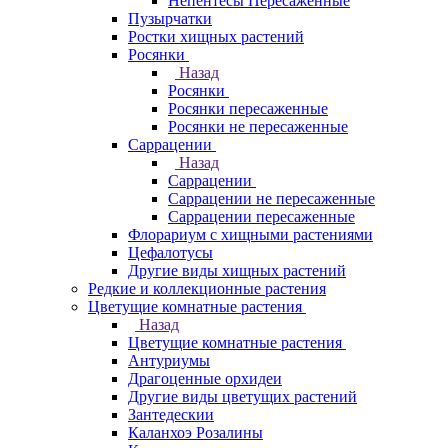
Непентесы Пересаженные
Пузырчатки
Ростки хищных растений
Росянки
Назад
Росянки
Росянки пересаженные
Росянки не пересаженные
Саррацении
Назад
Саррацении
Саррацении не пересаженные
Саррацении пересаженные
Флорариум с хищными растениями
Цефалотусы
Другие виды хищных растений
Редкие и коллекционные растения
Цветущие комнатные растения
Назад
Цветущие комнатные растения
Антуриумы
Драгоценные орхидеи
Другие виды цветущих растений
Зантедескии
Каланхоэ Розалины