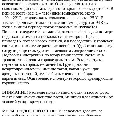
освещение противопоказано. Очень чувствительна к
сквознякам, располагать вдали от открытых окон, форточек. В
период роста (весна – лето) днем температура около
+20..+22°С, не допускать повышения выше чем +25°C. В
зимнее время желательно снижение температуры до +18°C,
хотя в зимнем периоде покоя аглаонема не нуждается.
Поливать следует только мягкой, отстоявшейся водой по мере
подсыхания земли на несколько сантиметров. Перелив
приведёт к потере красок листьев, а в последствии к корневой
гнили, в таком случае растение погибнет. Удобрения данному
сотру подбирать аккуратно с меньшим содержанием азота.
Подробная инструкция по уходу прилагается. Растение в
транспортировочном горшке диаметром 12см, советуем
пересадить в горшок не менее 1л. Грунт рыхлый,
воздухопроницаемый, именно такой, какой нужен для
ароидных растений, лучше брать специальный для
вариегатных. Обязательно используйте хорошо дренирующие
горшки, кашпо.
ВНИМАНИЕ! Растение может немного отличаться от фото,
так как они имеют свойство расти, меняться в зависимости от
условий ухода, времени года.
МЕРЫ ПРЕДОСТОРОЖНОСТИ: аглаонема ядовита, ее
млечный сок, попадая на кожу или слизистые оболочки,