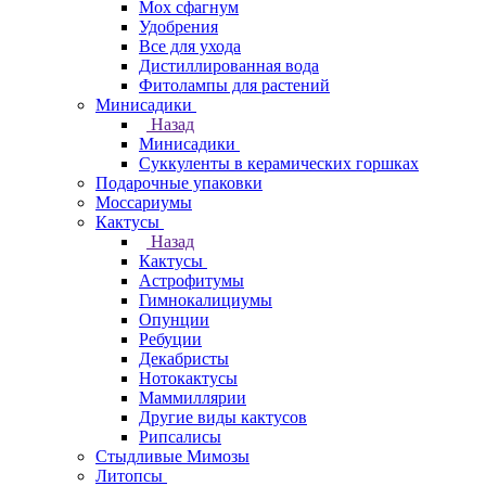
Мох сфагнум
Удобрения
Все для ухода
Дистиллированная вода
Фитолампы для растений
Минисадики
Назад
Минисадики
Суккуленты в керамических горшках
Подарочные упаковки
Моссариумы
Кактусы
Назад
Кактусы
Астрофитумы
Гимнокалициумы
Опунции
Ребуции
Декабристы
Нотокактусы
Маммиллярии
Другие виды кактусов
Рипсалисы
Стыдливые Мимозы
Литопсы