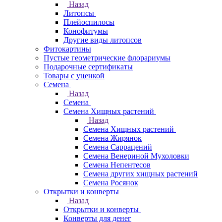
Назад
Литопсы
Плейоспилосы
Конофитумы
Другие виды литопсов
Фитокартины
Пустые геометрические флорариумы
Подарочные сертификаты
Товары с уценкой
Семена
Назад
Семена
Семена Хищных растений
Назад
Семена Хищных растений
Семена Жирянок
Семена Саррацений
Семена Венериной Мухоловки
Семена Непентесов
Семена других хищных растений
Семена Росянок
Открытки и конверты
Назад
Открытки и конверты
Конверты для денег