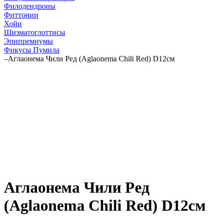
Филодендроны
Фиттонии
Хойи
Шизматоглоттисы
Эпипремнумы
Фикусы Пумила
–
Аглаонема Чили Ред (Aglaonema Chili Red) D12см
Аглаонема Чили Ред
(Aglaonema Chili Red) D12см