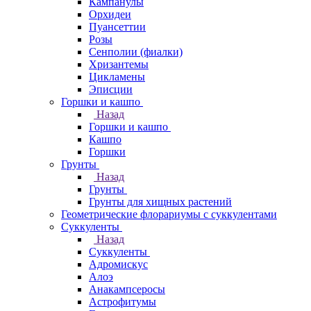
Кампанулы
Орхидеи
Пуансеттии
Розы
Сенполии (фиалки)
Хризантемы
Цикламены
Эписции
Горшки и кашпо
Назад
Горшки и кашпо
Кашпо
Горшки
Грунты
Назад
Грунты
Грунты для хищных растений
Геометрические флорариумы с суккулентами
Суккуленты
Назад
Суккуленты
Адромискус
Алоэ
Анакампсеросы
Астрофитумы