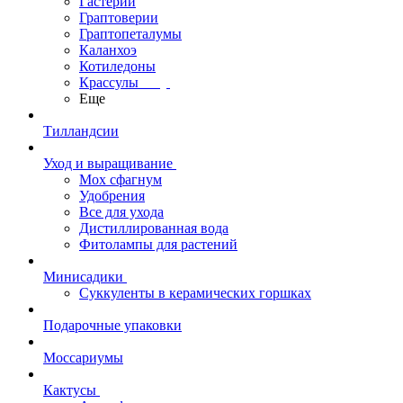
Гастерии
Граптоверии
Граптопеталумы
Каланхоэ
Котиледоны
Крассулы
Еще
Тилландсии
Уход и выращивание
Мох сфагнум
Удобрения
Все для ухода
Дистиллированная вода
Фитолампы для растений
Минисадики
Суккуленты в керамических горшках
Подарочные упаковки
Моссариумы
Кактусы