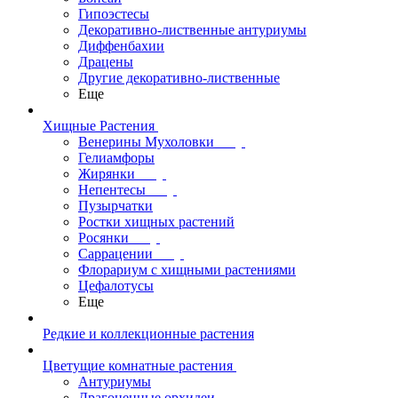
Гипоэстесы
Декоративно-лиственные антуриумы
Диффенбахии
Драцены
Другие декоративно-лиственные
Еще
Хищные Растения
Венерины Мухоловки
Гелиамфоры
Жирянки
Непентесы
Пузырчатки
Ростки хищных растений
Росянки
Саррацении
Флорариум с хищными растениями
Цефалотусы
Еще
Редкие и коллекционные растения
Цветущие комнатные растения
Антуриумы
Драгоценные орхидеи