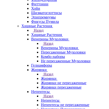
Фиттонии
Хойи
Шизматоглоттисы
Эпипремнумы
Фикусы Пумила
Хищные Растения
Назад
Хищные Растения
Венерины Мухоловки
Назад
Венерины Мухоловки
Пересаженные Мухоловки
Комбо наборы
Не пересаженные Мухоловки
Гелиамфоры
Жирянки
Назад
Жирянки
Жирянки не пересаженные
Жирянки пересаженные
Непентесы
Назад
Непентесы
Непентесы не пересаженные