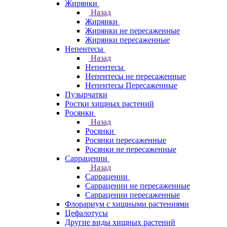
Жирянки
Назад
Жирянки
Жирянки не пересаженные
Жирянки пересаженные
Непентесы
Назад
Непентесы
Непентесы не пересаженные
Непентесы Пересаженные
Пузырчатки
Ростки хищных растений
Росянки
Назад
Росянки
Росянки пересаженные
Росянки не пересаженные
Саррацении
Назад
Саррацении
Саррацении не пересаженные
Саррацении пересаженные
Флорариум с хищными растениями
Цефалотусы
Другие виды хищных растений