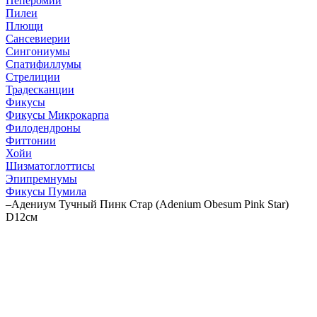
Пеперомии
Пилеи
Плющи
Сансевиерии
Сингониумы
Спатифиллумы
Стрелиции
Традесканции
Фикусы
Фикусы Микрокарпа
Филодендроны
Фиттонии
Хойи
Шизматоглоттисы
Эпипремнумы
Фикусы Пумила
–
Адениум Тучный Пинк Стар (Adenium Obesum Pink Star)
D12см