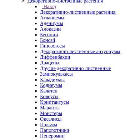
Декоративно-лиственные растения
Назад
Декоративно-лиственные растения
Аглаонемы
Адениумы
Алоказии
Бегонии
Бонсай
Гипоэстесы
Декоративно-лиственные антуриумы
Диффенбахии
Драцены
Другие декоративно-лиственные
Замиокулькасы
Каладиумы
Кодиеумы
Калатеи
Колеусы
Криптантусы
Маранты
Монстеры
Оксалисы
Пальмы
Папоротники
Пеперомии