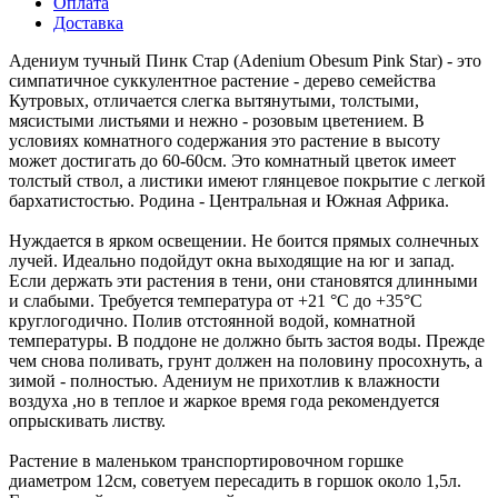
Оплата
Доставка
Адениум тучный Пинк Стар (Adenium Obesum Pink Star) - это
симпатичное суккулентное растение - дерево семейства
Кутровых, отличается слегка вытянутыми, толстыми,
мясистыми листьями и нежно - розовым цветением. В
условиях комнатного содержания это растение в высоту
может достигать до 60-60см. Это комнатный цветок имеет
толстый ствол, а листики имеют глянцевое покрытие с легкой
бархатистостью. Родина - Центральная и Южная Африка.
Нуждается в ярком освещении. Не боится прямых солнечных
лучей. Идеально подойдут окна выходящие на юг и запад.
Если держать эти растения в тени, они становятся длинными
и слабыми. Требуется температура от +21 °С до +35°С
круглогодично. Полив отстоянной водой, комнатной
температуры. В поддоне не должно быть застоя воды. Прежде
чем снова поливать, грунт должен на половину просохнуть, а
зимой - полностью. Адениум не прихотлив к влажности
воздуха ,но в теплое и жаркое время года рекомендуется
опрыскивать листву.
Растение в маленьком транспортировочном горшке
диаметром 12см, советуем пересадить в горшок около 1,5л.