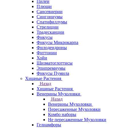
Пилеи
Плющи
Сансевиерии
Сингониумы
Спатифиллумы
Стрелиции
Традесканции
Фикусы
Фикусы Микрокарпа
Филодендроны
Фиттонии
Хойи
Шизматоглоттисы
Эпипремнумы
Фикусы Пумила
Хищные Растения
Назад
Хищные Растения
Венерины Мухоловки
Назад
Венерины Мухоловки
Пересаженные Мухоловки
Комбо наборы
Не пересаженные Мухоловки
Гелиамфоры