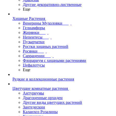
Другие декоративно-лиственные
Еще
Хищные Растения
Венерины Мухоловки
Гелиамфоры
Жирянки
Непентесы
Пузырчатки
Ростки хищных растений
Росянки
Саррацении
Флорариум с хищными растениями
Цефалотусы
Еще
Редкие и коллекционные растения
Цветущие комнатные растения
Антуриумы
Драгоценные орхидеи
Другие виды цветущих растений
Зантедескии
Каланхоэ Розалины