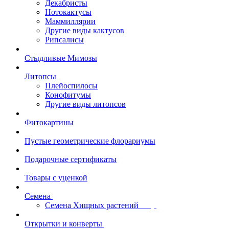
Декабристы
Нотокактусы
Маммиллярии
Другие виды кактусов
Рипсалисы
Стыдливые Мимозы
Литопсы
Плейоспилосы
Конофитумы
Другие виды литопсов
Фитокартины
Пустые геометрические флорариумы
Подарочные сертификаты
Товары с уценкой
Семена
Семена Хищных растений
Открытки и конверты