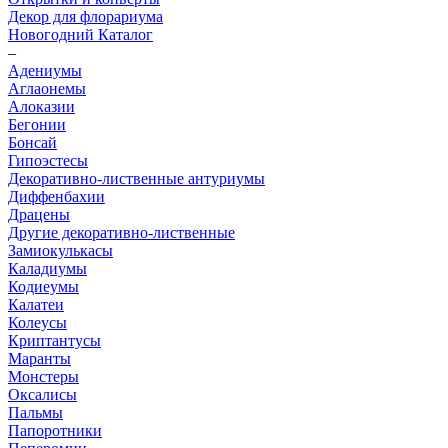
Декор для флорариума
Новогодний Каталог
–
Адениумы
Аглаонемы
Алоказии
Бегонии
Бонсай
Гипоэстесы
Декоративно-лиственные антуриумы
Диффенбахии
Драцены
Другие декоративно-лиственные
Замиокулькасы
Каладиумы
Кодиеумы
Калатеи
Колеусы
Криптантусы
Маранты
Монстеры
Оксалисы
Пальмы
Папоротники