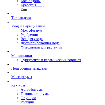
Котиледоны
Крассулы
Еще
Тилландсии
Уход и выращивание
Мох сфагнум
Удобрения
Все для ухода
Дистиллированная вода
Фитолампы для растений
Минисадики
Суккуленты в керамических горшках
Подарочные упаковки
Моссариумы
Кактусы
Астрофитумы
Гимнокалициумы
Опунции
Ребуции