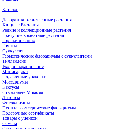
–
Каталог
–
Декоративно-лиственные растения
Хищные Растения
Редкие и коллекционные растения
Цветущие комнатные растения
Горшки и кашпо
Грунты
Суккуленты
Геометрические флорариумы с суккулентами
Тилландсии
Уход и выращивание
Минисадики
Подарочные упаковки
Моссариумы
Кактусы
Стыдливые Мимозы
Литопсы
Фитокартины
Пустые геометрические флорариумы
Подарочные сертификаты
Товары с уценкой
Семена
Открытки и конверты