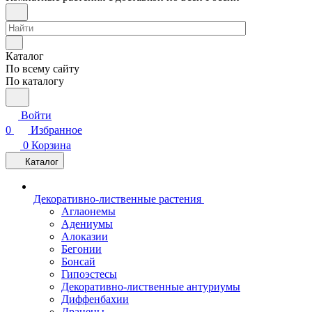
Каталог
По всему сайту
По каталогу
Войти
0
Избранное
0
Корзина
Каталог
Декоративно-лиственные растения
Аглаонемы
Адениумы
Алоказии
Бегонии
Бонсай
Гипоэстесы
Декоративно-лиственные антуриумы
Диффенбахии
Драцены