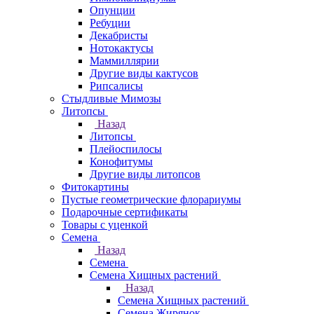
Опунции
Ребуции
Декабристы
Нотокактусы
Маммиллярии
Другие виды кактусов
Рипсалисы
Стыдливые Мимозы
Литопсы
Назад
Литопсы
Плейоспилосы
Конофитумы
Другие виды литопсов
Фитокартины
Пустые геометрические флорариумы
Подарочные сертификаты
Товары с уценкой
Семена
Назад
Семена
Семена Хищных растений
Назад
Семена Хищных растений
Семена Жирянок