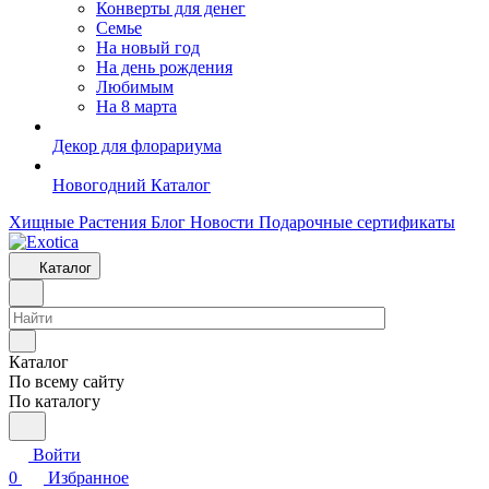
Конверты для денег
Семье
На новый год
На день рождения
Любимым
На 8 марта
Декор для флорариума
Новогодний Каталог
Хищные Растения
Блог
Новости
Подарочные сертификаты
Каталог
Каталог
По всему сайту
По каталогу
Войти
0
Избранное