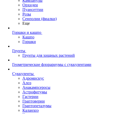
Кампанулы
Орхидеи
Пуансеттии
Розы
Сенполии (фиалки)
Еще
Горшки и кашпо
Кашпо
Горшки
Грунты
Грунты для хищных растений
Геометрические флорариумы с суккулентами
Суккуленты
Адромискус
Алоэ
Анакампсеросы
Астрофитумы
Гастерии
Граптоверии
Граптопеталумы
Каланхоэ