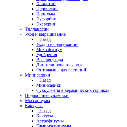
Хавортии
Церопегии
Эониумы
Эуфорбии
Эхеверии
Тилландсии
Уход и выращивание
Назад
Уход и выращивание
Мох сфагнум
Удобрения
Все для ухода
Дистиллированная вода
Фитолампы для растений
Минисадики
Назад
Минисадики
Суккуленты в керамических горшках
Подарочные упаковки
Моссариумы
Кактусы
Назад
Кактусы
Астрофитумы
Гимнокалициумы