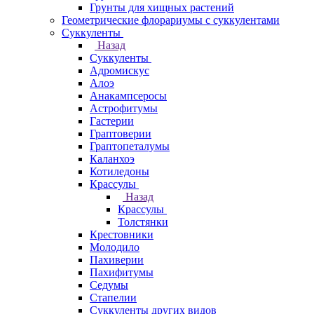
Грунты для хищных растений
Геометрические флорариумы с суккулентами
Суккуленты
Назад
Суккуленты
Адромискус
Алоэ
Анакампсеросы
Астрофитумы
Гастерии
Граптоверии
Граптопеталумы
Каланхоэ
Котиледоны
Крассулы
Назад
Крассулы
Толстянки
Крестовники
Молодило
Пахиверии
Пахифитумы
Седумы
Стапелии
Суккуленты других видов