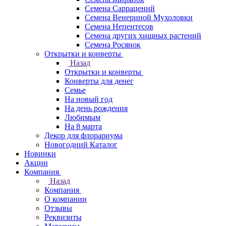
Семена Саррацений
Семена Венериной Мухоловки
Семена Непентесов
Семена других хищных растений
Семена Росянок
Открытки и конверты
Назад
Открытки и конверты
Конверты для денег
Семье
На новый год
На день рождения
Любимым
На 8 марта
Декор для флорариума
Новогодний Каталог
Новинки
Акции
Компания
Назад
Компания
О компании
Отзывы
Реквизиты