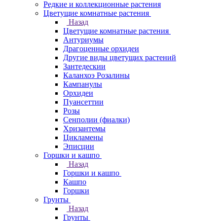
Редкие и коллекционные растения
Цветущие комнатные растения
Назад
Цветущие комнатные растения
Антуриумы
Драгоценные орхидеи
Другие виды цветущих растений
Зантедескии
Каланхоэ Розалины
Кампанулы
Орхидеи
Пуансеттии
Розы
Сенполии (фиалки)
Хризантемы
Цикламены
Эписции
Горшки и кашпо
Назад
Горшки и кашпо
Кашпо
Горшки
Грунты
Назад
Грунты