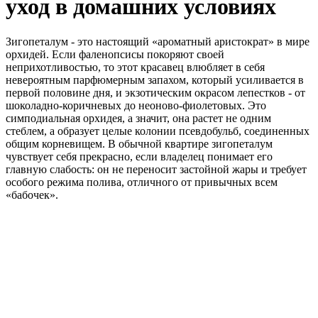
уход в домашних условиях
Зигопеталум - это настоящий «ароматный аристократ» в мире
орхидей. Если фаленопсисы покоряют своей
неприхотливостью, то этот красавец влюбляет в себя
невероятным парфюмерным запахом, который усиливается в
первой половине дня, и экзотическим окрасом лепестков - от
шоколадно-коричневых до неоново-фиолетовых. Это
симподиальная орхидея, а значит, она растет не одним
стеблем, а образует целые колонии псевдобульб, соединенных
общим корневищем. В обычной квартире зигопеталум
чувствует себя прекрасно, если владелец понимает его
главную слабость: он не переносит застойной жары и требует
особого режима полива, отличного от привычных всем
«бабочек».