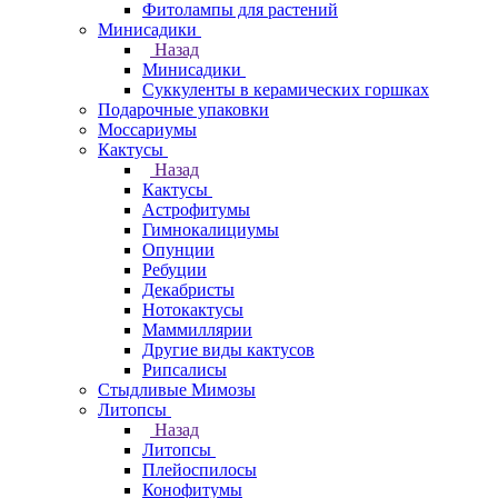
Фитолампы для растений
Минисадики
Назад
Минисадики
Суккуленты в керамических горшках
Подарочные упаковки
Моссариумы
Кактусы
Назад
Кактусы
Астрофитумы
Гимнокалициумы
Опунции
Ребуции
Декабристы
Нотокактусы
Маммиллярии
Другие виды кактусов
Рипсалисы
Стыдливые Мимозы
Литопсы
Назад
Литопсы
Плейоспилосы
Конофитумы