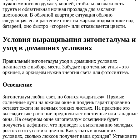
нужно «много воздуха» у корней, стабильная влажность
грунта и обязательная ночная прохлада для закладки
цветоносов. В обычной квартире ситуация обычно
следующая: если растение стоит на жарком подоконнике над
батареей, оно быстро «сгорает» или отказывается цвести.
Условия выращивания зигопеталума и
уход в домашних условиях
Правильный зигопеталум уход в домашних условиях
начинается с выбора места. Забудьте про темные углы - это
орхидея, а орхидеям нужна энергия света для фотосинтеза.
Освещение
Зигопеталум любит свет, но боится «жариться». Прямые
солнечные лучи на южном окне в полдень гарантированно
оставят ожоги на нежных тонких листьях. На практике это
выглядит так: растение предпочитает восточные или западные
окна. На северном окне зигопеталум освещение будет
получать в дефиците, что приведет к вытягиванию молодых
ростов и отсутствию цветов. Как узнать в домашних
условиях, сколько люксов получает ваша орхидея? Установите