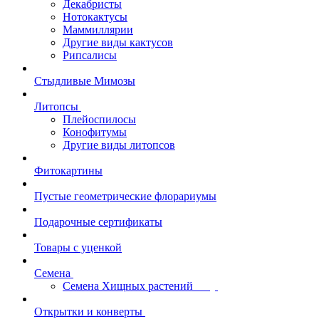
Декабристы
Нотокактусы
Маммиллярии
Другие виды кактусов
Рипсалисы
Стыдливые Мимозы
Литопсы
Плейоспилосы
Конофитумы
Другие виды литопсов
Фитокартины
Пустые геометрические флорариумы
Подарочные сертификаты
Товары с уценкой
Семена
Семена Хищных растений
Открытки и конверты