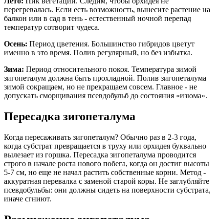
Лето:
Пик вегетации. Следим, чтобы орхидея не
перегревалась. Если есть возможность, вынесите растение на
балкон или в сад в тень - естественный ночной перепад
температур сотворит чудеса.
Осень:
Период цветения. Большинство гибридов цветут
именно в это время. Полив регулярный, но без избытка.
Зима:
Период относительного покоя. Температура зимой
зигопеталум должна быть прохладной. Полив зигопеталума
зимой сокращаем, но не прекращаем совсем. Главное - не
допускать сморщивания псевдобульб до состояния «изюма».
Пересадка зигопеталума
Когда пересаживать зигопеталум? Обычно раз в 2-3 года,
когда субстрат превращается в труху или орхидея буквально
вылезает из горшка. Пересадка зигопеталума проводится
строго в начале роста нового побега, когда он достиг высоты
5-7 см, но еще не начал растить собственные корни. Метод -
аккуратная перевалка с заменой старой коры. Не заглубляйте
псевдобульбы: они должны сидеть на поверхности субстрата,
иначе сгниют.