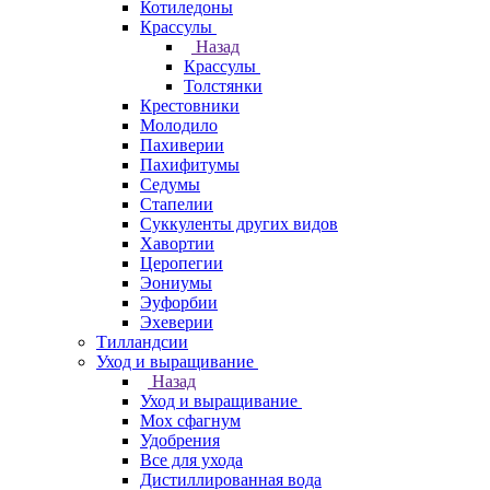
Котиледоны
Крассулы
Назад
Крассулы
Толстянки
Крестовники
Молодило
Пахиверии
Пахифитумы
Седумы
Стапелии
Суккуленты других видов
Хавортии
Церопегии
Эониумы
Эуфорбии
Эхеверии
Тилландсии
Уход и выращивание
Назад
Уход и выращивание
Мох сфагнум
Удобрения
Все для ухода
Дистиллированная вода