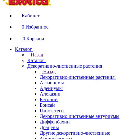
Кабинет
0
Избранное
0
Корзина
Каталог
Назад
Каталог
Декоративно-лиственные растения
Назад
Декоративно-лиственные растения
Аглаонемы
Адениумы
Алоказии
Бегонии
Бонсай
Гипоэстесы
Декоративно-лиственные антуриумы
Диффенбахии
Драцены
Другие декоративно-лиственные
Замиокулькасы