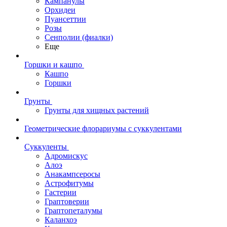
Кампанулы
Орхидеи
Пуансеттии
Розы
Сенполии (фиалки)
Еще
Горшки и кашпо
Кашпо
Горшки
Грунты
Грунты для хищных растений
Геометрические флорариумы с суккулентами
Суккуленты
Адромискус
Алоэ
Анакампсеросы
Астрофитумы
Гастерии
Граптоверии
Граптопеталумы
Каланхоэ