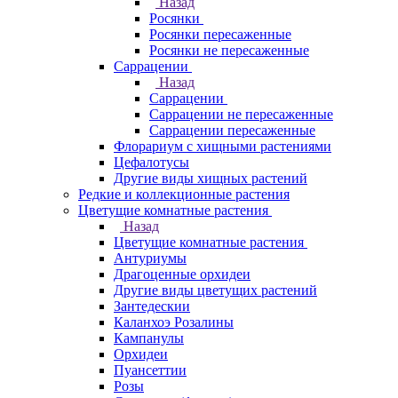
Назад
Росянки
Росянки пересаженные
Росянки не пересаженные
Саррацении
Назад
Саррацении
Саррацении не пересаженные
Саррацении пересаженные
Флорариум с хищными растениями
Цефалотусы
Другие виды хищных растений
Редкие и коллекционные растения
Цветущие комнатные растения
Назад
Цветущие комнатные растения
Антуриумы
Драгоценные орхидеи
Другие виды цветущих растений
Зантедескии
Каланхоэ Розалины
Кампанулы
Орхидеи
Пуансеттии
Розы