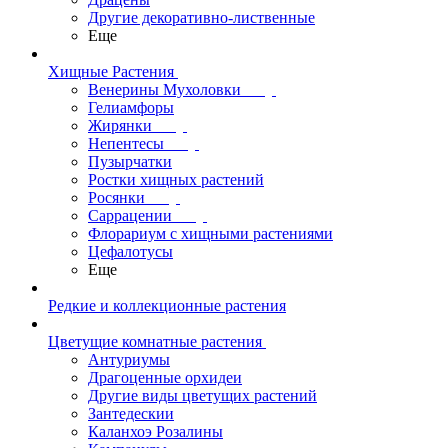
Другие декоративно-лиственные
Еще
Хищные Растения
Венерины Мухоловки
Гелиамфоры
Жирянки
Непентесы
Пузырчатки
Ростки хищных растений
Росянки
Саррацении
Флорариум с хищными растениями
Цефалотусы
Еще
Редкие и коллекционные растения
Цветущие комнатные растения
Антуриумы
Драгоценные орхидеи
Другие виды цветущих растений
Зантедескии
Каланхоэ Розалины