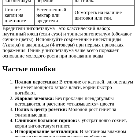
зигопеталум
перелив
на гниль.
Липкие
Естественный
Осмотреть на наличие
капли на
нектар или
щитовки или тли.
цветоносе
вредители
Вредители зигопеталума - это классический набор:
паутинный клещ (если сухо) и трипсы зигопеталум (обожают
сочные цветы). Используйте современные инсектициды
(Актара) и акарициды (Фитоверм) при первых признаках
поражения. Гниль у зигопеталума чаще всего поражает
основание молодого роста при попадании воды.
Частые ошибки
Полная пересушка:
В отличие от каттлей, зигопеталум
не имеет мощного запаса влаги, корни быстро
погибают.
Жаркая зимовка:
Без прохлады псевдобульбы
истощаются, и растение «отказывается» цвести.
Полив в центр розетки:
Молодой рост гниет за
считанные дни.
Слишком большой горшок:
Субстрат долго сохнет,
корни зигопеталум гниют.
Игнорирование вентиляции:
В застойном влажном
воздухе мгновенно развиваются грибковые