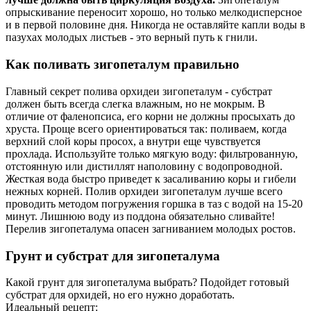
опрыскивание переносит хорошо, но только мелкодисперсное
и в первой половине дня. Никогда не оставляйте капли воды в
пазухах молодых листьев - это верный путь к гнили.
Как поливать зигопеталум правильно
Главный секрет полива орхидеи зигопеталум - субстрат
должен быть всегда слегка влажным, но не мокрым. В
отличие от фаленопсиса, его корни не должны просыхать до
хруста. Проще всего ориентироваться так: поливаем, когда
верхний слой коры просох, а внутри еще чувствуется
прохлада. Используйте только мягкую воду: фильтрованную,
отстоянную или дистиллят наполовину с водопроводной.
Жесткая вода быстро приведет к засаливанию коры и гибели
нежных корней. Полив орхидеи зигопеталум лучше всего
проводить методом погружения горшка в таз с водой на 15-20
минут. Лишнюю воду из поддона обязательно сливайте!
Перелив зигопеталума опасен загниванием молодых ростов.
Грунт и субстрат для зигопеталума
Какой грунт для зигопеталума выбрать? Подойдет готовый
субстрат для орхидей, но его нужно доработать.
Идеальный рецепт: