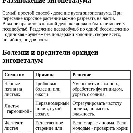
Размножение зигопеталума
Самый простой способ - деление куста зигопеталума. При
пересадке взрослое растение можно разрезать на части.
Важное правило: в каждой деленке должно быть не менее 3
псевдобульб. Разделение псевдобульб по одной бессмысленно
- одинокая «бульба» без поддержки колонии, скорее всего,
погибнет, не дав роста.
Болезни и вредители орхидеи
зигопеталум
Симптом
Причина
Решение
Черные
Грибковые
Уменьшить влажность,
пятна на
болезни или
обработать фунгицидом,
листьях
ожоги
убрать с солнца.
Неравномерный
Отрегулировать частоту
Листья
полив, сухой
полива, повысить
«гармошкой»
воздух
влажность.
Желтеют
Естественное
Если старые - норма. Если
листья
старение или
молодые - проверить корни