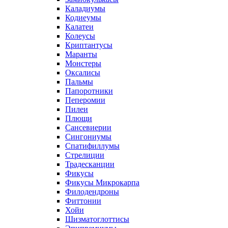
Каладиумы
Кодиеумы
Калатеи
Колеусы
Криптантусы
Маранты
Монстеры
Оксалисы
Пальмы
Папоротники
Пеперомии
Пилеи
Плющи
Сансевиерии
Сингониумы
Спатифиллумы
Стрелиции
Традесканции
Фикусы
Фикусы Микрокарпа
Филодендроны
Фиттонии
Хойи
Шизматоглоттисы