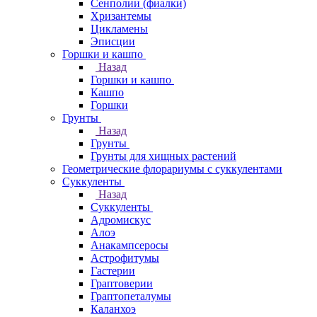
Сенполии (фиалки)
Хризантемы
Цикламены
Эписции
Горшки и кашпо
Назад
Горшки и кашпо
Кашпо
Горшки
Грунты
Назад
Грунты
Грунты для хищных растений
Геометрические флорариумы с суккулентами
Суккуленты
Назад
Суккуленты
Адромискус
Алоэ
Анакампсеросы
Астрофитумы
Гастерии
Граптоверии
Граптопеталумы
Каланхоэ