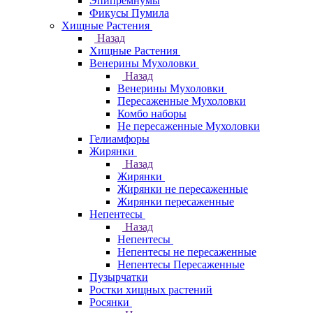
Эпипремнумы
Фикусы Пумила
Хищные Растения
Назад
Хищные Растения
Венерины Мухоловки
Назад
Венерины Мухоловки
Пересаженные Мухоловки
Комбо наборы
Не пересаженные Мухоловки
Гелиамфоры
Жирянки
Назад
Жирянки
Жирянки не пересаженные
Жирянки пересаженные
Непентесы
Назад
Непентесы
Непентесы не пересаженные
Непентесы Пересаженные
Пузырчатки
Ростки хищных растений
Росянки