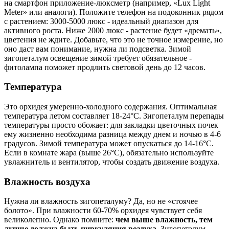
на смартфон приложение-люксметр (например, «Lux Light
Meter» или аналоги). Положите телефон на подоконник рядом
с растением: 3000-5000 люкс - идеальный диапазон для
активного роста. Ниже 2000 люкс - растение будет «дремать»,
цветения не ждите. Добавьте, что это не точное измерение, но
оно даст вам понимание, нужна ли подсветка. Зимой
зигопеталум освещение зимой требует обязательное -
фитолампа поможет продлить световой день до 12 часов.
Температура
Это орхидея умеренно-холодного содержания. Оптимальная
температура летом составляет 18-24°C. Зигопеталум перепады
температуры просто обожает: для закладки цветочных почек
ему жизненно необходима разница между днем и ночью в 4-6
градусов. Зимой температура может опускаться до 14-16°C.
Если в комнате жара (выше 26°C), обязательно используйте
увлажнитель и вентилятор, чтобы создать движение воздуха.
Влажность воздуха
Нужна ли влажность зигопеталуму? Да, но не «стоячее
болото». При влажности 60-70% орхидея чувствует себя
великолепно. Однако помните:
чем выше влажность, тем
лучше должна быть циркуляция воздуха.
Зигопеталум