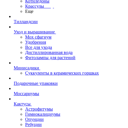
Котиледоны
Крассулы
Еще
Тилландсии
Уход и выращивание
Мох сфагнум
Удобрения
Все для ухода
Дистиллированная вода
Фитолампы для растений
Минисадики
Суккуленты в керамических горшках
Подарочные упаковки
Моссариумы
Кактусы
Астрофитумы
Гимнокалициумы
Опунции
Ребуции