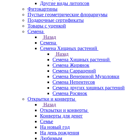
Другие виды литопсов
Фитокартины
Пустые геометрические флорариумы
Подарочные сертификаты
Товары с уценкой
Семена
Назад
Семена
Семена Хищных растений
Назад
Семена Хищных растений
Семена Жирянок
Семена Саррацений
Семена Венериной Мухоловки
Семена Непентесов
Семена других хищных растений
Семена Росянок
Открытки и конверты
Назад
Открытки и конверты
Конверты для денег
Семье
На новый год
На день рождения
Любимым