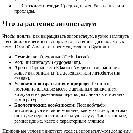
Сложность ухода:
Средняя, важен баланс влаги и
прохлады.
Что за растение зигопеталум
Чтобы понять, как выращивать зигопеталум, нужно заглянуть
в его биологический паспорт. Это растение - дитя влажных
лесов Южной Америки, преимущественно Бразилии.
Семейство
: Орхидные (Orchidaceae).
Род:
Зигопеталум (Zygopetalum).
Ареал
: Горные леса Южной Америки, где растения
живут как эпифиты (на деревьях) или литофиты (на
скалах).
Условия произрастания в природе:
Тенистые,
постоянно влажные места с активным движением
воздуха и выраженным перепадом дневных и ночных
температур.
Биологические особенности:
Псевдобульбы
зигопеталума не такие мощные, как у каттлей, поэтому
они хуже переносят длительную засуху. Листья тонкие,
ремневидные, часто с характерным глянцем.
Природные условия диктуют уход за зигопеталумом дома: ему