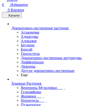
0
Избранное
0
Корзина
Каталог
Декоративно-лиственные растения
Аглаонемы
Адениумы
Алоказии
Бегонии
Бонсай
Гипоэстесы
Декоративно-лиственные антуриумы
Диффенбахии
Драцены
Другие декоративно-лиственные
Еще
Хищные Растения
Венерины Мухоловки
Гелиамфоры
Жирянки
Непентесы
Пузырчатки