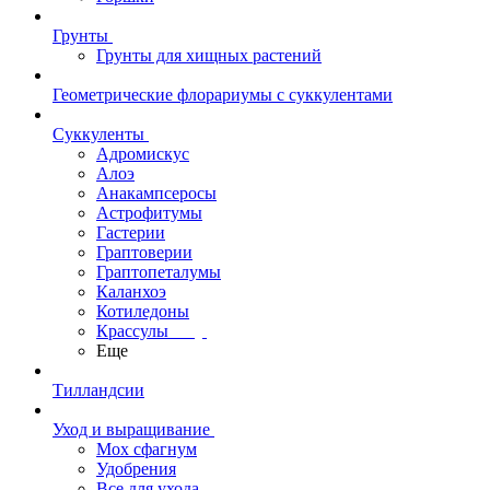
Грунты
Грунты для хищных растений
Геометрические флорариумы с суккулентами
Суккуленты
Адромискус
Алоэ
Анакампсеросы
Астрофитумы
Гастерии
Граптоверии
Граптопеталумы
Каланхоэ
Котиледоны
Крассулы
Еще
Тилландсии
Уход и выращивание
Мох сфагнум
Удобрения
Все для ухода