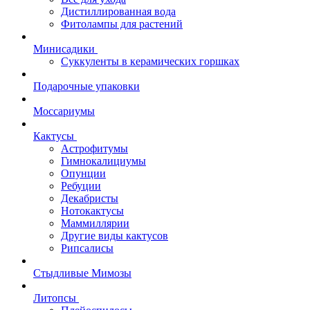
Дистиллированная вода
Фитолампы для растений
Минисадики
Суккуленты в керамических горшках
Подарочные упаковки
Моссариумы
Кактусы
Астрофитумы
Гимнокалициумы
Опунции
Ребуции
Декабристы
Нотокактусы
Маммиллярии
Другие виды кактусов
Рипсалисы
Стыдливые Мимозы
Литопсы