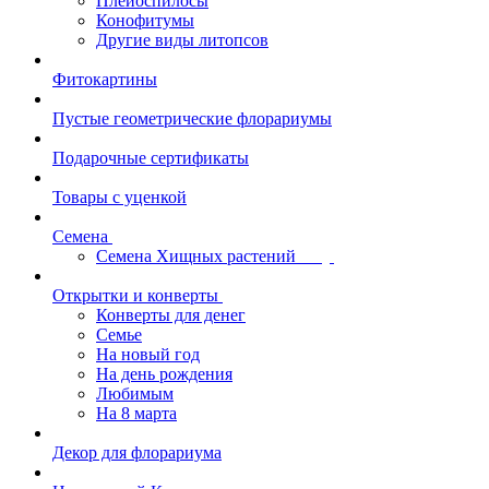
Плейоспилосы
Конофитумы
Другие виды литопсов
Фитокартины
Пустые геометрические флорариумы
Подарочные сертификаты
Товары с уценкой
Семена
Семена Хищных растений
Открытки и конверты
Конверты для денег
Семье
На новый год
На день рождения
Любимым
На 8 марта
Декор для флорариума