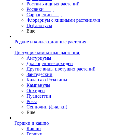
Ростки хищных растений
Росянки
Саррацении
Флорариум с хищными растениями
Цефалотусы
Еще
Редкие и коллекционные растения
Цветущие комнатные растения
Антуриумы
Драгоценные орхидеи
Другие виды цветущих растений
Зантедескии
Каланхоэ Розалины
Кампанулы
Орхидеи
Пуансеттии
Розы
Сенполии (фиалки)
Еще
Горшки и кашпо
Кашпо
Горшки