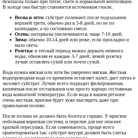
безопасна только при тепле, свете и нормальной вентиляции.
В холоде она быстро становится источником гнили.
Весна и лето:
субстрат поливают после подсыхания
верхней трети, обычно раз в 5-8 дней, но не по
календарю, а по состоянию смеси.
Осень:
интервалы увеличиваются, чаще 7-10 дней.
Зима:
обычно 10-14 дней или реже, если прохладно и
мало света.
Розетка:
в теплый период можно держать немного
воды, обновляя ее каждые 3-7 дней; зимой розетку
лучше оставлять сухой или почти сухой.
Вода нужна мягкая или хотя бы умеренно мягкая. Жесткая
водопроводная вода со временем оставляет налет, дает пятна и
засоляет субстрат. Лучше всего подходит фильтрованная,
кипяченая после отстаивания или просто хорошо отстоянная
вода комнатной температуры. Если вода в вашем регионе
очень жесткая, вриезия будет хуже выглядеть даже при
правильном поливе.
После полива не должно быть болота в горшке. У вриезии
небольшая корневая система, и перелив для нее опаснее
краткой пересушки. Если сомневаетесь, проще всего
ориентироваться так: субстрат внутри должен быть слегка