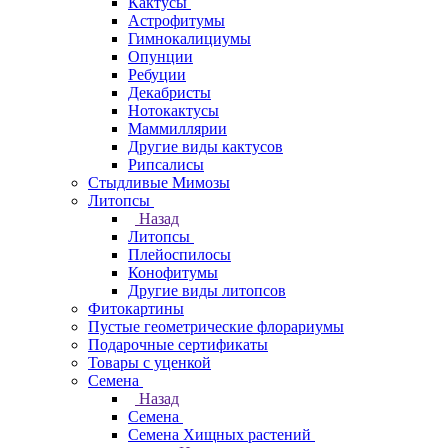
Кактусы
Астрофитумы
Гимнокалициумы
Опунции
Ребуции
Декабристы
Нотокактусы
Маммиллярии
Другие виды кактусов
Рипсалисы
Стыдливые Мимозы
Литопсы
Назад
Литопсы
Плейоспилосы
Конофитумы
Другие виды литопсов
Фитокартины
Пустые геометрические флорариумы
Подарочные сертификаты
Товары с уценкой
Семена
Назад
Семена
Семена Хищных растений