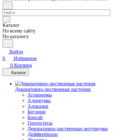
Каталог
По всему сайту
По каталогу
Войти
0
Избранное
0
Корзина
Каталог
Декоративно-лиственные растения
Аглаонемы
Адениумы
Алоказии
Бегонии
Бонсай
Гипоэстесы
Декоративно-лиственные антуриумы
Диффенбахии
Драцены