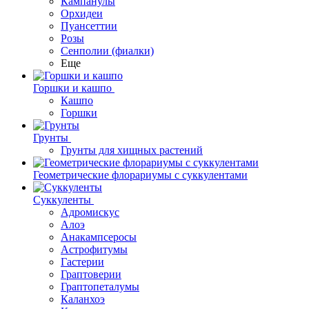
Кампанулы
Орхидеи
Пуансеттии
Розы
Сенполии (фиалки)
Еще
Горшки и кашпо
Кашпо
Горшки
Грунты
Грунты для хищных растений
Геометрические флорариумы с суккулентами
Суккуленты
Адромискус
Алоэ
Анакампсеросы
Астрофитумы
Гастерии
Граптоверии
Граптопеталумы
Каланхоэ