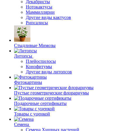
Декабристы
Нотокактусы
Маммиллярии
Другие виды кактусов
Рипсалисы
Стыдливые Мимозы
Литопсы
Плейоспилосы
Конофитумы
Другие виды литопсов
Фитокартины
Пустые геометрические флорариумы
Подарочные сертификаты
Товары с уценкой
Семена
Семена Хищных растений