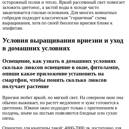
осторожный полив и тепло. Яркий рассеянный свет помогает
заложить цветонос, а застой воды в холоде часто
заканчивается гнилью основания. Для многих комнатных
гибридов подходит классическая "горшечная" схема
выращивания, хотя по своей биологии вриезия ближе к
эпифитам.
Условия выращивания вриезии и уход
в домашних условиях
Освещение, как узнать в домашних условиях
сколько люксов освещение в окне, фитолампе,
опиши какое приложение установить на
смартфон, чтобы понять сколько люксов
получает растение
Вриезия любит яркий, но мягкий свет. На северном окне она
обычно выживает, но растет медленнее и хуже готовится к
цветению. Южное окно подходит только с притенением в
полдень, иначе на листьях появляются бледные или сухие
пятна.
Ориентир для квартиры такой: 4000-7000 лк достаточно для