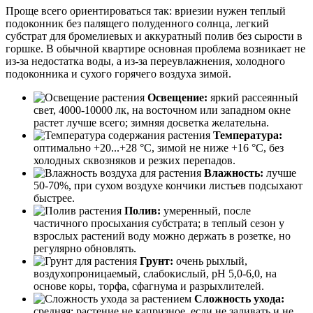
Проще всего ориентироваться так: вриезии нужен теплый
подоконник без палящего полуденного солнца, легкий
субстрат для бромелиевых и аккуратный полив без сырости в
горшке. В обычной квартире основная проблема возникает не
из-за недостатка воды, а из-за переувлажнения, холодного
подоконника и сухого горячего воздуха зимой.
Освещение:
яркий рассеянный
свет, 4000-10000 лк, на восточном или западном окне
растет лучше всего; зимняя досветка желательна.
Температура:
оптимально +20...+28 °C, зимой не ниже +16 °C, без
холодных сквозняков и резких перепадов.
Влажность:
лучше
50-70%, при сухом воздухе кончики листьев подсыхают
быстрее.
Полив:
умеренный, после
частичного просыхания субстрата; в теплый сезон у
взрослых растений воду можно держать в розетке, но
регулярно обновлять.
Грунт:
очень рыхлый,
воздухопроницаемый, слабокислый, pH 5,0-6,0, на
основе коры, торфа, сфагнума и разрыхлителей.
Сложность ухода:
средняя; растение не капризное, если не заливать и не