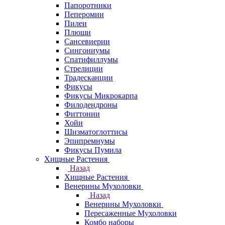
Папоротники
Пеперомии
Пилеи
Плющи
Сансевиерии
Сингониумы
Спатифиллумы
Стрелиции
Традесканции
Фикусы
Фикусы Микрокарпа
Филодендроны
Фиттонии
Хойи
Шизматоглоттисы
Эпипремнумы
Фикусы Пумила
Хищные Растения
Назад
Хищные Растения
Венерины Мухоловки
Назад
Венерины Мухоловки
Пересаженные Мухоловки
Комбо наборы