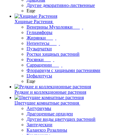
Другие декоративно-лиственные
Еще
Хищные Растения
Венерины Мухоловки
Гелиамфоры
Жирянки
Непентесы
Пузырчатки
Ростки хищных растений
Росянки
Саррацении
Флорариум с хищными растениями
Цефалотусы
Еще
Редкие и коллекционные растения
Цветущие комнатные растения
Антуриумы
Драгоценные орхидеи
Другие виды цветущих растений
Зантедескии
Каланхоэ Розалины