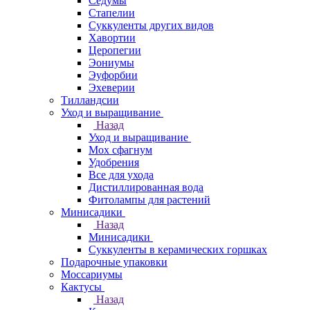
Седумы
Стапелии
Суккуленты других видов
Хавортии
Церопегии
Эониумы
Эуфорбии
Эхеверии
Тилландсии
Уход и выращивание
Назад
Уход и выращивание
Мох сфагнум
Удобрения
Все для ухода
Дистиллированная вода
Фитолампы для растений
Минисадики
Назад
Минисадики
Суккуленты в керамических горшках
Подарочные упаковки
Моссариумы
Кактусы
Назад