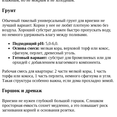
влажным, но не мокрым и не холодным.
Грунт
Обычный тяжелый универсальный грунт для вриезии не
лучший вариант. Корни у нее не любят плотную землю без
воздуха. Хороший субстрат должен быстро пропускать воду,
но немного удерживать влагу между поливами.
Подходящий pH:
5,0-6,0.
Основа смеси:
мелкая кора, верховой торф или кокос,
сфагнум, перлит, древесный уголь.
Готовый вариант:
субстрат для бромелиевых или для
орхидей с добавлением влагоемкого компонента.
Рабочая смесь для квартиры: 2 части мелкой коры, 1 часть
торфа или кокоса, 1 часть перлита, немного сфагнума и угля.
Такая структура особенно важна, если дома прохладно зимой.
Горшок и дренаж
Вриезии не нужен глубокий большой горшок. Слишком
просторная емкость сохнет медленно, а это повышает риск
загнивания корней и основания розетки.