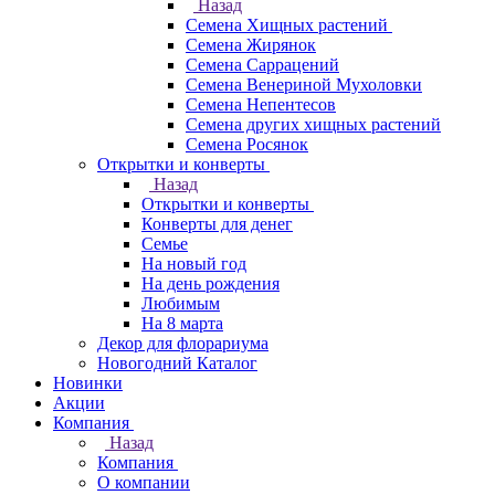
Назад
Семена Хищных растений
Семена Жирянок
Семена Саррацений
Семена Венериной Мухоловки
Семена Непентесов
Семена других хищных растений
Семена Росянок
Открытки и конверты
Назад
Открытки и конверты
Конверты для денег
Семье
На новый год
На день рождения
Любимым
На 8 марта
Декор для флорариума
Новогодний Каталог
Новинки
Акции
Компания
Назад
Компания
О компании