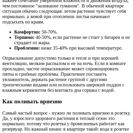
важнее сочетание умеренной влажности и движения воздуха,
чем постоянное "заливание туманом". В обычной квартире
ситуация обычно следующая: летом растение чувствует себя
нормально, а зимой при отоплении листья начинают
подсыхать по краям.
Комфортно:
50-70%.
Терпимо:
40-50%, если растение не стоит у батареи и не
страдает от жары.
Проблемно:
ниже 35-40% при высокой температуре.
Опрыскивание допустимо только в тепле и при хорошей
вентиляции, мелким распылом и не на ночь. Если в комнате
прохладно, частое опрыскивание может спровоцировать
пятна и грибные проблемы. Практичнее поставить
увлажнитель, держать растение группой с другими
тропическими видами или использовать широкий поддон с
влажным керамзитом без контакта дна горшка с водой.
Как поливать вриезию
Самый частый вопрос - нужно ли поливать вриезию в розетку.
Да, у взрослого здорового растения в теплый сезон это
нормально, потому что розетка у бромелиевых работает как
резервуар. Но важный нюанс в квартире такой: вода в розетке