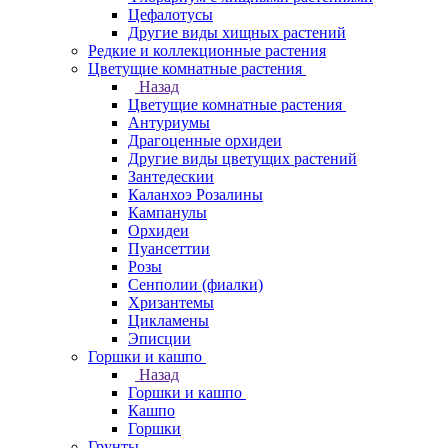
Цефалотусы
Другие виды хищных растений
Редкие и коллекционные растения
Цветущие комнатные растения
Назад
Цветущие комнатные растения
Антуриумы
Драгоценные орхидеи
Другие виды цветущих растений
Зантедескии
Каланхоэ Розалины
Кампанулы
Орхидеи
Пуансеттии
Розы
Сенполии (фиалки)
Хризантемы
Цикламены
Эписции
Горшки и кашпо
Назад
Горшки и кашпо
Кашпо
Горшки
Грунты