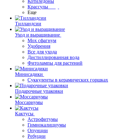
Котиледоны
Крассулы
Еще
Тилландсии
Уход и выращивание
Мох сфагнум
Удобрения
Все для ухода
Дистиллированная вода
Фитолампы для растений
Минисадики
Суккуленты в керамических горшках
Подарочные упаковки
Моссариумы
Кактусы
Астрофитумы
Гимнокалициумы
Опунции
Ребуции