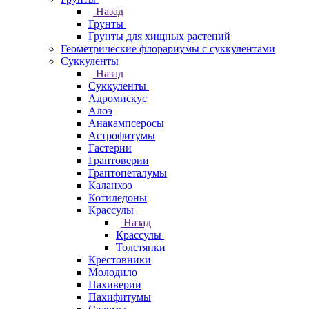
Назад
Грунты
Грунты для хищных растений
Геометрические флорариумы с суккулентами
Суккуленты
Назад
Суккуленты
Адромискус
Алоэ
Анакампсеросы
Астрофитумы
Гастерии
Граптоверии
Граптопеталумы
Каланхоэ
Котиледоны
Крассулы
Назад
Крассулы
Толстянки
Крестовники
Молодило
Пахиверии
Пахифитумы