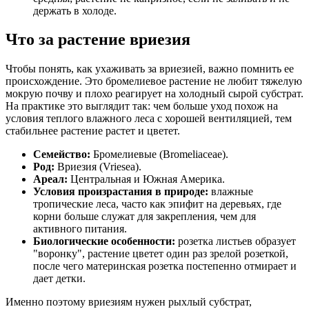
держать в холоде.
Что за растение вриезия
Чтобы понять, как ухаживать за вриезией, важно помнить ее
происхождение. Это бромелиевое растение не любит тяжелую
мокрую почву и плохо реагирует на холодный сырой субстрат.
На практике это выглядит так: чем больше уход похож на
условия теплого влажного леса с хорошей вентиляцией, тем
стабильнее растение растет и цветет.
Семейство:
Бромелиевые (Bromeliaceae).
Род:
Вриезия (Vriesea).
Ареал:
Центральная и Южная Америка.
Условия произрастания в природе:
влажные
тропические леса, часто как эпифит на деревьях, где
корни больше служат для закрепления, чем для
активного питания.
Биологические особенности:
розетка листьев образует
"воронку", растение цветет один раз зрелой розеткой,
после чего материнская розетка постепенно отмирает и
дает детки.
Именно поэтому вриезиям нужен рыхлый субстрат,