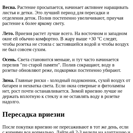
Весна.
Растение просыпается, начинает активнее наращивать
листья и детки. Это лучший период для пересадки и
отделения деток. Полив постепенно увеличивают, приучая
растение к более яркому свету.
Лето.
Вриезия растет лучше всего. На восточном и западном
окне ей обычно комфортно. В жару выше +30 °C следят,
чтобы розетка не стояла с застоявшейся водой и чтобы воздух
не был совсем сухим.
Осень.
Света становится меньше, и тут часто начинается
перелив "по старой памяти". Полив сокращают, воду в
розетке обновляют реже, подкормки постепенно убирают.
Зима.
Главные риски - холодный подоконник, сухой воздух от
батареи и нехватка света. Если окна северные и фитолампы
нет, рост почти останавливается. Зимой вриезию лучше не
держать вплотную к стеклу и не оставлять воду в розетке
надолго.
Пересадка вриезии
После покупки вриезию не пересаживают в тот же день, если
с корнями все нормально. Дайте ей 2-3 недели на адаптацию и