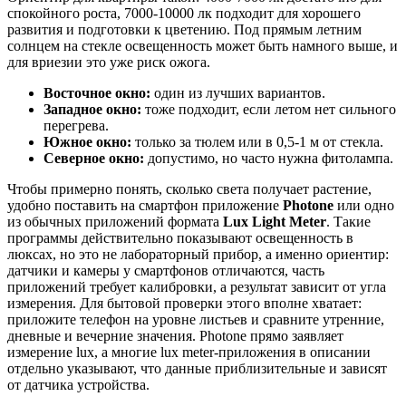
спокойного роста, 7000-10000 лк подходит для хорошего
развития и подготовки к цветению. Под прямым летним
солнцем на стекле освещенность может быть намного выше, и
для вриезии это уже риск ожога.
Восточное окно:
один из лучших вариантов.
Западное окно:
тоже подходит, если летом нет сильного
перегрева.
Южное окно:
только за тюлем или в 0,5-1 м от стекла.
Северное окно:
допустимо, но часто нужна фитолампа.
Чтобы примерно понять, сколько света получает растение,
удобно поставить на смартфон приложение
Photone
или одно
из обычных приложений формата
Lux Light Meter
. Такие
программы действительно показывают освещенность в
люксах, но это не лабораторный прибор, а именно ориентир:
датчики и камеры у смартфонов отличаются, часть
приложений требует калибровки, а результат зависит от угла
измерения. Для бытовой проверки этого вполне хватает:
приложите телефон на уровне листьев и сравните утренние,
дневные и вечерние значения. Photone прямо заявляет
измерение lux, а многие lux meter-приложения в описании
отдельно указывают, что данные приблизительные и зависят
от датчика устройства.