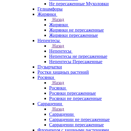
Не пересаженные Мухоловки
Гелиамфоры
Жирянки
Назад
Жирянки
Жирянки не пересаженные
Жирянки пересаженные
Непентесы
Назад
Непентесы
Непентесы не пересаженные
Непентесы Пересаженные
Пузырчатки
Ростки хищных растений
Росянки
Назад
Росянки
Росянки пересаженные
Росянки не пересаженные
Саррацении
Назад
Саррацении
Саррацении не пересаженные
Саррацении пересаженные
Флорариум с хищными растениями