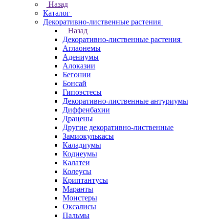
Назад
Каталог
Декоративно-лиственные растения
Назад
Декоративно-лиственные растения
Аглаонемы
Адениумы
Алоказии
Бегонии
Бонсай
Гипоэстесы
Декоративно-лиственные антуриумы
Диффенбахии
Драцены
Другие декоративно-лиственные
Замиокулькасы
Каладиумы
Кодиеумы
Калатеи
Колеусы
Криптантусы
Маранты
Монстеры
Оксалисы
Пальмы