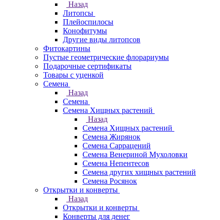
Назад
Литопсы
Плейоспилосы
Конофитумы
Другие виды литопсов
Фитокартины
Пустые геометрические флорариумы
Подарочные сертификаты
Товары с уценкой
Семена
Назад
Семена
Семена Хищных растений
Назад
Семена Хищных растений
Семена Жирянок
Семена Саррацений
Семена Венериной Мухоловки
Семена Непентесов
Семена других хищных растений
Семена Росянок
Открытки и конверты
Назад
Открытки и конверты
Конверты для денег