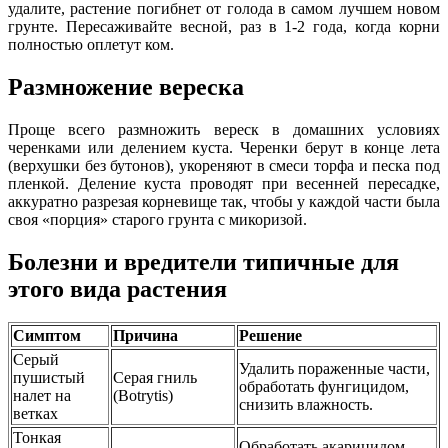
удалите, растение погибнет от голода в самом лучшем новом
грунте. Пересаживайте весной, раз в 1-2 года, когда корни
полностью оплетут ком.
Размножение вереска
Проще всего размножить вереск в домашних условиях
черенками или делением куста. Черенки берут в конце лета
(верхушки без бутонов), укореняют в смеси торфа и песка под
пленкой. Деление куста проводят при весенней пересадке,
аккуратно разрезая корневище так, чтобы у каждой части была
своя «порция» старого грунта с микоризой.
Болезни и вредители типичные для
этого вида растения
Симптом
Причина
Решение
Серый
Удалить пораженные части,
пушистый
Серая гниль
обработать фунгицидом,
налет на
(Botrytis)
снизить влажность.
ветках
Тонкая
Обработать акарицидом