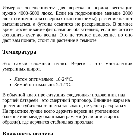
Измерьте освещенность: для вереска в период вегетации
нужно 4000-6000 люкс. Если на подоконнике меньше 2000
люкс (типично для северных окон или зимы), растение начнет
вытягиваться, а бутоны осыпятся не раскрывшись. В зимнее
время досвечивание фитолампой обязательно, если вы хотите
сохранить куст до весны. Это не точное измерение, но оно
даст вам понять, стоит ли растение в темноте.
Температура
Это самый сложный пункт. Вереск - это многолетник
умеренных широт.
Летом оптимально: 18-24°C.
Зимой оптимально: 5-12°C.
В обычной квартире ситуация следующая: подоконник над
горячей батареей - это смертный приговор. Влияние жары на
цветение губительно: цветы засыхают, не успев раскрыться.
На практике лучше всего держать вереск на утепленном
балконе или между оконными рамами (если они старого
образца), где держится стабильная прохлада.
Влажность воздуха