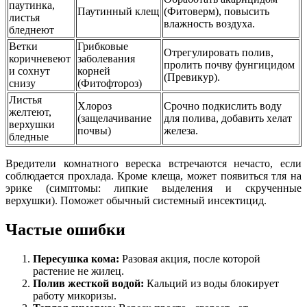
паутинка,
Паутинный клещ
(Фитоверм), повысить
листья
влажность воздуха.
бледнеют
Ветки
Грибковые
Отрегулировать полив,
коричневеют
заболевания
пролить почву фунгицидом
и сохнут
корней
(Превикур).
снизу
(Фитофтороз)
Листья
Хлороз
Срочно подкислить воду
желтеют,
(защелачивание
для полива, добавить хелат
верхушки
почвы)
железа.
бледные
Вредители комнатного вереска встречаются нечасто, если
соблюдается прохлада. Кроме клеща, может появиться тля на
эрике (симптомы: липкие выделения и скрученные
верхушки). Поможет обычный системный инсектицид.
Частые ошибки
Пересушка кома:
Разовая акция, после которой
растение не жилец.
Полив жесткой водой:
Кальций из воды блокирует
работу микоризы.