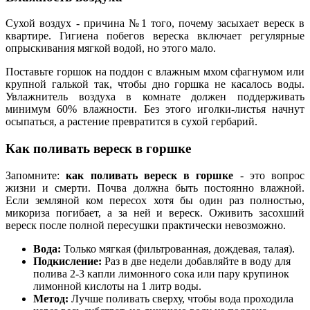
Сухой воздух - причина №1 того, почему засыхает вереск в
квартире. Гигиена побегов вереска включает регулярные
опрыскивания мягкой водой, но этого мало.
Поставьте горшок на поддон с влажным мхом сфагнумом или
крупной галькой так, чтобы дно горшка не касалось воды.
Увлажнитель воздуха в комнате должен поддерживать
минимум 60% влажности. Без этого иголки-листья начнут
осыпаться, а растение превратится в сухой гербарий.
Как поливать вереск в горшке
Запомните:
как поливать вереск в горшке
- это вопрос
жизни и смерти. Почва должна быть постоянно влажной.
Если земляной ком пересох хотя бы один раз полностью,
микориза погибает, а за ней и вереск. Оживить засохший
вереск после полной пересушки практически невозможно.
Вода:
Только мягкая (фильтрованная, дождевая, талая).
Подкисление:
Раз в две недели добавляйте в воду для
полива 2-3 капли лимонного сока или пару крупинок
лимонной кислоты на 1 литр воды.
Метод:
Лучше поливать сверху, чтобы вода проходила