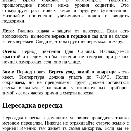
прошлогодние побеги ниже уровня соцветий. Это
стимулирует рост новых веток и будущую бутонизацию.
Начинайте постепенно увеличивать полив и вводить
подкормки.
Лето:
Главная задача - защита от перегрева. Если есть
возможность, вынесите
вереск в горшке
в сад или на балкон
в тень деревьев. Следите, чтобы грунт не пересыхал в жару.
Осень:
Период цветения (для Calluna). Наслаждаемся
красотой и следим, чтобы растение не замерзло при резких
ночных заморозках, если оно на улице.
Зима:
Период покоя.
Вереск уход зимой в квартире
- это
квест. Температура должна упасть до 7-10°C. Полив
сокращаем, но не прекращаем! Грунт должен оставаться
слегка влажным. Содержание у отопительных приборов
зимой - самая частая причина смерти вереска.
Пересадка вереска
Пересадка вереска в домашних условиях проводится только
методом перевалки. Никогда не отряхивайте старую землю с
корней! Именно там живет та самая микориза. Если вы ее