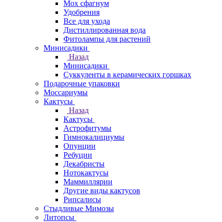
Мох сфагнум
Удобрения
Все для ухода
Дистиллированная вода
Фитолампы для растений
Минисадики
Назад
Минисадики
Суккуленты в керамических горшках
Подарочные упаковки
Моссариумы
Кактусы
Назад
Кактусы
Астрофитумы
Гимнокалициумы
Опунции
Ребуции
Декабристы
Нотокактусы
Маммиллярии
Другие виды кактусов
Рипсалисы
Стыдливые Мимозы
Литопсы