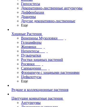
Гипоэстесы
Декоративно-лиственные антуриумы
Диффенбахии
Драцены
Другие декоративно-лиственные
Еще
Хищные Растения
Венерины Мухоловки
Гелиамфоры
Жирянки
Непентесы
Пузырчатки
Ростки хищных растений
Росянки
Саррацении
Флорариум с хищными растениями
Цефалотусы
Еще
Редкие и коллекционные растения
Цветущие комнатные растения
Антуриумы
Драгоценные орхидеи