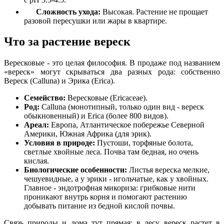
Сложность ухода:
Высокая. Растение не прощает
разовой пересушки или жары в квартире.
Что за растение вереск
Вересковые - это целая философия. В продаже под названием
«вереск» могут скрываться два разных рода: собственно
Вереск (Calluna) и Эрика (Erica).
Семейство:
Вересковые (Ericaceae).
Род:
Calluna (монотипный, только один вид - вереск
обыкновенный) и Erica (более 800 видов).
Ареал:
Европа, Атлантическое побережье Северной
Америки, Южная Африка (для эрик).
Условия в природе:
Пустоши, торфяные болота,
светлые хвойные леса. Почва там бедная, но очень
кислая.
Биологические особенности:
Листья вереска мелкие,
чешуевидные, а у эрики - игольчатые, как у хвойных.
Главное - эндотрофная микориза: грибковые нити
проникают внутрь корня и помогают растению
добывать питание из бедной кислой почвы.
Связь природы и дома тут прямая: в лесу вереск растет в