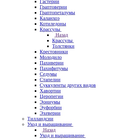
Гастерии
Граптоверии
Граптопеталумы
Каланхоэ
Котиледоны
Крассулы
Назад
Крассулы
Толстянки
Крестовники
Молодило
Пахиверии
Пахифитумы
Седумы
Стапелии
Суккуленты других видов
Хавортии
Церопегии
Эониумы
Эуфорбии
Эхеверии
Тилландсии
Уход и выращивание
Назад
Уход и выращивание