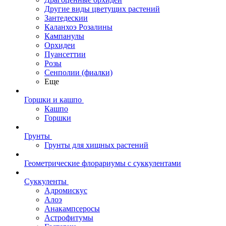
Другие виды цветущих растений
Зантедескии
Каланхоэ Розалины
Кампанулы
Орхидеи
Пуансеттии
Розы
Сенполии (фиалки)
Еще
Горшки и кашпо
Кашпо
Горшки
Грунты
Грунты для хищных растений
Геометрические флорариумы с суккулентами
Суккуленты
Адромискус
Алоэ
Анакампсеросы
Астрофитумы