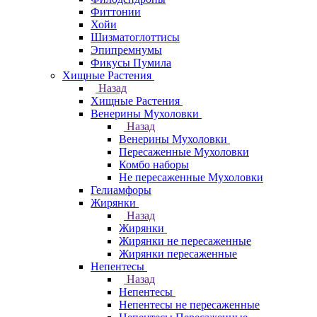
Фиттонии
Хойи
Шизматоглоттисы
Эпипремнумы
Фикусы Пумила
Хищные Растения
Назад
Хищные Растения
Венерины Мухоловки
Назад
Венерины Мухоловки
Пересаженные Мухоловки
Комбо наборы
Не пересаженные Мухоловки
Гелиамфоры
Жирянки
Назад
Жирянки
Жирянки не пересаженные
Жирянки пересаженные
Непентесы
Назад
Непентесы
Непентесы не пересаженные