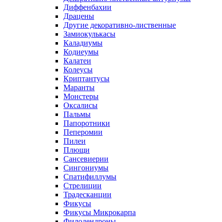
Диффенбахии
Драцены
Другие декоративно-лиственные
Замиокулькасы
Каладиумы
Кодиеумы
Калатеи
Колеусы
Криптантусы
Маранты
Монстеры
Оксалисы
Пальмы
Папоротники
Пеперомии
Пилеи
Плющи
Сансевиерии
Сингониумы
Спатифиллумы
Стрелиции
Традесканции
Фикусы
Фикусы Микрокарпа
Филодендроны