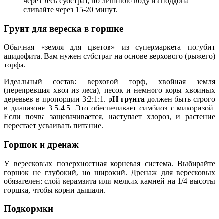
через весь субстрат, но лишнюю воду из поддона
сливайте через 15-20 минут.
Грунт для вереска в горшке
Обычная «земля для цветов» из супермаркета погубит
ацидофита. Вам нужен субстрат на основе верхового (рыжего)
торфа.
Идеальный состав: верховой торф, хвойная земля
(перепревшая хвоя из леса), песок и немного коры хвойных
деревьев в пропорции 3:2:1:1.
pH грунта
должен быть строго
в диапазоне 3.5-4.5. Это обеспечивает симбиоз с микоризой.
Если почва защелачивается, наступает хлороз, и растение
перестает усваивать питание.
Горшок и дренаж
У вересковых поверхностная корневая система. Выбирайте
горшок не глубокий, но широкий. Дренаж для вересковых
обязателен: слой керамзита или мелких камней на 1/4 высоты
горшка, чтобы корни дышали.
Подкормки