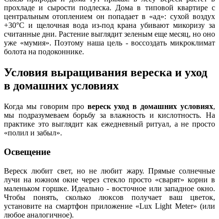
прохладе и сырости подлеска. Дома в типовой квартире с
центральным отоплением он попадает в «ад»: сухой воздух
+30°C и щелочная вода из-под крана убивают микоризу за
считанные дни. Растение выглядит зеленым еще месяц, но оно
уже «мумия». Поэтому наша цель - воссоздать микроклимат
болота на подоконнике.
Условия выращивания вереска и уход
в домашних условиях
Когда мы говорим про
вереск уход в домашних условиях
,
мы подразумеваем борьбу за влажность и кислотность. На
практике это выглядит как ежедневный ритуал, а не просто
«полил и забыл».
Освещение
Вереск любит свет, но не любит жару. Прямые солнечные
лучи на южном окне через стекло просто «сварят» корни в
маленьком горшке. Идеально - восточное или западное окно.
Чтобы понять, сколько люксов получает ваш цветок,
установите на смартфон приложение «Lux Light Meter» (или
любое аналогичное).