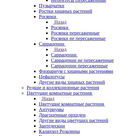
Непентесы Пересаженные
Пузырчатки
Ростки хищных растений
Росянки
Назад
Росянки
Росянки пересаженные
Росянки не пересаженные
Саррацении
Назад
Саррацении
Саррацении не пересаженные
Саррацении пересаженные
Флорариум с хищными растениями
Цефалотусы
Другие виды хищных растений
Редкие и коллекционные растения
Цветущие комнатные растения
Назад
Цветущие комнатные растения
Антуриумы
Драгоценные орхидеи
Другие виды цветущих растений
Зантедескии
Каланхоэ Розалины