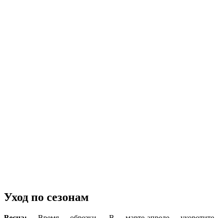
Уход по сезонам
Весна:
Время обрезки. В марте-апреле укоротите