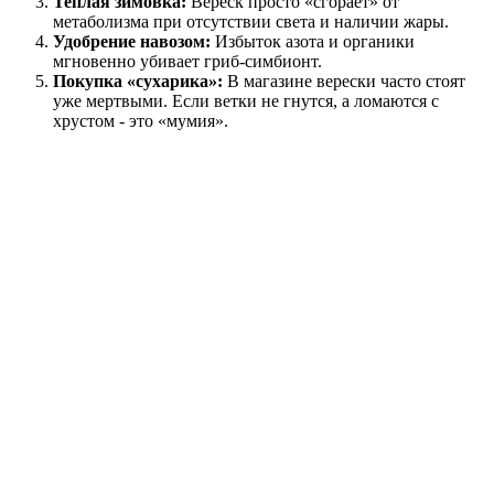
Теплая зимовка:
Вереск просто «сгорает» от
метаболизма при отсутствии света и наличии жары.
Удобрение навозом:
Избыток азота и органики
мгновенно убивает гриб-симбионт.
Покупка «сухарика»:
В магазине верески часто стоят
уже мертвыми. Если ветки не гнутся, а ломаются с
хрустом - это «мумия».