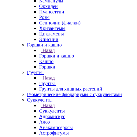
Кампанулы
Орхидеи
Пуансеттии
Розы
Сенполии (фиалки)
Хризантемы
Цикламены
Эписции
Горшки и кашпо
Назад
Горшки и кашпо
Кашпо
Горшки
Грунты
Назад
Грунты
Грунты для хищных растений
Геометрические флорариумы с суккулентами
Суккуленты
Назад
Суккуленты
Адромискус
Алоэ
Анакампсеросы
Астрофитумы