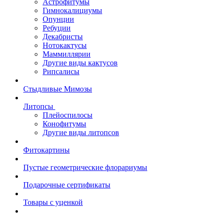
Астрофитумы
Гимнокалициумы
Опунции
Ребуции
Декабристы
Нотокактусы
Маммиллярии
Другие виды кактусов
Рипсалисы
Стыдливые Мимозы
Литопсы
Плейоспилосы
Конофитумы
Другие виды литопсов
Фитокартины
Пустые геометрические флорариумы
Подарочные сертификаты
Товары с уценкой