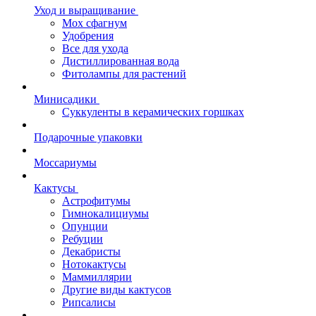
Уход и выращивание
Мох сфагнум
Удобрения
Все для ухода
Дистиллированная вода
Фитолампы для растений
Минисадики
Суккуленты в керамических горшках
Подарочные упаковки
Моссариумы
Кактусы
Астрофитумы
Гимнокалициумы
Опунции
Ребуции
Декабристы
Нотокактусы
Маммиллярии
Другие виды кактусов
Рипсалисы