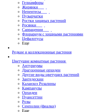
Гелиамфоры
Жирянки
Непентесы
Пузырчатки
Ростки хищных растений
Росянки
Саррацении
Флорариум с хищными растениями
Цефалотусы
Еще
Редкие и коллекционные растения
Цветущие комнатные растения
Антуриумы
Драгоценные орхидеи
Другие виды цветущих растений
Зантедескии
Каланхоэ Розалины
Кампанулы
Орхидеи
Пуансеттии
Розы
Сенполии (фиалки)
Еще