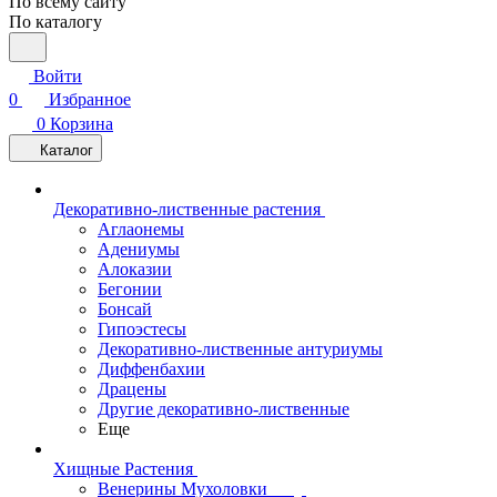
По всему сайту
По каталогу
Войти
0
Избранное
0
Корзина
Каталог
Декоративно-лиственные растения
Аглаонемы
Адениумы
Алоказии
Бегонии
Бонсай
Гипоэстесы
Декоративно-лиственные антуриумы
Диффенбахии
Драцены
Другие декоративно-лиственные
Еще
Хищные Растения
Венерины Мухоловки