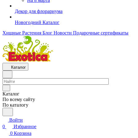
На 8 марта
Декор для флорариума
Новогодний Каталог
Хищные Растения
Блог
Новости
Подарочные сертификаты
Каталог
Каталог
По всему сайту
По каталогу
Войти
0
Избранное
0
Корзина