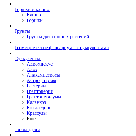
Горшки и кашпо
Кашпо
Горшки
Грунты
Грунты для хищных растений
Геометрические флорариумы с суккулентами
Суккуленты
Адромискус
Алоэ
Анакампсеросы
Астрофитумы
Гастерии
Граптоверии
Граптопеталумы
Каланхоэ
Котиледоны
Крассулы
Еще
Тилландсии