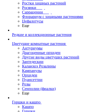
Ростки хищных растений
Росянки
Саррацении
Флорариум с хищными растениями
Цефалотусы
Еще
Редкие и коллекционные растения
Цветущие комнатные растения
Антуриумы
Драгоценные орхидеи
Другие виды цветущих растений
Зантедескии
Каланхоэ Розалины
Кампанулы
Орхидеи
Пуансеттии
Розы
Сенполии (фиалки)
Еще
Горшки и кашпо
Кашпо
Горшки