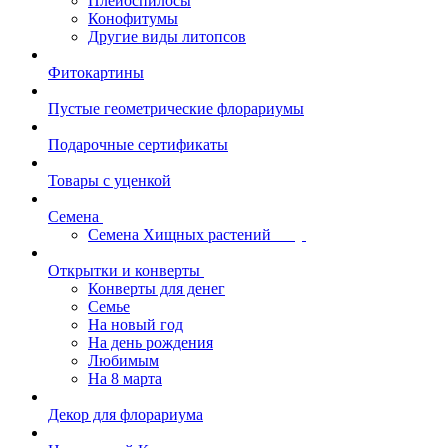
Плейоспилосы
Конофитумы
Другие виды литопсов
Фитокартины
Пустые геометрические флорариумы
Подарочные сертификаты
Товары с уценкой
Семена
Семена Хищных растений
Открытки и конверты
Конверты для денег
Семье
На новый год
На день рождения
Любимым
На 8 марта
Декор для флорариума