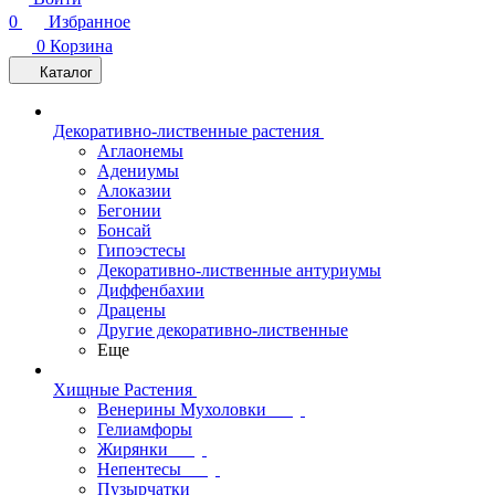
0
Избранное
0
Корзина
Каталог
Декоративно-лиственные растения
Аглаонемы
Адениумы
Алоказии
Бегонии
Бонсай
Гипоэстесы
Декоративно-лиственные антуриумы
Диффенбахии
Драцены
Другие декоративно-лиственные
Еще
Хищные Растения
Венерины Мухоловки
Гелиамфоры
Жирянки
Непентесы
Пузырчатки