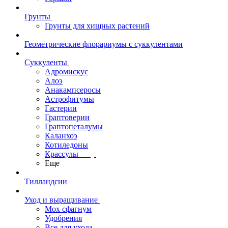
Грунты
Грунты для хищных растений
Геометрические флорариумы с суккулентами
Суккуленты
Адромискус
Алоэ
Анакампсеросы
Астрофитумы
Гастерии
Граптоверии
Граптопеталумы
Каланхоэ
Котиледоны
Крассулы
Еще
Тилландсии
Уход и выращивание
Мох сфагнум
Удобрения
Все для ухода