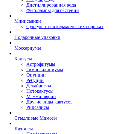
Дистиллированная вода
Фитолампы для растений
Минисадики
Суккуленты в керамических горшках
Подарочные упаковки
Моссариумы
Кактусы
Астрофитумы
Гимнокалициумы
Опунции
Ребуции
Декабристы
Нотокактусы
Маммиллярии
Другие виды кактусов
Рипсалисы
Стыдливые Мимозы
Литопсы