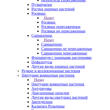
Непентесы Пересаженные
Пузырчатки
Ростки хищных растений
Росянки
Назад
Росянки
Росянки пересаженные
Росянки не пересаженные
Саррацении
Назад
Саррацении
Саррацении не пересаженные
Саррацении пересаженные
Флорариум с хищными растениями
Цефалотусы
Другие виды хищных растений
Редкие и коллекционные растения
Цветущие комнатные растения
Назад
Цветущие комнатные растения
Антуриумы
Драгоценные орхидеи
Другие виды цветущих растений
Зантедескии
Каланхоэ Розалины