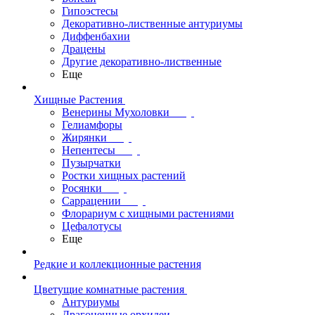
Гипоэстесы
Декоративно-лиственные антуриумы
Диффенбахии
Драцены
Другие декоративно-лиственные
Еще
Хищные Растения
Венерины Мухоловки
Гелиамфоры
Жирянки
Непентесы
Пузырчатки
Ростки хищных растений
Росянки
Саррацении
Флорариум с хищными растениями
Цефалотусы
Еще
Редкие и коллекционные растения
Цветущие комнатные растения
Антуриумы
Драгоценные орхидеи