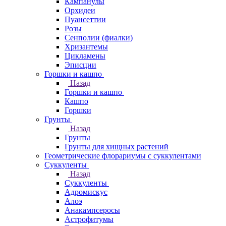
Кампанулы
Орхидеи
Пуансеттии
Розы
Сенполии (фиалки)
Хризантемы
Цикламены
Эписции
Горшки и кашпо
Назад
Горшки и кашпо
Кашпо
Горшки
Грунты
Назад
Грунты
Грунты для хищных растений
Геометрические флорариумы с суккулентами
Суккуленты
Назад
Суккуленты
Адромискус
Алоэ
Анакампсеросы
Астрофитумы