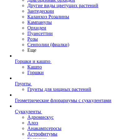
Другие виды цветущих растений
Зантедескии
Каланхоэ Розалины
Кампанулы
Орхидеи
Пуансеттии
Розы
Сенполии (фиалки)
Еще
Горшки и кашпо
Кашпо
Горшки
Грунты
Грунты для хищных растений
Геометрические флорариумы с суккулентами
Суккуленты
Адромискус
Алоэ
Анакампсеросы
Астрофитумы