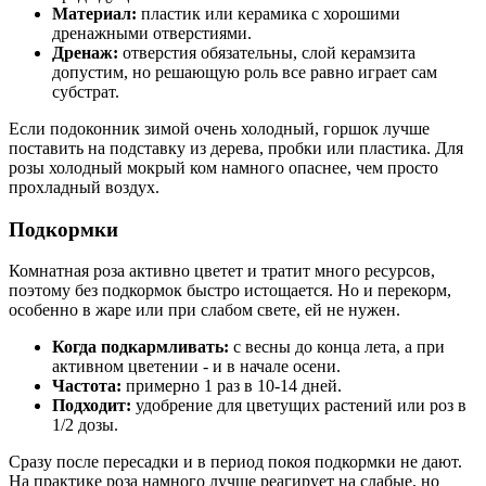
Материал:
пластик или керамика с хорошими
дренажными отверстиями.
Дренаж:
отверстия обязательны, слой керамзита
допустим, но решающую роль все равно играет сам
субстрат.
Если подоконник зимой очень холодный, горшок лучше
поставить на подставку из дерева, пробки или пластика. Для
розы холодный мокрый ком намного опаснее, чем просто
прохладный воздух.
Подкормки
Комнатная роза активно цветет и тратит много ресурсов,
поэтому без подкормок быстро истощается. Но и перекорм,
особенно в жаре или при слабом свете, ей не нужен.
Когда подкармливать:
с весны до конца лета, а при
активном цветении - и в начале осени.
Частота:
примерно 1 раз в 10-14 дней.
Подходит:
удобрение для цветущих растений или роз в
1/2 дозы.
Сразу после пересадки и в период покоя подкормки не дают.
На практике роза намного лучше реагирует на слабые, но