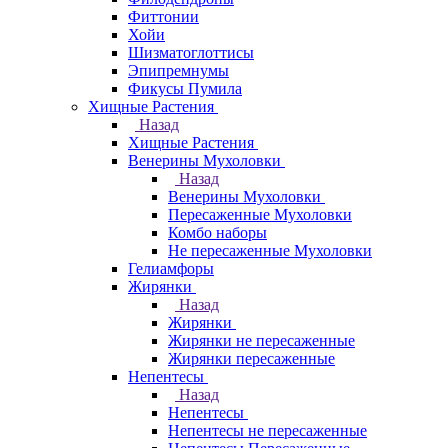
Фиттонии
Хойи
Шизматоглоттисы
Эпипремнумы
Фикусы Пумила
Хищные Растения
Назад
Хищные Растения
Венерины Мухоловки
Назад
Венерины Мухоловки
Пересаженные Мухоловки
Комбо наборы
Не пересаженные Мухоловки
Гелиамфоры
Жирянки
Назад
Жирянки
Жирянки не пересаженные
Жирянки пересаженные
Непентесы
Назад
Непентесы
Непентесы не пересаженные