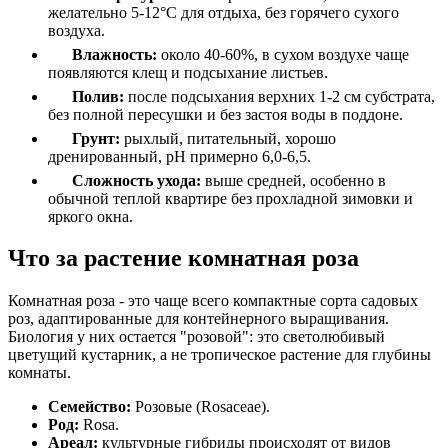
желательно 5-12°C для отдыха, без горячего сухого
воздуха.
Влажность:
около 40-60%, в сухом воздухе чаще
появляются клещ и подсыхание листьев.
Полив:
после подсыхания верхних 1-2 см субстрата,
без полной пересушки и без застоя воды в поддоне.
Грунт:
рыхлый, питательный, хорошо
дренированный, pH примерно 6,0-6,5.
Сложность ухода:
выше средней, особенно в
обычной теплой квартире без прохладной зимовки и
яркого окна.
Что за растение комнатная роза
Комнатная роза - это чаще всего компактные сорта садовых
роз, адаптированные для контейнерного выращивания.
Биология у них остается "розовой": это светолюбивый
цветущий кустарник, а не тропическое растение для глубины
комнаты.
Семейство:
Розовые (Rosaceae).
Род:
Rosa.
Ареал:
культурные гибриды происходят от видов