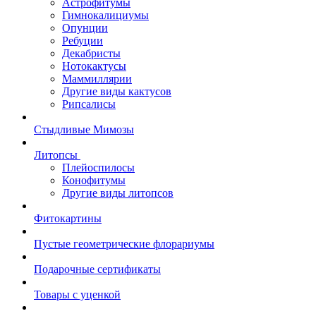
Астрофитумы
Гимнокалициумы
Опунции
Ребуции
Декабристы
Нотокактусы
Маммиллярии
Другие виды кактусов
Рипсалисы
Стыдливые Мимозы
Литопсы
Плейоспилосы
Конофитумы
Другие виды литопсов
Фитокартины
Пустые геометрические флорариумы
Подарочные сертификаты
Товары с уценкой