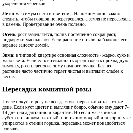
укоренения черенков.
Лето:
максимум света и цветения. На южном окне важно
следить, чтобы горшок не перегревался, а земля не пересыхала
в камень. Проветривание очень полезно.
Осень:
рост замедляется, полив постепенно сокращают,
подкормки уменьшают. Если растение стояло на балконе, его
заранее заносят домой.
Зима:
в типовой квартире основная сложность - жарко, сухо и
мало света. Если есть возможность организовать прохладную
зимовку, роза переносит зиму намного лучше. Без нее
растение часто частично теряет листья и выглядит слабее к
весне.
Пересадка комнатной розы
После покупки розу не всегда стоит пересаживать в тот же
день. Если куст цветет и выглядит бодро, обычно ему дают 7-
14 дней на адаптацию и карантин. Но если магазинный
субстрат слишком плотный, постоянно мокрый или корни уже
упираются в стенки горшка, пересадка может понадобиться
раньше.