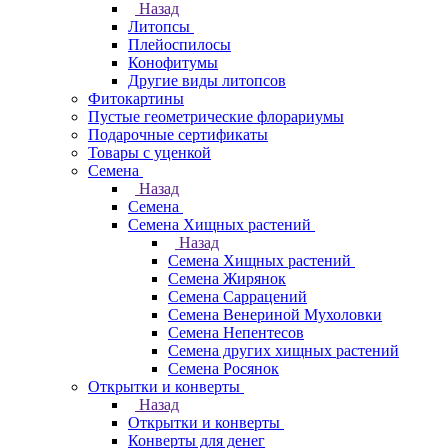
Назад
Литопсы
Плейоспилосы
Конофитумы
Другие виды литопсов
Фитокартины
Пустые геометрические флорариумы
Подарочные сертификаты
Товары с уценкой
Семена
Назад
Семена
Семена Хищных растений
Назад
Семена Хищных растений
Семена Жирянок
Семена Саррацений
Семена Венериной Мухоловки
Семена Непентесов
Семена других хищных растений
Семена Росянок
Открытки и конверты
Назад
Открытки и конверты
Конверты для денег