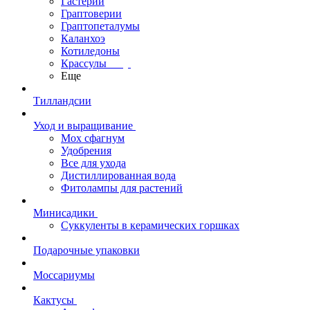
Гастерии
Граптоверии
Граптопеталумы
Каланхоэ
Котиледоны
Крассулы
Еще
Тилландсии
Уход и выращивание
Мох сфагнум
Удобрения
Все для ухода
Дистиллированная вода
Фитолампы для растений
Минисадики
Суккуленты в керамических горшках
Подарочные упаковки
Моссариумы
Кактусы