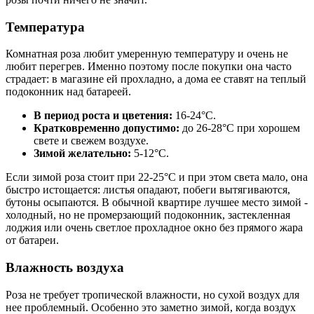
Температура
Комнатная роза любит умеренную температуру и очень не
любит перегрев. Именно поэтому после покупки она часто
страдает: в магазине ей прохладно, а дома ее ставят на теплый
подоконник над батареей.
В период роста и цветения:
16-24°C.
Кратковременно допустимо:
до 26-28°C при хорошем
свете и свежем воздухе.
Зимой желательно:
5-12°C.
Если зимой роза стоит при 22-25°C и при этом света мало, она
быстро истощается: листья опадают, побеги вытягиваются,
бутоны осыпаются. В обычной квартире лучшее место зимой -
холодный, но не промерзающий подоконник, застекленная
лоджия или очень светлое прохладное окно без прямого жара
от батареи.
Влажность воздуха
Роза не требует тропической влажности, но сухой воздух для
нее проблемный. Особенно это заметно зимой, когда воздух