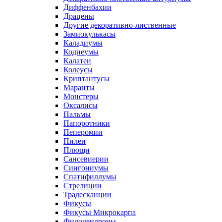
Диффенбахии
Драцены
Другие декоративно-лиственные
Замиокулькасы
Каладиумы
Кодиеумы
Калатеи
Колеусы
Криптантусы
Маранты
Монстеры
Оксалисы
Пальмы
Папоротники
Пеперомии
Пилеи
Плющи
Сансевиерии
Сингониумы
Спатифиллумы
Стрелиции
Традесканции
Фикусы
Фикусы Микрокарпа
Филодендроны