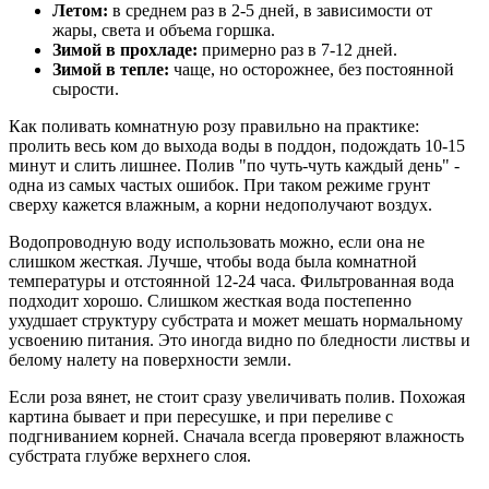
Летом:
в среднем раз в 2-5 дней, в зависимости от
жары, света и объема горшка.
Зимой в прохладе:
примерно раз в 7-12 дней.
Зимой в тепле:
чаще, но осторожнее, без постоянной
сырости.
Как поливать комнатную розу правильно на практике:
пролить весь ком до выхода воды в поддон, подождать 10-15
минут и слить лишнее. Полив "по чуть-чуть каждый день" -
одна из самых частых ошибок. При таком режиме грунт
сверху кажется влажным, а корни недополучают воздух.
Водопроводную воду использовать можно, если она не
слишком жесткая. Лучше, чтобы вода была комнатной
температуры и отстоянной 12-24 часа. Фильтрованная вода
подходит хорошо. Слишком жесткая вода постепенно
ухудшает структуру субстрата и может мешать нормальному
усвоению питания. Это иногда видно по бледности листвы и
белому налету на поверхности земли.
Если роза вянет, не стоит сразу увеличивать полив. Похожая
картина бывает и при пересушке, и при переливе с
подгниванием корней. Сначала всегда проверяют влажность
субстрата глубже верхнего слоя.