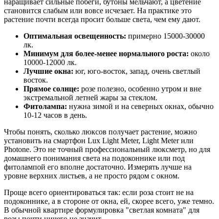
наращивает сильные побеги, бутоны мельчают, а цветение
становится слабым или вовсе исчезает. На практике это
растение почти всегда просит больше света, чем ему дают.
Оптимальная освещенность:
примерно 15000-30000
лк.
Минимум для более-менее нормального роста:
около
10000-12000 лк.
Лучшие окна:
юг, юго-восток, запад, очень светлый
восток.
Прямое солнце:
розе полезно, особенно утром и вне
экстремальной летней жары за стеклом.
Фитолампа:
нужна зимой и на северных окнах, обычно
10-12 часов в день.
Чтобы понять, сколько люксов получает растение, можно
установить на смартфон Lux Light Meter, Light Meter или
Photone. Это не точный профессиональный люксметр, но для
домашнего понимания света на подоконнике или под
фитолампой его вполне достаточно. Измерять лучше на
уровне верхних листьев, а не просто рядом с окном.
Проще всего ориентироваться так: если роза стоит не на
подоконнике, а в стороне от окна, ей, скорее всего, уже темно.
В обычной квартире формулировка "светлая комната" для
розы почти ничего не значит.