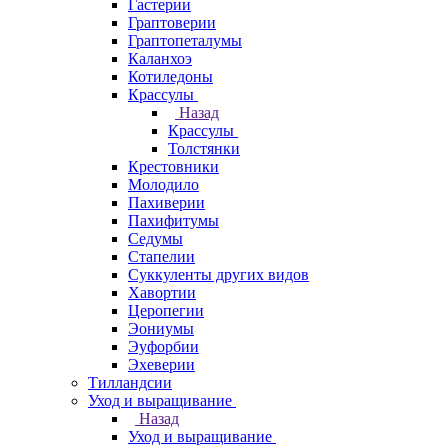
Гастерии
Граптоверии
Граптопеталумы
Каланхоэ
Котиледоны
Крассулы
Назад
Крассулы
Толстянки
Крестовники
Молодило
Пахиверии
Пахифитумы
Седумы
Стапелии
Суккуленты других видов
Хавортии
Церопегии
Эониумы
Эуфорбии
Эхеверии
Тилландсии
Уход и выращивание
Назад
Уход и выращивание