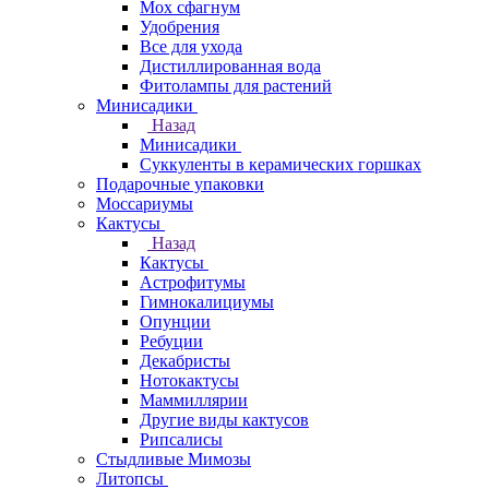
Мох сфагнум
Удобрения
Все для ухода
Дистиллированная вода
Фитолампы для растений
Минисадики
Назад
Минисадики
Суккуленты в керамических горшках
Подарочные упаковки
Моссариумы
Кактусы
Назад
Кактусы
Астрофитумы
Гимнокалициумы
Опунции
Ребуции
Декабристы
Нотокактусы
Маммиллярии
Другие виды кактусов
Рипсалисы
Стыдливые Мимозы
Литопсы