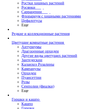
Ростки хищных растений
Росянки
Саррацении
Флорариум с хищными растениями
Цефалотусы
Еще
Редкие и коллекционные растения
Цветущие комнатные растения
Антуриумы
Драгоценные орхидеи
Другие виды цветущих растений
Зантедескии
Каланхоэ Розалины
Кампанулы
Орхидеи
Пуансеттии
Розы
Сенполии (фиалки)
Еще
Горшки и кашпо
Кашпо
Горшки