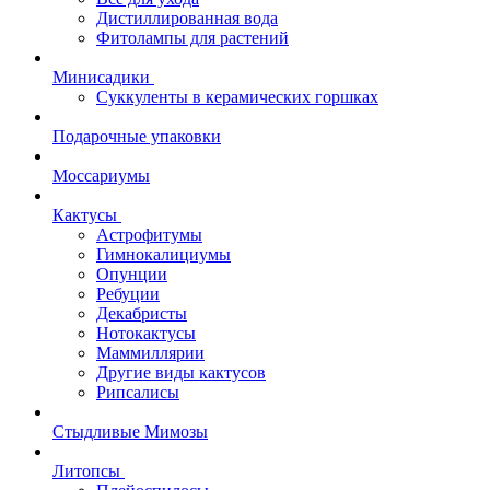
Дистиллированная вода
Фитолампы для растений
Минисадики
Суккуленты в керамических горшках
Подарочные упаковки
Моссариумы
Кактусы
Астрофитумы
Гимнокалициумы
Опунции
Ребуции
Декабристы
Нотокактусы
Маммиллярии
Другие виды кактусов
Рипсалисы
Стыдливые Мимозы
Литопсы