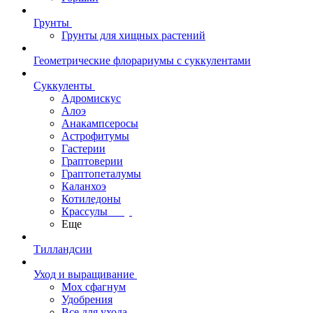
Грунты
Грунты для хищных растений
Геометрические флорариумы с суккулентами
Суккуленты
Адромискус
Алоэ
Анакампсеросы
Астрофитумы
Гастерии
Граптоверии
Граптопеталумы
Каланхоэ
Котиледоны
Крассулы
Еще
Тилландсии
Уход и выращивание
Мох сфагнум
Удобрения
Все для ухода