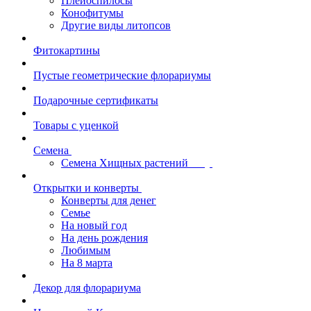
Плейоспилосы
Конофитумы
Другие виды литопсов
Фитокартины
Пустые геометрические флорариумы
Подарочные сертификаты
Товары с уценкой
Семена
Семена Хищных растений
Открытки и конверты
Конверты для денег
Семье
На новый год
На день рождения
Любимым
На 8 марта
Декор для флорариума