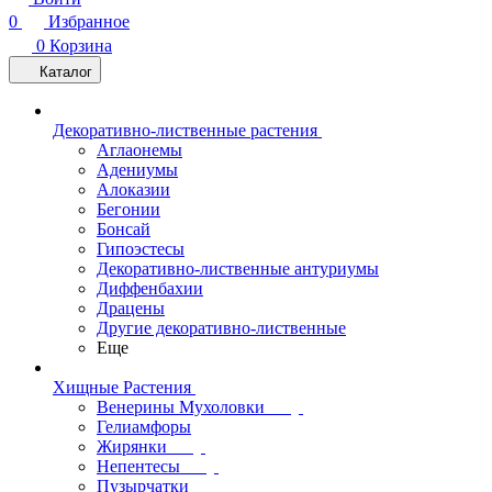
0
Избранное
0
Корзина
Каталог
Декоративно-лиственные растения
Аглаонемы
Адениумы
Алоказии
Бегонии
Бонсай
Гипоэстесы
Декоративно-лиственные антуриумы
Диффенбахии
Драцены
Другие декоративно-лиственные
Еще
Хищные Растения
Венерины Мухоловки
Гелиамфоры
Жирянки
Непентесы
Пузырчатки