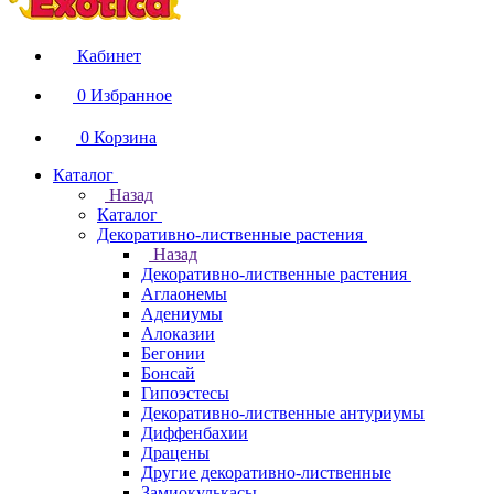
Кабинет
0
Избранное
0
Корзина
Каталог
Назад
Каталог
Декоративно-лиственные растения
Назад
Декоративно-лиственные растения
Аглаонемы
Адениумы
Алоказии
Бегонии
Бонсай
Гипоэстесы
Декоративно-лиственные антуриумы
Диффенбахии
Драцены
Другие декоративно-лиственные
Замиокулькасы