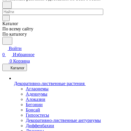
Каталог
По всему сайту
По каталогу
Войти
0
Избранное
0
Корзина
Каталог
Декоративно-лиственные растения
Аглаонемы
Адениумы
Алоказии
Бегонии
Бонсай
Гипоэстесы
Декоративно-лиственные антуриумы
Диффенбахии
Драцены