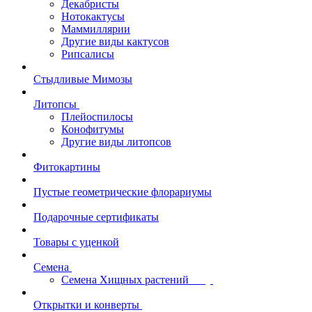
Декабристы
Нотокактусы
Маммиллярии
Другие виды кактусов
Рипсалисы
Стыдливые Мимозы
Литопсы
Плейоспилосы
Конофитумы
Другие виды литопсов
Фитокартины
Пустые геометрические флорариумы
Подарочные сертификаты
Товары с уценкой
Семена
Семена Хищных растений
Открытки и конверты