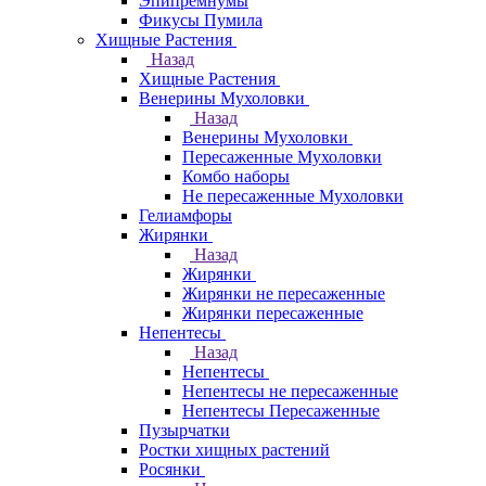
Эпипремнумы
Фикусы Пумила
Хищные Растения
Назад
Хищные Растения
Венерины Мухоловки
Назад
Венерины Мухоловки
Пересаженные Мухоловки
Комбо наборы
Не пересаженные Мухоловки
Гелиамфоры
Жирянки
Назад
Жирянки
Жирянки не пересаженные
Жирянки пересаженные
Непентесы
Назад
Непентесы
Непентесы не пересаженные
Непентесы Пересаженные
Пузырчатки
Ростки хищных растений
Росянки