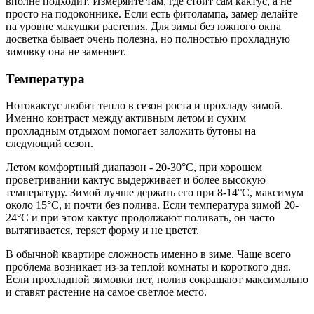
вполне подходит. Измеряйте там, где стоит сам кактус, а не
просто на подоконнике. Если есть фитолампа, замер делайте
на уровне макушки растения. Для зимы без южного окна
досветка бывает очень полезна, но полностью прохладную
зимовку она не заменяет.
Температура
Нотокактус любит тепло в сезон роста и прохладу зимой.
Именно контраст между активным летом и сухим
прохладным отдыхом помогает заложить бутоны на
следующий сезон.
Летом комфортный диапазон - 20-30°C, при хорошем
проветривании кактус выдерживает и более высокую
температуру. Зимой лучше держать его при 8-14°C, максимум
около 15°C, и почти без полива. Если температура зимой 20-
24°C и при этом кактус продолжают поливать, он часто
вытягивается, теряет форму и не цветет.
В обычной квартире сложность именно в зиме. Чаще всего
проблема возникает из-за теплой комнаты и короткого дня.
Если прохладной зимовки нет, полив сокращают максимально
и ставят растение на самое светлое место.