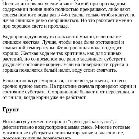
Осенью интервалы увеличивают. Зимой при прохладном
содержании полив либо полностью прекращают, либо дают
совсем немного воды раз в 4-6 недель, только чтобы кактус не
начал слишком резко сморщиваться. Но это работает именно
при хорошем свете и прохладе.
Водопроводную воду использовать можно, если она не
слишком жесткая. Лучше, чтобы вода была отстоянной и
комнатной температуры. Фильтрованная вода подходит
хорошо. Жесткая вода не так критична, как для хищных
растений, но со временем все равно засаливает субстрат и
ухудшает состояние корней. Если на поверхности грунта и
горшка появляется белый налет, воду стоит смягчить.
Если нотокактус сморщился, это не всегда значит, что его
срочно нужно залить. На практике сначала проверяют корни и
состояние субстрата. Сморщивание бывает и от пересушки, и
от гнили, когда корни уже не работают.
Грунт
Нотокактусу нужен не просто "грунт для кактусов", а
действительно воздухопроницаемая смесь. Многие готовые
магазинные субстраты слишком торфяные и влагоемкие,
поэтому их лучше дорабатывать.