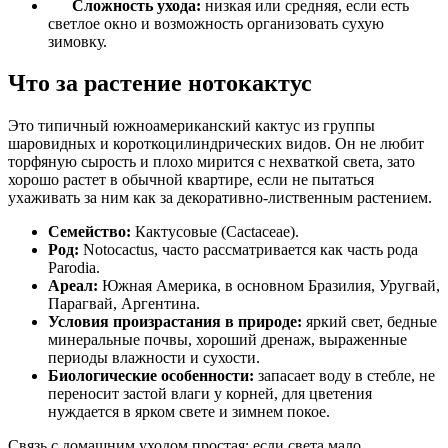
Сложность ухода:
низкая или средняя, если есть
светлое окно и возможность организовать сухую
зимовку.
Что за растение нотокактус
Это типичный южноамериканский кактус из группы
шаровидных и короткоцилиндрических видов. Он не любит
торфяную сырость и плохо мирится с нехваткой света, зато
хорошо растет в обычной квартире, если не пытаться
ухаживать за ним как за декоративно-лиственным растением.
Семейство:
Кактусовые (Cactaceae).
Род:
Notocactus, часто рассматривается как часть рода
Parodia.
Ареал:
Южная Америка, в основном Бразилия, Уругвай,
Парагвай, Аргентина.
Условия произрастания в природе:
яркий свет, бедные
минеральные почвы, хороший дренаж, выраженные
периоды влажности и сухости.
Биологические особенности:
запасает воду в стебле, не
переносит застой влаги у корней, для цветения
нуждается в ярком свете и зимнем покое.
Связь с домашним уходом простая: если света мало,