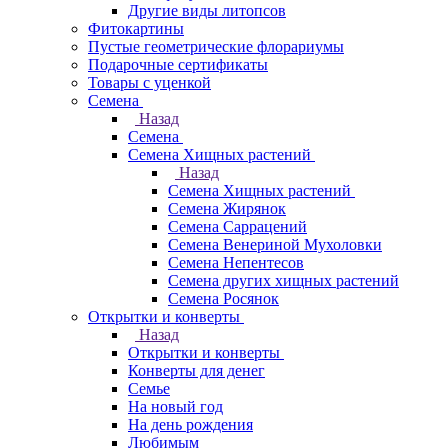
Другие виды литопсов
Фитокартины
Пустые геометрические флорариумы
Подарочные сертификаты
Товары с уценкой
Семена
Назад
Семена
Семена Хищных растений
Назад
Семена Хищных растений
Семена Жирянок
Семена Саррацений
Семена Венериной Мухоловки
Семена Непентесов
Семена других хищных растений
Семена Росянок
Открытки и конверты
Назад
Открытки и конверты
Конверты для денег
Семье
На новый год
На день рождения
Любимым