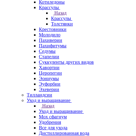
Котиледоны
Крассулы
Назад
Крассулы
Толстянки
Крестовники
Молодило
Пахиверии
Пахифитумы
Седумы
Стапелии
Суккуленты других видов
Хавортии
Церопегии
Эониумы
Эуфорбии
Эхеверии
Тилландсии
Уход и выращивание
Назад
Уход и выращивание
Мох сфагнум
Удобрения
Все для ухода
Дистиллированная вода