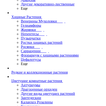
Другие декоративно-лиственные
Еще
Хищные Растения
Венерины Мухоловки
Гелиамфоры
Жирянки
Непентесы
Пузырчатки
Ростки хищных растений
Росянки
Саррацении
Флорариум с хищными растениями
Цефалотусы
Еще
Редкие и коллекционные растения
Цветущие комнатные растения
Антуриумы
Драгоценные орхидеи
Другие виды цветущих растений
Зантедескии
Каланхоэ Розалины