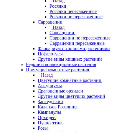
Назад
Росянки
Росянки пересаженные
Росянки не пересаженные
Саррацении
Назад
Саррацении
Саррацении не пересаженные
Саррацении пересаженные
Флорариум с хищными растениями
Цефалотусы
Другие виды хищных растений
Редкие и коллекционные растения
Цветущие комнатные растения
Назад
Цветущие комнатные растения
Антуриумы
Драгоценные орхидеи
Другие виды цветущих растений
Зантедескии
Каланхоэ Розалины
Кампанулы
Орхидеи
Пуансеттии
Розы