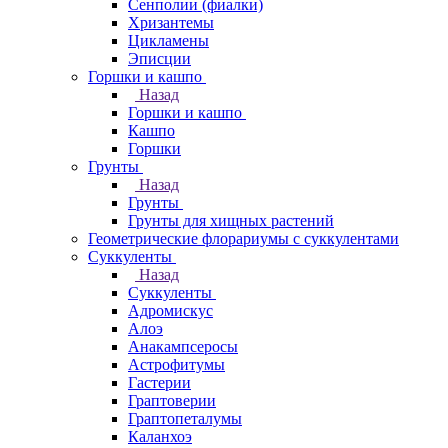
Сенполии (фиалки)
Хризантемы
Цикламены
Эписции
Горшки и кашпо
Назад
Горшки и кашпо
Кашпо
Горшки
Грунты
Назад
Грунты
Грунты для хищных растений
Геометрические флорариумы с суккулентами
Суккуленты
Назад
Суккуленты
Адромискус
Алоэ
Анакампсеросы
Астрофитумы
Гастерии
Граптоверии
Граптопеталумы
Каланхоэ