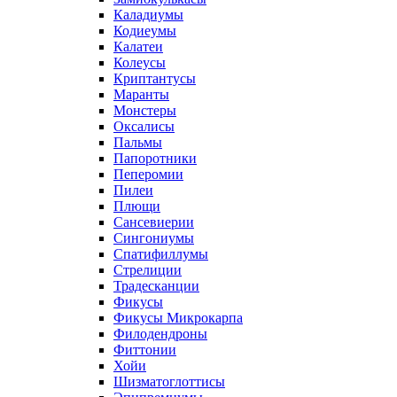
Каладиумы
Кодиеумы
Калатеи
Колеусы
Криптантусы
Маранты
Монстеры
Оксалисы
Пальмы
Папоротники
Пеперомии
Пилеи
Плющи
Сансевиерии
Сингониумы
Спатифиллумы
Стрелиции
Традесканции
Фикусы
Фикусы Микрокарпа
Филодендроны
Фиттонии
Хойи
Шизматоглоттисы