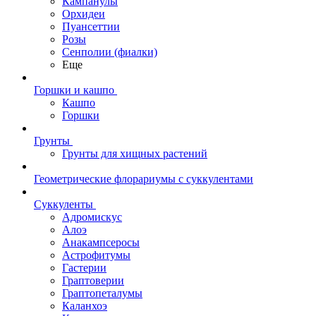
Кампанулы
Орхидеи
Пуансеттии
Розы
Сенполии (фиалки)
Еще
Горшки и кашпо
Кашпо
Горшки
Грунты
Грунты для хищных растений
Геометрические флорариумы с суккулентами
Суккуленты
Адромискус
Алоэ
Анакампсеросы
Астрофитумы
Гастерии
Граптоверии
Граптопеталумы
Каланхоэ