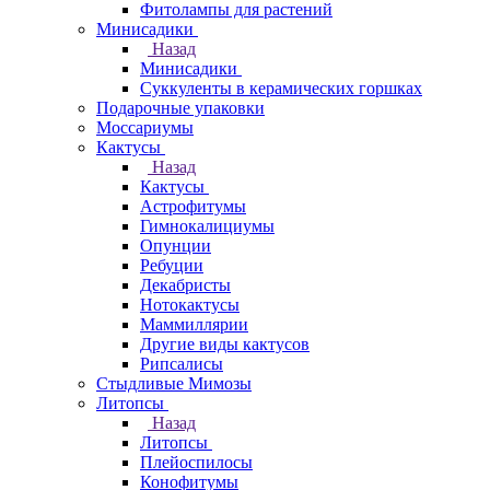
Фитолампы для растений
Минисадики
Назад
Минисадики
Суккуленты в керамических горшках
Подарочные упаковки
Моссариумы
Кактусы
Назад
Кактусы
Астрофитумы
Гимнокалициумы
Опунции
Ребуции
Декабристы
Нотокактусы
Маммиллярии
Другие виды кактусов
Рипсалисы
Стыдливые Мимозы
Литопсы
Назад
Литопсы
Плейоспилосы
Конофитумы