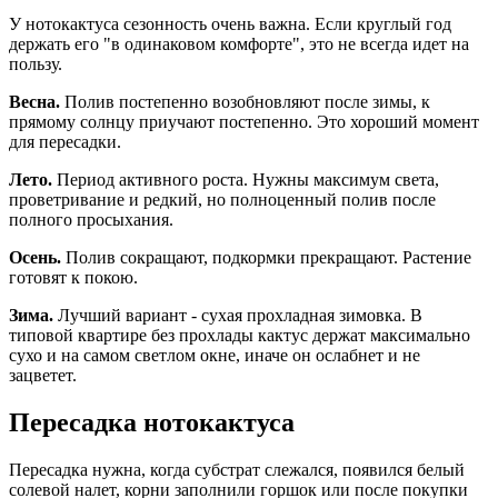
У нотокактуса сезонность очень важна. Если круглый год
держать его "в одинаковом комфорте", это не всегда идет на
пользу.
Весна.
Полив постепенно возобновляют после зимы, к
прямому солнцу приучают постепенно. Это хороший момент
для пересадки.
Лето.
Период активного роста. Нужны максимум света,
проветривание и редкий, но полноценный полив после
полного просыхания.
Осень.
Полив сокращают, подкормки прекращают. Растение
готовят к покою.
Зима.
Лучший вариант - сухая прохладная зимовка. В
типовой квартире без прохлады кактус держат максимально
сухо и на самом светлом окне, иначе он ослабнет и не
зацветет.
Пересадка нотокактуса
Пересадка нужна, когда субстрат слежался, появился белый
солевой налет, корни заполнили горшок или после покупки