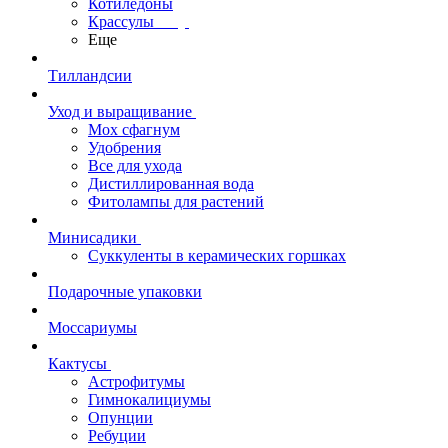
Котиледоны
Крассулы
Еще
Тилландсии
Уход и выращивание
Мох сфагнум
Удобрения
Все для ухода
Дистиллированная вода
Фитолампы для растений
Минисадики
Суккуленты в керамических горшках
Подарочные упаковки
Моссариумы
Кактусы
Астрофитумы
Гимнокалициумы
Опунции
Ребуции