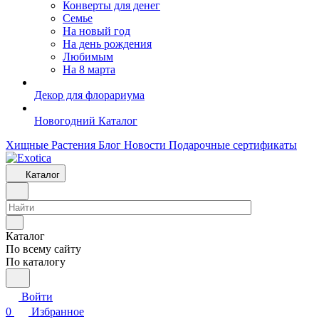
Конверты для денег
Семье
На новый год
На день рождения
Любимым
На 8 марта
Декор для флорариума
Новогодний Каталог
Хищные Растения
Блог
Новости
Подарочные сертификаты
Каталог
Каталог
По всему сайту
По каталогу
Войти
0
Избранное