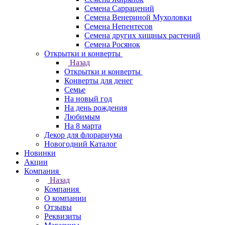
Семена Саррацений
Семена Венериной Мухоловки
Семена Непентесов
Семена других хищных растений
Семена Росянок
Открытки и конверты
Назад
Открытки и конверты
Конверты для денег
Семье
На новый год
На день рождения
Любимым
На 8 марта
Декор для флорариума
Новогодний Каталог
Новинки
Акции
Компания
Назад
Компания
О компании
Отзывы
Реквизиты