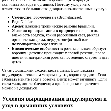
скапливается вода и органика. Поэтому уход у него
отличается от большинства декоративно-лиственных культур.
Семейство:
Бромелиевые (Bromeliaceae).
Род:
Nidularium.
Ареал:
влажные тропические районы Бразилии.
Условия произрастания в природе:
тепло, высокая
влажность воздуха, яркий рассеянный свет, рыхлая
органическая среда, нередко эпифитный или
полуэпифитный образ жизни.
Биологические особенности:
розетка листьев образует
воронку, цветение происходит у зрелой розетки, после
цветения материнская розетка постепенно стареет и дает
деток.
Связь с домашним уходом здесь прямая. Если держать
нидуляриум в тяжелом мокром грунте, корни страдают. Если
забывать менять воду в розетке, центр может загнивать. Если
света мало, листья бледнеют, а яркой окраски и цветения
можно не дождаться.
Условия выращивания нидуляриума и
уход в домашних условиях