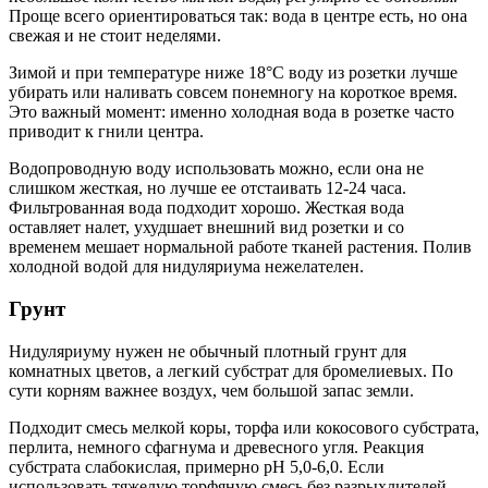
Проще всего ориентироваться так: вода в центре есть, но она
свежая и не стоит неделями.
Зимой и при температуре ниже 18°C воду из розетки лучше
убирать или наливать совсем понемногу на короткое время.
Это важный момент: именно холодная вода в розетке часто
приводит к гнили центра.
Водопроводную воду использовать можно, если она не
слишком жесткая, но лучше ее отстаивать 12-24 часа.
Фильтрованная вода подходит хорошо. Жесткая вода
оставляет налет, ухудшает внешний вид розетки и со
временем мешает нормальной работе тканей растения. Полив
холодной водой для нидуляриума нежелателен.
Грунт
Нидуляриуму нужен не обычный плотный грунт для
комнатных цветов, а легкий субстрат для бромелиевых. По
сути корням важнее воздух, чем большой запас земли.
Подходит смесь мелкой коры, торфа или кокосового субстрата,
перлита, немного сфагнума и древесного угля. Реакция
субстрата слабокислая, примерно pH 5,0-6,0. Если
использовать тяжелую торфяную смесь без разрыхлителей,