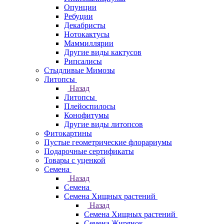
Опунции
Ребуции
Декабристы
Нотокактусы
Маммиллярии
Другие виды кактусов
Рипсалисы
Стыдливые Мимозы
Литопсы
Назад
Литопсы
Плейоспилосы
Конофитумы
Другие виды литопсов
Фитокартины
Пустые геометрические флорариумы
Подарочные сертификаты
Товары с уценкой
Семена
Назад
Семена
Семена Хищных растений
Назад
Семена Хищных растений
Семена Жирянок