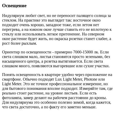
Освещение
Нидуляриум любит свет, но не переносит палящего солнца за
стеклом. На практике это выглядит так: восточное окно
подходит очень хорошо, западное тоже, если летом нет
перегрева, а на южном окне лучше ставить его не вплотную к
стеклу или использовать легкое притенение. На северном
окне растение будет жить, но окраска розетки станет слабее, а
рост более рыхлым.
Ориентир по освещенности - примерно 7000-15000 лк. Если
света слишком мало, листья становятся просто зелеными, без
насыщенного центра, а розетка вытягивается. Если света
слишком много, появляются выгоревшие или сухие участки.
Понять освещенность в квартире удобно через приложение на
смартфоне. Обычно подходят Lux Light Meter, Photone или
Light Meter. Это не точное профессиональное измерение, но
для бытового понимания вполне подходит. Измеряйте там, где
реально стоит растение, на уровне листьев. Если есть
фитолампа, замер делают на рабочем расстоянии до кроны.
Для нидуляриума это особенно полезно зимой, когда кажется,
что света достаточно, а по факту его заметно меньше.