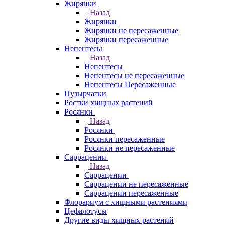
Жирянки
Назад
Жирянки
Жирянки не пересаженные
Жирянки пересаженные
Непентесы
Назад
Непентесы
Непентесы не пересаженные
Непентесы Пересаженные
Пузырчатки
Ростки хищных растений
Росянки
Назад
Росянки
Росянки пересаженные
Росянки не пересаженные
Саррацении
Назад
Саррацении
Саррацении не пересаженные
Саррацении пересаженные
Флорариум с хищными растениями
Цефалотусы
Другие виды хищных растений