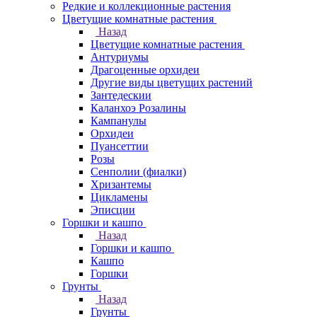
Редкие и коллекционные растения
Цветущие комнатные растения
Назад
Цветущие комнатные растения
Антуриумы
Драгоценные орхидеи
Другие виды цветущих растений
Зантедескии
Каланхоэ Розалины
Кампанулы
Орхидеи
Пуансеттии
Розы
Сенполии (фиалки)
Хризантемы
Цикламены
Эписции
Горшки и кашпо
Назад
Горшки и кашпо
Кашпо
Горшки
Грунты
Назад
Грунты