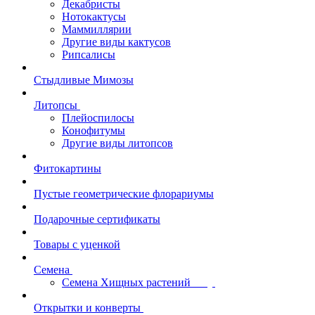
Декабристы
Нотокактусы
Маммиллярии
Другие виды кактусов
Рипсалисы
Стыдливые Мимозы
Литопсы
Плейоспилосы
Конофитумы
Другие виды литопсов
Фитокартины
Пустые геометрические флорариумы
Подарочные сертификаты
Товары с уценкой
Семена
Семена Хищных растений
Открытки и конверты