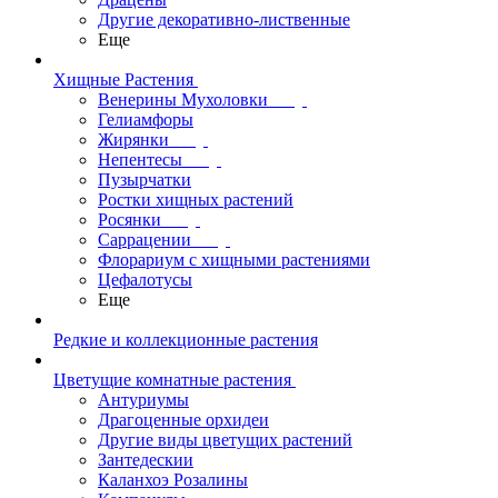
Другие декоративно-лиственные
Еще
Хищные Растения
Венерины Мухоловки
Гелиамфоры
Жирянки
Непентесы
Пузырчатки
Ростки хищных растений
Росянки
Саррацении
Флорариум с хищными растениями
Цефалотусы
Еще
Редкие и коллекционные растения
Цветущие комнатные растения
Антуриумы
Драгоценные орхидеи
Другие виды цветущих растений
Зантедескии
Каланхоэ Розалины