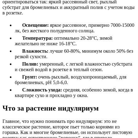
ориентироваться так: яркий рассеянный свет, рыхлый
субстрат для бромелиевых и аккуратный полив с учетом воды
в розетке.
Освещение:
яркое рассеянное, примерно 7000-15000
лк, без жесткого полуденного солнца.
Температура:
оптимально 20-28°C, зимой
желательно не ниже 16-18°C.
Влажность:
лучше 60-80%, минимум около 50% без
резкой сухости.
Полив:
умеренный, с легкой влажностью субстрата
и свежей водой в розетке в теплый сезон.
Грунт:
очень рыхлый, воздухопроницаемый, для
бромелиевых, pH 5,0-6,0.
Сложность ухода:
средняя, особенно зимой, когда в
квартире сухо и прохладно у окна.
Что за растение нидуляриум
Главное, что нужно понимать про нидуляриум: это не
классическое растение, которое пьет только корнями из
горшка. Как и многие бромелиевые, он использует листовую
розетку как естественную "воронку", где в природе