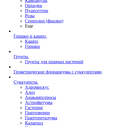
Кампанулы
Орхидеи
Пуансеттии
Розы
Сенполии (фиалки)
Еще
Горшки и кашпо
Кашпо
Горшки
Грунты
Грунты для хищных растений
Геометрические флорариумы с суккулентами
Суккуленты
Адромискус
Алоэ
Анакампсеросы
Астрофитумы
Гастерии
Граптоверии
Граптопеталумы
Каланхоэ