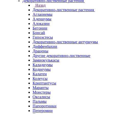
Декоративно-лиственные растения
Назад
Декоративно-лиственные растения
Аглаонемы
Адениумы
Алоказии
Бегонии
Бонсай
Гипоэстесы
Декоративно-лиственные антуриумы
Диффенбахии
Драцены
Другие декоративно-лиственные
Замиокулькасы
Каладиумы
Кодиеумы
Калатеи
Колеусы
Криптантусы
Маранты
Монстеры
Оксалисы
Пальмы
Папоротники
Пеперомии