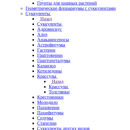
Грунты для хищных растений
Геометрические флорариумы с суккулентами
Суккуленты
Назад
Суккуленты
Адромискус
Алоэ
Анакампсеросы
Астрофитумы
Гастерии
Граптоверии
Граптопеталумы
Каланхоэ
Котиледоны
Крассулы
Назад
Крассулы
Толстянки
Крестовники
Молодило
Пахиверии
Пахифитумы
Седумы
Стапелии
Суккуленты других видов