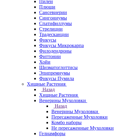
Пилеи
Плющи
Сансевиерии
Сингониумы
Спатифиллумы
Стрелиции
Традесканции
Фикусы
Фикусы Микрокарпа
Филодендроны
Фиттонии
Хойи
Шизматоглоттисы
Эпипремнумы
Фикусы Пумила
Хищные Растения
Назад
Хищные Растения
Венерины Мухоловки
Назад
Венерины Мухоловки
Пересаженные Мухоловки
Комбо наборы
Не пересаженные Мухоловки
Гелиамфоры