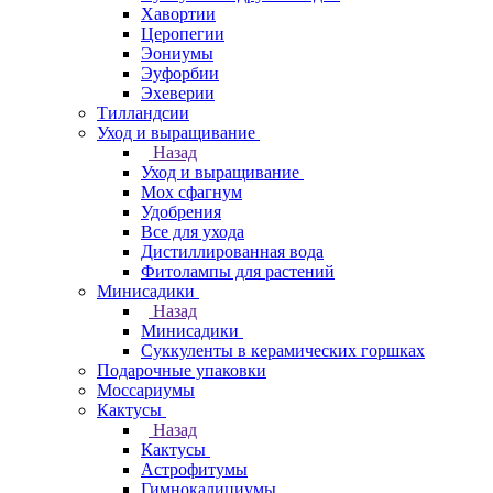
Хавортии
Церопегии
Эониумы
Эуфорбии
Эхеверии
Тилландсии
Уход и выращивание
Назад
Уход и выращивание
Мох сфагнум
Удобрения
Все для ухода
Дистиллированная вода
Фитолампы для растений
Минисадики
Назад
Минисадики
Суккуленты в керамических горшках
Подарочные упаковки
Моссариумы
Кактусы
Назад
Кактусы
Астрофитумы
Гимнокалициумы