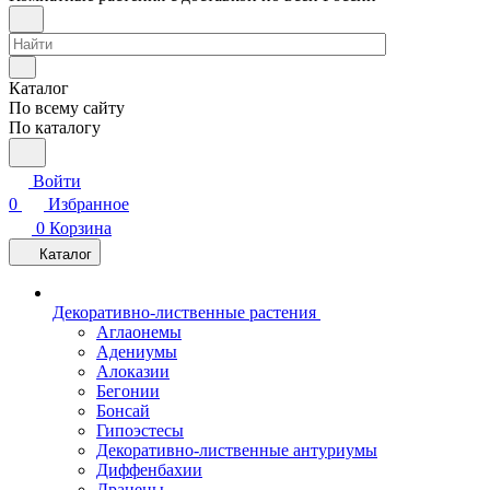
Каталог
По всему сайту
По каталогу
Войти
0
Избранное
0
Корзина
Каталог
Декоративно-лиственные растения
Аглаонемы
Адениумы
Алоказии
Бегонии
Бонсай
Гипоэстесы
Декоративно-лиственные антуриумы
Диффенбахии
Драцены