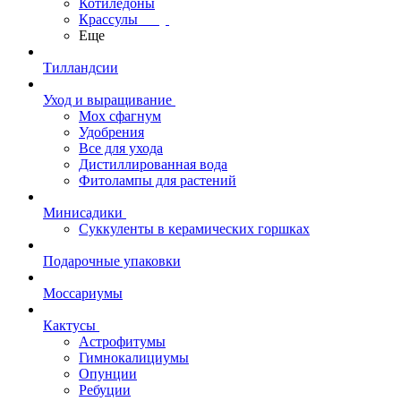
Котиледоны
Крассулы
Еще
Тилландсии
Уход и выращивание
Мох сфагнум
Удобрения
Все для ухода
Дистиллированная вода
Фитолампы для растений
Минисадики
Суккуленты в керамических горшках
Подарочные упаковки
Моссариумы
Кактусы
Астрофитумы
Гимнокалициумы
Опунции
Ребуции