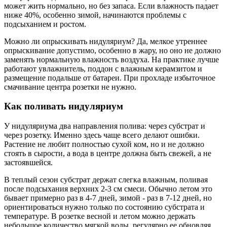
может жить нормально, но без запаса. Если влажность падает
ниже 40%, особенно зимой, начинаются проблемы с
подсыханием и ростом.
Можно ли опрыскивать нидуляриум? Да, мелкое утреннее
опрыскивание допустимо, особенно в жару, но оно не должно
заменять нормальную влажность воздуха. На практике лучше
работают увлажнитель, поддон с влажным керамзитом и
размещение подальше от батареи. При прохладе избыточное
смачивание центра розетки не нужно.
Как поливать нидуляриум
У нидуляриума два направления полива: через субстрат и
через розетку. Именно здесь чаще всего делают ошибки.
Растение не любит полностью сухой ком, но и не должно
стоять в сырости, а вода в центре должна быть свежей, а не
застоявшейся.
В теплый сезон субстрат держат слегка влажным, поливая
после подсыхания верхних 2-3 см смеси. Обычно летом это
бывает примерно раз в 4-7 дней, зимой - раз в 7-12 дней, но
ориентироваться нужно только по состоянию субстрата и
температуре. В розетке весной и летом можно держать
небольшое количество мягкой воды, регулярно ее обновляя.