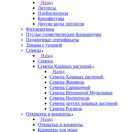
Назад
Литопсы
Плейоспилосы
Конофитумы
Другие виды литопсов
Фитокартины
Пустые геометрические флорариумы
Подарочные сертификаты
Товары с уценкой
Семена
Назад
Семена
Семена Хищных растений
Назад
Семена Хищных растений
Семена Жирянок
Семена Саррацений
Семена Венериной Мухоловки
Семена Непентесов
Семена других хищных растений
Семена Росянок
Открытки и конверты
Назад
Открытки и конверты
Конверты для денег