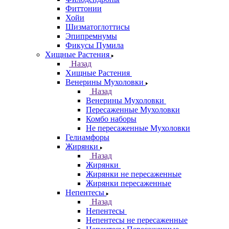
Фиттонии
Хойи
Шизматоглоттисы
Эпипремнумы
Фикусы Пумила
Хищные Растения
Назад
Хищные Растения
Венерины Мухоловки
Назад
Венерины Мухоловки
Пересаженные Мухоловки
Комбо наборы
Не пересаженные Мухоловки
Гелиамфоры
Жирянки
Назад
Жирянки
Жирянки не пересаженные
Жирянки пересаженные
Непентесы
Назад
Непентесы
Непентесы не пересаженные