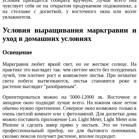
условия приходится собирать вручную. Лучше всего она
чувствует себя не на открытом продуваемом подоконнике, а
на стеллаже с досветкой, у восточного окна или возле
увлажнителя.
Условия выращивания маркгравии и
уход в домашних условиях
Освещение
Маркгравия любит яркий свет, но не жесткое солнце. На
практике это выглядит так: чем светлее место без полуденных
лучей, тем плотнее рост и компактнее листья. При нехватке
света побеги вытягиваются, листья становятся реже и
растение выглядит "разобранным".
Ориентироваться можно на 5000-12000 лк. Восточное и
западное окно подходят лучше всего. На южном окне летом
обычно нужно притенение. Северное окно возможно только в
очень светлой комнате или с фитолампой. Для досветки дома
можно поставить приложение Lux Light Meter, Light Meter или
Photone и сделать замер прямо у листьев. Это не точный
профессиональный прибор, но для бытового понимания,
сколько люксов получает растение, вполне подходит.