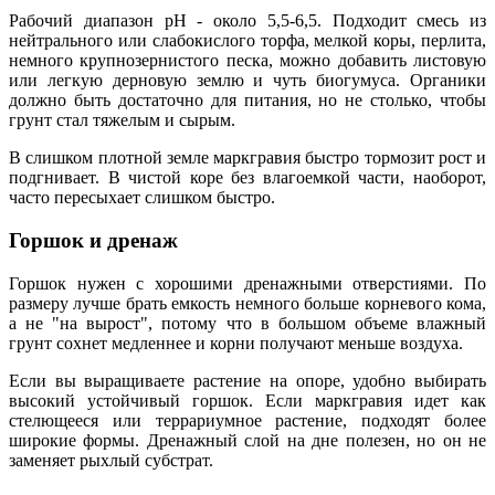
Рабочий диапазон pH - около 5,5-6,5. Подходит смесь из
нейтрального или слабокислого торфа, мелкой коры, перлита,
немного крупнозернистого песка, можно добавить листовую
или легкую дерновую землю и чуть биогумуса. Органики
должно быть достаточно для питания, но не столько, чтобы
грунт стал тяжелым и сырым.
В слишком плотной земле маркгравия быстро тормозит рост и
подгнивает. В чистой коре без влагоемкой части, наоборот,
часто пересыхает слишком быстро.
Горшок и дренаж
Горшок нужен с хорошими дренажными отверстиями. По
размеру лучше брать емкость немного больше корневого кома,
а не "на вырост", потому что в большом объеме влажный
грунт сохнет медленнее и корни получают меньше воздуха.
Если вы выращиваете растение на опоре, удобно выбирать
высокий устойчивый горшок. Если маркгравия идет как
стелющееся или террариумное растение, подходят более
широкие формы. Дренажный слой на дне полезен, но он не
заменяет рыхлый субстрат.