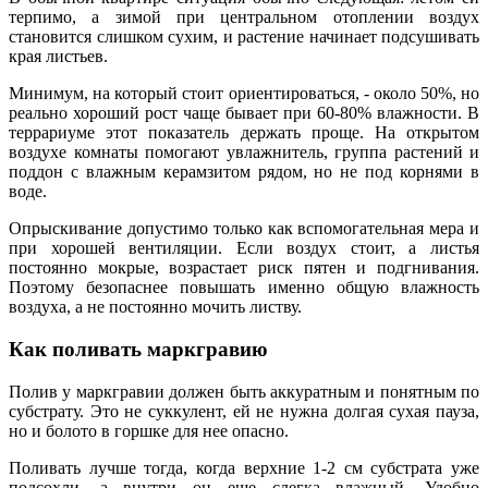
терпимо, а зимой при центральном отоплении воздух
становится слишком сухим, и растение начинает подсушивать
края листьев.
Минимум, на который стоит ориентироваться, - около 50%, но
реально хороший рост чаще бывает при 60-80% влажности. В
террариуме этот показатель держать проще. На открытом
воздухе комнаты помогают увлажнитель, группа растений и
поддон с влажным керамзитом рядом, но не под корнями в
воде.
Опрыскивание допустимо только как вспомогательная мера и
при хорошей вентиляции. Если воздух стоит, а листья
постоянно мокрые, возрастает риск пятен и подгнивания.
Поэтому безопаснее повышать именно общую влажность
воздуха, а не постоянно мочить листву.
Как поливать маркгравию
Полив у маркгравии должен быть аккуратным и понятным по
субстрату. Это не суккулент, ей не нужна долгая сухая пауза,
но и болото в горшке для нее опасно.
Поливать лучше тогда, когда верхние 1-2 см субстрата уже
подсохли, а внутри он еще слегка влажный. Удобно