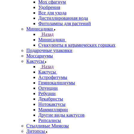
Мох сфагнум
Удобрения
Все для ухода
Дистиллированная вода
Фитолампы для растений
Минисадики
Назад
Минисадики
Суккуленты в керамических горшках
Подарочные упаковки
Моссариумы
Кактусы
Назад
Кактусы
Астрофитумы
Гимнокалициумы
Опунции
Ребуции
Декабристы
Нотокактусы
Маммиллярии
Другие виды кактусов
Рипсалисы
Стыдливые Мимозы
Литопсы