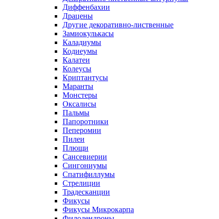
Диффенбахии
Драцены
Другие декоративно-лиственные
Замиокулькасы
Каладиумы
Кодиеумы
Калатеи
Колеусы
Криптантусы
Маранты
Монстеры
Оксалисы
Пальмы
Папоротники
Пеперомии
Пилеи
Плющи
Сансевиерии
Сингониумы
Спатифиллумы
Стрелиции
Традесканции
Фикусы
Фикусы Микрокарпа
Филодендроны