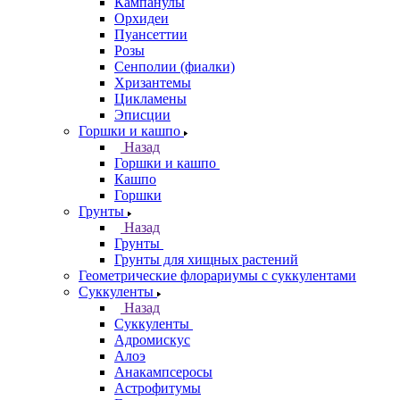
Кампанулы
Орхидеи
Пуансеттии
Розы
Сенполии (фиалки)
Хризантемы
Цикламены
Эписции
Горшки и кашпо
Назад
Горшки и кашпо
Кашпо
Горшки
Грунты
Назад
Грунты
Грунты для хищных растений
Геометрические флорариумы с суккулентами
Суккуленты
Назад
Суккуленты
Адромискус
Алоэ
Анакампсеросы
Астрофитумы