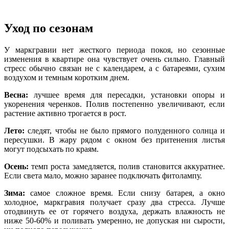
Уход по сезонам
У маркгравии нет жесткого периода покоя, но сезонные
изменения в квартире она чувствует очень сильно. Главный
стресс обычно связан не с календарем, а с батареями, сухим
воздухом и темным коротким днем.
Весна:
лучшее время для пересадки, установки опоры и
укоренения черенков. Полив постепенно увеличивают, если
растение активно трогается в рост.
Лето:
следят, чтобы не было прямого полуденного солнца и
пересушки. В жару рядом с окном без притенения листья
могут подсыхать по краям.
Осень:
темп роста замедляется, полив становится аккуратнее.
Если света мало, можно заранее подключать фитолампу.
Зима:
самое сложное время. Если снизу батарея, а окно
холодное, маркгравия получает сразу два стресса. Лучше
отодвинуть ее от горячего воздуха, держать влажность не
ниже 50-60% и поливать умеренно, не допуская ни сырости,