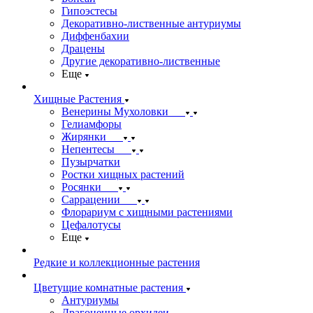
Гипоэстесы
Декоративно-лиственные антуриумы
Диффенбахии
Драцены
Другие декоративно-лиственные
Еще
Хищные Растения
Венерины Мухоловки
Гелиамфоры
Жирянки
Непентесы
Пузырчатки
Ростки хищных растений
Росянки
Саррацении
Флорариум с хищными растениями
Цефалотусы
Еще
Редкие и коллекционные растения
Цветущие комнатные растения
Антуриумы
Драгоценные орхидеи