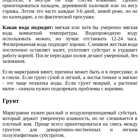
ориентироваться пальцем, деревянной палочкой или по весу
горшка. Летом это часто каждые 3-6 дней, зимой реже, но не
по календарю, а по фактической просушке.
Какая вода подходит:
мягкая или хотя бы умеренно мягкая
вода комнатной температуры. Водопроводную воду
использовать можно, но лучше отстаивать 12-24 часа.
Фильтрованная вода подходит хорошо. Слишком жесткая вода
постепенно оставляет налет, уплотняет субстрат и ухудшает
работу корней. После пересадки полив делают умеренный, без
заливания.
Если маркгравия вянет, причина может быть и в пересушке, и
в гнили. Если грунт сухой и легкий, а листья тонкие и мягкие
- это чаще нехватка воды. Если грунт мокрый, а растение
вялое - сначала нужно подозревать проблемы с корнями.
Грунт
Маркгравии нужен рыхлый и воздухопроницаемый субстрат,
который держит умеренную влажность, но не слеживается в
плотный ком. Проще всего ориентироваться на смесь между
грунтом для декоративно-лиственных и легким
полуэпифитным субстратом.