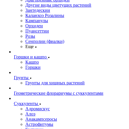
Другие виды цветущих растений
Зантедескии
Каланхоэ Розалины
Кампанулы
Орхидеи
Пуансеттии
Розы
Сенполии (фиалки)
Еще
Горшки и кашпо
Кашпо
Горшки
Грунты
Грунты для хищных растений
Геометрические флорариумы с суккулентами
Суккуленты
Адромискус
Алоэ
Анакампсеросы
Астрофитумы