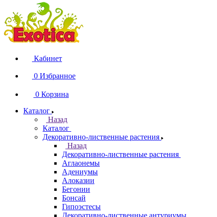
Кабинет
0
Избранное
0
Корзина
Каталог
Назад
Каталог
Декоративно-лиственные растения
Назад
Декоративно-лиственные растения
Аглаонемы
Адениумы
Алоказии
Бегонии
Бонсай
Гипоэстесы
Декоративно-лиственные антуриумы