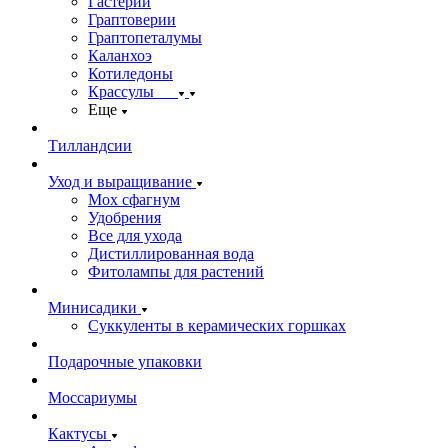
Гастерии
Граптоверии
Граптопеталумы
Каланхоэ
Котиледоны
Крассулы
Еще
Тилландсии
Уход и выращивание
Мох сфагнум
Удобрения
Все для ухода
Дистиллированная вода
Фитолампы для растений
Минисадики
Суккуленты в керамических горшках
Подарочные упаковки
Моссариумы
Кактусы