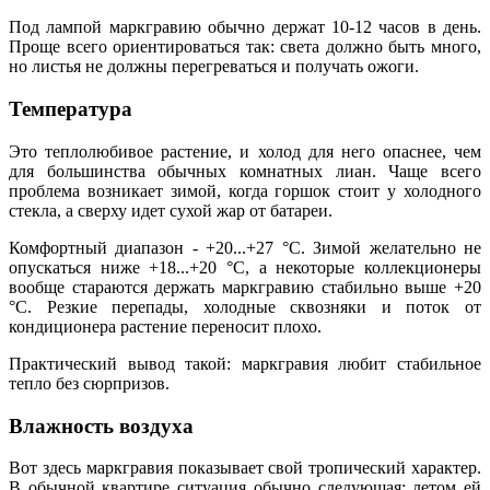
Под лампой маркгравию обычно держат 10-12 часов в день.
Проще всего ориентироваться так: света должно быть много,
но листья не должны перегреваться и получать ожоги.
Температура
Это теплолюбивое растение, и холод для него опаснее, чем
для большинства обычных комнатных лиан. Чаще всего
проблема возникает зимой, когда горшок стоит у холодного
стекла, а сверху идет сухой жар от батареи.
Комфортный диапазон - +20...+27 °C. Зимой желательно не
опускаться ниже +18...+20 °C, а некоторые коллекционеры
вообще стараются держать маркгравию стабильно выше +20
°C. Резкие перепады, холодные сквозняки и поток от
кондиционера растение переносит плохо.
Практический вывод такой: маркгравия любит стабильное
тепло без сюрпризов.
Влажность воздуха
Вот здесь маркгравия показывает свой тропический характер.
В обычной квартире ситуация обычно следующая: летом ей