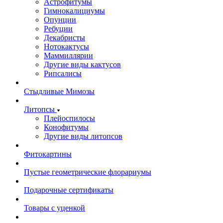
Астрофитумы
Гимнокалициумы
Опунции
Ребуции
Декабристы
Нотокактусы
Маммиллярии
Другие виды кактусов
Рипсалисы
Стыдливые Мимозы
Литопсы
Плейоспилосы
Конофитумы
Другие виды литопсов
Фитокартины
Пустые геометрические флорариумы
Подарочные сертификаты
Товары с уценкой