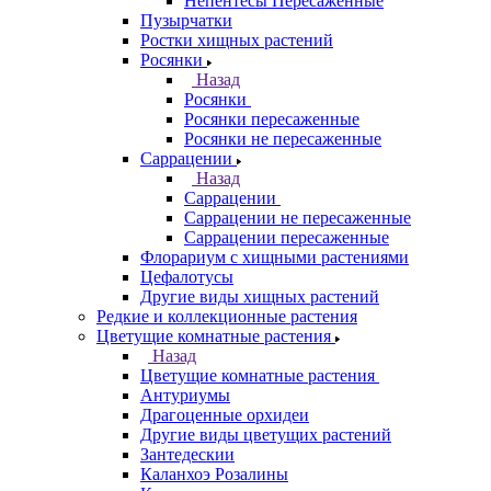
Непентесы Пересаженные
Пузырчатки
Ростки хищных растений
Росянки
Назад
Росянки
Росянки пересаженные
Росянки не пересаженные
Саррацении
Назад
Саррацении
Саррацении не пересаженные
Саррацении пересаженные
Флорариум с хищными растениями
Цефалотусы
Другие виды хищных растений
Редкие и коллекционные растения
Цветущие комнатные растения
Назад
Цветущие комнатные растения
Антуриумы
Драгоценные орхидеи
Другие виды цветущих растений
Зантедескии
Каланхоэ Розалины