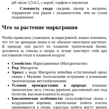
pH около 5,5-6,5, с корой, торфом и перлитом
Сложность ухода:
средняя, проще в витрине,
террариуме или рядом с увлажнителем, чем на сухом
подоконнике
Что за растение маркгравия
Чтобы правильно ухаживать за маркгравией, важно понимать,
что это не ароидная лиана и не обычное ампельное растение.
В природе она растет во влажном тропическом биоме,
цепляется за стволы и опоры и лучше чувствует себя при
постоянном тепле и влажном воздухе.
Семейство:
Маркгравиевые (Marcgraviaceae)
Род:
Marcgravia
Ареал:
у вида Marcgravia umbellata естественный ареал
связан с Малыми Антильскими островами и влажными
тропическими местообитаниями
Условия произрастания в природе:
влажные
тропические леса, стволы деревьев, рассеянный свет под
пологом, высокая влажность воздуха
Биологические особенности:
полуэпифитная лиана с
воздушными корнями, ювенильные побеги плотно
прижимаются к опоре, взрослые побеги могут менять