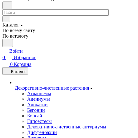
Каталог
По всему сайту
По каталогу
Войти
0
Избранное
0
Корзина
Каталог
Декоративно-лиственные растения
Аглаонемы
Адениумы
Алоказии
Бегонии
Бонсай
Гипоэстесы
Декоративно-лиственные антуриумы
Диффенбахии
Драцены