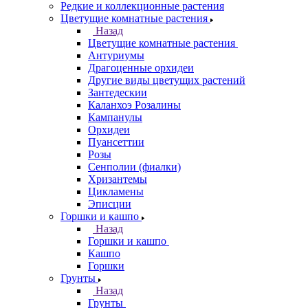
Редкие и коллекционные растения
Цветущие комнатные растения
Назад
Цветущие комнатные растения
Антуриумы
Драгоценные орхидеи
Другие виды цветущих растений
Зантедескии
Каланхоэ Розалины
Кампанулы
Орхидеи
Пуансеттии
Розы
Сенполии (фиалки)
Хризантемы
Цикламены
Эписции
Горшки и кашпо
Назад
Горшки и кашпо
Кашпо
Горшки
Грунты
Назад
Грунты