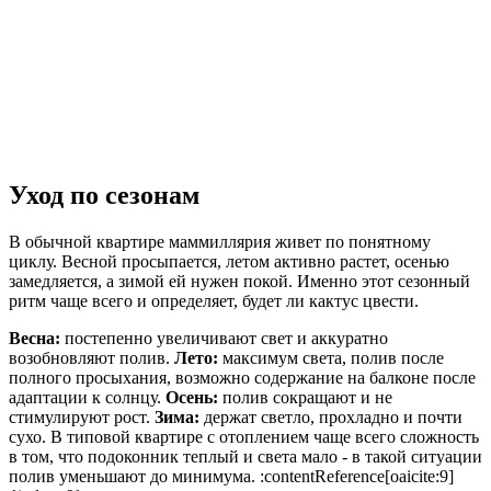
Уход по сезонам
В обычной квартире маммиллярия живет по понятному
циклу. Весной просыпается, летом активно растет, осенью
замедляется, а зимой ей нужен покой. Именно этот сезонный
ритм чаще всего и определяет, будет ли кактус цвести.
Весна:
постепенно увеличивают свет и аккуратно
возобновляют полив.
Лето:
максимум света, полив после
полного просыхания, возможно содержание на балконе после
адаптации к солнцу.
Осень:
полив сокращают и не
стимулируют рост.
Зима:
держат светло, прохладно и почти
сухо. В типовой квартире с отоплением чаще всего сложность
в том, что подоконник теплый и света мало - в такой ситуации
полив уменьшают до минимума. :contentReference[oaicite:9]