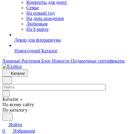
Конверты для денег
Семье
На новый год
На день рождения
Любимым
На 8 марта
Декор для флорариума
Новогодний Каталог
Хищные Растения
Блог
Новости
Подарочные сертификаты
Каталог
Каталог
По всему сайту
По каталогу
Войти
0
Избранное