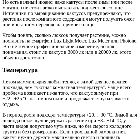
Но есть важный нюанс: даже кактусы после зимы или после
магазина не стоит резко выставлять под жесткое солнце.
Источники по выращиванию кактусов предупреждают, что
растения после комнатного содержания могут получить ожог
при внезапном переводе на прямое солнце.
Чтобы понять, сколько люксов получает растение, можно
поставить на смартфон Lux Light Meter, Lux Meter или Photone.
Это не точное профессиональное измерение, но для
понимания, стоит ли кактус в 3000 лк или в 20000 лк, этого
обычно достаточно.
Температура
Летом маммиллярия любит тепло, а зимой для нее важнее
прохлада, чем "уютная комнатная температура". Чаще всего
проблема возникает из-за того, что кактус зимует при
+22...+25 °C на темном окне и продолжает тянуться вместо
отдыха.
В период роста подходят температуры +20...+30 °C. Зимой для
периода покоя лучше держать растение при +8...+14 °C, у
части видов допустимо чуть ниже, но без сырого холодного
грунта и без промерзания. Если прохладной зимовки нет,
кактус нужно держать максимально светло и поливать