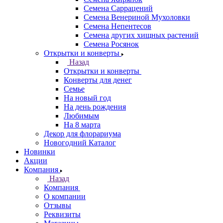
Семена Саррацений
Семена Венериной Мухоловки
Семена Непентесов
Семена других хищных растений
Семена Росянок
Открытки и конверты
Назад
Открытки и конверты
Конверты для денег
Семье
На новый год
На день рождения
Любимым
На 8 марта
Декор для флорариума
Новогодний Каталог
Новинки
Акции
Компания
Назад
Компания
О компании
Отзывы
Реквизиты