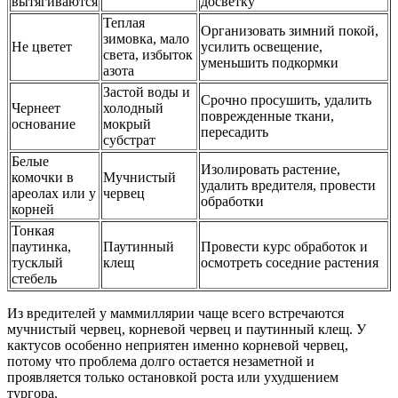
вытягиваются
досветку
Теплая
Организовать зимний покой,
зимовка, мало
Не цветет
усилить освещение,
света, избыток
уменьшить подкормки
азота
Застой воды и
Срочно просушить, удалить
Чернеет
холодный
поврежденные ткани,
основание
мокрый
пересадить
субстрат
Белые
Изолировать растение,
комочки в
Мучнистый
удалить вредителя, провести
ареолах или у
червец
обработки
корней
Тонкая
паутинка,
Паутинный
Провести курс обработок и
тусклый
клещ
осмотреть соседние растения
стебель
Из вредителей у маммиллярии чаще всего встречаются
мучнистый червец, корневой червец и паутинный клещ. У
кактусов особенно неприятен именно корневой червец,
потому что проблема долго остается незаметной и
проявляется только остановкой роста или ухудшением
тургора.