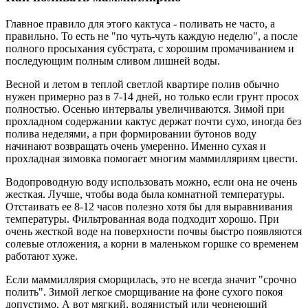
Главное правило для этого кактуса - поливать не часто, а
правильно. То есть не "по чуть-чуть каждую неделю", а после
полного просыхания субстрата, с хорошим промачиванием и
последующим полным сливом лишней воды.
Весной и летом в теплой светлой квартире полив обычно
нужен примерно раз в 7-14 дней, но только если грунт просох
полностью. Осенью интервалы увеличиваются. Зимой при
прохладном содержании кактус держат почти сухо, иногда без
полива неделями, а при формировании бутонов воду
начинают возвращать очень умеренно. Именно сухая и
прохладная зимовка помогает многим маммилляриям цвести.
Водопроводную воду использовать можно, если она не очень
жесткая. Лучше, чтобы вода была комнатной температуры.
Отстаивать ее 8-12 часов полезно хотя бы для выравнивания
температуры. Фильтрованная вода подходит хорошо. При
очень жесткой воде на поверхности почвы быстро появляются
солевые отложения, а корни в маленьком горшке со временем
работают хуже.
Если маммиллярия сморщилась, это не всегда значит "срочно
полить". Зимой легкое сморщивание на фоне сухого покоя
допустимо. А вот мягкий, водянистый или чернеющий