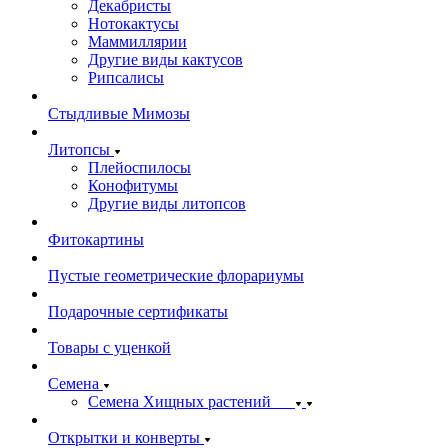
Декабристы
Нотокактусы
Маммиллярии
Другие виды кактусов
Рипсалисы
Стыдливые Мимозы
Литопсы
Плейоспилосы
Конофитумы
Другие виды литопсов
Фитокартины
Пустые геометрические флорариумы
Подарочные сертификаты
Товары с уценкой
Семена
Семена Хищных растений
Открытки и конверты