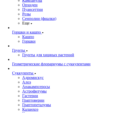
Кампанулы
Орхидеи
Пуансеттии
Розы
Сенполии (фиалки)
Еще
Горшки и кашпо
Кашпо
Горшки
Грунты
Грунты для хищных растений
Геометрические флорариумы с суккулентами
Суккуленты
Адромискус
Алоэ
Анакампсеросы
Астрофитумы
Гастерии
Граптоверии
Граптопеталумы
Каланхоэ