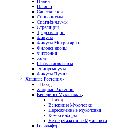
Пилеи
Плющи
Сансевиерии
Сингониумы
Спатифиллумы
Стрелиции
Традесканции
Фикусы
Фикусы Микрокарпа
Филодендроны
Фиттонии
Хойи
Шизматоглоттисы
Эпипремнумы
Фикусы Пумила
Хищные Растения
Назад
Хищные Растения
Венерины Мухоловки
Назад
Венерины Мухоловки
Пересаженные Мухоловки
Комбо наборы
Не пересаженные Мухоловки
Гелиамфоры