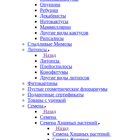
Опунции
Ребуции
Декабристы
Нотокактусы
Маммиллярии
Другие виды кактусов
Рипсалисы
Стыдливые Мимозы
Литопсы
Назад
Литопсы
Плейоспилосы
Конофитумы
Другие виды литопсов
Фитокартины
Пустые геометрические флорариумы
Подарочные сертификаты
Товары с уценкой
Семена
Назад
Семена
Семена Хищных растений
Назад
Семена Хищных растений
Семена Жирянок