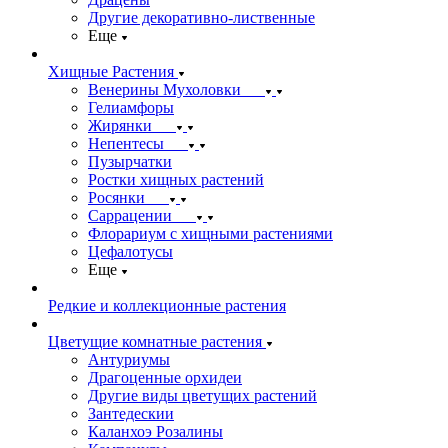
Другие декоративно-лиственные
Еще
Хищные Растения
Венерины Мухоловки
Гелиамфоры
Жирянки
Непентесы
Пузырчатки
Ростки хищных растений
Росянки
Саррацении
Флорариум с хищными растениями
Цефалотусы
Еще
Редкие и коллекционные растения
Цветущие комнатные растения
Антуриумы
Драгоценные орхидеи
Другие виды цветущих растений
Зантедескии
Каланхоэ Розалины