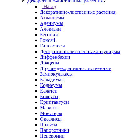
Декоративно-лиственные растения
Назад
Декоративно-лиственные растения
Аглаонемы
Адениумы
Алоказии
Бегонии
Бонсай
Гипоэстесы
Декоративно-лиственные антуриумы
Диффенбахии
Драцены
Другие декоративно-лиственные
Замиокулькасы
Каладиумы
Кодиеумы
Калатеи
Колеусы
Криптантусы
Маранты
Монстеры
Оксалисы
Пальмы
Папоротники
Пеперомии