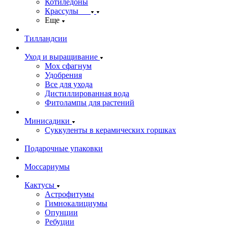
Котиледоны
Крассулы
Еще
Тилландсии
Уход и выращивание
Мох сфагнум
Удобрения
Все для ухода
Дистиллированная вода
Фитолампы для растений
Минисадики
Суккуленты в керамических горшках
Подарочные упаковки
Моссариумы
Кактусы
Астрофитумы
Гимнокалициумы
Опунции
Ребуции