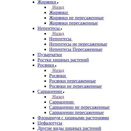
Жирянки
Назад
Жирянки
Жирянки не пересаженные
Жирянки пересаженные
Непентесы
Назад
Непентесы
Непентесы не пересаженные
Непентесы Пересаженные
Пузырчатки
Ростки хищных растений
Росянки
Назад
Росянки
Росянки пересаженные
Росянки не пересаженные
Саррацении
Назад
Саррацении
Саррацении не пересаженные
Саррацении пересаженные
Флорариум с хищными растениями
Цефалотусы
Другие виды хищных растений