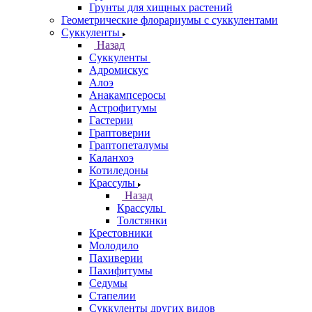
Грунты для хищных растений
Геометрические флорариумы с суккулентами
Суккуленты
Назад
Суккуленты
Адромискус
Алоэ
Анакампсеросы
Астрофитумы
Гастерии
Граптоверии
Граптопеталумы
Каланхоэ
Котиледоны
Крассулы
Назад
Крассулы
Толстянки
Крестовники
Молодило
Пахиверии
Пахифитумы
Седумы
Стапелии
Суккуленты других видов