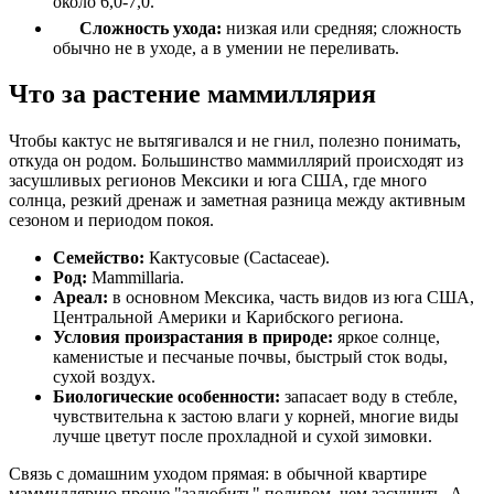
около 6,0-7,0.
Сложность ухода:
низкая или средняя; сложность
обычно не в уходе, а в умении не переливать.
Что за растение маммиллярия
Чтобы кактус не вытягивался и не гнил, полезно понимать,
откуда он родом. Большинство маммиллярий происходят из
засушливых регионов Мексики и юга США, где много
солнца, резкий дренаж и заметная разница между активным
сезоном и периодом покоя.
Семейство:
Кактусовые (Cactaceae).
Род:
Mammillaria.
Ареал:
в основном Мексика, часть видов из юга США,
Центральной Америки и Карибского региона.
Условия произрастания в природе:
яркое солнце,
каменистые и песчаные почвы, быстрый сток воды,
сухой воздух.
Биологические особенности:
запасает воду в стебле,
чувствительна к застою влаги у корней, многие виды
лучше цветут после прохладной и сухой зимовки.
Связь с домашним уходом прямая: в обычной квартире
маммиллярию проще "залюбить" поливом, чем засушить. А