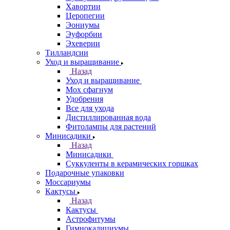
Хавортии
Церопегии
Эониумы
Эуфорбии
Эхеверии
Тилландсии
Уход и выращивание
Назад
Уход и выращивание
Мох сфагнум
Удобрения
Все для ухода
Дистиллированная вода
Фитолампы для растений
Минисадики
Назад
Минисадики
Суккуленты в керамических горшках
Подарочные упаковки
Моссариумы
Кактусы
Назад
Кактусы
Астрофитумы
Гимнокалициумы