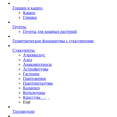
Горшки и кашпо
Кашпо
Горшки
Грунты
Грунты для хищных растений
Геометрические флорариумы с суккулентами
Суккуленты
Адромискус
Алоэ
Анакампсеросы
Астрофитумы
Гастерии
Граптоверии
Граптопеталумы
Каланхоэ
Котиледоны
Крассулы
Еще
Тилландсии