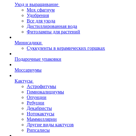
Уход и выращивание
Мох сфагнум
Удобрения
Все для ухода
Дистиллированная вода
Фитолампы для растений
Минисадики
Суккуленты в керамических горшках
Подарочные упаковки
Моссариумы
Кактусы
Астрофитумы
Гимнокалициумы
Опунции
Ребуции
Декабристы
Нотокактусы
Маммиллярии
Другие виды кактусов
Рипсалисы