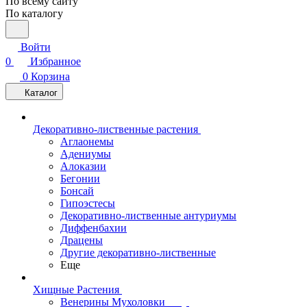
По всему сайту
По каталогу
Войти
0
Избранное
0
Корзина
Каталог
Декоративно-лиственные растения
Аглаонемы
Адениумы
Алоказии
Бегонии
Бонсай
Гипоэстесы
Декоративно-лиственные антуриумы
Диффенбахии
Драцены
Другие декоративно-лиственные
Еще
Хищные Растения
Венерины Мухоловки