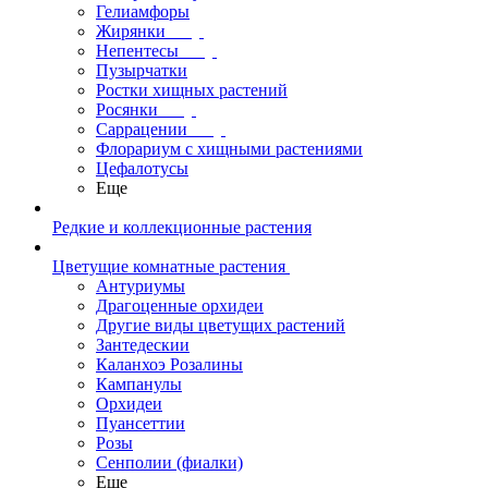
Гелиамфоры
Жирянки
Непентесы
Пузырчатки
Ростки хищных растений
Росянки
Саррацении
Флорариум с хищными растениями
Цефалотусы
Еще
Редкие и коллекционные растения
Цветущие комнатные растения
Антуриумы
Драгоценные орхидеи
Другие виды цветущих растений
Зантедескии
Каланхоэ Розалины
Кампанулы
Орхидеи
Пуансеттии
Розы
Сенполии (фиалки)
Еще