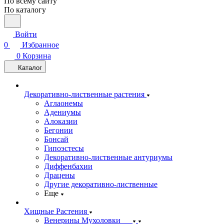
По всему сайту
По каталогу
Войти
0
Избранное
0
Корзина
Каталог
Декоративно-лиственные растения
Аглаонемы
Адениумы
Алоказии
Бегонии
Бонсай
Гипоэстесы
Декоративно-лиственные антуриумы
Диффенбахии
Драцены
Другие декоративно-лиственные
Еще
Хищные Растения
Венерины Мухоловки