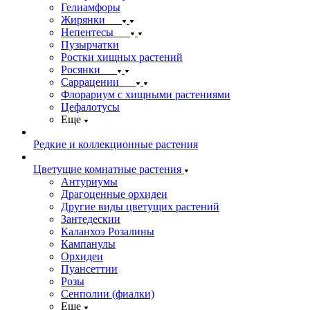
Гелиамфоры
Жирянки
Непентесы
Пузырчатки
Ростки хищных растений
Росянки
Саррацении
Флорариум с хищными растениями
Цефалотусы
Еще
Редкие и коллекционные растения
Цветущие комнатные растения
Антуриумы
Драгоценные орхидеи
Другие виды цветущих растений
Зантедескии
Каланхоэ Розалины
Кампанулы
Орхидеи
Пуансеттии
Розы
Сенполии (фиалки)
Еще