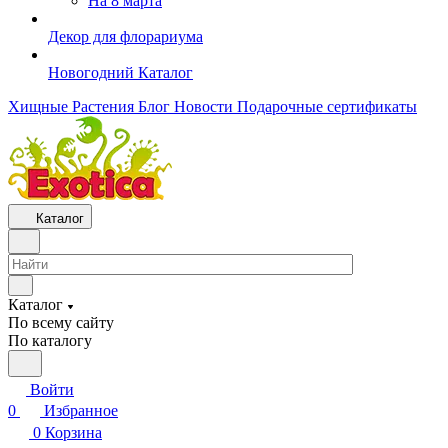
На 8 марта
Декор для флорариума
Новогодний Каталог
Хищные Растения
Блог
Новости
Подарочные сертификаты
Каталог
Каталог
По всему сайту
По каталогу
Войти
0
Избранное
0
Корзина