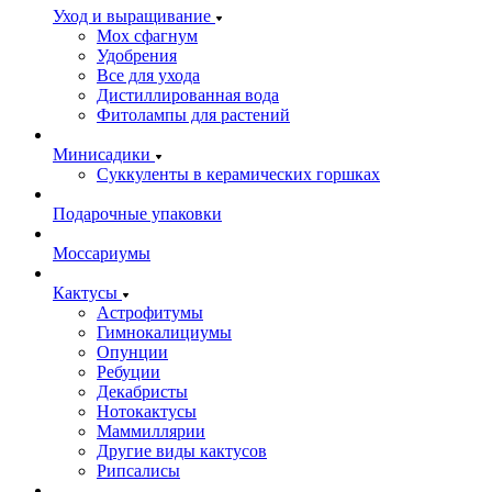
Уход и выращивание
Мох сфагнум
Удобрения
Все для ухода
Дистиллированная вода
Фитолампы для растений
Минисадики
Суккуленты в керамических горшках
Подарочные упаковки
Моссариумы
Кактусы
Астрофитумы
Гимнокалициумы
Опунции
Ребуции
Декабристы
Нотокактусы
Маммиллярии
Другие виды кактусов
Рипсалисы