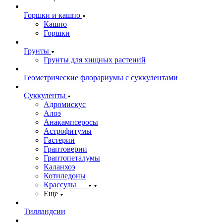
Горшки и кашпо
Кашпо
Горшки
Грунты
Грунты для хищных растений
Геометрические флорариумы с суккулентами
Суккуленты
Адромискус
Алоэ
Анакампсеросы
Астрофитумы
Гастерии
Граптоверии
Граптопеталумы
Каланхоэ
Котиледоны
Крассулы
Еще
Тилландсии