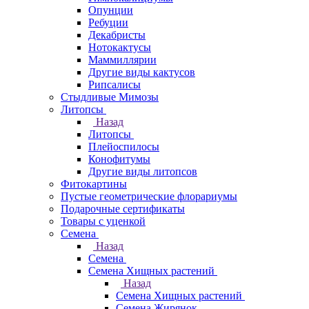
Опунции
Ребуции
Декабристы
Нотокактусы
Маммиллярии
Другие виды кактусов
Рипсалисы
Стыдливые Мимозы
Литопсы
Назад
Литопсы
Плейоспилосы
Конофитумы
Другие виды литопсов
Фитокартины
Пустые геометрические флорариумы
Подарочные сертификаты
Товары с уценкой
Семена
Назад
Семена
Семена Хищных растений
Назад
Семена Хищных растений
Семена Жирянок