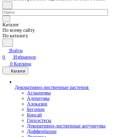
Каталог
По всему сайту
По каталогу
Войти
0
Избранное
0
Корзина
Каталог
Декоративно-лиственные растения
Аглаонемы
Адениумы
Алоказии
Бегонии
Бонсай
Гипоэстесы
Декоративно-лиственные антуриумы
Диффенбахии
Драцены