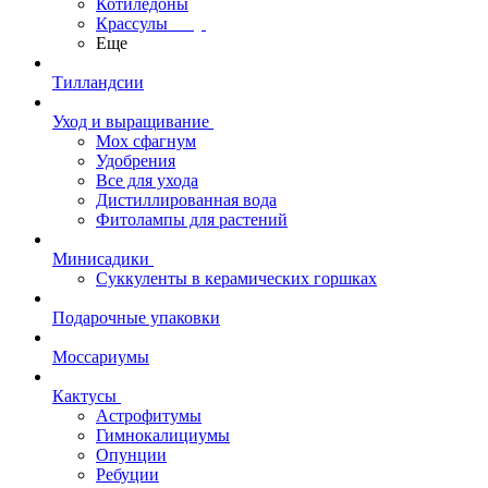
Котиледоны
Крассулы
Еще
Тилландсии
Уход и выращивание
Мох сфагнум
Удобрения
Все для ухода
Дистиллированная вода
Фитолампы для растений
Минисадики
Суккуленты в керамических горшках
Подарочные упаковки
Моссариумы
Кактусы
Астрофитумы
Гимнокалициумы
Опунции
Ребуции