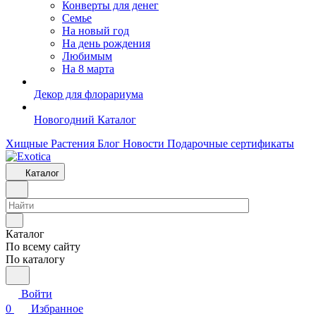
Конверты для денег
Семье
На новый год
На день рождения
Любимым
На 8 марта
Декор для флорариума
Новогодний Каталог
Хищные Растения
Блог
Новости
Подарочные сертификаты
Каталог
Каталог
По всему сайту
По каталогу
Войти
0
Избранное