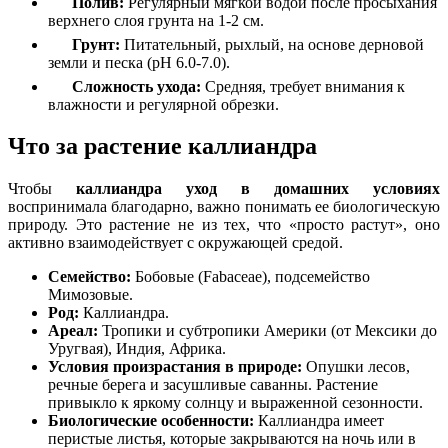
Полив:
Регулярный мягкой водой после просыхания
верхнего слоя грунта на 1-2 см.
Грунт:
Питательный, рыхлый, на основе дерновой
земли и песка (pH 6.0-7.0).
Сложность ухода:
Средняя, требует внимания к
влажности и регулярной обрезки.
Что за растение каллиандра
Чтобы
каллиандра уход в домашних условиях
воспринимала благодарно, важно понимать ее биологическую
природу. Это растение не из тех, что «просто растут», оно
активно взаимодействует с окружающей средой.
Семейство:
Бобовые (Fabaceae), подсемейство
Мимозовые.
Род:
Каллиандра.
Ареал:
Тропики и субтропики Америки (от Мексики до
Уругвая), Индия, Африка.
Условия произрастания в природе:
Опушки лесов,
речные берега и засушливые саванны. Растение
привыкло к яркому солнцу и выраженной сезонности.
Биологические особенности:
Каллиандра имеет
перистые листья, которые закрываются на ночь или в