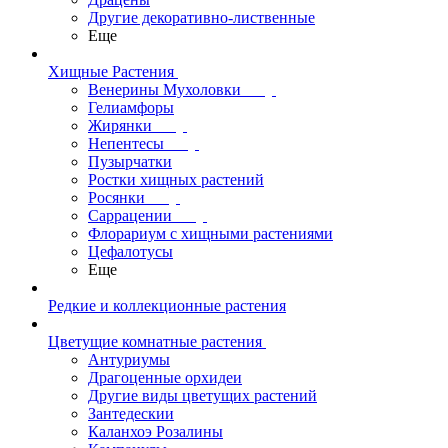
Другие декоративно-лиственные
Еще
Хищные Растения
Венерины Мухоловки
Гелиамфоры
Жирянки
Непентесы
Пузырчатки
Ростки хищных растений
Росянки
Саррацении
Флорариум с хищными растениями
Цефалотусы
Еще
Редкие и коллекционные растения
Цветущие комнатные растения
Антуриумы
Драгоценные орхидеи
Другие виды цветущих растений
Зантедескии
Каланхоэ Розалины