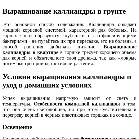
Выращивание каллиандры в грунте
Это основной способ содержания. Каллиандра обладает
мощной корневой системой, характерной для бобовых. На
корнях часто образуются клубеньки с азотфиксирующими
бактериями - не пугайтесь их при пересадке, это не болезнь, а
способ растения добывать питание.
Выращивание
каллиандры в квартире
в горшке требует хорошего объема
для корней и обязательного слоя дренажа, так как «мокрые
ноги» быстро приводят к гибели растения.
Условия выращивания каллиандры и
уход в домашних условиях
Успех выращивания напрямую зависит от света и
температуры.
Особенности комнатной каллиандры
в том,
что она очень светолюбива, но при этом чувствительна к
перегреву корней в черных пластиковых горшках на солнце.
Освещение
Каллиандра любит солнце. Без него
бутонизация
не наступит,