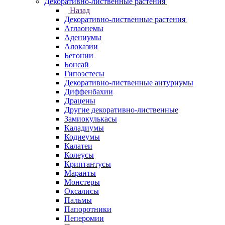
Декоративно-лиственные растения
Назад
Декоративно-лиственные растения
Аглаонемы
Адениумы
Алоказии
Бегонии
Бонсай
Гипоэстесы
Декоративно-лиственные антуриумы
Диффенбахии
Драцены
Другие декоративно-лиственные
Замиокулькасы
Каладиумы
Кодиеумы
Калатеи
Колеусы
Криптантусы
Маранты
Монстеры
Оксалисы
Пальмы
Папоротники
Пеперомии