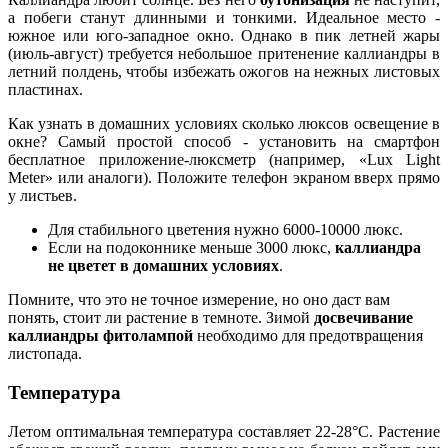
а побеги станут длинными и тонкими. Идеальное место -
южное или юго-западное окно. Однако в пик летней жары
(июль-август) требуется небольшое притенение каллиандры в
летний полдень, чтобы избежать ожогов на нежных листовых
пластинах.
Как узнать в домашних условиях сколько люксов освещение в
окне? Самый простой способ - установить на смартфон
бесплатное приложение-люксметр (например, «Lux Light
Meter» или аналоги). Положите телефон экраном вверх прямо
у листьев.
Для стабильного цветения нужно 6000-10000 люкс.
Если на подоконнике меньше 3000 люкс,
каллиандра
не цветет в домашних условиях
.
Помните, что это не точное измерение, но оно даст вам
понять, стоит ли растение в темноте. Зимой
досвечивание
каллиандры фитолампой
необходимо для предотвращения
листопада.
Температура
Летом оптимальная температура составляет 22-28°C. Растение