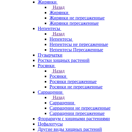
Жирянки
Назад
Жирянки
Жирянки не пересаженные
Жирянки пересаженные
Непентесы
Назад
Непентесы
Непентесы не пересаженные
Непентесы Пересаженные
Пузырчатки
Ростки хищных растений
Росянки
Назад
Росянки
Росянки пересаженные
Росянки не пересаженные
Саррацении
Назад
Саррацении
Саррацении не пересаженные
Саррацении пересаженные
Флорариум с хищными растениями
Цефалотусы
Другие виды хищных растений