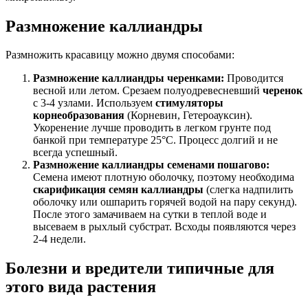
Размножение каллиандры
Размножить красавицу можно двумя способами:
Размножение каллиандры черенками:
Проводится
весной или летом. Срезаем полуодревесневший
черенок
с 3-4 узлами. Используем
стимуляторы
корнеобразования
(Корневин, Гетероауксин).
Укоренение лучше проводить в легком грунте под
банкой при температуре 25°C. Процесс долгий и не
всегда успешный.
Размножение каллиандры семенами пошагово:
Семена имеют плотную оболочку, поэтому необходима
скарификация семян каллиандры
(слегка надпилить
оболочку или ошпарить горячей водой на пару секунд).
После этого замачиваем на сутки в теплой воде и
высеваем в рыхлый субстрат. Всходы появляются через
2-4 недели.
Болезни и вредители типичные для
этого вида растения