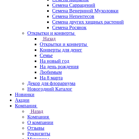
Семена Саррацений
Семена Венериной Мухоловки
Семена Непентесов
Семена других хищных растений
Семена Росянок
Открытки и конверты
Назад
Открытки и конверты
Конверты для денег
Семье
На новый год
На день рождения
Любимым
На 8 марта
Декор для флорариума
Новогодний Каталог
Новинки
Акции
Компания
Назад
Компания
О компании
Отзывы
Реквизиты