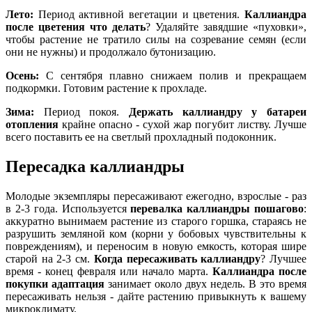
Лето:
Период активной вегетации и цветения.
Каллиандра
после цветения что делать
? Удаляйте завядшие «пуховки»,
чтобы растение не тратило силы на созревание семян (если
они не нужны) и продолжало бутонизацию.
Осень:
С сентября плавно снижаем полив и прекращаем
подкормки. Готовим растение к прохладе.
Зима:
Период покоя.
Держать каллиандру у батареи
отопления
крайне опасно - сухой жар погубит листву. Лучше
всего поставить ее на светлый прохладный подоконник.
Пересадка каллиандры
Молодые экземпляры пересаживают ежегодно, взрослые - раз
в 2-3 года. Используется
перевалка каллиандры пошагово
:
аккуратно вынимаем растение из старого горшка, стараясь не
разрушить земляной ком (корни у бобовых чувствительны к
повреждениям), и переносим в новую емкость, которая шире
старой на 2-3 см.
Когда пересаживать каллиандру
? Лучшее
время - конец февраля или начало марта.
Каллиандра после
покупки адаптация
занимает около двух недель. В это время
пересаживать нельзя - дайте растению привыкнуть к вашему
микроклимату.