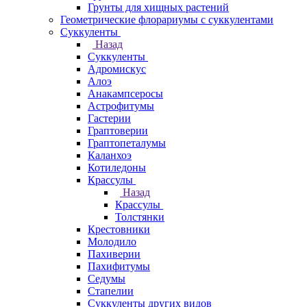
Грунты для хищных растений
Геометрические флорариумы с суккулентами
Суккуленты
Назад
Суккуленты
Адромискус
Алоэ
Анакампсеросы
Астрофитумы
Гастерии
Граптоверии
Граптопеталумы
Каланхоэ
Котиледоны
Крассулы
Назад
Крассулы
Толстянки
Крестовники
Молодило
Пахиверии
Пахифитумы
Седумы
Стапелии
Суккуленты других видов