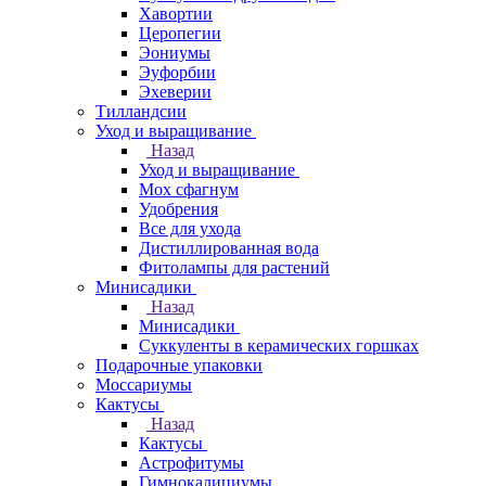
Хавортии
Церопегии
Эониумы
Эуфорбии
Эхеверии
Тилландсии
Уход и выращивание
Назад
Уход и выращивание
Мох сфагнум
Удобрения
Все для ухода
Дистиллированная вода
Фитолампы для растений
Минисадики
Назад
Минисадики
Суккуленты в керамических горшках
Подарочные упаковки
Моссариумы
Кактусы
Назад
Кактусы
Астрофитумы
Гимнокалициумы