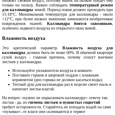
обожает свежий воздух, поэтому вынос на балкон пойдет ему
только на пользу. Важно соблюдать
температурный режим
для каллиандры
зимой. Период покоя должен проходить при
15-18°C. Минимальная температура для каллиандры - около
+12°C, при более низких значениях начинаются необратимые
повреждения тканей.
Каллиандра боится сквозняков
,
особенно ледяного воздуха из открытого окна зимой.
Влажность воздуха
Это критический параметр.
Влажность воздуха для
каллиандры
должна быть не ниже 60%. В обычной квартире
сухой воздух - главная причина, почему сохнут кончики
листьев у каллиандры.
Используйте увлажнитель воздуха в комнате.
Поставьте горшок в широкий поддон с влажным
керамзитом (дно горшка не должно касаться воды).
Теплый душ для каллиандры раз в неделю смоет пыль и
напитает листья влагой.
На вопрос «нужно ли опрыскивать каллиандру» отвечу так:
листья - да, но
гигиена листьев и пушистых соцветий
требует осторожности. Старайтесь не попадать водой на сами
«пуховки», от влаги они склеиваются и теряют