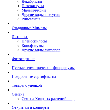
Декабристы
Нотокактусы
Маммиллярии
Другие виды кактусов
Рипсалисы
Стыдливые Мимозы
Литопсы
Плейоспилосы
Конофитумы
Другие виды литопсов
Фитокартины
Пустые геометрические флорариумы
Подарочные сертификаты
Товары с уценкой
Семена
Семена Хищных растений
Открытки и конверты