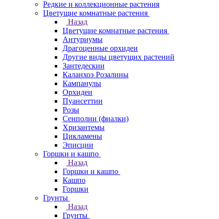
Редкие и коллекционные растения
Цветущие комнатные растения
Назад
Цветущие комнатные растения
Антуриумы
Драгоценные орхидеи
Другие виды цветущих растений
Зантедескии
Каланхоэ Розалины
Кампанулы
Орхидеи
Пуансеттии
Розы
Сенполии (фиалки)
Хризантемы
Цикламены
Эписции
Горшки и кашпо
Назад
Горшки и кашпо
Кашпо
Горшки
Грунты
Назад
Грунты