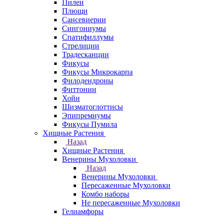
Пилеи
Плющи
Сансевиерии
Сингониумы
Спатифиллумы
Стрелиции
Традесканции
Фикусы
Фикусы Микрокарпа
Филодендроны
Фиттонии
Хойи
Шизматоглоттисы
Эпипремнумы
Фикусы Пумила
Хищные Растения
Назад
Хищные Растения
Венерины Мухоловки
Назад
Венерины Мухоловки
Пересаженные Мухоловки
Комбо наборы
Не пересаженные Мухоловки
Гелиамфоры