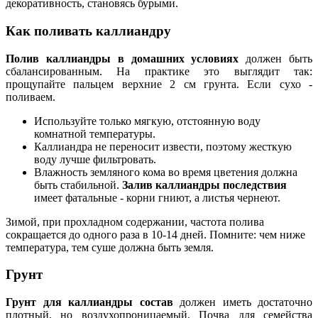
декоративность, становясь бурыми.
Как поливать каллиандру
Полив каллиандры в домашних условиях
должен быть
сбалансированным. На практике это выглядит так:
прощупайте пальцем верхние 2 см грунта. Если сухо -
поливаем.
Используйте только мягкую, отстоянную воду
комнатной температуры.
Каллиандра не переносит извести, поэтому жесткую
воду лучше фильтровать.
Влажность земляного кома во время цветения должна
быть стабильной.
Залив каллиандры последствия
имеет фатальные - корни гниют, а листья чернеют.
Зимой, при прохладном содержании, частота полива
сокращается до одного раза в 10-14 дней. Помните: чем ниже
температура, тем суше должна быть земля.
Грунт
Грунт для каллиандры состав
должен иметь достаточно
плотный, но воздухопроницаемый. Почва для семейства