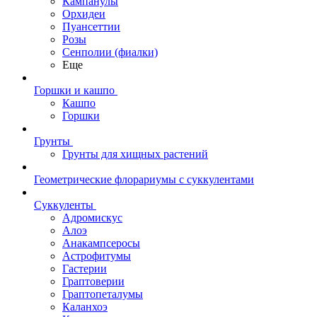
Кампанулы
Орхидеи
Пуансеттии
Розы
Сенполии (фиалки)
Еще
Горшки и кашпо
Кашпо
Горшки
Грунты
Грунты для хищных растений
Геометрические флорариумы с суккулентами
Суккуленты
Адромискус
Алоэ
Анакампсеросы
Астрофитумы
Гастерии
Граптоверии
Граптопеталумы
Каланхоэ