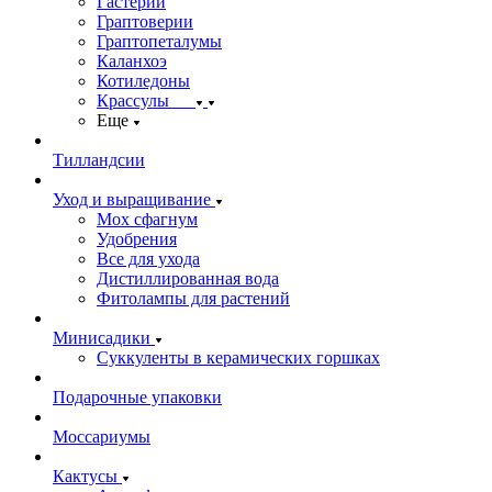
Гастерии
Граптоверии
Граптопеталумы
Каланхоэ
Котиледоны
Крассулы
Еще
Тилландсии
Уход и выращивание
Мох сфагнум
Удобрения
Все для ухода
Дистиллированная вода
Фитолампы для растений
Минисадики
Суккуленты в керамических горшках
Подарочные упаковки
Моссариумы
Кактусы