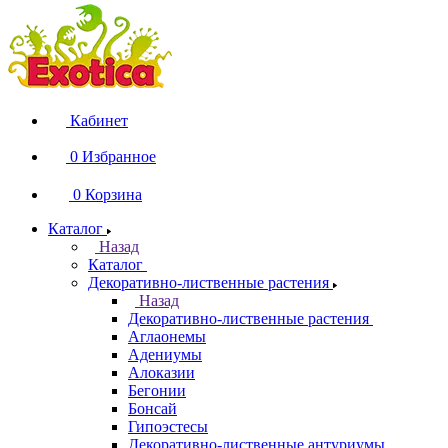
Кабинет
0
Избранное
0
Корзина
Каталог
Назад
Каталог
Декоративно-лиственные растения
Назад
Декоративно-лиственные растения
Аглаонемы
Адениумы
Алоказии
Бегонии
Бонсай
Гипоэстесы
Декоративно-лиственные антуриумы