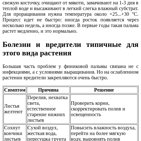
свежую косточку, очищают от мякоти, замачивают на 1-3 дня в
теплой воде и высаживают в легкий слегка влажный субстрат.
Для проращивания нужна температура около +25...+30 °C.
Процесс идет не быстро: иногда росток появляется через
несколько недель, а иногда позже. В первые годы такая пальма
растет медленно, и это нормально.
Болезни и вредители типичные для
этого вида растения
Большая часть проблем у финиковой пальмы связана не с
инфекциями, а с условиями выращивания. Но на ослабленном
растении вредители закрепляются очень быстро.
Симптом
Причина
Решение
Перелив, нехватка
света,
Проверить корни,
Листья
естественное
скорректировать полив и
желтеют
старение нижних
освещенность
листьев
Сохнут
Сухой воздух,
Повысить влажность воздуха,
кончики
жесткая вода,
перейти на более мягкую
листьев
пересушка грунта
воду, выровнять полив