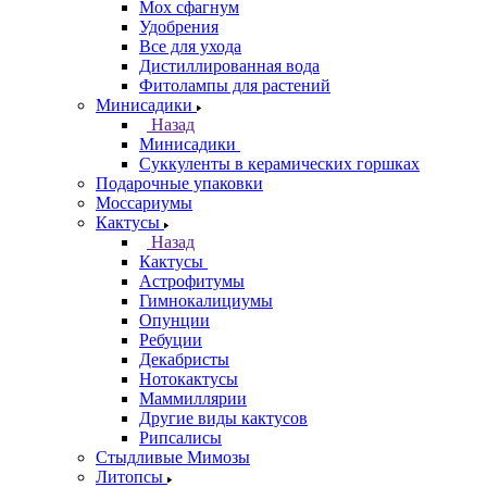
Мох сфагнум
Удобрения
Все для ухода
Дистиллированная вода
Фитолампы для растений
Минисадики
Назад
Минисадики
Суккуленты в керамических горшках
Подарочные упаковки
Моссариумы
Кактусы
Назад
Кактусы
Астрофитумы
Гимнокалициумы
Опунции
Ребуции
Декабристы
Нотокактусы
Маммиллярии
Другие виды кактусов
Рипсалисы
Стыдливые Мимозы
Литопсы