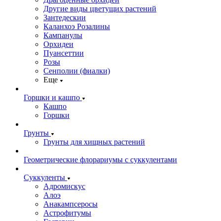
Другие виды цветущих растений
Зантедескии
Каланхоэ Розалины
Кампанулы
Орхидеи
Пуансеттии
Розы
Сенполии (фиалки)
Еще
Горшки и кашпо
Кашпо
Горшки
Грунты
Грунты для хищных растений
Геометрические флорариумы с суккулентами
Суккуленты
Адромискус
Алоэ
Анакампсеросы
Астрофитумы