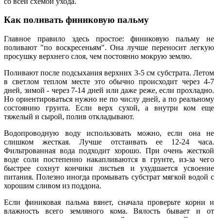
со всей схемой ухода.
Как поливать финиковую пальму
Главное правило здесь простое: финиковую пальму не
поливают "по воскресеньям". Она лучше переносит легкую
просушку верхнего слоя, чем постоянно мокрую землю.
Поливают после подсыхания верхних 3-5 см субстрата. Летом
в светлом теплом месте это обычно происходит через 4-7
дней, зимой - через 7-14 дней или даже реже, если прохладно.
Но ориентироваться нужно не по числу дней, а по реальному
состоянию грунта. Если верх сухой, а внутри ком еще
тяжелый и сырой, полив откладывают.
Водопроводную воду использовать можно, если она не
слишком жесткая. Лучше отстаивать ее 12-24 часа.
Фильтрованная вода подходит хорошо. При очень жесткой
воде соли постепенно накапливаются в грунте, из-за чего
быстрее сохнут кончики листьев и ухудшается усвоение
питания. Полезно иногда промывать субстрат мягкой водой с
хорошим сливом из поддона.
Если финиковая пальма вянет, сначала проверьте корни и
влажность всего земляного кома. Вялость бывает и от