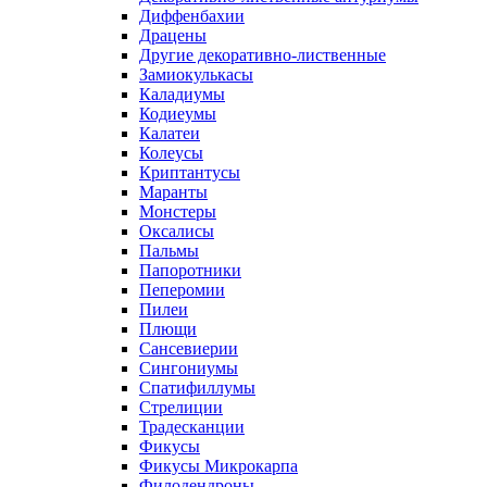
Диффенбахии
Драцены
Другие декоративно-лиственные
Замиокулькасы
Каладиумы
Кодиеумы
Калатеи
Колеусы
Криптантусы
Маранты
Монстеры
Оксалисы
Пальмы
Папоротники
Пеперомии
Пилеи
Плющи
Сансевиерии
Сингониумы
Спатифиллумы
Стрелиции
Традесканции
Фикусы
Фикусы Микрокарпа
Филодендроны