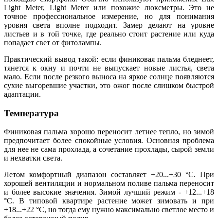
Light Meter, Light Meter или похожие люксметры. Это не
точное профессиональное измерение, но для понимания
уровня света вполне подходит. Замер делают на уровне
листьев и в той точке, где реально стоит растение или куда
попадает свет от фитолампы.
Практический вывод такой: если финиковая пальма бледнеет,
тянется к окну и почти не выпускает новые листья, света
мало. Если после резкого выноса на яркое солнце появляются
сухие выгоревшие участки, это ожог после слишком быстрой
адаптации.
Температура
Финиковая пальма хорошо переносит летнее тепло, но зимой
предпочитает более спокойные условия. Основная проблема
для нее не сама прохлада, а сочетание прохлады, сырой земли
и нехватки света.
Летом комфортный диапазон составляет +20...+30 °C. При
хорошей вентиляции и нормальном поливе пальма переносит
и более высокие значения. Зимой лучший режим - +12...+18
°C. В типовой квартире растение может зимовать и при
+18...+22 °C, но тогда ему нужно максимально светлое место и