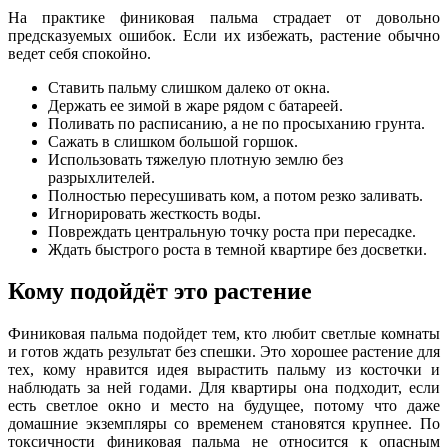
На практике финиковая пальма страдает от довольно
предсказуемых ошибок. Если их избежать, растение обычно
ведет себя спокойно.
Ставить пальму слишком далеко от окна.
Держать ее зимой в жаре рядом с батареей.
Поливать по расписанию, а не по просыханию грунта.
Сажать в слишком большой горшок.
Использовать тяжелую плотную землю без
разрыхлителей.
Полностью пересушивать ком, а потом резко заливать.
Игнорировать жесткость воды.
Повреждать центральную точку роста при пересадке.
Ждать быстрого роста в темной квартире без досветки.
Кому подойдёт это растение
Финиковая пальма подойдет тем, кто любит светлые комнаты
и готов ждать результат без спешки. Это хорошее растение для
тех, кому нравится идея вырастить пальму из косточки и
наблюдать за ней годами. Для квартиры она подходит, если
есть светлое окно и место на будущее, потому что даже
домашние экземпляры со временем становятся крупнее. По
токсичности финиковая пальма не относится к опасным