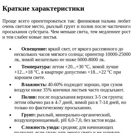
Краткие характеристики
Проще всего ориентироваться так: финиковая пальма любит
очень светлое место, рыхлый грунт и полив после частичного
просыхания субстрата. Чем меньше света, тем медленнее рост
и тем слабее новые листья.
Освещение:
яркий свет, от яркого рассеянного до
нескольких часов мягкого солнца; ориентир 10000-25000
лк, зимой желательно не ниже 6000-8000 лк.
Температура:
летом +20...+30 °C, зимой лучше
+12...+18 °C, в квартире допустимо +18...+22 °C при
хорошем свете.
Влажность:
40-60% подходит хорошо, при сухом
воздухе ниже 35% кончики листьев часто подсыхают.
Полив:
после подсыхания верхних 3-5 см грунта;
летом обычно раз в 4-7 дней, зимой раз в 7-14 дней, но
только по фактическому просыханию.
Грунт:
рыхлый, минерально-органический,
воздухопроницаемый, pH 6,0-7,0, без застоя воды.
Сложность ухода:
средняя; для начинающих
подходит, если сразу дать много света и не заливать