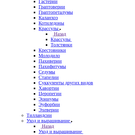
Гастерии
Граптоверии
Граптопеталумы
Каланхоэ
Котиледоны
Крассулы
Назад
Крассулы
Толстянки
Крестовники
Молодило
Пахиверии
Пахифитумы
Седумы
Стапелии
Суккуленты других видов
Хавортии
Церопегии
Эониумы
Эуфорбии
Эхеверии
Тилландсии
Уход и выращивание
Назад
Уход и выращивание