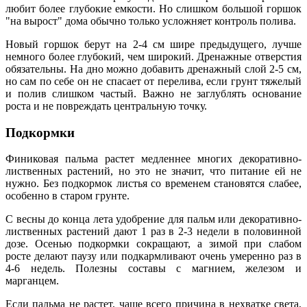
любит более глубокие емкости. Но слишком большой горшок
"на вырост" дома обычно только усложняет контроль полива.
Новый горшок берут на 2-4 см шире предыдущего, лучше
немного более глубокий, чем широкий. Дренажные отверстия
обязательны. На дно можно добавить дренажный слой 2-5 см,
но сам по себе он не спасает от перелива, если грунт тяжелый
и полив слишком частый. Важно не заглублять основание
роста и не повреждать центральную точку.
Подкормки
Финиковая пальма растет медленнее многих декоративно-
лиственных растений, но это не значит, что питание ей не
нужно. Без подкормок листья со временем становятся слабее,
особенно в старом грунте.
С весны до конца лета удобрение для пальм или декоративно-
лиственных растений дают 1 раз в 2-3 недели в половинной
дозе. Осенью подкормки сокращают, а зимой при слабом
росте делают паузу или подкармливают очень умеренно раз в
4-6 недель. Полезны составы с магнием, железом и
марганцем.
Если пальма не растет, чаще всего причина в нехватке света,