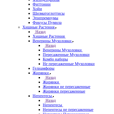
Фиттонии
Хойи
Шизматоглоттисы
Эпипремнумы
Фикусы Пумила
Хищные Растения
Назад
Хищные Растения
Венерины Мухоловки
Назад
Венерины Мухоловки
Пересаженные Мухоловки
Комбо наборы
Не пересаженные Мухоловки
Гелиамфоры
Жирянки
Назад
Жирянки
Жирянки не пересаженные
Жирянки пересаженные
Непентесы
Назад
Непентесы
Непентесы не пересаженные