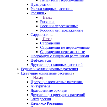
Непентесы Пересаженные
Пузырчатки
Ростки хищных растений
Росянки
Назад
Росянки
Росянки пересаженные
Росянки не пересаженные
Саррацении
Назад
Саррацении
Саррацении не пересаженные
Саррацении пересаженные
Флорариум с хищными растениями
Цефалотусы
Другие виды хищных растений
Редкие и коллекционные растения
Цветущие комнатные растения
Назад
Цветущие комнатные растения
Антуриумы
Драгоценные орхидеи
Другие виды цветущих растений
Зантедескии
Каланхоэ Розалины