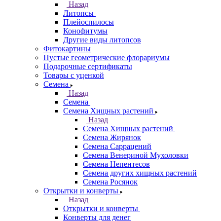
Назад
Литопсы
Плейоспилосы
Конофитумы
Другие виды литопсов
Фитокартины
Пустые геометрические флорариумы
Подарочные сертификаты
Товары с уценкой
Семена
Назад
Семена
Семена Хищных растений
Назад
Семена Хищных растений
Семена Жирянок
Семена Саррацений
Семена Венериной Мухоловки
Семена Непентесов
Семена других хищных растений
Семена Росянок
Открытки и конверты
Назад
Открытки и конверты
Конверты для денег