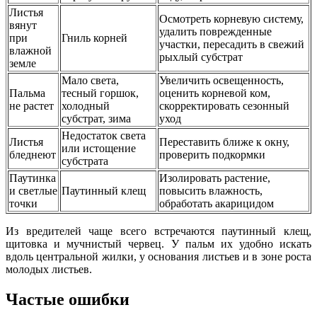
Листья
Осмотреть корневую систему,
вянут
удалить поврежденные
при
Гниль корней
участки, пересадить в свежий
влажной
рыхлый субстрат
земле
Мало света,
Увеличить освещенность,
Пальма
тесный горшок,
оценить корневой ком,
не растет
холодный
скорректировать сезонный
субстрат, зима
уход
Недостаток света
Листья
Переставить ближе к окну,
или истощение
бледнеют
проверить подкормки
субстрата
Паутинка
Изолировать растение,
и светлые
Паутинный клещ
повысить влажность,
точки
обработать акарицидом
Из вредителей чаще всего встречаются паутинный клещ,
щитовка и мучнистый червец. У пальм их удобно искать
вдоль центральной жилки, у основания листьев и в зоне роста
молодых листьев.
Частые ошибки