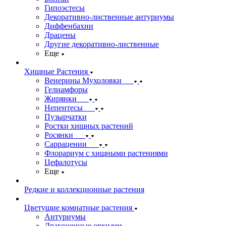
Гипоэстесы
Декоративно-лиственные антуриумы
Диффенбахии
Драцены
Другие декоративно-лиственные
Еще
Хищные Растения
Венерины Мухоловки
Гелиамфоры
Жирянки
Непентесы
Пузырчатки
Ростки хищных растений
Росянки
Саррацении
Флорариум с хищными растениями
Цефалотусы
Еще
Редкие и коллекционные растения
Цветущие комнатные растения
Антуриумы
Драгоценные орхидеи