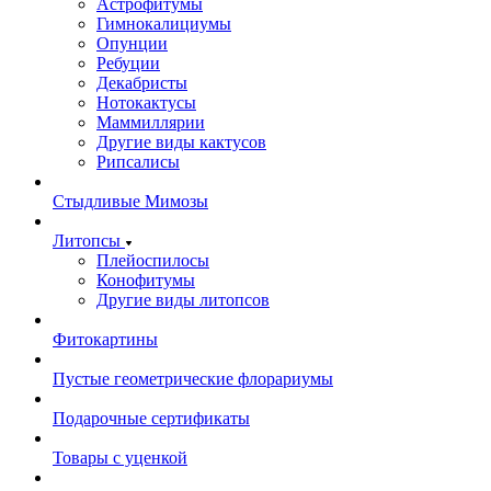
Астрофитумы
Гимнокалициумы
Опунции
Ребуции
Декабристы
Нотокактусы
Маммиллярии
Другие виды кактусов
Рипсалисы
Стыдливые Мимозы
Литопсы
Плейоспилосы
Конофитумы
Другие виды литопсов
Фитокартины
Пустые геометрические флорариумы
Подарочные сертификаты
Товары с уценкой