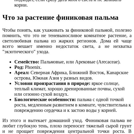
корни.
Что за растение финиковая пальма
Чтобы понять, как ухаживать за финиковой пальмой, полезно
помнить, что это не теневыносливое комнатное растение, а
светолюбивая пальма из жарких регионов. Дома ей чаще
всего мешает именно недостаток света, а не нехватка
"экзотического" ухода.
Семейство:
Пальмовые, или Арековые (Arecaceae).
Род:
Phoenix.
Ареал:
Северная Африка, Ближний Восток, Канарские
острова, Южная Азия у разных видов.
Условия произрастания в природе:
яркое солнце,
теплый климат, хорошо дренированные почвы, сухой
или сезонно сухой воздух.
Биологические особенности:
пальма с одной точкой
роста, медленным развитием в комнате, чувствительна к
повреждению сердечка и к застою воды у корней.
Из этого и вытекает домашний уход. Финиковая пальма не
любит глубокую тень, плохо переносит тяжелый сырой грунт
и не прощает повреждения центральной точки роста. В