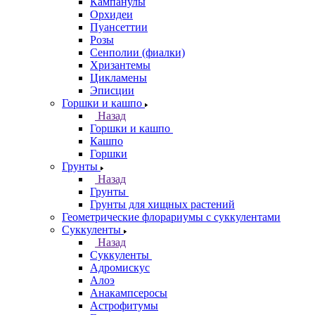
Кампанулы
Орхидеи
Пуансеттии
Розы
Сенполии (фиалки)
Хризантемы
Цикламены
Эписции
Горшки и кашпо
Назад
Горшки и кашпо
Кашпо
Горшки
Грунты
Назад
Грунты
Грунты для хищных растений
Геометрические флорариумы с суккулентами
Суккуленты
Назад
Суккуленты
Адромискус
Алоэ
Анакампсеросы
Астрофитумы