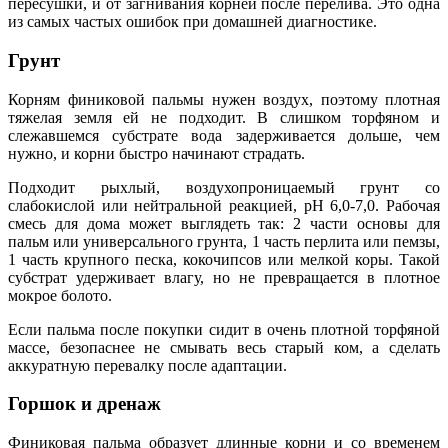
пересушки, и от загнивания корней после перелива. Это одна
из самых частых ошибок при домашней диагностике.
Грунт
Корням финиковой пальмы нужен воздух, поэтому плотная
тяжелая земля ей не подходит. В слишком торфяном и
слежавшемся субстрате вода задерживается дольше, чем
нужно, и корни быстро начинают страдать.
Подходит рыхлый, воздухопроницаемый грунт со
слабокислой или нейтральной реакцией, pH 6,0-7,0. Рабочая
смесь для дома может выглядеть так: 2 части основы для
пальм или универсального грунта, 1 часть перлита или пемзы,
1 часть крупного песка, кокочипсов или мелкой коры. Такой
субстрат удерживает влагу, но не превращается в плотное
мокрое болото.
Если пальма после покупки сидит в очень плотной торфяной
массе, безопаснее не смывать весь старый ком, а сделать
аккуратную перевалку после адаптации.
Горшок и дренаж
Финиковая пальма образует длинные корни и со временем