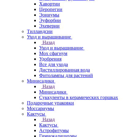
Хавортии
Церопегии
Эониумы
Эуфорбии
Эхеверии
Тилландсии
Уход и выращивание
Назад
Уход и выращивание
Мох сфагнум
Удобрения
Все для ухода
Дистиллированная вода
Фитолампы для растений
Минисадики
Назад
Минисадики
Суккуленты в керамических горшках
Подарочные упаковки
Моссариумы
Кактусы
Назад
Кактусы
Астрофитумы
Гимнокалициумы