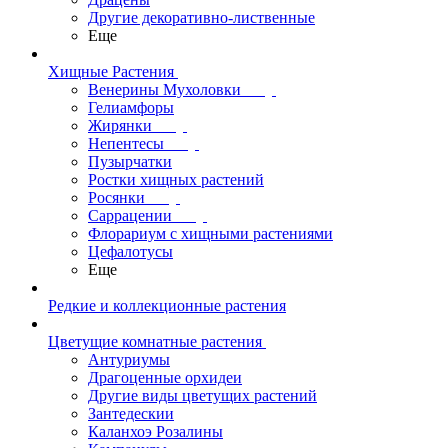
Другие декоративно-лиственные
Еще
Хищные Растения
Венерины Мухоловки
Гелиамфоры
Жирянки
Непентесы
Пузырчатки
Ростки хищных растений
Росянки
Саррацении
Флорариум с хищными растениями
Цефалотусы
Еще
Редкие и коллекционные растения
Цветущие комнатные растения
Антуриумы
Драгоценные орхидеи
Другие виды цветущих растений
Зантедескии
Каланхоэ Розалины