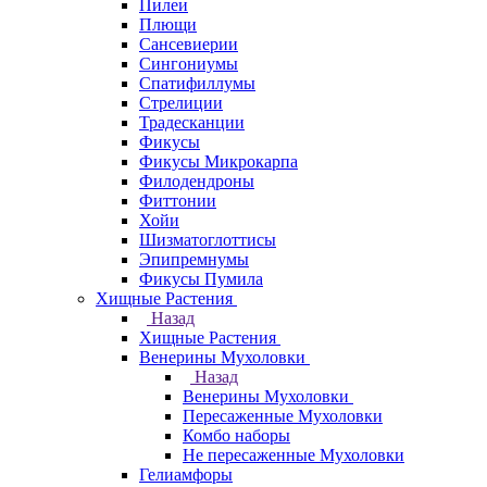
Пилеи
Плющи
Сансевиерии
Сингониумы
Спатифиллумы
Стрелиции
Традесканции
Фикусы
Фикусы Микрокарпа
Филодендроны
Фиттонии
Хойи
Шизматоглоттисы
Эпипремнумы
Фикусы Пумила
Хищные Растения
Назад
Хищные Растения
Венерины Мухоловки
Назад
Венерины Мухоловки
Пересаженные Мухоловки
Комбо наборы
Не пересаженные Мухоловки
Гелиамфоры