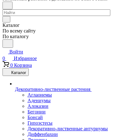
Каталог
По всему сайту
По каталогу
Войти
0
Избранное
0
Корзина
Каталог
Декоративно-лиственные растения
Аглаонемы
Адениумы
Алоказии
Бегонии
Бонсай
Гипоэстесы
Декоративно-лиственные антуриумы
Диффенбахии
Драцены