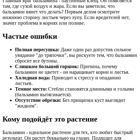
Главный враг бальзамина - паутинный клещ. Он появляется
там, где сухой воздух и жара. Если вы заметили, что
бальзамин вянет что делать? Первым делом осмотрите
нижнюю сторону листьев через лупу. Если вредителей нет,
значит проблема в корнях или поливе.
Частые ошибки
Полная пересушка:
Даже один раз допустив сильное
увядание "до тряпочки", вы рискуете тем, что бальзамин
сбросит все бутоны.
Слишком большой горшок:
Причина, почему
бальзамин не цветет - он наращивает корни и листья.
Холодная вода:
Приводит к стрессу и опаданию
листьев.
Темное место:
Стебли становятся длинными и голыми
(бальзамин вытягивается).
Отсутствие обрезки:
Без прищипки куст выглядит
"жидким".
Кому подойдёт это растение
Бальзамин - идеальное растение для тех, кто любит быстрый
результат. Он растет буквально на глазах. Подходит для