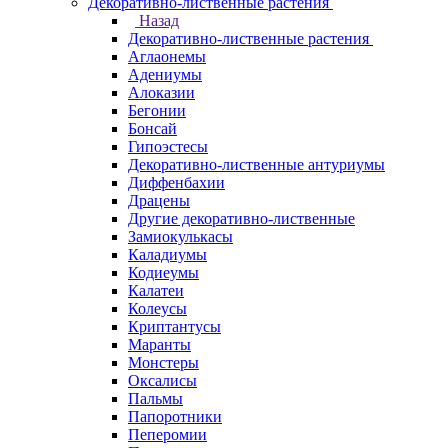
Декоративно-лиственные растения
Назад
Декоративно-лиственные растения
Аглаонемы
Адениумы
Алоказии
Бегонии
Бонсай
Гипоэстесы
Декоративно-лиственные антуриумы
Диффенбахии
Драцены
Другие декоративно-лиственные
Замиокулькасы
Каладиумы
Кодиеумы
Калатеи
Колеусы
Криптантусы
Маранты
Монстеры
Оксалисы
Пальмы
Папоротники
Пеперомии