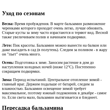
Уход по сезонам
Весна:
Время пробуждения. В марте бальзамин размножение
черенками которого проходит очень легко, лучше обновить.
Старые кусты за зиму часто израстаются и теряют вид. Весной
также увеличиваем полив и начинаем подкормки.
Лето:
Пик красоты. Бальзамин можно вынести на балкон или
даже высадить в сад (в полутень). Следим за поливом - в жару
он "пьет" очень много.
Осень:
Подготовка к зиме. Заносим растение в дом до
наступления холодных ночей (ниже 12°C). Постепенно
сокращаем подкормки.
Зима:
Период испытаний. Центральное отопление зимой -
главный враг. Держим подальше от батарей, следим за
влажностью. Бальзамин освещение зимой требует
максимальное, поэтому южный подоконник в декабре - самое
то. Если света мало, бальзамин вытягивается и бледнеет.
Пересадка бальзамина