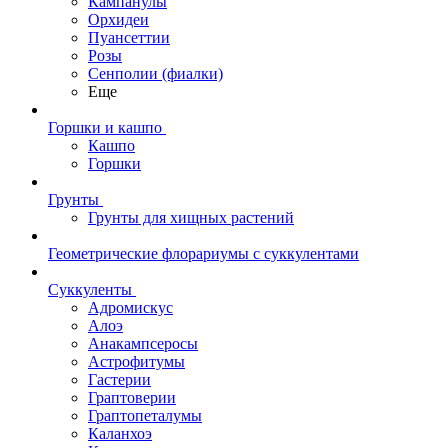
Кампанулы
Орхидеи
Пуансеттии
Розы
Сенполии (фиалки)
Еще
Горшки и кашпо
Кашпо
Горшки
Грунты
Грунты для хищных растений
Геометрические флорариумы с суккулентами
Суккуленты
Адромискус
Алоэ
Анакампсеросы
Астрофитумы
Гастерии
Граптоверии
Граптопеталумы
Каланхоэ