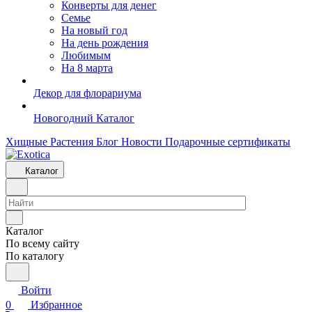
Конверты для денег
Семье
На новый год
На день рождения
Любимым
На 8 марта
Декор для флорариума
Новогодний Каталог
Хищные Растения
Блог
Новости
Подарочные сертификаты
Каталог
Каталог
По всему сайту
По каталогу
Войти
0
Избранное