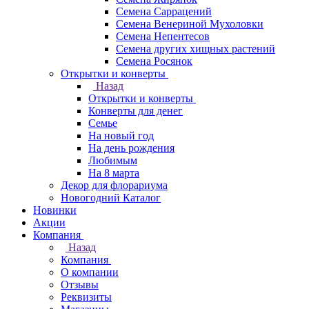
Семена Саррацений
Семена Венериной Мухоловки
Семена Непентесов
Семена других хищных растений
Семена Росянок
Открытки и конверты
Назад
Открытки и конверты
Конверты для денег
Семье
На новый год
На день рождения
Любимым
На 8 марта
Декор для флорариума
Новогодний Каталог
Новинки
Акции
Компания
Назад
Компания
О компании
Отзывы
Реквизиты