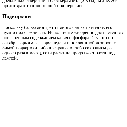
дренажных отверстий и слоя керамзита (2-3 см) на дне. Это
предотвратит гниль корней при переливе.
Подкормки
Поскольку бальзамин тратит много сил на цветение, его
нужно подкармливать. Используйте удобрение для цветения с
повышенным содержанием калия и фосфора. С марта по
октябрь кормим раз в две недели в половинной дозировке.
Зимой подкормки либо прекращаем, либо сокращаем до
одного раза в месяц, если растение продолжает расти под
лампой.