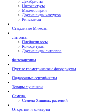
Декабристы
Нотокактусы
Маммиллярии
Другие виды кактусов
Рипсалисы
Стыдливые Мимозы
Литопсы
Плейоспилосы
Конофитумы
Другие виды литопсов
Фитокартины
Пустые геометрические флорариумы
Подарочные сертификаты
Товары с уценкой
Семена
Семена Хищных растений
Открытки и конверты