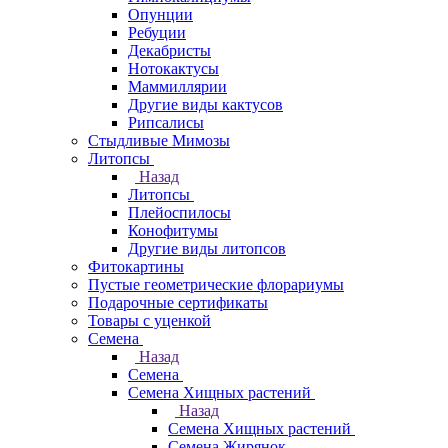
Опунции
Ребуции
Декабристы
Нотокактусы
Маммиллярии
Другие виды кактусов
Рипсалисы
Стыдливые Мимозы
Литопсы
Назад
Литопсы
Плейоспилосы
Конофитумы
Другие виды литопсов
Фитокартины
Пустые геометрические флорариумы
Подарочные сертификаты
Товары с уценкой
Семена
Назад
Семена
Семена Хищных растений
Назад
Семена Хищных растений
Семена Жирянок