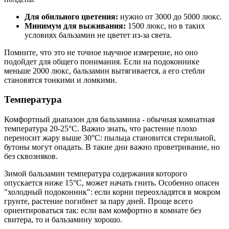
Для обильного цветения:
нужно от 3000 до 5000 люкс.
Минимум для выживания:
1500 люкс, но в таких
условиях бальзамин не цветет из-за света.
Помните, что это не точное научное измерение, но оно
подойдет для общего понимания. Если на подоконнике
меньше 2000 люкс, бальзамин вытягивается, а его стебли
становятся тонкими и ломкими.
Температура
Комфортный диапазон для бальзамина - обычная комнатная
температура 20-25°C. Важно знать, что растение плохо
переносит жару выше 30°C: пыльца становится стерильной,
бутоны могут опадать. В такие дни важно проветривание, но
без сквозняков.
Зимой бальзамин температура содержания которого
опускается ниже 15°C, может начать гнить. Особенно опасен
"холодный подоконник": если корни переохладятся в мокром
грунте, растение погибнет за пару дней. Проще всего
ориентироваться так: если вам комфортно в комнате без
свитера, то и бальзамину хорошо.