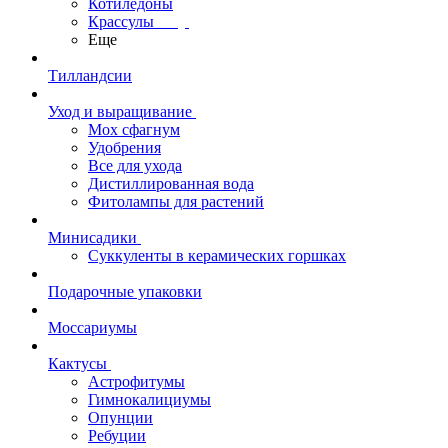
Котиледоны
Крассулы
Еще
Тилландсии
Уход и выращивание
Мох сфагнум
Удобрения
Все для ухода
Дистиллированная вода
Фитолампы для растений
Минисадики
Суккуленты в керамических горшках
Подарочные упаковки
Моссариумы
Кактусы
Астрофитумы
Гимнокалициумы
Опунции
Ребуции