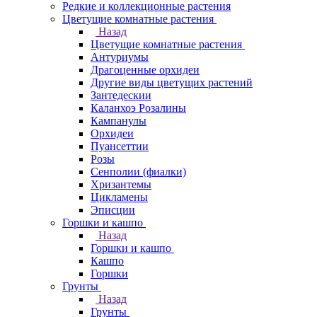
Редкие и коллекционные растения
Цветущие комнатные растения
Назад
Цветущие комнатные растения
Антуриумы
Драгоценные орхидеи
Другие виды цветущих растений
Зантедескии
Каланхоэ Розалины
Кампанулы
Орхидеи
Пуансеттии
Розы
Сенполии (фиалки)
Хризантемы
Цикламены
Эписции
Горшки и кашпо
Назад
Горшки и кашпо
Кашпо
Горшки
Грунты
Назад
Грунты