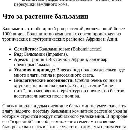
пересушки земляного кома.
Что за растение бальзамин
Бальзамин - это обширный род растений, включающий более
1000 видов. Большинство комнатных сортов происходят из
тропических и субтропических регионов Африки и Азии.
Семейство:
Бальзаминовые (Balsaminaceae).
Род:
Бальзамин (Impatiens).
Ареал:
Тропики Восточной Африки, Занзибар,
предгорья Гималаев.
Условия в природе:
В лесах под пологом деревьев, где
много влаги, тепла и рассеянного света.
Биологические особенности:
Стебли очень сочные и
хрупкие, наполнены влагой. Если растение "хочет
пить", оно мгновенно теряет тургор и вянет, но быстро
восстанавливается после полива.
Связь природы и дома очевидна: бальзамин не умеет запасать
влагу надолго, поэтому бальзамин комнатное растение уход за
которым строится вокруг стабильного увлажнения. В природе
его "взрывной" способ размножения семенами позволяет
быстро захватывать влажные участки, а дома мы ценим его за