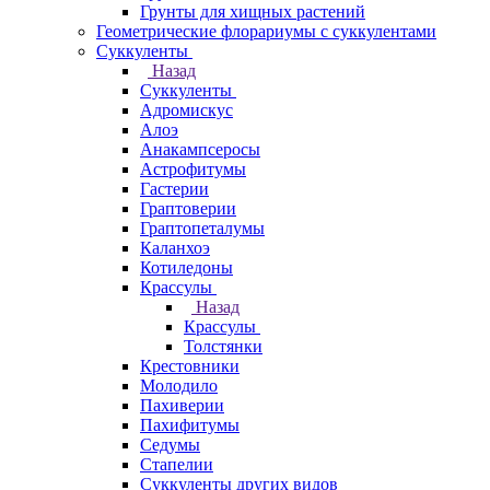
Грунты для хищных растений
Геометрические флорариумы с суккулентами
Суккуленты
Назад
Суккуленты
Адромискус
Алоэ
Анакампсеросы
Астрофитумы
Гастерии
Граптоверии
Граптопеталумы
Каланхоэ
Котиледоны
Крассулы
Назад
Крассулы
Толстянки
Крестовники
Молодило
Пахиверии
Пахифитумы
Седумы
Стапелии
Суккуленты других видов