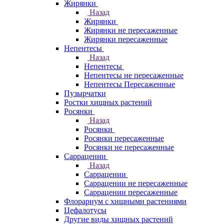
Жирянки
Назад
Жирянки
Жирянки не пересаженные
Жирянки пересаженные
Непентесы
Назад
Непентесы
Непентесы не пересаженные
Непентесы Пересаженные
Пузырчатки
Ростки хищных растений
Росянки
Назад
Росянки
Росянки пересаженные
Росянки не пересаженные
Саррацении
Назад
Саррацении
Саррацении не пересаженные
Саррацении пересаженные
Флорариум с хищными растениями
Цефалотусы
Другие виды хищных растений