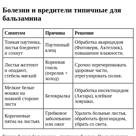
Болезни и вредители типичные для
бальзамина
Симптом
Причина
Решение
Тонкая паутинка,
Обработка акарицидом
Паутинный
листья бледнеют
(Фитоверм, Актеллик),
клещ
и сохнут
повышение влажности.
Корневая
Листья желтеют
Срочно перечеренковать
гниль
и опадают,
здоровые части,
(перелив +
стебель мягкий
отрегулировать полив.
холод)
Мелкие белые
Обработка инсектицидом
мошки на
Белокрылка
(Актара), клейкие
нижней стороне
ловушки.
листа
Грибковое
Удалить больные листья,
Коричневые
заболевание
обработать фунгицидом,
пятна на листьях
или ожог
убрать со света.