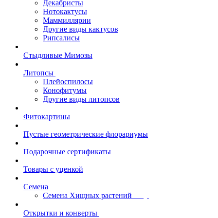
Декабристы
Нотокактусы
Маммиллярии
Другие виды кактусов
Рипсалисы
Стыдливые Мимозы
Литопсы
Плейоспилосы
Конофитумы
Другие виды литопсов
Фитокартины
Пустые геометрические флорариумы
Подарочные сертификаты
Товары с уценкой
Семена
Семена Хищных растений
Открытки и конверты