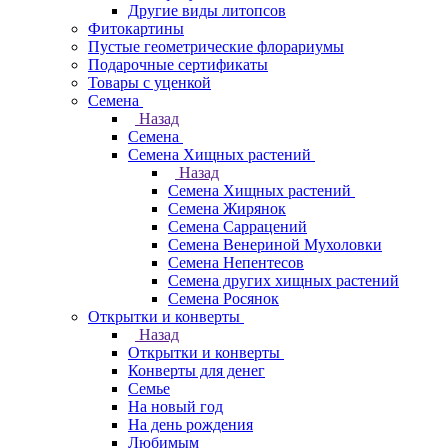
Другие виды литопсов
Фитокартины
Пустые геометрические флорариумы
Подарочные сертификаты
Товары с уценкой
Семена
Назад
Семена
Семена Хищных растений
Назад
Семена Хищных растений
Семена Жирянок
Семена Саррацений
Семена Венериной Мухоловки
Семена Непентесов
Семена других хищных растений
Семена Росянок
Открытки и конверты
Назад
Открытки и конверты
Конверты для денег
Семье
На новый год
На день рождения
Любимым