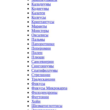
Каладиумы
Кодиеумы
Калатеи
Колеусы
Криптантусы
Маранты
Монстеры
Оксалисы
Пальмы
Папоротники
Пеперомии
Пилеи
Плющи
Сансевиерии
Сингониумы
Спатифиллумы
Стрелиции
Традесканции
Фикусы
Фикусы Микрокарпа
Филодендроны
Фиттонии
Хойи
Шизматоглоттисы