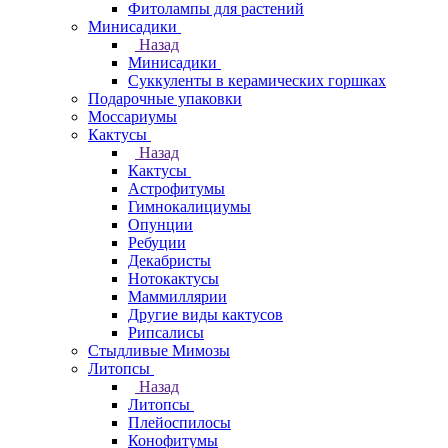
Фитолампы для растений
Минисадики
Назад
Минисадики
Суккуленты в керамических горшках
Подарочные упаковки
Моссариумы
Кактусы
Назад
Кактусы
Астрофитумы
Гимнокалициумы
Опунции
Ребуции
Декабристы
Нотокактусы
Маммиллярии
Другие виды кактусов
Рипсалисы
Стыдливые Мимозы
Литопсы
Назад
Литопсы
Плейоспилосы
Конофитумы