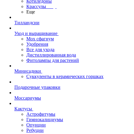
Котиледоны
Крассулы
Еще
Тилландсии
Уход и выращивание
Мох сфагнум
Удобрения
Все для ухода
Дистиллированная вода
Фитолампы для растений
Минисадики
Суккуленты в керамических горшках
Подарочные упаковки
Моссариумы
Кактусы
Астрофитумы
Гимнокалициумы
Опунции
Ребуции