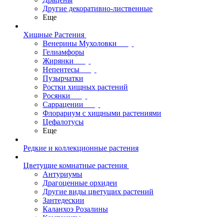
Другие декоративно-лиственные
Еще
Хищные Растения
Венерины Мухоловки
Гелиамфоры
Жирянки
Непентесы
Пузырчатки
Ростки хищных растений
Росянки
Саррацении
Флорариум с хищными растениями
Цефалотусы
Еще
Редкие и коллекционные растения
Цветущие комнатные растения
Антуриумы
Драгоценные орхидеи
Другие виды цветущих растений
Зантедескии
Каланхоэ Розалины