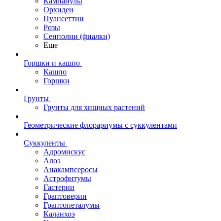
Кампанулы
Орхидеи
Пуансеттии
Розы
Сенполии (фиалки)
Еще
Горшки и кашпо
Кашпо
Горшки
Грунты
Грунты для хищных растений
Геометрические флорариумы с суккулентами
Суккуленты
Адромискус
Алоэ
Анакампсеросы
Астрофитумы
Гастерии
Граптоверии
Граптопеталумы
Каланхоэ