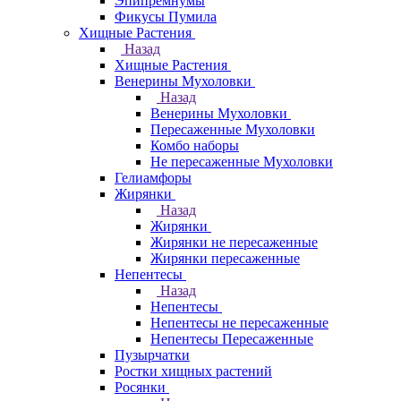
Эпипремнумы
Фикусы Пумила
Хищные Растения
Назад
Хищные Растения
Венерины Мухоловки
Назад
Венерины Мухоловки
Пересаженные Мухоловки
Комбо наборы
Не пересаженные Мухоловки
Гелиамфоры
Жирянки
Назад
Жирянки
Жирянки не пересаженные
Жирянки пересаженные
Непентесы
Назад
Непентесы
Непентесы не пересаженные
Непентесы Пересаженные
Пузырчатки
Ростки хищных растений
Росянки