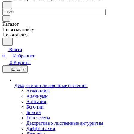
Каталог
По всему сайту
По каталогу
Войти
0
Избранное
0
Корзина
Каталог
Декоративно-лиственные растения
Аглаонемы
Адениумы
Алоказии
Бегонии
Бонсай
Гипоэстесы
Декоративно-лиственные антуриумы
Диффенбахии
Драцены