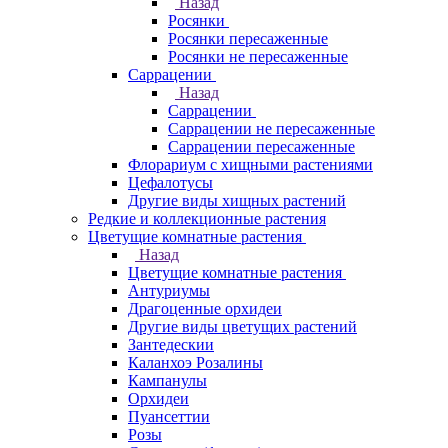
Назад
Росянки
Росянки пересаженные
Росянки не пересаженные
Саррацении
Назад
Саррацении
Саррацении не пересаженные
Саррацении пересаженные
Флорариум с хищными растениями
Цефалотусы
Другие виды хищных растений
Редкие и коллекционные растения
Цветущие комнатные растения
Назад
Цветущие комнатные растения
Антуриумы
Драгоценные орхидеи
Другие виды цветущих растений
Зантедескии
Каланхоэ Розалины
Кампанулы
Орхидеи
Пуансеттии
Розы