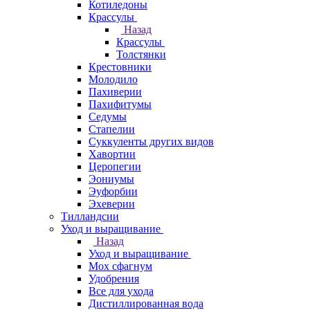
Котиледоны
Крассулы
Назад
Крассулы
Толстянки
Крестовники
Молодило
Пахиверии
Пахифитумы
Седумы
Стапелии
Суккуленты других видов
Хавортии
Церопегии
Эониумы
Эуфорбии
Эхеверии
Тилландсии
Уход и выращивание
Назад
Уход и выращивание
Мох сфагнум
Удобрения
Все для ухода
Дистиллированная вода