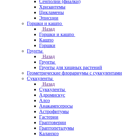
Сенполии (фиалки)
Хризантемы
Цикламены
Эписции
Горшки и кашпо
Назад
Горшки и кашпо
Кашпо
Горшки
Грунты
Назад
Грунты
Грунты для хищных растений
Геометрические флорариумы с суккулентами
Суккуленты
Назад
Суккуленты
Адромискус
Алоэ
Анакампсеросы
Астрофитумы
Гастерии
Граптоверии
Граптопеталумы
Каланхоэ