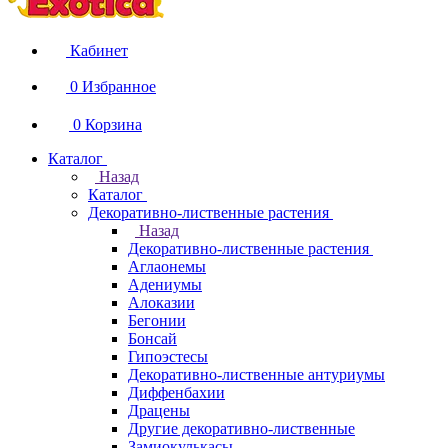
Кабинет
0
Избранное
0
Корзина
Каталог
Назад
Каталог
Декоративно-лиственные растения
Назад
Декоративно-лиственные растения
Аглаонемы
Адениумы
Алоказии
Бегонии
Бонсай
Гипоэстесы
Декоративно-лиственные антуриумы
Диффенбахии
Драцены
Другие декоративно-лиственные
Замиокулькасы