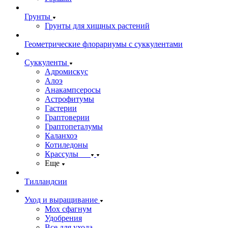
Грунты
Грунты для хищных растений
Геометрические флорариумы с суккулентами
Суккуленты
Адромискус
Алоэ
Анакампсеросы
Астрофитумы
Гастерии
Граптоверии
Граптопеталумы
Каланхоэ
Котиледоны
Крассулы
Еще
Тилландсии
Уход и выращивание
Мох сфагнум
Удобрения
Все для ухода