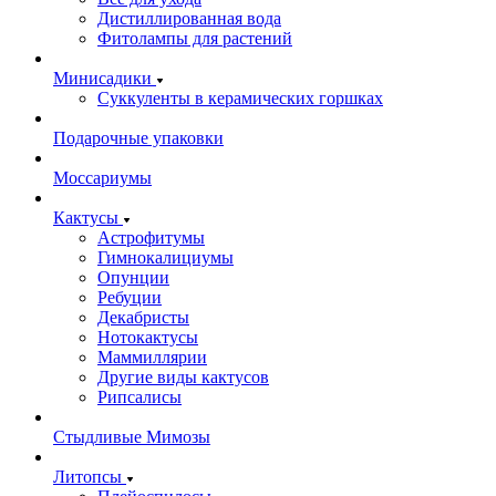
Дистиллированная вода
Фитолампы для растений
Минисадики
Суккуленты в керамических горшках
Подарочные упаковки
Моссариумы
Кактусы
Астрофитумы
Гимнокалициумы
Опунции
Ребуции
Декабристы
Нотокактусы
Маммиллярии
Другие виды кактусов
Рипсалисы
Стыдливые Мимозы
Литопсы