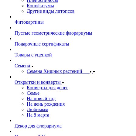
Плейоспилосы
Конофитумы
Другие виды литопсов
Фитокартины
Пустые геометрические флорариумы
Подарочные сертификаты
Товары с уценкой
Семена
Семена Хищных растений
Открытки и конверты
Конверты для денег
Семье
На новый год
На день рождения
Любимым
На 8 марта
Декор для флорариума