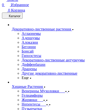
0
Избранное
0
Корзина
Каталог
Декоративно-лиственные растения
Аглаонемы
Адениумы
Алоказии
Бегонии
Бонсай
Гипоэстесы
Декоративно-лиственные антуриумы
Диффенбахии
Драцены
Другие декоративно-лиственные
Еще
Хищные Растения
Венерины Мухоловки
Гелиамфоры
Жирянки
Непентесы
Пузырчатки