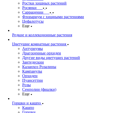
Ростки хищных растений
Росянки
Саррацении
Флорариум с хищными растениями
Цефалотусы
Еще
Редкие и коллекционные растения
Цветущие комнатные растения
Антуриумы
Драгоценные орхидеи
Другие виды цветущих растений
Зантедескии
Каланхоэ Розалины
Кампанулы
Орхидеи
Пуансеттии
Розы
Сенполии (фиалки)
Еще
Горшки и кашпо
Кашпо
Горшки