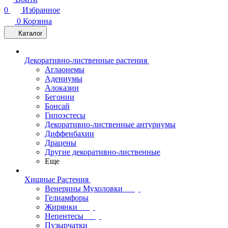
0
Избранное
0
Корзина
Каталог
Декоративно-лиственные растения
Аглаонемы
Адениумы
Алоказии
Бегонии
Бонсай
Гипоэстесы
Декоративно-лиственные антуриумы
Диффенбахии
Драцены
Другие декоративно-лиственные
Еще
Хищные Растения
Венерины Мухоловки
Гелиамфоры
Жирянки
Непентесы
Пузырчатки