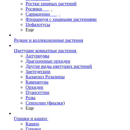
Ростки хищных растений
Росянки
Саррацении
Флорариум с хищными растениями
Цефалотусы
Еще
Редкие и коллекционные растения
Цветущие комнатные растения
Антуриумы
Драгоценные орхидеи
Другие виды цветущих растений
Зантедескии
Каланхоэ Розалины
Кампанулы
Орхидеи
Пуансеттии
Розы
Сенполии (фиалки)
Еще
Горшки и кашпо
Кашпо
Горшки