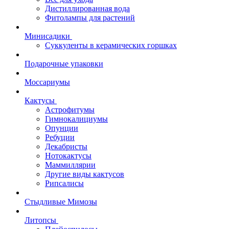
Дистиллированная вода
Фитолампы для растений
Минисадики
Суккуленты в керамических горшках
Подарочные упаковки
Моссариумы
Кактусы
Астрофитумы
Гимнокалициумы
Опунции
Ребуции
Декабристы
Нотокактусы
Маммиллярии
Другие виды кактусов
Рипсалисы
Стыдливые Мимозы
Литопсы