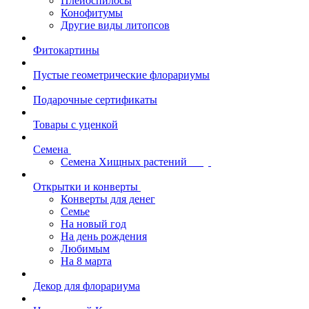
Плейоспилосы
Конофитумы
Другие виды литопсов
Фитокартины
Пустые геометрические флорариумы
Подарочные сертификаты
Товары с уценкой
Семена
Семена Хищных растений
Открытки и конверты
Конверты для денег
Семье
На новый год
На день рождения
Любимым
На 8 марта
Декор для флорариума