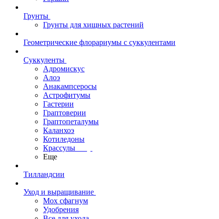
Грунты
Грунты для хищных растений
Геометрические флорариумы с суккулентами
Суккуленты
Адромискус
Алоэ
Анакампсеросы
Астрофитумы
Гастерии
Граптоверии
Граптопеталумы
Каланхоэ
Котиледоны
Крассулы
Еще
Тилландсии
Уход и выращивание
Мох сфагнум
Удобрения
Все для ухода