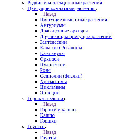
Редкие и коллекционные растения
Цветущие комнатные растения
Назад
Цветущие комнатные растения
Антуриумы
Драгоценные орхидеи
Другие виды цветущих растений
Зантедескии
Каланхоэ Розалины
Кампанулы
Орхидеи
Пуансеттии
Розы
Сенполии (фиалки)
Хризантемы
Цикламены
Эписции
Горшки и кашпо
Назад
Горшки и кашпо
Кашпо
Горшки
Грунты
Назад
Грунты