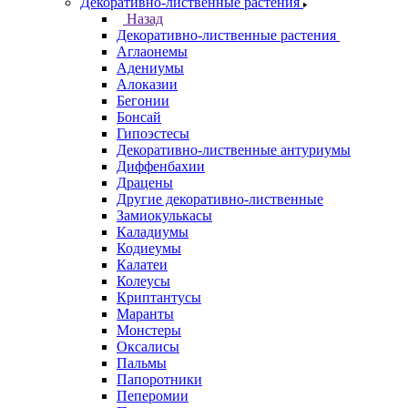
Декоративно-лиственные растения
Назад
Декоративно-лиственные растения
Аглаонемы
Адениумы
Алоказии
Бегонии
Бонсай
Гипоэстесы
Декоративно-лиственные антуриумы
Диффенбахии
Драцены
Другие декоративно-лиственные
Замиокулькасы
Каладиумы
Кодиеумы
Калатеи
Колеусы
Криптантусы
Маранты
Монстеры
Оксалисы
Пальмы
Папоротники
Пеперомии