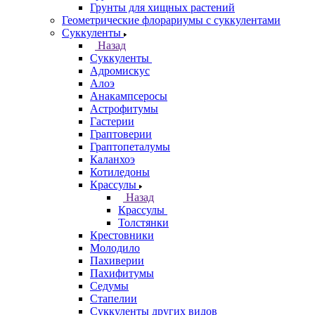
Грунты для хищных растений
Геометрические флорариумы с суккулентами
Суккуленты
Назад
Суккуленты
Адромискус
Алоэ
Анакампсеросы
Астрофитумы
Гастерии
Граптоверии
Граптопеталумы
Каланхоэ
Котиледоны
Крассулы
Назад
Крассулы
Толстянки
Крестовники
Молодило
Пахиверии
Пахифитумы
Седумы
Стапелии
Суккуленты других видов