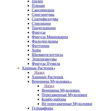
Пилеи
Плющи
Сансевиерии
Сингониумы
Спатифиллумы
Стрелиции
Традесканции
Фикусы
Фикусы Микрокарпа
Филодендроны
Фиттонии
Хойи
Шизматоглоттисы
Эпипремнумы
Фикусы Пумила
Хищные Растения
Назад
Хищные Растения
Венерины Мухоловки
Назад
Венерины Мухоловки
Пересаженные Мухоловки
Комбо наборы
Не пересаженные Мухоловки
Гелиамфоры