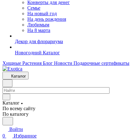
Конверты для денег
Семье
На новый год
На день рождения
Любимым
На 8 марта
Декор для флорариума
Новогодний Каталог
Хищные Растения
Блог
Новости
Подарочные сертификаты
Каталог
Каталог
По всему сайту
По каталогу
Войти
0
Избранное