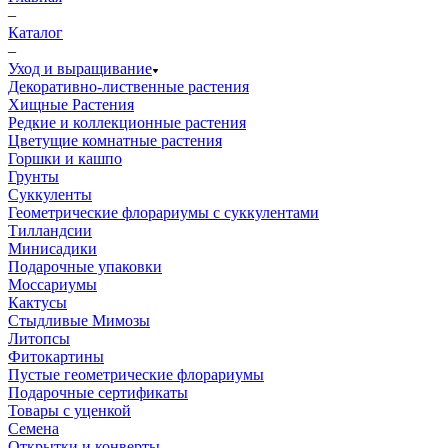
–
Каталог
–
Уход и выращивание
Декоративно-лиственные растения
Хищные Растения
Редкие и коллекционные растения
Цветущие комнатные растения
Горшки и кашпо
Грунты
Суккуленты
Геометрические флорариумы с суккулентами
Тилландсии
Минисадики
Подарочные упаковки
Моссариумы
Кактусы
Стыдливые Мимозы
Литопсы
Фитокартины
Пустые геометрические флорариумы
Подарочные сертификаты
Товары с уценкой
Семена
Открытки и конверты