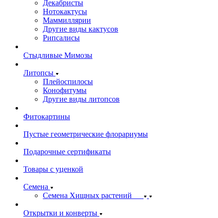
Декабристы
Нотокактусы
Маммиллярии
Другие виды кактусов
Рипсалисы
Стыдливые Мимозы
Литопсы
Плейоспилосы
Конофитумы
Другие виды литопсов
Фитокартины
Пустые геометрические флорариумы
Подарочные сертификаты
Товары с уценкой
Семена
Семена Хищных растений
Открытки и конверты