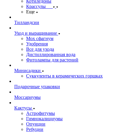
Котиледоны
Крассулы
Еще
Тилландсии
Уход и выращивание
Мох сфагнум
Удобрения
Все для ухода
Дистиллированная вода
Фитолампы для растений
Минисадики
Суккуленты в керамических горшках
Подарочные упаковки
Моссариумы
Кактусы
Астрофитумы
Гимнокалициумы
Опунции
Ребуции