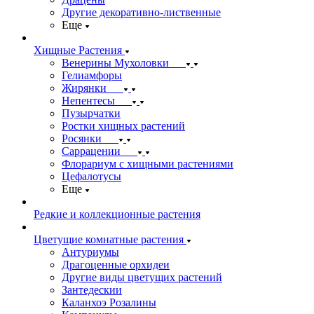
Другие декоративно-лиственные
Еще
Хищные Растения
Венерины Мухоловки
Гелиамфоры
Жирянки
Непентесы
Пузырчатки
Ростки хищных растений
Росянки
Саррацении
Флорариум с хищными растениями
Цефалотусы
Еще
Редкие и коллекционные растения
Цветущие комнатные растения
Антуриумы
Драгоценные орхидеи
Другие виды цветущих растений
Зантедескии
Каланхоэ Розалины