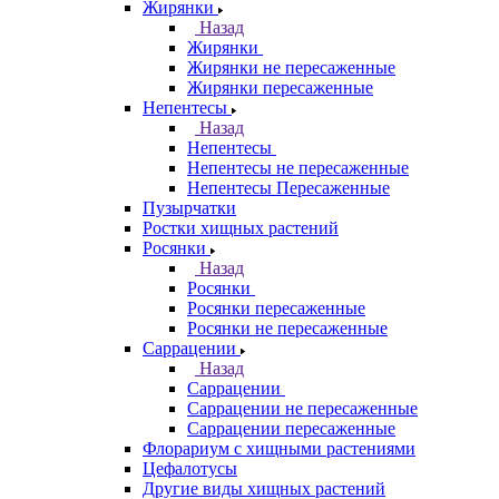
Жирянки
Назад
Жирянки
Жирянки не пересаженные
Жирянки пересаженные
Непентесы
Назад
Непентесы
Непентесы не пересаженные
Непентесы Пересаженные
Пузырчатки
Ростки хищных растений
Росянки
Назад
Росянки
Росянки пересаженные
Росянки не пересаженные
Саррацении
Назад
Саррацении
Саррацении не пересаженные
Саррацении пересаженные
Флорариум с хищными растениями
Цефалотусы
Другие виды хищных растений