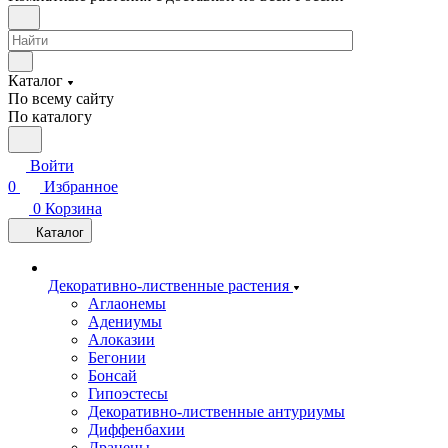
Каталог
По всему сайту
По каталогу
Войти
0
Избранное
0
Корзина
Каталог
Декоративно-лиственные растения
Аглаонемы
Адениумы
Алоказии
Бегонии
Бонсай
Гипоэстесы
Декоративно-лиственные антуриумы
Диффенбахии
Драцены