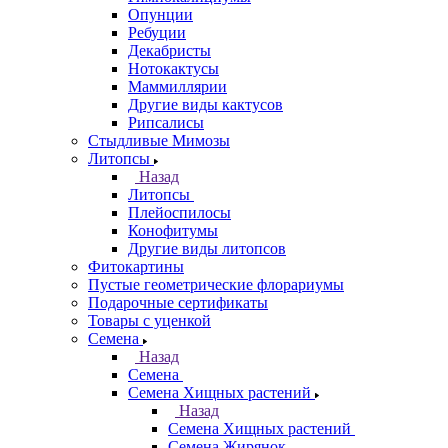
Опунции
Ребуции
Декабристы
Нотокактусы
Маммиллярии
Другие виды кактусов
Рипсалисы
Стыдливые Мимозы
Литопсы
Назад
Литопсы
Плейоспилосы
Конофитумы
Другие виды литопсов
Фитокартины
Пустые геометрические флорариумы
Подарочные сертификаты
Товары с уценкой
Семена
Назад
Семена
Семена Хищных растений
Назад
Семена Хищных растений
Семена Жирянок