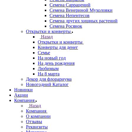
Семена Саррацений
Семена Венериной Мухоловки
Семена Непентесов
Семена других хищных растений
Семена Росянок
Открытки и конверты
Назад
Открытки и конверты
Конверты для денег
Семье
На новый год
На день рождения
Любимым
На 8 марта
Декор для флорариума
Новогодний Каталог
Новинки
Акции
Компания
Назад
Компания
О компании
Отзывы
Реквизиты