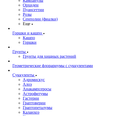
Кампанулы
Орхидеи
Пуансеттии
Розы
Сенполии (фиалки)
Еще
Горшки и кашпо
Кашпо
Горшки
Грунты
Грунты для хищных растений
Геометрические флорариумы с суккулентами
Суккуленты
Адромискус
Алоэ
Анакампсеросы
Астрофитумы
Гастерии
Граптоверии
Граптопеталумы
Каланхоэ