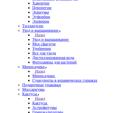
Хавортии
Церопегии
Эониумы
Эуфорбии
Эхеверии
Тилландсии
Уход и выращивание
Назад
Уход и выращивание
Мох сфагнум
Удобрения
Все для ухода
Дистиллированная вода
Фитолампы для растений
Минисадики
Назад
Минисадики
Суккуленты в керамических горшках
Подарочные упаковки
Моссариумы
Кактусы
Назад
Кактусы
Астрофитумы
Гимнокалициумы