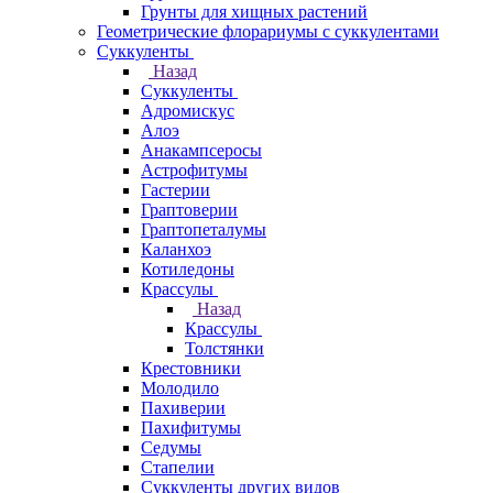
Грунты для хищных растений
Геометрические флорариумы с суккулентами
Суккуленты
Назад
Суккуленты
Адромискус
Алоэ
Анакампсеросы
Астрофитумы
Гастерии
Граптоверии
Граптопеталумы
Каланхоэ
Котиледоны
Крассулы
Назад
Крассулы
Толстянки
Крестовники
Молодило
Пахиверии
Пахифитумы
Седумы
Стапелии
Суккуленты других видов