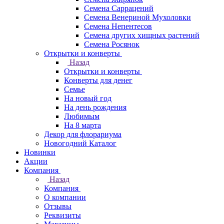
Семена Саррацений
Семена Венериной Мухоловки
Семена Непентесов
Семена других хищных растений
Семена Росянок
Открытки и конверты
Назад
Открытки и конверты
Конверты для денег
Семье
На новый год
На день рождения
Любимым
На 8 марта
Декор для флорариума
Новогодний Каталог
Новинки
Акции
Компания
Назад
Компания
О компании
Отзывы
Реквизиты