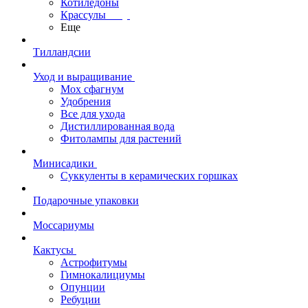
Котиледоны
Крассулы
Еще
Тилландсии
Уход и выращивание
Мох сфагнум
Удобрения
Все для ухода
Дистиллированная вода
Фитолампы для растений
Минисадики
Суккуленты в керамических горшках
Подарочные упаковки
Моссариумы
Кактусы
Астрофитумы
Гимнокалициумы
Опунции
Ребуции