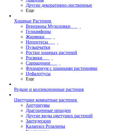
Другие декоративно-лиственные
Еще
Хищные Растения
Венерины Мухоловки
Гелиамфоры
Жирянки
Непентесы
Пузырчатки
Ростки хищных растений
Росянки
Саррацении
Флорариум с хищными растениями
Цефалотусы
Еще
Редкие и коллекционные растения
Цветущие комнатные растения
Антуриумы
Драгоценные орхидеи
Другие виды цветущих растений
Зантедескии
Каланхоэ Розалины