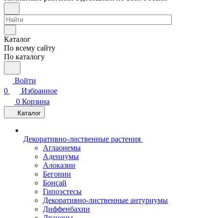
Каталог
По всему сайту
По каталогу
Войти
0
Избранное
0
Корзина
Каталог
Декоративно-лиственные растения
Аглаонемы
Адениумы
Алоказии
Бегонии
Бонсай
Гипоэстесы
Декоративно-лиственные антуриумы
Диффенбахии
Драцены