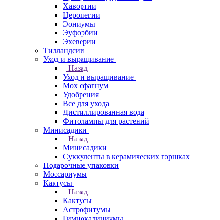
Хавортии
Церопегии
Эониумы
Эуфорбии
Эхеверии
Тилландсии
Уход и выращивание
Назад
Уход и выращивание
Мох сфагнум
Удобрения
Все для ухода
Дистиллированная вода
Фитолампы для растений
Минисадики
Назад
Минисадики
Суккуленты в керамических горшках
Подарочные упаковки
Моссариумы
Кактусы
Назад
Кактусы
Астрофитумы
Гимнокалициумы