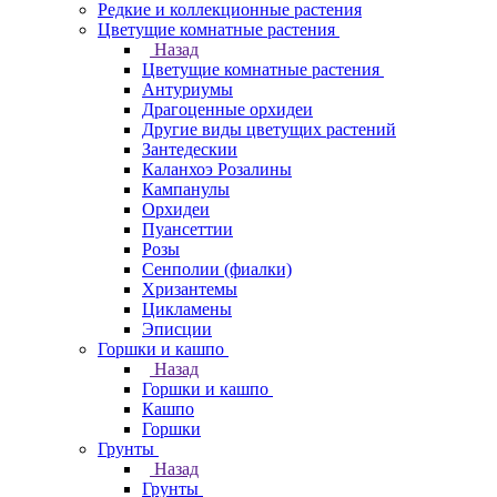
Редкие и коллекционные растения
Цветущие комнатные растения
Назад
Цветущие комнатные растения
Антуриумы
Драгоценные орхидеи
Другие виды цветущих растений
Зантедескии
Каланхоэ Розалины
Кампанулы
Орхидеи
Пуансеттии
Розы
Сенполии (фиалки)
Хризантемы
Цикламены
Эписции
Горшки и кашпо
Назад
Горшки и кашпо
Кашпо
Горшки
Грунты
Назад
Грунты