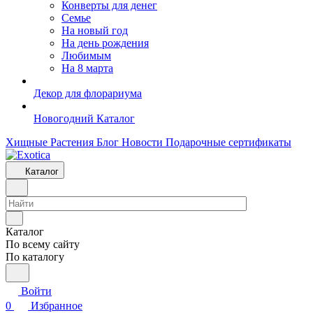
Конверты для денег
Семье
На новый год
На день рождения
Любимым
На 8 марта
Декор для флорариума
Новогодний Каталог
Хищные Растения
Блог
Новости
Подарочные сертификаты
Каталог
Каталог
По всему сайту
По каталогу
Войти
0
Избранное