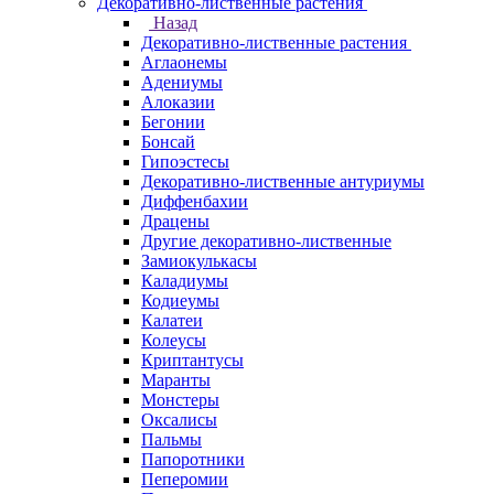
Декоративно-лиственные растения
Назад
Декоративно-лиственные растения
Аглаонемы
Адениумы
Алоказии
Бегонии
Бонсай
Гипоэстесы
Декоративно-лиственные антуриумы
Диффенбахии
Драцены
Другие декоративно-лиственные
Замиокулькасы
Каладиумы
Кодиеумы
Калатеи
Колеусы
Криптантусы
Маранты
Монстеры
Оксалисы
Пальмы
Папоротники
Пеперомии