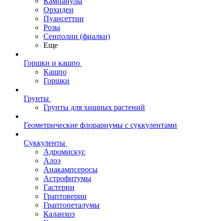
Кампанулы
Орхидеи
Пуансеттии
Розы
Сенполии (фиалки)
Еще
Горшки и кашпо
Кашпо
Горшки
Грунты
Грунты для хищных растений
Геометрические флорариумы с суккулентами
Суккуленты
Адромискус
Алоэ
Анакампсеросы
Астрофитумы
Гастерии
Граптоверии
Граптопеталумы
Каланхоэ