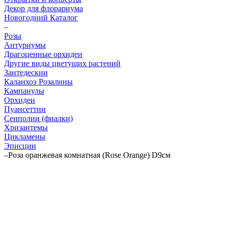
Декор для флорариума
Новогодний Каталог
–
Розы
Антуриумы
Драгоценные орхидеи
Другие виды цветущих растений
Зантедескии
Каланхоэ Розалины
Кампанулы
Орхидеи
Пуансеттии
Сенполии (фиалки)
Хризантемы
Цикламены
Эписции
–
Роза оранжевая комнатная (Rose Orange) D9см