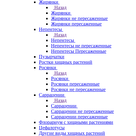
Жирянки
Назад
Жирянки
Жирянки не пересаженные
Жирянки пересаженные
Непентесы
Назад
Непентесы
Непентесы не пересаженные
Непентесы Пересаженные
Пузырчатки
Ростки хищных растений
Росянки
Назад
Росянки
Росянки пересаженные
Росянки не пересаженные
Саррацении
Назад
Саррацении
Саррацении не пересаженные
Саррацении пересаженные
Флорариум с хищными растениями
Цефалотусы
Другие виды хищных растений