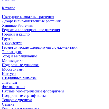
–
Каталог
–
Цветущие комнатные растения
Декоративно-лиственные растения
Хищные Растения
Редкие и коллекционные растения
Горшки и кашпо
Грунты
Суккуленты
Геометрические флорариумы с суккулентами
Тилландсии
Уход и выращивание
Минисадики
Подарочные упаковки
Моссариумы
Кактусы
Стыдливые Мимозы
Литопсы
Фитокартины
Пустые геометрические флорариумы
Подарочные сертификаты
Товары с уценкой
Семена
Открытки и конверты