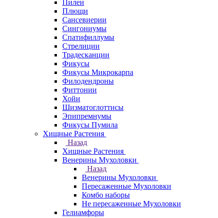
Пилеи
Плющи
Сансевиерии
Сингониумы
Спатифиллумы
Стрелиции
Традесканции
Фикусы
Фикусы Микрокарпа
Филодендроны
Фиттонии
Хойи
Шизматоглоттисы
Эпипремнумы
Фикусы Пумила
Хищные Растения
Назад
Хищные Растения
Венерины Мухоловки
Назад
Венерины Мухоловки
Пересаженные Мухоловки
Комбо наборы
Не пересаженные Мухоловки
Гелиамфоры