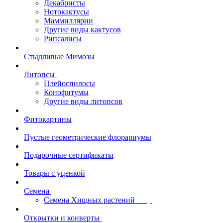
Декабристы
Нотокактусы
Маммиллярии
Другие виды кактусов
Рипсалисы
Стыдливые Мимозы
Литопсы
Плейоспилосы
Конофитумы
Другие виды литопсов
Фитокартины
Пустые геометрические флорариумы
Подарочные сертификаты
Товары с уценкой
Семена
Семена Хищных растений
Открытки и конверты