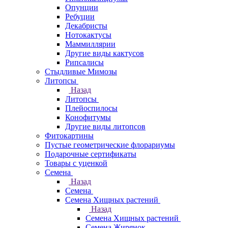
Опунции
Ребуции
Декабристы
Нотокактусы
Маммиллярии
Другие виды кактусов
Рипсалисы
Стыдливые Мимозы
Литопсы
Назад
Литопсы
Плейоспилосы
Конофитумы
Другие виды литопсов
Фитокартины
Пустые геометрические флорариумы
Подарочные сертификаты
Товары с уценкой
Семена
Назад
Семена
Семена Хищных растений
Назад
Семена Хищных растений
Семена Жирянок